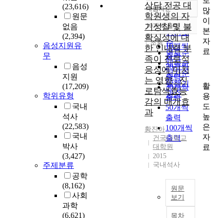
로
상담 전공 대
(23,616)
내림차순
많
정확도
학원생의 자
원문
이
순
기성찰 및 불
10개씩 출력
없음
내림차순
본
인기도
(2,394)
확실성에 대
자
순
조회
음성지원유
10개씩
한 인내력 부
료
연도순
무
출력
족이 진로적
제목순
음성
20개씩
응성에 미치
저자순
지원
출력
는 영향 : 진
발행기
활
(17,209)
30개씩
로탐색효능
관순
학위유형
용
출력
감의 매개효
도
국내
50개씩
과
높
석사
출력
(22,583)
은
100개씩
황진아
국내
자
출력
건국대학교
박사
료
대학원
(3,427)
2015
주제분류
국내석사
공학
(8,162)
원문
사회
보기
과학
본
(6,621)
목차