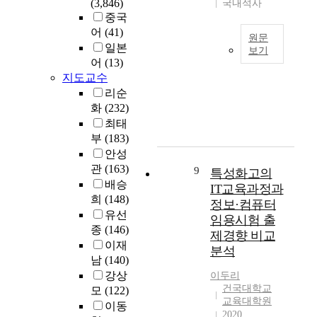
로
이
(3,846)
국내석사
발
능
o
에
적
결
신
중국
견
감
a
서
인
정
장
어
(41)
하
이
n
는
원문
개
동
되
는
일본
자
a
위
보기
인
기
는
데
기
l
어
(13)
와
한
연
를
과
있
성
y
지도교수
같
글
수
상
정
다
찰
z
리순
은
초
의
담
과
.
,
e
연
화
(232)
록
방
에
한
이
불
t
구
최태
:
향
긍
국
를
확
h
목
부
(183)
직
을
정
어
위
실
e
적
안성
장
모
적
교
해
성
r
을
여
관
(163)
색
9
영
특성화고의
육
질
에
e
달
성
하
배승
향
에
IT교육과정과
적
대
l
성
의
는
희
(148)
력
주
사
정보·컴퓨터
한
a
하
스
데
,
유선
는
례
인
t
임용시험 출
기
포
그
상
시
종
(146)
연
내
i
제경향 비교
위
츠
목
담
사
구
이재
력
o
해
분석
활
적
에
점
방
남
(140)
부
n
다
동
이
대
을
법
족
s
강상
이두리
음
참
있
한
연
을
과
h
건국대학교
모
(122)
과
여
다
관
구
활
교육대학원
진
i
같
이동
가
.
심
하
2020
용
로
p