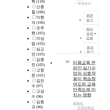
은
혁
(118)
직
이
,
국내석사
였
하
적
b
연
신종
무
와
인
다
여
응
e
구
칠
(106)
만
같
정
.
5
성
t
문
원문
족
이현
은
받
연
0
의
w
보기
제
에
석
(106)
연
는
구
대
관
e
를
K
미
구
조주
진
방
이
계
e
목차
설
o
치
목
로
현
(105)
법
상
검색
를
n
정
r
는
적
,
론
이상
조회
중
매
t
하
e
영
에
융
으
엽
(105)
년
개
h
였
a
향
따
통
음성
로
여
심교
하
e
다
e
강
라
듣기
성
질
성
는
c
언
(105)
.
m
정
다
있
적
들
지
u
김종
1
p
묵
10
음
미용교육 온
는
사
이
살
r
진
(105)
.
h
건
과
직
라인 실기수
례
상
펴
r
영
고창
a
국
같
업
연
업의 상호작
담
보
i
재
운
(101)
s
대
은
으
구
대
용이 학습참
았
c
교
i
김진
학
연
로
를
학
다
u
여도와 교육
육
z
수
(97)
교
구
나
취
원
.
l
만족도에 미
관
e
교
고성
문
누
하
진
본
u
련
치는 영향
s
육
제
수
(96)
어
기
학
연
m
지
t
대
를
대
김동
에
후
구
p
최예지
식
h
학
선
학
규
(96)
연
경
를
r
건국대학교
수
e