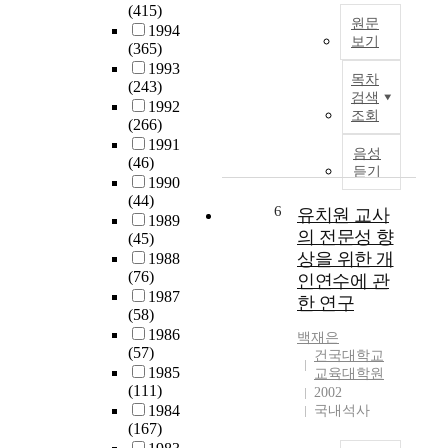
진
(415)
들
d
재
원문
학
1994
의
y
교
보기
(365)
을
진
i
육
본
1993
결
로
s
관
목차
(243)
연
정
성
t
련
검색
1992
구
하
공
o
지
조회
(266)
는
게
및
i
식
1991
중
된
적
n
음성
수
(46)
국
심
응
v
듣기
준
1990
인
리
을
e
과
(44)
으
적
6
얼
s
유치원 교사
업
1989
로
배
마
t
의 전문성 향
무
(45)
서
경
나
i
준
상을 위한 개
1988
중
과
예
g
비
(76)
인연수에 관
국
동
측
a
도
1987
한 연구
대
기
하
t
(58)
를
학
를
는
e
1986
조
백재은
,
심
지
t
(57)
사
건국대학교
한
층
알
h
1985
교육대학원
함
국
적
(111)
아
e
2002
으
대
으
1984
국내석사
보
c
로
학
(167)
로
기
u
써
및