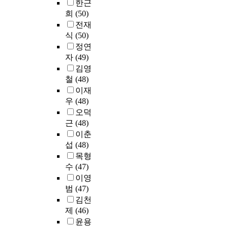
고
로
한근
지
을
을
석
n
가
f
행
있
서
역
희
(50)
그
진
을
d
?
t
하
는
울
에
래
전재
행
실
s
1
h
였
직
시
상
프
식
(50)
하
시
t
-
e
다
장
에
담
로
였
정연
하
u
3
i
.
여
소
전
변
다
였
d
자
(49)
.
n
상
성
재
공
화
.
다
e
김영
영
f
호
2
하
대
과
자
.
n
철
(48)
재
o
작
3
고
학
정
료
본
t
교
이재
r
용
0
있
원
을
수
연
s
육
우
(48)
m
의
명
는
생
분
집
구
m
관
a
하
오덕
을
사
들
석
은
의
a
련
t
위
근
(48)
유
립
이
하
2
결
j
지
i
요
층
이춘
유
며
고
0
과
o
식
o
인
집
치
섭
(48)
,
한
2
는
r
수
n
은
락
원
총
목형
국
5
다
i
준
d
교
무
의
2
수
(47)
어
년
음
n
은
e
수
선
2
0
능
이영
7
과
g
정
p
자
표
5
1
력
월
범
(47)
같
i
규
a
-
집
0
명
이
말
다
n
김천
대
r
학
법
명
을
신
부
.
b
제
(46)
학
t
습
(
의
대
장
터
첫
e
윤용
원
m
자
s
교
상
한