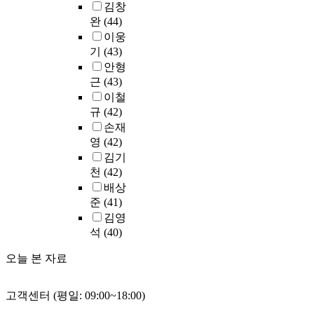
e
하
s
접
김창
석
자
으
로
d
담
q
였
a
기
방
완
(44)
와
로
탐
s
당
u
으
m
입
법
교
이웅
면
색
u
교
e
며
p
하
으
수
기
(43)
담
효
r
사
s
학
l
도
로
자
을
안형
능
v
사
t
습
i
록
는
두
실
감
e
근
(43)
이
i
참
n
하
P
측
시
과
y
이철
에
o
여
g
는
e
면
하
진
r
규
(42)
차
n
도
)
자
a
에
였
로
e
이
손재
s
의
으
기
r
교
다
적
s
가
영
(42)
o
하
로
기
s
육
.
응
u
있
f
위
김기
표
입
o
에
수
성
l
는
t
요
천
(42)
집
법
n
있
집
수
t
가
h
인
하
배상
을
의
어
된
준
s
?
e
은
였
사
준
(41)
상
시
자
도
w
2
c
의
다
용
관
김영
사
료
모
e
.
o
사
.
하
분
석
(40)
점
는
두
r
영
m
표
자
여
석
을
질
상
e
재
p
현
료
최
오늘 본 자료
과
밝
적
승
c
교
e
,
수
종
다
혀
사
하
o
사
t
수
집
2
중
내
례
는
l
로
고객센터 (평일: 09:00~18:00)
i
업
을
3
회
었
연
것
l
서
t
열
위
2