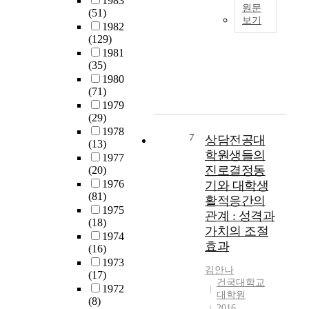
1983
탐
위
r
장
원문
(51)
한
색
해
r
차
보기
1982
국
하
진
i
영
본
(129)
대
고
로
c
재
연
1981
학
,
적
u
담
(35)
구
원
진
응
l
당
1980
는
세
학
성
u
교
(71)
유
시
후
과
m
사
1979
치
기
마
의
o
를
(29)
원
총
주
관
f
양
1978
교
7
6
상담전공대
하
계
t
성
(13)
사
년
게
학원생들의
를
h
하
1977
들
반
되
살
e
진로결정동
(20)
기
의
동
는
펴
K
1976
기와 대학생
위
전
안
다
보
o
(81)
해
활적응간의
문
한
양
았
r
1975
어
관계 : 성격과
성
국
한
(18)
다
e
떠
가치의 조절
향
어
진
1974
.
a
한
효과
상
교
(16)
로
또
n
교
을
육
1973
장
한
G
육
김안나
위
(17)
과
벽
개
r
체
건국대학교
한
1972
정
뿐
인
a
계
대학원
개
(8)
을
만
이
d
2016
를