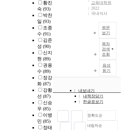
원
정
생
구
황진
험
교육대학원
위
e
준
i
체
하
활
자
2022
하
숙
(93)
해
f
은
m
육
였
적
국내석사
료
는
상
e
박찬
영
p
교
다
응
로
진
담
r
일
(93)
재
o
육
.
에
는
로
관
e
조종
교
원문
r
전
첫
어
본
장
련
n
보기
육
수
(91)
t
공
째
떻
연
벽
대
c
담
김준
a
본
본
,
게
구
과
학
e
목차
당
성
(90)
n
연
연
유
영
자
관
검색
원
a
교
c
구
신지
구
치
향
가
조회
련
에
n
사
e
는
의
현
(89)
원
을
교
어
재
d
양
o
미
목
교
권용
미
음성
육
려
학
c
성
f
용
적
사
듣기
수
(89)
치
과
움
중
a
과
s
교
은
의
는
정강
정
,
이
r
정
o
육
직
개
지
에
화
(87)
진
거
e
에
f
온
장
인
살
서
로
강황
나
e
내보내기
따
t
라
여
연
펴
수
장
선
(87)
수
r
내책장담기
라
w
인
성
수
보
행
벽
한글로보기
료
p
신승
차
a
실
의
에
았
했
에
한
l
우
(85)
이
r
기
스
관
으
던
대
사
a
가
이병
정확도순
e
수
포
한
며
과
한
람
n
있
민
(85)
e
업
츠
인
,
제
대
들
o
내림차순
는
정태
정확도
d
의
활
식
진
,