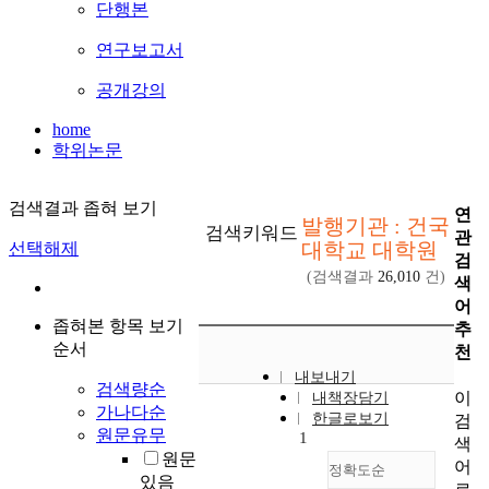
단행본
연구보고서
공개강의
home
학위논문
검색결과 좁혀 보기
연
발행기관 : 건국
검색키워드
관
대학교 대학원
선택해제
검
(검색결과
26,010
건)
색
어
좁혀본 항목 보기
추
순서
천
내보내기
검색량순
이
내책장담기
가나다순
한글로보기
검
원문유무
1
색
원문
어
정확도순
있음