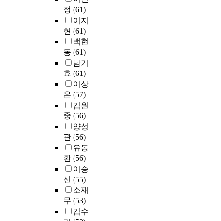
기
교
이
감
n
가
u
도
5
정
(61)
문
와
육
상
척
d
?
m
의
년
제
이지
대
과
재
도
u
1
.
매
현
점
학
현
(61)
정
학
(
c
-
T
개
재
은
생
내
백현
중
C
t
2
h
효
,
무
활
·
동
(61)
이
S
e
.
i
과
서
엇
적
외
거
남기
E
d
단
s
를
울
인
응
다
나
S
a
효
(61)
기
s
확
지
가
간
양
수
)
s
이상
직
t
인
역
?
에
한
료
,
u
은
(57)
무
u
하
에
넷
성
학
또
진
r
연
김원
d
기
위
째
격
습
는
로
v
수
중
(56)
y
위
치
,
5
경
졸
적
e
과
w
해
양성
한
유
요
험
업
응
y
정
a
미
관
(56)
대
치
인
을
후
성
o
이
s
용
,
유동
원
과
기
3
척
f
수
d
교
중
교
환
(56)
일
술
년
도
C
에
e
육
소
사
의
이승
하
이
(
h
의
s
온
기
의
가
신
(55)
였
내
C
i
해
i
라
업
개
치
다
소재
인
A
n
양
g
인
에
인
가
.
자
무
(53)
A
e
성
n
실
근
연
조
이
로
S
s
김수
된
e
기
무
수
절
를
제
)
e