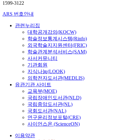
귀
다
구
으
e
1599-3122
업
i
정
한
명
분
.
절
로
c
무
v
,
측
의
석
본
ARS 번호안내
차
나
t
준
e
지
정
자
,
연
에
타
e
비
e
속
도
료
관련누리집
위
구
따
났
d
도
x
참
구
를
계
대학공개강의(KOCW)
자
라
다
.
는
a
여
는
수
적
학술정보통계시스템(Rinfo)
한
분
.
A
영
m
도
설
집
회
개
외국학술지지원센터(FRIC)
석
둘
l
재
i
로
문
하
귀
인
학술관계분석서비스(SAM)
하
째
t
교
n
구
지
였
분
의
였
사서커뮤니티
,
h
육
a
분
로
다
석
실
고
기관회원
상
o
담
t
하
서
.
을
제
,
담
u
지식나눔(LOOK)
당
i
였
종
연
실
사
사
전
g
의학전자도서관(MEDLIS)
교
o
다
속
구
시
례
례
공
h
유관기관 사이트
사
n
.
변
도
하
를
내
대
i
교육부(MOE)
양
f
전
인
구
였
통
분
학
t
성
국립장애인도서관(NLD)
o
공
으
는
다
해
석
원
i
과
국립중앙도서관(NL)
r
은
로
김
.
추
과
생
s
정
국회도서관(NAL)
t
헤
설
경
연
출
사
들
d
에
연구윤리정보포털(CRE)
h
어
정
철
구
된
례
의
i
따
e
미
사이언스온 (ScienceON)
한
(
의
시
간
불
f
라
s
용
직
1
주
사
분
확
f
차
이용약관
e
이
무
9
요
점
석
실
i