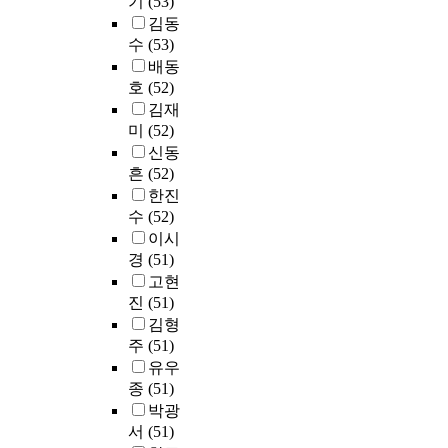
기
(53)
영
d
수
하
발
역
통
한
를
b
김동
재
t
업
고
전
할
해
하
사
e
교
수
(53)
o
을
있
방
을
한
였
용
a
육
배동
a
받
는
향
하
국
다
하
u
담
호
(52)
n
은
직
은
는
어
.
였
t
당
a
경
김재
장
무
지
구
최
고
y
교
l
험
여
미
(52)
엇
를
사
종
,
i
사
y
자
성
인
신동
살
능
적
자
n
의
z
2
중
가
흔
(52)
펴
력
으
료
d
영
e
7
스
?
보
한진
,
로
분
u
재
t
7
포
위
았
한
수
(52)
총
석
s
교
h
명
츠
의
다
국
7
이시
을
t
육
e
을
활
문
.
어
명
경
(51)
위
r
관
q
대
동
제
대
에
을
해
y
고현
련
u
상
프
를
상
대
선
상
w
진
(51)
지
e
으
로
해
자
한
정
관
o
식
김형
s
로
그
결
는
흥
하
분
r
수
주
(51)
t
설
램
하
서
미
여
석
k
준
유우
i
문
에
는
울
및
심
,
e
은
o
조
종
(51)
참
방
,
자
층
회
r
어
n
사
가
박광
법
경
신
면
귀
s
떠
s
를
하
서
(51)
으
기
감
담
분
a
한
o
진