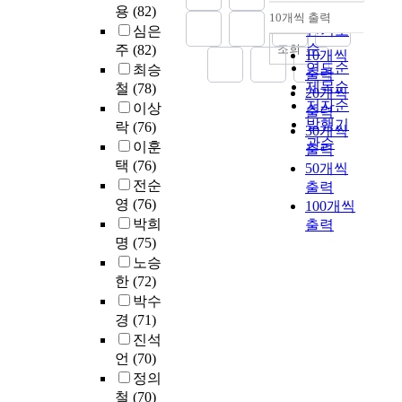
처
1
f
가
u
상
용
(82)
순
동
은
로
진
10개씩 출력
,
9
t
내림차순
?
c
호
인기도
참
심은
어
결
학
그
0
h
1
a
작
여
순
조회
주
(82)
떠
정
자
10개씩
리
명
e
-
t
용
가
연도순
한
최승
동
료
고
출력
을
C
1
i
이
직
가
제목순
기
철
(78)
,
상
20개씩
대
h
.
o
학
무
?
저자순
를
성
이상
담
상
i
출력
정
n
습
만
둘
내
발행기
적
락
(76)
대
으
n
30개씩
규
t
참
족
째
적
관순
표
학
이훈
로
e
출력
대
h
여
에
,
동
,
원
자
s
택
(76)
50개씩
학
r
도
미
유
기
노
경
기
e
전순
원
출력
o
와
치
치
와
트
험
성
G
영
(76)
과
100개씩
u
교
는
원
외
필
의
찰
r
정
박희
출력
g
육
영
교
적
기
의
척
a
이
명
(75)
h
만
향
사
동
,
미
도
d
수
c
족
노승
을
의
기
학
를
,
u
에
h
도
한
(72)
규
개
로
습
탐
불
a
의
a
에
명
박수
인
나
활
색
확
t
해
n
미
하
연
경
(71)
누
동
하
실
e
양
g
치
는
수
어
진석
을
였
성
S
성
e
는
데
수
대
언
(70)
담
다
에
c
된
s
영
있
행
학
은
정의
.
대
h
영
i
향
다
실
생
사
연
철
(70)
한
o
재