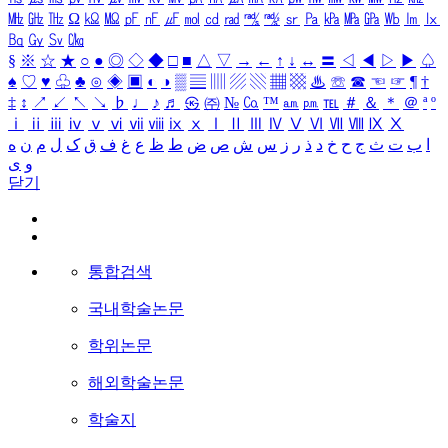
㎒
㎓
㎔
Ω
㏀
㏁
㎊
㎋
㎌
㏖
㏅
㎭
㎮
㎯
㏛
㎩
㎪
㎫
㎬
㏝
㏐
㏓
㏃
㏉
㏜
㏆
§
※
☆
★
○
●
◎
◇
◆
□
■
△
▽
→
←
↑
↓
↔
〓
◁
◀
▷
▶
♤
♠
♡
♥
♧
♣
⊙
◈
▣
◐
◑
▒
▤
▥
▨
▧
▦
▩
♨
☏
☎
☜
☞
¶
†
‡
↕
↗
↙
↖
↘
♭
♩
♪
♬
㉿
㈜
№
㏇
™
㏂
㏘
℡
＃
＆
＊
＠
ª
º
ⅰ
ⅱ
ⅲ
ⅳ
ⅴ
ⅵ
ⅶ
ⅷ
ⅸ
ⅹ
Ⅰ
Ⅱ
Ⅲ
Ⅳ
Ⅴ
Ⅵ
Ⅶ
Ⅷ
Ⅸ
Ⅹ
ا
ب
ت
ث
ج
ح
خ
د
ذ
ر
ز
س
ش
ص
ض
ط
ظ
ع
غ
ف
ق
ک
ل
م
ن
ه
و
ی
닫기
통합검색
국내학술논문
학위논문
해외학술논문
학술지