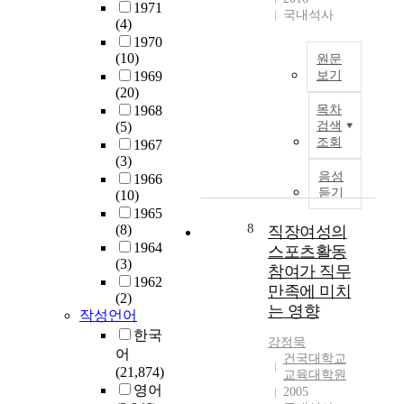
인
1971
경
아
진
u
국내석사
제
(4)
연
험
니
로
a
공
1970
수
한
라
를
t
해
(10)
원문
에
본
개
탐
e
야
1969
보기
관
연
인
색
S
하
(20)
한
본
구
이
하
c
는
1968
목차
인
연
자
성
는
h
지
(5)
검색
식
구
의
장
데
o
조회
에
1967
및
에
실
하
있
o
(3)
관
실
서
제
게
어
l
음성
1966
한
태
는
사
되
듣기
가
o
(10)
정
를
상
례
는
지
f
1965
보
분
담
를
8
실
(8)
직장여성의
는
B
를
석
전
중
제
1964
자
e
스포츠활동
얻
하
공
심
(3)
적
신
a
참여가 직무
는
고
대
으
1962
요
감
u
데
만족에 미치
이
학
(2)
로
인
인
t
있
는 영향
를
작성언어
원
한
을
진
y
다
토
생
한국
국
이
로
a
.
강정묵
대
들
어
어
해
탐
n
건국대학교
본
로
의
능
(21,874)
하
색
d
교육대학원
연
효
진
력
영어
고
2005
효
t
구
과