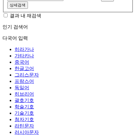
상세검색
결과 내 재검색
인기 검색어
다국어 입력
히라가나
가타카나
중국어
한글고어
그리스문자
프랑스어
독일어
히브리어
괄호기호
학술기호
기술기호
첨자기호
라틴문자
러시아문자