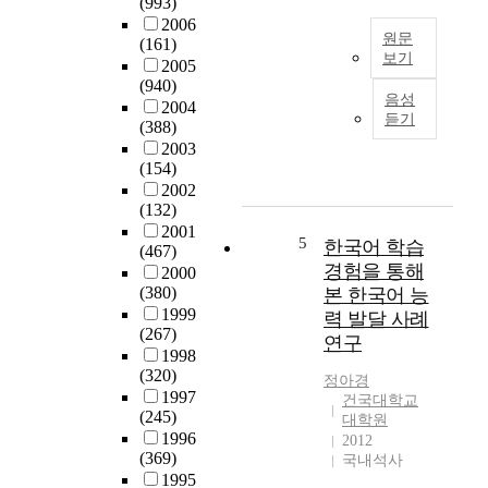
(993)
무
로
요
2006
연
원문
본
인
(161)
수
보기
연
인
2005
과
구
(940)
자
T
정
음성
의
2004
기
h
이
듣기
(388)
목
성
e
수
2003
적
찰
p
에
(154)
은
과
u
의
2002
5
불
r
해
(132)
0
확
p
양
2001
대
실
o
5
성
한국어 학습
(467)
이
성
s
된
경험을 통해
2000
상
에
e
영
(380)
본 한국어 능
여
대
o
재
1999
력 발달 사례
성
한
f
교
(267)
연구
들
인
t
육
1998
이
내
h
담
(320)
정아경
상
력
i
당
1997
건국대학교
담
부
s
(245)
교
대학원
대
족
s
1996
사
2012
학
이
t
(369)
국내석사
의
원
이
u
1995
영