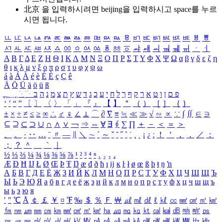
北京 을 입력하시려면
beijing
을 입력하시고 space를 누르
시면 됩니다.
ㅥ
ㅦ
ㅧ
ㅨ
ㅩ
ㅪ
ㅫ
ㅬ
ㅭ
ㅮ
ㅯ
ㅰ
ㅱ
ㅲ
ㅳ
ㅴ
ㅵ
ㅶ
ㅷ
ㅸ
ㅹ
ㅺ
ㅻ
ㅼ
ㅽ
ㅾ
ㅿ
ㆀ
ㆁ
ㆂ
ㆃ
ㆄ
ㆅ
ㆆ
ㆇ
ㆈ
ㆉ
ㆊ
ㆋ
ㆌ
ㆍ
ㆎ
Α
Β
Γ
Δ
Ε
Ζ
Η
Θ
Ι
Κ
Λ
Μ
Ν
Ξ
Ο
Π
Ρ
Σ
Τ
Υ
Φ
Χ
Ψ
Ω
α
β
γ
δ
ε
ζ
η
θ
ι
κ
λ
μ
ν
ξ
ο
π
ρ
σ
τ
υ
φ
χ
ψ
ω
á
à
Á
À
é
è
É
È
ç
Ç
ê
Ä
Ö
Ü
ä
ö
ü
ß
ְ
ֳ
ֲ
ֱ
ָ
ַ
ֵ
ֶ
ִ
ֹ
ּ
ֻ
ׂ
ׁ
ּ
ב
ה
נ
מ
צ
ת
ץ
ש
ד
ג
כ
ע
י
ח
ל
ך
ף
ק
ר
א
ט
ו
ן
ם
פ
‘
’
“
”
〔
〕
〈
〉
「
」
『
』
【
】
＂
（
）
［
］
｛
｝
±
×
÷
≠
≤
≥
∞
∴
♂
♀
∠
⊥
⌒
∂
∇
≡
≒
≪
≫
√
∽
∝
∵
∫
∬
∈
∋
⊆
⊇
⊂
⊃
∪
∩
∧
∨
￢
⇒
⇔
∀
∃
∮
∑
∏
＋
－
＜
＝
＞
、
。
·
‥
…
¨
〃
―
∥
＼
∼
´
～
ˇ
˘
˝
˚
˙
¸
˛
¡
¿
ː
！
＇
，
．
／
：
；
？
＾
＿
｀
｜
½
⅓
⅔
¼
¾
⅛
⅜
⅝
⅞
¹
²
³
⁴
ⁿ
₁
₂
₃
₄
Æ
Ð
Ħ
Ĳ
Ł
Ø
Œ
Þ
Ŧ
Ŋ
æ
đ
ð
ħ
ı
ĳ
ĸ
ŀ
ł
ø
œ
ß
þ
ŧ
ŋ
ŉ
А
Б
В
Г
Д
Е
Ё
Ж
З
И
Й
К
Л
М
Н
О
П
Р
С
Т
У
Ф
Х
Ц
Ч
Ш
Щ
Ъ
Ы
Ь
Э
Ю
Я
а
б
в
г
д
е
ё
ж
з
и
й
к
л
м
н
о
п
р
с
т
у
ф
х
ц
ч
ш
щ
ъ
ы
ь
э
ю
я
′
″
℃
Å
￠
￡
￥
¤
℉
‰
＄
％
Ｆ
￦
㎕
㎖
㎗
ℓ
㎘
㏄
㎣
㎤
㎥
㎦
㎙
㎚
㎛
㎜
㎝
㎞
㎟
㎠
㎡
㎢
㏊
㎍
㎎
㎏
㏏
㎈
㎉
㏈
㎧
㎨
㎰
㎱
㎲
㎳
㎴
㎵
㎶
㎷
㎸
㎹
㎀
㎁
㎂
㎃
㎄
㎺
㎻
㎽
㎾
㎿
㎐
㎑