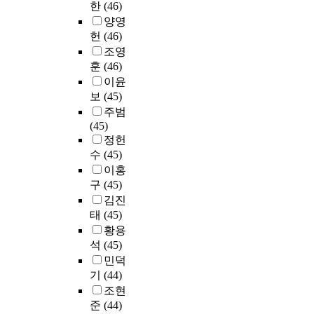
9
째
a
과
한
(46)
e
,
t
사
으
것
월
,
u
정
양영
n
학
r
를
로
을
초
상
t
과
헌
(46)
t
습
a
대
설
진
까
담
y
단
f
자
조영
t
상
문
단
지
전
,
기
r
-
i
훈
(46)
으
조
하
이
공
a
직
o
학
f
로
이윤
사
였
루
대
n
무
m
습
i
설
보
(45)
를
다
어
학
d
연
2
자
e
문
통
주범
.
졌
원
a
수
0
,
d
조
해
(45)
마
으
생
t
과
1
학
c
사
자
정헌
지
며
들
o
정
7
습
l
를
료
막
수
(45)
,
이
t
이
t
자
u
실
를
으
반
이홍
자
a
수
o
-
s
시
수
로
구
구
(45)
기
l
에
2
교
t
하
집
사
조
성
o
김진
의
0
육
e
였
,
례
화
찰
f
태
(45)
해
2
시
r
으
분
경
된
을
5
양
황용
0
스
r
며
석
험
질
많
0
성
석
(45)
a
템
a
,
하
을
문
이
4
된
민덕
n
으
n
본
였
통
지
할
v
영
d
로
기
(44)
d
인
다
해
를
수
a
재
t
구
o
조현
이
.
학
기
록
l
교
h
성
m
준
(44)
직
분
습
반
진
i
육