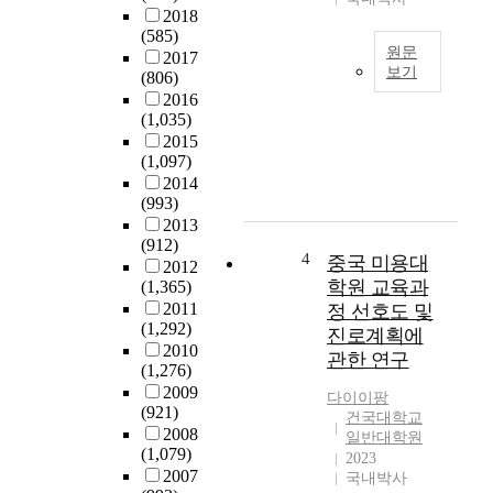
질
지
2018
적
를
(585)
사
밝
원문
2017
례
보기
히
(806)
연
는
2016
본
구
것
(1,035)
연
:
이
2015
구
5
(1,097)
목
의
0
2014
적
목
(993)
대
이
적
2013
이
다
은
(912)
상
.
정
4
중국 미용대
2012
의
상
규
학원 교육과
(1,365)
여
담
대
2011
정 선호도 및
성
자
학
(1,292)
진로계획에
대
에
원
2010
관한 연구
학
게
과
(1,276)
원
필
정
2009
다이이팡
생
요
과
(921)
건국대학교
을
한
단
2008
일반대학원
중
개
기
(1,079)
2023
심
인
직
2007
국내박사
으
적