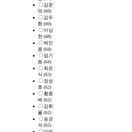
n
을
.
태
활
진
구
인
o
김문
교
t
파
이
는
적
등
참
내
l
덕
(69)
육
h
악
러
어
응
이
여
력
o
김두
담
e
하
한
떠
과
활
자
부
f
당
환
(69)
2
고
목
한
의
용
는
족
B
교
이상
0
상
적
가
관
되
5
척
e
사
헌
(68)
1
호
을
?
계
었
0
도
a
들
5
작
박진
달
셋
를
다
대
(
u
의
r
용
성
용
(64)
째
살
.
이
I
t
영
e
과
하
,
엄기
펴
이
상
U
y
재
v
교
기
유
동
(64)
보
자
여
S
.
교
i
육
위
치
았
최은
료
성
-
T
육
s
만
하
원
다
들
식
(63)
상
1
h
관
e
족
여
교
.
을
담
장성
2
i
련
d
도
본
사
아
바
대
호
(62)
)
s
지
c
관
연
의
울
탕
학
,
s
황종
식
u
계
구
개
러
으
원
진
t
배
(62)
수
r
에
에
인
내
로
생
로
u
준
김휘
r
서
서
연
,
세
중
탐
d
은
율
(62)
i
학
는
수
외
시
3
색
y
어
송균
c
습
2
에
적
기
학
효
c
떠
u
참
석
(62)
0
따
동
의
기
능
o
한
l
여
0
이민
른