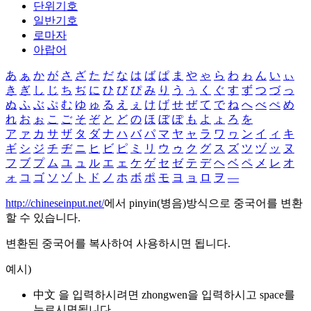
단위기호
일반기호
로마자
아랍어
あ
ぁ
か
が
さ
ざ
た
だ
な
は
ば
ぱ
ま
や
ゃ
ら
わ
ゎ
ん
い
ぃ
き
ぎ
し
じ
ち
ぢ
に
ひ
び
ぴ
み
り
う
ぅ
く
ぐ
す
ず
つ
づ
っ
ぬ
ふ
ぶ
ぷ
む
ゆ
ゅ
る
え
ぇ
け
げ
せ
ぜ
て
で
ね
へ
べ
ぺ
め
れ
お
ぉ
こ
ご
そ
ぞ
と
ど
の
ほ
ぼ
ぽ
も
よ
ょ
ろ
を
ア
ァ
カ
サ
ザ
タ
ダ
ナ
ハ
バ
パ
マ
ヤ
ャ
ラ
ワ
ヮ
ン
イ
ィ
キ
ギ
シ
ジ
チ
ヂ
ニ
ヒ
ビ
ピ
ミ
リ
ウ
ゥ
ク
グ
ス
ズ
ツ
ヅ
ッ
ヌ
フ
ブ
プ
ム
ユ
ュ
ル
エ
ェ
ケ
ゲ
セ
ゼ
テ
デ
ヘ
ベ
ペ
メ
レ
オ
ォ
コ
ゴ
ソ
ゾ
ト
ド
ノ
ホ
ボ
ポ
モ
ヨ
ョ
ロ
ヲ
―
http://chineseinput.net/
에서 pinyin(병음)방식으로 중국어를 변환
할 수 있습니다.
변환된 중국어를 복사하여 사용하시면 됩니다.
예시)
中文 을 입력하시려면
zhongwen
을 입력하시고 space를
누르시면됩니다.