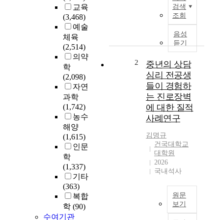
연
교육
검색
구
조회
(3,468)
는
예술
상
음성
체육
담
듣기
(2,514)
전
의약
공
2
중년의 상담
학
대
심리 전공생
(2,098)
학
들이 경험하
자연
원
는 진로장벽
과학
생
(1,742)
에 대한 질적
들
농수
사례연구
이
해양
진
김명규
(1,615)
로
건국대학교
인문
를
대학원
학
탐
2026
(1,337)
색
국내석사
기타
하
(363)
고
원문
복합
진
보기
학
(90)
로
수여기관
중
문