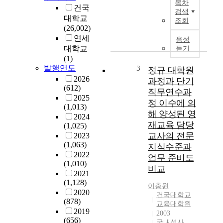
목차
년
건국
제
검색
의
에
대학교
조회
상
효
(26,002)
담
율
연세
음성
심
적
대학교
듣기
리
으
(1)
전
로
발행연도
3
정규 대학원
공
대
2026
과정과 단기
생
처
(612)
직무연수과
들
하
2025
정 이수에 의
이
(1,013)
기
해 양성된 영
경
2024
위
재교육 담당
(1,025)
험
해
교사의 전문
2023
하
필
(1,063)
지식수준과
는
요
2022
진
업무 준비도
한
(1,010)
로
요
비교
2021
장
인
(1,128)
벽
이충원
이
2020
건국대학교
에
무
(878)
교육대학원
대
엇
2019
2003
한
인
(656)
국내석사