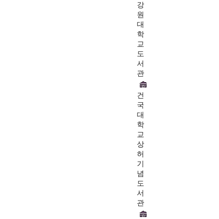
강
원
대
학
교
도
서
관
건
국
대
학
교
상
허
기
념
도
서
관