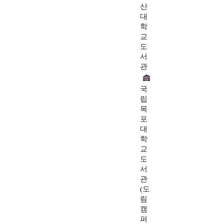
산
대
학
교
도
서
관
국
립
목
포
대
학
교
도
서
관
(도
림
캠
퍼