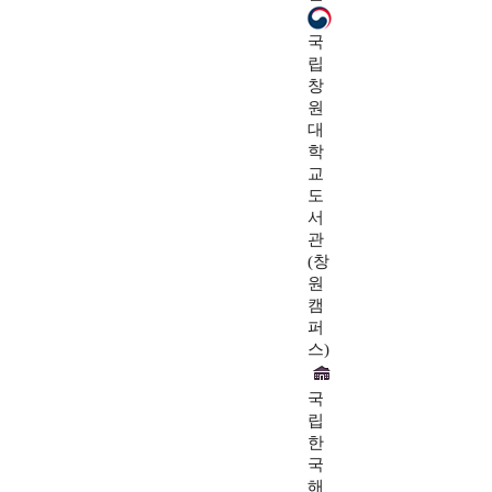
국
립
창
원
대
학
교
도
서
관
(창
원
캠
퍼
스)
국
립
한
국
해