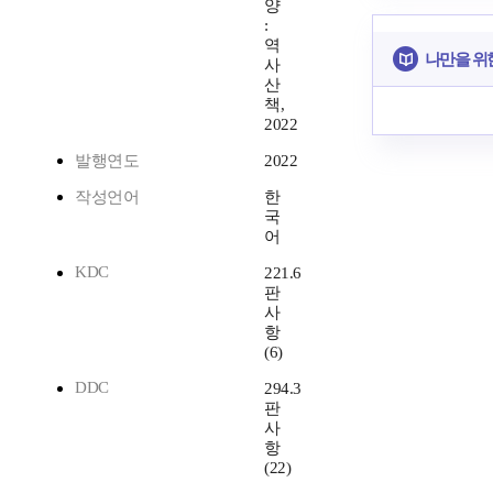
양
:
역
나만을 위
사
산
책,
2022
발행연도
2022
작성언어
한
국
어
KDC
221.6
판
사
항
(6)
DDC
294.3
판
사
항
(22)