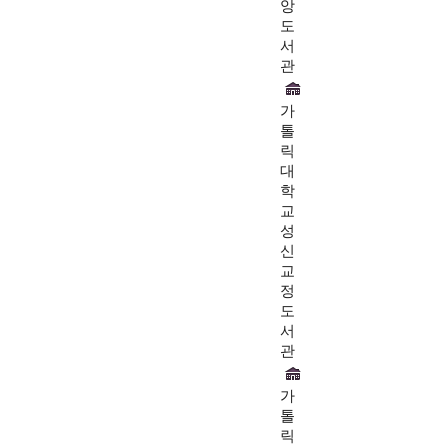
앙
도
서
관
가
톨
릭
대
학
교
성
신
교
정
도
서
관
가
톨
릭