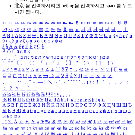
北京 을 입력하시려면
beijing
을 입력하시고 space를 누르
시면 됩니다.
ㅥ
ㅦ
ㅧ
ㅨ
ㅩ
ㅪ
ㅫ
ㅬ
ㅭ
ㅮ
ㅯ
ㅰ
ㅱ
ㅲ
ㅳ
ㅴ
ㅵ
ㅶ
ㅷ
ㅸ
ㅹ
ㅺ
ㅻ
ㅼ
ㅽ
ㅾ
ㅿ
ㆀ
ㆁ
ㆂ
ㆃ
ㆄ
ㆅ
ㆆ
ㆇ
ㆈ
ㆉ
ㆊ
ㆋ
ㆌ
ㆍ
ㆎ
Α
Β
Γ
Δ
Ε
Ζ
Η
Θ
Ι
Κ
Λ
Μ
Ν
Ξ
Ο
Π
Ρ
Σ
Τ
Υ
Φ
Χ
Ψ
Ω
α
β
γ
δ
ε
ζ
η
θ
ι
κ
λ
μ
ν
ξ
ο
π
ρ
σ
τ
υ
φ
χ
ψ
ω
á
à
Á
À
é
è
É
È
ç
Ç
ê
Ä
Ö
Ü
ä
ö
ü
ß
ְ
ֳ
ֲ
ֱ
ָ
ַ
ֵ
ֶ
ִ
ֹ
ּ
ֻ
ׂ
ׁ
ּ
ב
ה
נ
מ
צ
ת
ץ
ש
ד
ג
כ
ע
י
ח
ל
ך
ף
ק
ר
א
ט
ו
ן
ם
פ
‘
’
“
”
〔
〕
〈
〉
「
」
『
』
【
】
＂
（
）
［
］
｛
｝
±
×
÷
≠
≤
≥
∞
∴
♂
♀
∠
⊥
⌒
∂
∇
≡
≒
≪
≫
√
∽
∝
∵
∫
∬
∈
∋
⊆
⊇
⊂
⊃
∪
∩
∧
∨
￢
⇒
⇔
∀
∃
∮
∑
∏
＋
－
＜
＝
＞
、
。
·
‥
…
¨
〃
―
∥
＼
∼
´
～
ˇ
˘
˝
˚
˙
¸
˛
¡
¿
ː
！
＇
，
．
／
：
；
？
＾
＿
｀
｜
½
⅓
⅔
¼
¾
⅛
⅜
⅝
⅞
¹
²
³
⁴
ⁿ
₁
₂
₃
₄
Æ
Ð
Ħ
Ĳ
Ł
Ø
Œ
Þ
Ŧ
Ŋ
æ
đ
ð
ħ
ı
ĳ
ĸ
ŀ
ł
ø
œ
ß
þ
ŧ
ŋ
ŉ
А
Б
В
Г
Д
Е
Ё
Ж
З
И
Й
К
Л
М
Н
О
П
Р
С
Т
У
Ф
Х
Ц
Ч
Ш
Щ
Ъ
Ы
Ь
Э
Ю
Я
а
б
в
г
д
е
ё
ж
з
и
й
к
л
м
н
о
п
р
с
т
у
ф
х
ц
ч
ш
щ
ъ
ы
ь
э
ю
я
′
″
℃
Å
￠
￡
￥
¤
℉
‰
＄
％
Ｆ
￦
㎕
㎖
㎗
ℓ
㎘
㏄
㎣
㎤
㎥
㎦
㎙
㎚
㎛
㎜
㎝
㎞
㎟
㎠
㎡
㎢
㏊
㎍
㎎
㎏
㏏
㎈
㎉
㏈
㎧
㎨
㎰
㎱
㎲
㎳
㎴
㎵
㎶
㎷
㎸
㎹
㎀
㎁
㎂
㎃
㎄
㎺
㎻
㎽
㎾
㎿
㎐
㎑