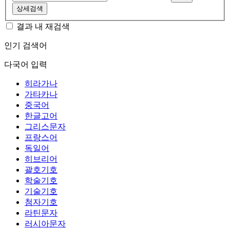
상세검색
결과 내 재검색
인기 검색어
다국어 입력
히라가나
가타카나
중국어
한글고어
그리스문자
프랑스어
독일어
히브리어
괄호기호
학술기호
기술기호
첨자기호
라틴문자
러시아문자