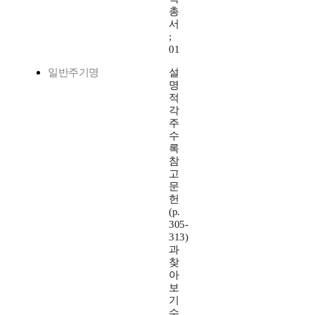
총
서
;
01
일반주기명
설
명
적
각
주
수
록
참
고
문
헌
(p.
305-
313)
과
찾
아
보
기
수