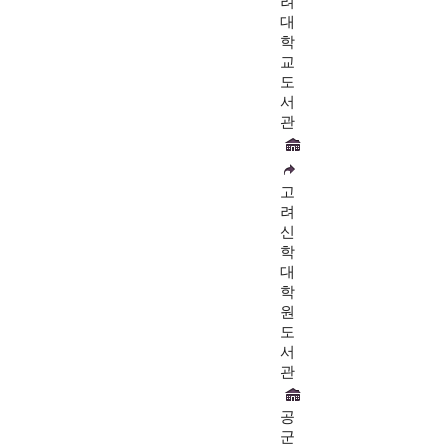
려
대
학
교
도
서
관
고
려
신
학
대
학
원
도
서
관
공
군