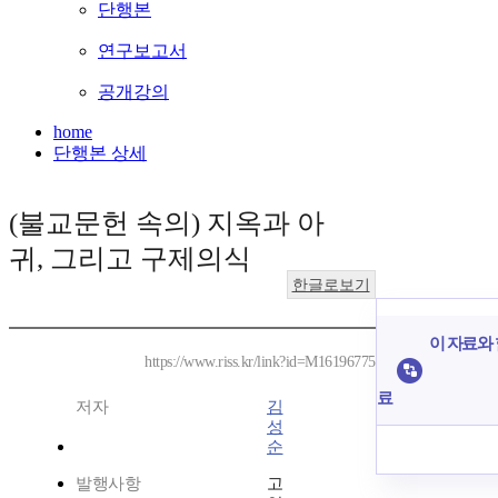
단행본
연구보고서
공개강의
home
단행본 상세
(불교문헌 속의) 지옥과 아
귀, 그리고 구제의식
한글로보기
이 자료와 
https://www.riss.kr/link?id=M16196775
료
저자
김
성
순
발행사항
고