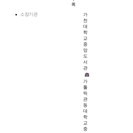
록
소장기관
가
천
대
학
교
중
앙
도
서
관
가
톨
릭
관
동
대
학
교
중