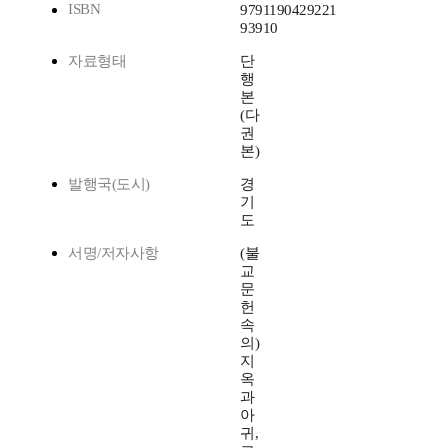
ISBN
9791190429221
93910
자료형태
단
행
본
(다
권
본)
발행국(도시)
경
기
도
서명/저자사항
(불
교
문
헌
속
의)
지
옥
과
아
귀,