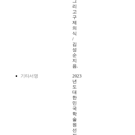
그
리
고
구
제
의
식
/
김
성
순
지
음.
기타서명
2023
년
도
대
한
민
국
학
술
원
선