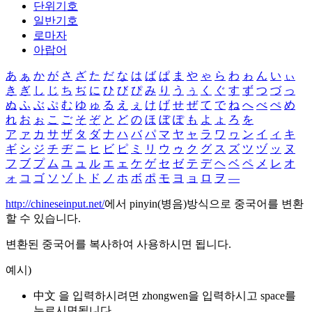
단위기호
일반기호
로마자
아랍어
あ
ぁ
か
が
さ
ざ
た
だ
な
は
ば
ぱ
ま
や
ゃ
ら
わ
ゎ
ん
い
ぃ
き
ぎ
し
じ
ち
ぢ
に
ひ
び
ぴ
み
り
う
ぅ
く
ぐ
す
ず
つ
づ
っ
ぬ
ふ
ぶ
ぷ
む
ゆ
ゅ
る
え
ぇ
け
げ
せ
ぜ
て
で
ね
へ
べ
ぺ
め
れ
お
ぉ
こ
ご
そ
ぞ
と
ど
の
ほ
ぼ
ぽ
も
よ
ょ
ろ
を
ア
ァ
カ
サ
ザ
タ
ダ
ナ
ハ
バ
パ
マ
ヤ
ャ
ラ
ワ
ヮ
ン
イ
ィ
キ
ギ
シ
ジ
チ
ヂ
ニ
ヒ
ビ
ピ
ミ
リ
ウ
ゥ
ク
グ
ス
ズ
ツ
ヅ
ッ
ヌ
フ
ブ
プ
ム
ユ
ュ
ル
エ
ェ
ケ
ゲ
セ
ゼ
テ
デ
ヘ
ベ
ペ
メ
レ
オ
ォ
コ
ゴ
ソ
ゾ
ト
ド
ノ
ホ
ボ
ポ
モ
ヨ
ョ
ロ
ヲ
―
http://chineseinput.net/
에서 pinyin(병음)방식으로 중국어를 변환
할 수 있습니다.
변환된 중국어를 복사하여 사용하시면 됩니다.
예시)
中文 을 입력하시려면
zhongwen
을 입력하시고 space를
누르시면됩니다.