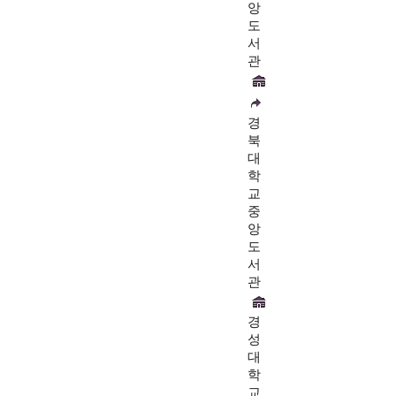
앙
도
서
관
경
북
대
학
교
중
앙
도
서
관
경
성
대
학
교