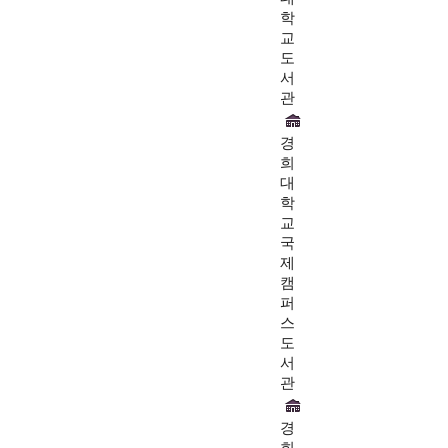
학
교
도
서
관
경
희
대
학
교
국
제
캠
퍼
스
도
서
관
경