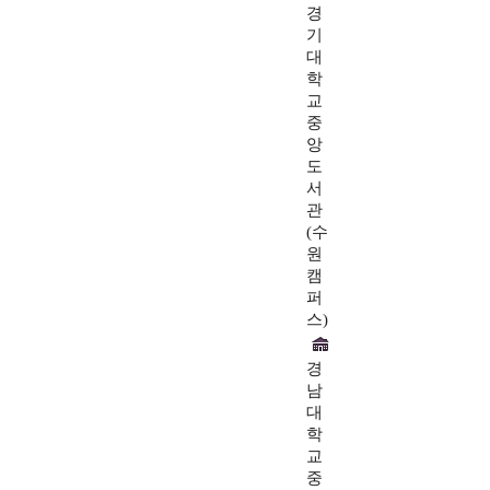
경
기
대
학
교
중
앙
도
서
관
(수
원
캠
퍼
스)
경
남
대
학
교
중