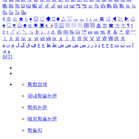
㎒
㎓
㎔
Ω
㏀
㏁
㎊
㎋
㎌
㏖
㏅
㎭
㎮
㎯
㏛
㎩
㎪
㎫
㎬
㏝
㏐
㏓
㏃
㏉
㏜
㏆
§
※
☆
★
○
●
◎
◇
◆
□
■
△
▽
→
←
↑
↓
↔
〓
◁
◀
▷
▶
♤
♠
♡
♥
♧
♣
⊙
◈
▣
◐
◑
▒
▤
▥
▨
▧
▦
▩
♨
☏
☎
☜
☞
¶
†
‡
↕
↗
↙
↖
↘
♭
♩
♪
♬
㉿
㈜
№
㏇
™
㏂
㏘
℡
＃
＆
＊
＠
ª
º
ⅰ
ⅱ
ⅲ
ⅳ
ⅴ
ⅵ
ⅶ
ⅷ
ⅸ
ⅹ
Ⅰ
Ⅱ
Ⅲ
Ⅳ
Ⅴ
Ⅵ
Ⅶ
Ⅷ
Ⅸ
Ⅹ
ا
ب
ت
ث
ج
ح
خ
د
ذ
ر
ز
س
ش
ص
ض
ط
ظ
ع
غ
ف
ق
ک
ل
م
ن
ه
و
ی
닫기
통합검색
국내학술논문
학위논문
해외학술논문
학술지