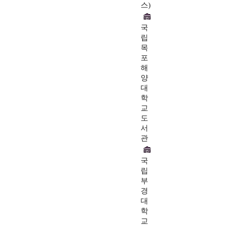
스)
국
립
목
포
해
양
대
학
교
도
서
관
국
립
부
경
대
학
교