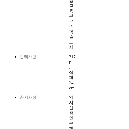
정
교
육
부
우
수
학
술
도
서
형태사항
317
p.
:
삽
화;
24
cm.
총서사항
역
사
산
책
인
문
학