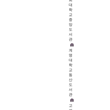
희
대
학
교
중
앙
도
서
관
계
명
대
학
교
동
산
도
서
관
고