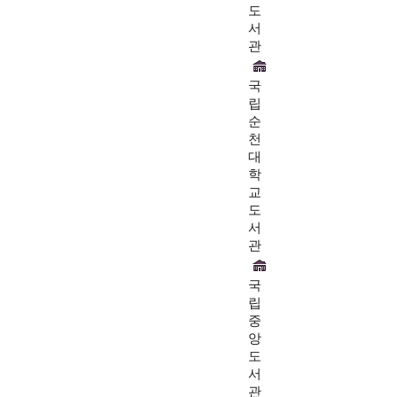
도
서
관
국
립
순
천
대
학
교
도
서
관
국
립
중
앙
도
서
관