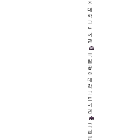
주
대
학
교
도
서
관
국
립
공
주
대
학
교
도
서
관
국
립
군