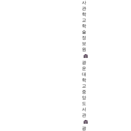
사
관
학
교
학
술
정
보
원
광
운
대
학
교
중
앙
도
서
관
광