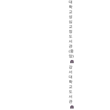
대
학
교
성
심
교
정
도
서
관
(중
앙)
강
서
대
학
교
도
서
관