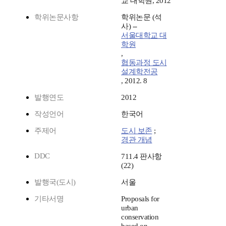
교 대학원, 2012
학위논문사항
학위논문 (석
사) --
서울대학교 대
학원
,
협동과정 도시
설계학전공
, 2012. 8
발행연도
2012
작성언어
한국어
주제어
도시 보존
;
경관 개념
DDC
711.4 판사항
(22)
발행국(도시)
서울
기타서명
Proposals for
urban
conservation