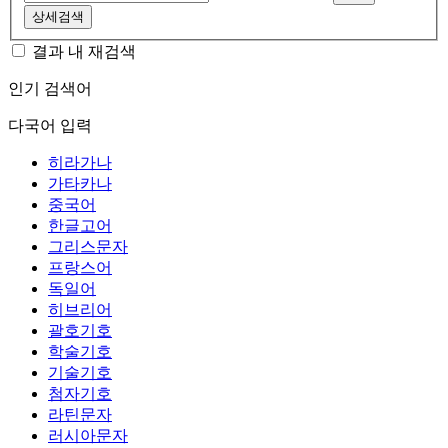
상세검색
결과 내 재검색
인기 검색어
다국어 입력
히라가나
가타카나
중국어
한글고어
그리스문자
프랑스어
독일어
히브리어
괄호기호
학술기호
기술기호
첨자기호
라틴문자
러시아문자