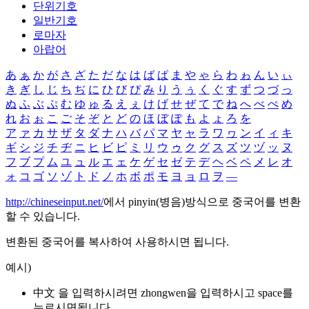
단위기호
일반기호
로마자
아랍어
あ
ぁ
か
が
さ
ざ
た
だ
な
は
ば
ぱ
ま
や
ゃ
ら
わ
ゎ
ん
い
ぃ
き
ぎ
し
じ
ち
ぢ
に
ひ
び
ぴ
み
り
う
ぅ
く
ぐ
す
ず
つ
づ
っ
ぬ
ふ
ぶ
ぷ
む
ゆ
ゅ
る
え
ぇ
け
げ
せ
ぜ
て
で
ね
へ
べ
ぺ
め
れ
お
ぉ
こ
ご
そ
ぞ
と
ど
の
ほ
ぼ
ぽ
も
よ
ょ
ろ
を
ア
ァ
カ
サ
ザ
タ
ダ
ナ
ハ
バ
パ
マ
ヤ
ャ
ラ
ワ
ヮ
ン
イ
ィ
キ
ギ
シ
ジ
チ
ヂ
ニ
ヒ
ビ
ピ
ミ
リ
ウ
ゥ
ク
グ
ス
ズ
ツ
ヅ
ッ
ヌ
フ
ブ
プ
ム
ユ
ュ
ル
エ
ェ
ケ
ゲ
セ
ゼ
テ
デ
ヘ
ベ
ペ
メ
レ
オ
ォ
コ
ゴ
ソ
ゾ
ト
ド
ノ
ホ
ボ
ポ
モ
ヨ
ョ
ロ
ヲ
―
http://chineseinput.net/
에서 pinyin(병음)방식으로 중국어를 변환
할 수 있습니다.
변환된 중국어를 복사하여 사용하시면 됩니다.
예시)
中文 을 입력하시려면
zhongwen
을 입력하시고 space를
누르시면됩니다.