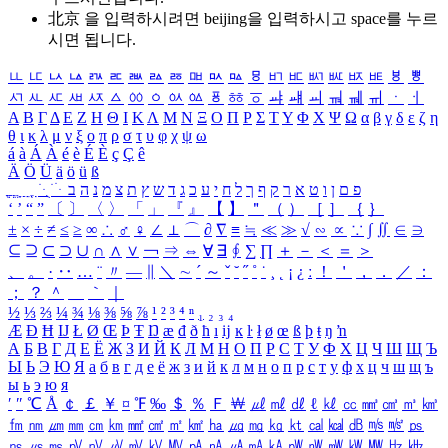
北京 을 입력하시려면
beijing
을 입력하시고 space를 누르
시면 됩니다.
ㅥ
ㅦ
ㅧ
ㅨ
ㅩ
ㅪ
ㅫ
ㅬ
ㅭ
ㅮ
ㅯ
ㅰ
ㅱ
ㅲ
ㅳ
ㅴ
ㅵ
ㅶ
ㅷ
ㅸ
ㅹ
ㅺ
ㅻ
ㅼ
ㅽ
ㅾ
ㅿ
ㆀ
ㆁ
ㆂ
ㆃ
ㆄ
ㆅ
ㆆ
ㆇ
ㆈ
ㆉ
ㆊ
ㆋ
ㆌ
ㆍ
ㆎ
Α
Β
Γ
Δ
Ε
Ζ
Η
Θ
Ι
Κ
Λ
Μ
Ν
Ξ
Ο
Π
Ρ
Σ
Τ
Υ
Φ
Χ
Ψ
Ω
α
β
γ
δ
ε
ζ
η
θ
ι
κ
λ
μ
ν
ξ
ο
π
ρ
σ
τ
υ
φ
χ
ψ
ω
á
à
Á
À
é
è
É
È
ç
Ç
ê
Ä
Ö
Ü
ä
ö
ü
ß
ְ
ֳ
ֲ
ֱ
ָ
ַ
ֵ
ֶ
ִ
ֹ
ּ
ֻ
ׂ
ׁ
ּ
ב
ה
נ
מ
צ
ת
ץ
ש
ד
ג
כ
ע
י
ח
ל
ך
ף
ק
ר
א
ט
ו
ן
ם
פ
‘
’
“
”
〔
〕
〈
〉
「
」
『
』
【
】
＂
（
）
［
］
｛
｝
±
×
÷
≠
≤
≥
∞
∴
♂
♀
∠
⊥
⌒
∂
∇
≡
≒
≪
≫
√
∽
∝
∵
∫
∬
∈
∋
⊆
⊇
⊂
⊃
∪
∩
∧
∨
￢
⇒
⇔
∀
∃
∮
∑
∏
＋
－
＜
＝
＞
、
。
·
‥
…
¨
〃
―
∥
＼
∼
´
～
ˇ
˘
˝
˚
˙
¸
˛
¡
¿
ː
！
＇
，
．
／
：
；
？
＾
＿
｀
｜
½
⅓
⅔
¼
¾
⅛
⅜
⅝
⅞
¹
²
³
⁴
ⁿ
₁
₂
₃
₄
Æ
Ð
Ħ
Ĳ
Ł
Ø
Œ
Þ
Ŧ
Ŋ
æ
đ
ð
ħ
ı
ĳ
ĸ
ŀ
ł
ø
œ
ß
þ
ŧ
ŋ
ŉ
А
Б
В
Г
Д
Е
Ё
Ж
З
И
Й
К
Л
М
Н
О
П
Р
С
Т
У
Ф
Х
Ц
Ч
Ш
Щ
Ъ
Ы
Ь
Э
Ю
Я
а
б
в
г
д
е
ё
ж
з
и
й
к
л
м
н
о
п
р
с
т
у
ф
х
ц
ч
ш
щ
ъ
ы
ь
э
ю
я
′
″
℃
Å
￠
￡
￥
¤
℉
‰
＄
％
Ｆ
￦
㎕
㎖
㎗
ℓ
㎘
㏄
㎣
㎤
㎥
㎦
㎙
㎚
㎛
㎜
㎝
㎞
㎟
㎠
㎡
㎢
㏊
㎍
㎎
㎏
㏏
㎈
㎉
㏈
㎧
㎨
㎰
㎱
㎲
㎳
㎴
㎵
㎶
㎷
㎸
㎹
㎀
㎁
㎂
㎃
㎄
㎺
㎻
㎽
㎾
㎿
㎐
㎑