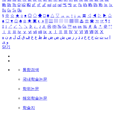
㎒
㎓
㎔
Ω
㏀
㏁
㎊
㎋
㎌
㏖
㏅
㎭
㎮
㎯
㏛
㎩
㎪
㎫
㎬
㏝
㏐
㏓
㏃
㏉
㏜
㏆
§
※
☆
★
○
●
◎
◇
◆
□
■
△
▽
→
←
↑
↓
↔
〓
◁
◀
▷
▶
♤
♠
♡
♥
♧
♣
⊙
◈
▣
◐
◑
▒
▤
▥
▨
▧
▦
▩
♨
☏
☎
☜
☞
¶
†
‡
↕
↗
↙
↖
↘
♭
♩
♪
♬
㉿
㈜
№
㏇
™
㏂
㏘
℡
＃
＆
＊
＠
ª
º
ⅰ
ⅱ
ⅲ
ⅳ
ⅴ
ⅵ
ⅶ
ⅷ
ⅸ
ⅹ
Ⅰ
Ⅱ
Ⅲ
Ⅳ
Ⅴ
Ⅵ
Ⅶ
Ⅷ
Ⅸ
Ⅹ
ا
ب
ت
ث
ج
ح
خ
د
ذ
ر
ز
س
ش
ص
ض
ط
ظ
ع
غ
ف
ق
ک
ل
م
ن
ه
و
ی
닫기
통합검색
국내학술논문
학위논문
해외학술논문
학술지