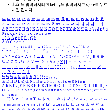
北京 을 입력하시려면
beijing
을 입력하시고 space를 누르
시면 됩니다.
ㅥ
ㅦ
ㅧ
ㅨ
ㅩ
ㅪ
ㅫ
ㅬ
ㅭ
ㅮ
ㅯ
ㅰ
ㅱ
ㅲ
ㅳ
ㅴ
ㅵ
ㅶ
ㅷ
ㅸ
ㅹ
ㅺ
ㅻ
ㅼ
ㅽ
ㅾ
ㅿ
ㆀ
ㆁ
ㆂ
ㆃ
ㆄ
ㆅ
ㆆ
ㆇ
ㆈ
ㆉ
ㆊ
ㆋ
ㆌ
ㆍ
ㆎ
Α
Β
Γ
Δ
Ε
Ζ
Η
Θ
Ι
Κ
Λ
Μ
Ν
Ξ
Ο
Π
Ρ
Σ
Τ
Υ
Φ
Χ
Ψ
Ω
α
β
γ
δ
ε
ζ
η
θ
ι
κ
λ
μ
ν
ξ
ο
π
ρ
σ
τ
υ
φ
χ
ψ
ω
á
à
Á
À
é
è
É
È
ç
Ç
ê
Ä
Ö
Ü
ä
ö
ü
ß
ְ
ֳ
ֲ
ֱ
ָ
ַ
ֵ
ֶ
ִ
ֹ
ּ
ֻ
ׂ
ׁ
ּ
ב
ה
נ
מ
צ
ת
ץ
ש
ד
ג
כ
ע
י
ח
ל
ך
ף
ק
ר
א
ט
ו
ן
ם
פ
‘
’
“
”
〔
〕
〈
〉
「
」
『
』
【
】
＂
（
）
［
］
｛
｝
±
×
÷
≠
≤
≥
∞
∴
♂
♀
∠
⊥
⌒
∂
∇
≡
≒
≪
≫
√
∽
∝
∵
∫
∬
∈
∋
⊆
⊇
⊂
⊃
∪
∩
∧
∨
￢
⇒
⇔
∀
∃
∮
∑
∏
＋
－
＜
＝
＞
、
。
·
‥
…
¨
〃
―
∥
＼
∼
´
～
ˇ
˘
˝
˚
˙
¸
˛
¡
¿
ː
！
＇
，
．
／
：
；
？
＾
＿
｀
｜
½
⅓
⅔
¼
¾
⅛
⅜
⅝
⅞
¹
²
³
⁴
ⁿ
₁
₂
₃
₄
Æ
Ð
Ħ
Ĳ
Ł
Ø
Œ
Þ
Ŧ
Ŋ
æ
đ
ð
ħ
ı
ĳ
ĸ
ŀ
ł
ø
œ
ß
þ
ŧ
ŋ
ŉ
А
Б
В
Г
Д
Е
Ё
Ж
З
И
Й
К
Л
М
Н
О
П
Р
С
Т
У
Ф
Х
Ц
Ч
Ш
Щ
Ъ
Ы
Ь
Э
Ю
Я
а
б
в
г
д
е
ё
ж
з
и
й
к
л
м
н
о
п
р
с
т
у
ф
х
ц
ч
ш
щ
ъ
ы
ь
э
ю
я
′
″
℃
Å
￠
￡
￥
¤
℉
‰
＄
％
Ｆ
￦
㎕
㎖
㎗
ℓ
㎘
㏄
㎣
㎤
㎥
㎦
㎙
㎚
㎛
㎜
㎝
㎞
㎟
㎠
㎡
㎢
㏊
㎍
㎎
㎏
㏏
㎈
㎉
㏈
㎧
㎨
㎰
㎱
㎲
㎳
㎴
㎵
㎶
㎷
㎸
㎹
㎀
㎁
㎂
㎃
㎄
㎺
㎻
㎽
㎾
㎿
㎐
㎑