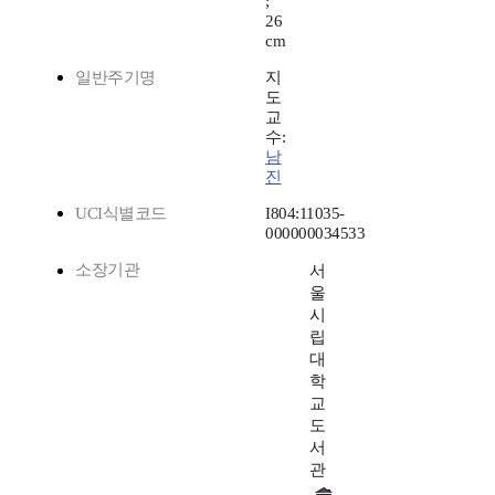
;
26
cm
일반주기명
지
도
교
수:
남
진
UCI식별코드
I804:11035-
000000034533
소장기관
서
울
시
립
대
학
교
도
서
관