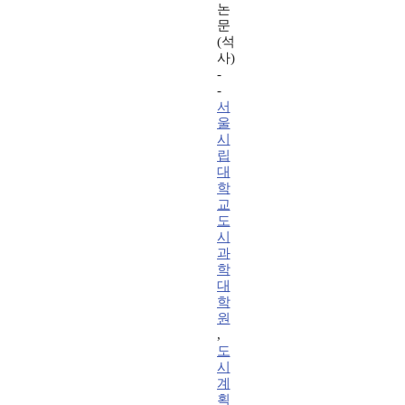
논
문
(석
사)
-
-
서
울
시
립
대
학
교
도
시
과
학
대
학
원
,
도
시
계
획