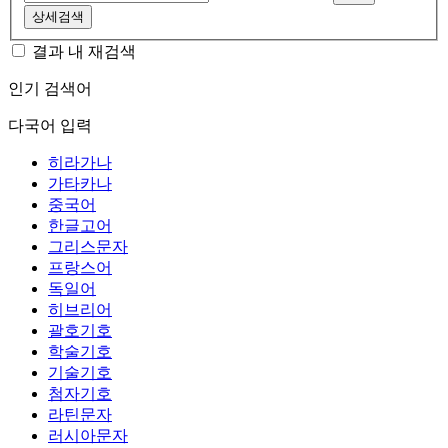
상세검색
결과 내 재검색
인기 검색어
다국어 입력
히라가나
가타카나
중국어
한글고어
그리스문자
프랑스어
독일어
히브리어
괄호기호
학술기호
기술기호
첨자기호
라틴문자
러시아문자