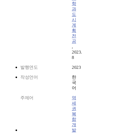
학
과
도
시
계
획
전
공
,
2023.
8
발행연도
2023
작성언어
한
국
어
주제어
역
세
권
복
합
개
발