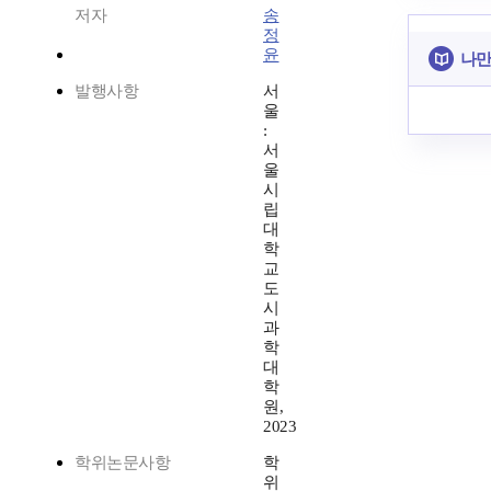
저자
송
정
윤
나만
발행사항
서
울
:
서
울
시
립
대
학
교
도
시
과
학
대
학
원,
2023
학위논문사항
학
위