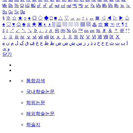
㎒
㎓
㎔
Ω
㏀
㏁
㎊
㎋
㎌
㏖
㏅
㎭
㎮
㎯
㏛
㎩
㎪
㎫
㎬
㏝
㏐
㏓
㏃
㏉
㏜
㏆
§
※
☆
★
○
●
◎
◇
◆
□
■
△
▽
→
←
↑
↓
↔
〓
◁
◀
▷
▶
♤
♠
♡
♥
♧
♣
⊙
◈
▣
◐
◑
▒
▤
▥
▨
▧
▦
▩
♨
☏
☎
☜
☞
¶
†
‡
↕
↗
↙
↖
↘
♭
♩
♪
♬
㉿
㈜
№
㏇
™
㏂
㏘
℡
＃
＆
＊
＠
ª
º
ⅰ
ⅱ
ⅲ
ⅳ
ⅴ
ⅵ
ⅶ
ⅷ
ⅸ
ⅹ
Ⅰ
Ⅱ
Ⅲ
Ⅳ
Ⅴ
Ⅵ
Ⅶ
Ⅷ
Ⅸ
Ⅹ
ا
ب
ت
ث
ج
ح
خ
د
ذ
ر
ز
س
ش
ص
ض
ط
ظ
ع
غ
ف
ق
ک
ل
م
ن
ه
و
ی
닫기
통합검색
국내학술논문
학위논문
해외학술논문
학술지