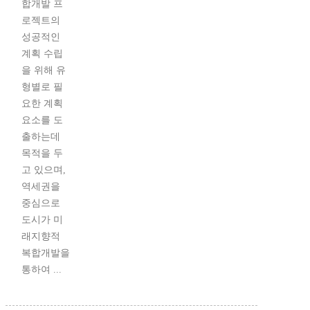
합개발 프
로젝트의
성공적인
계획 수립
을 위해 유
형별로 필
요한 계획
요소를 도
출하는데
목적을 두
고 있으며,
역세권을
중심으로
도시가 미
래지향적
복합개발을
통하여 ...