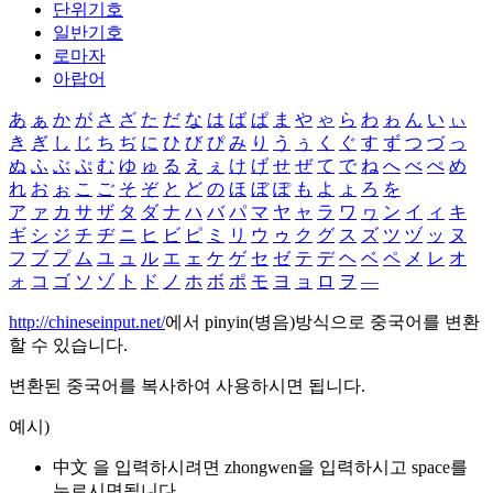
단위기호
일반기호
로마자
아랍어
あ
ぁ
か
が
さ
ざ
た
だ
な
は
ば
ぱ
ま
や
ゃ
ら
わ
ゎ
ん
い
ぃ
き
ぎ
し
じ
ち
ぢ
に
ひ
び
ぴ
み
り
う
ぅ
く
ぐ
す
ず
つ
づ
っ
ぬ
ふ
ぶ
ぷ
む
ゆ
ゅ
る
え
ぇ
け
げ
せ
ぜ
て
で
ね
へ
べ
ぺ
め
れ
お
ぉ
こ
ご
そ
ぞ
と
ど
の
ほ
ぼ
ぽ
も
よ
ょ
ろ
を
ア
ァ
カ
サ
ザ
タ
ダ
ナ
ハ
バ
パ
マ
ヤ
ャ
ラ
ワ
ヮ
ン
イ
ィ
キ
ギ
シ
ジ
チ
ヂ
ニ
ヒ
ビ
ピ
ミ
リ
ウ
ゥ
ク
グ
ス
ズ
ツ
ヅ
ッ
ヌ
フ
ブ
プ
ム
ユ
ュ
ル
エ
ェ
ケ
ゲ
セ
ゼ
テ
デ
ヘ
ベ
ペ
メ
レ
オ
ォ
コ
ゴ
ソ
ゾ
ト
ド
ノ
ホ
ボ
ポ
モ
ヨ
ョ
ロ
ヲ
―
http://chineseinput.net/
에서 pinyin(병음)방식으로 중국어를 변환
할 수 있습니다.
변환된 중국어를 복사하여 사용하시면 됩니다.
예시)
中文 을 입력하시려면
zhongwen
을 입력하시고 space를
누르시면됩니다.