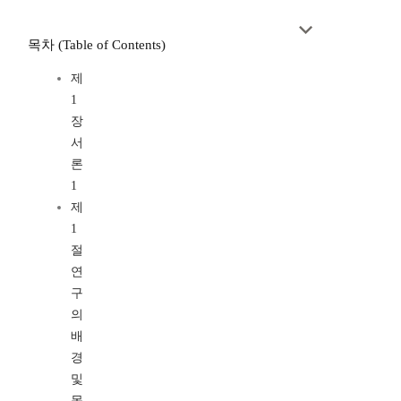
목차 (Table of Contents)
제
1
장
서
론
1
제
1
절
연
구
의
배
경
및
목