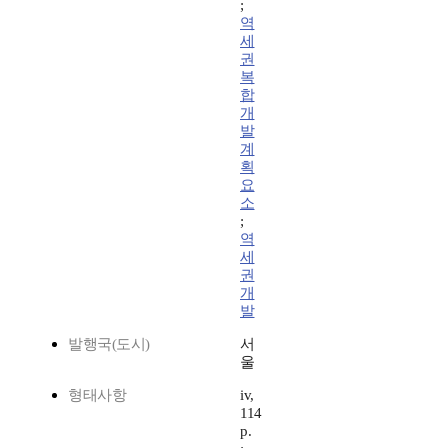
;
역
세
권
복
합
개
발
계
획
요
소
;
역
세
권
개
발
발행국(도시)
서
울
형태사항
iv,
114
p.