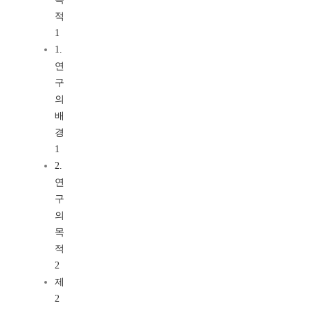
적
1
1.
연
구
의
배
경
1
2.
연
구
의
목
적
2
제
2