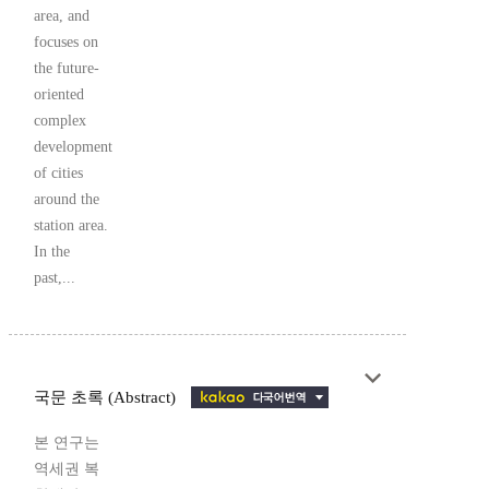
area, and
focuses on
the future-
oriented
complex
development
of cities
around the
station area.
In the
past,...
국문 초록 (Abstract)
본 연구는
역세권 복