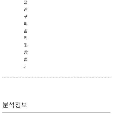
절
연
구
의
범
위
및
방
법
3
분석정보