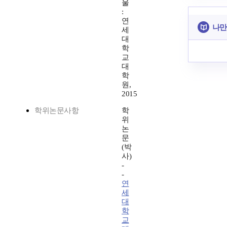
울
:
연
나만
세
대
학
교
대
학
원,
2015
학위논문사항
학
위
논
문
(박
사)
-
-
연
세
대
학
교