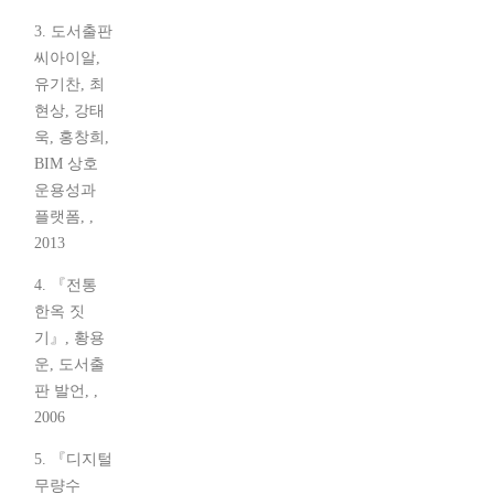
3. 도서출판
씨아이알,
유기찬, 최
현상, 강태
욱, 홍창희,
BIM 상호
운용성과
플랫폼, ,
2013
4. 『전통
한옥 짓
기』, 황용
운, 도서출
판 발언, ,
2006
5. 『디지털
무량수