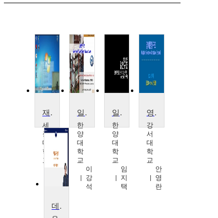
재료결정구조
일반구조
일반구조
영어문장구조
세
한
한
강
종
양
양
서
대
대
대
대
학
학
학
학
교
교
교
교
이
이
임
안
내
강
지
영
성
석
택
란
데이터 구조 입문