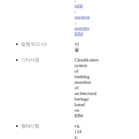
;
infill
;
segment
;
member
BIM
발행국(도시)
서
울
기타서명
Classification
system
of
building
members
of
architectural
heritage
based
on
BIM
형태사항
vii,
124
p.