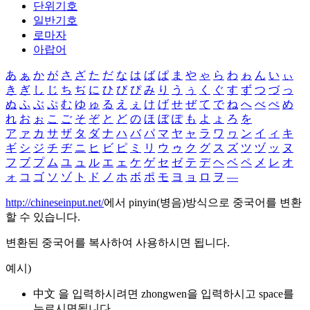
단위기호
일반기호
로마자
아랍어
あ
ぁ
か
が
さ
ざ
た
だ
な
は
ば
ぱ
ま
や
ゃ
ら
わ
ゎ
ん
い
ぃ
き
ぎ
し
じ
ち
ぢ
に
ひ
び
ぴ
み
り
う
ぅ
く
ぐ
す
ず
つ
づ
っ
ぬ
ふ
ぶ
ぷ
む
ゆ
ゅ
る
え
ぇ
け
げ
せ
ぜ
て
で
ね
へ
べ
ぺ
め
れ
お
ぉ
こ
ご
そ
ぞ
と
ど
の
ほ
ぼ
ぽ
も
よ
ょ
ろ
を
ア
ァ
カ
サ
ザ
タ
ダ
ナ
ハ
バ
パ
マ
ヤ
ャ
ラ
ワ
ヮ
ン
イ
ィ
キ
ギ
シ
ジ
チ
ヂ
ニ
ヒ
ビ
ピ
ミ
リ
ウ
ゥ
ク
グ
ス
ズ
ツ
ヅ
ッ
ヌ
フ
ブ
プ
ム
ユ
ュ
ル
エ
ェ
ケ
ゲ
セ
ゼ
テ
デ
ヘ
ベ
ペ
メ
レ
オ
ォ
コ
ゴ
ソ
ゾ
ト
ド
ノ
ホ
ボ
ポ
モ
ヨ
ョ
ロ
ヲ
―
http://chineseinput.net/
에서 pinyin(병음)방식으로 중국어를 변환
할 수 있습니다.
변환된 중국어를 복사하여 사용하시면 됩니다.
예시)
中文 을 입력하시려면
zhongwen
을 입력하시고 space를
누르시면됩니다.