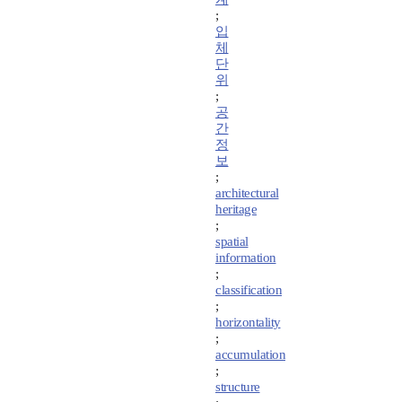
;
입
체
단
위
;
공
간
정
보
;
architectural
heritage
;
spatial
information
;
classification
;
horizontality
;
accumulation
;
structure