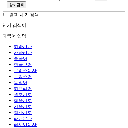
상세검색
결과 내 재검색
인기 검색어
다국어 입력
히라가나
가타카나
중국어
한글고어
그리스문자
프랑스어
독일어
히브리어
괄호기호
학술기호
기술기호
첨자기호
라틴문자
러시아문자