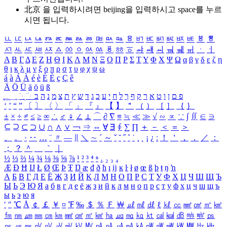
北京 을 입력하시려면
beijing
을 입력하시고 space를 누르
시면 됩니다.
ㅥ
ㅦ
ㅧ
ㅨ
ㅩ
ㅪ
ㅫ
ㅬ
ㅭ
ㅮ
ㅯ
ㅰ
ㅱ
ㅲ
ㅳ
ㅴ
ㅵ
ㅶ
ㅷ
ㅸ
ㅹ
ㅺ
ㅻ
ㅼ
ㅽ
ㅾ
ㅿ
ㆀ
ㆁ
ㆂ
ㆃ
ㆄ
ㆅ
ㆆ
ㆇ
ㆈ
ㆉ
ㆊ
ㆋ
ㆌ
ㆍ
ㆎ
Α
Β
Γ
Δ
Ε
Ζ
Η
Θ
Ι
Κ
Λ
Μ
Ν
Ξ
Ο
Π
Ρ
Σ
Τ
Υ
Φ
Χ
Ψ
Ω
α
β
γ
δ
ε
ζ
η
θ
ι
κ
λ
μ
ν
ξ
ο
π
ρ
σ
τ
υ
φ
χ
ψ
ω
á
à
Á
À
é
è
É
È
ç
Ç
ê
Ä
Ö
Ü
ä
ö
ü
ß
ְ
ֳ
ֲ
ֱ
ָ
ַ
ֵ
ֶ
ִ
ֹ
ּ
ֻ
ׂ
ׁ
ּ
ב
ה
נ
מ
צ
ת
ץ
ש
ד
ג
כ
ע
י
ח
ל
ך
ף
ק
ר
א
ט
ו
ן
ם
פ
‘
’
“
”
〔
〕
〈
〉
「
」
『
』
【
】
＂
（
）
［
］
｛
｝
±
×
÷
≠
≤
≥
∞
∴
♂
♀
∠
⊥
⌒
∂
∇
≡
≒
≪
≫
√
∽
∝
∵
∫
∬
∈
∋
⊆
⊇
⊂
⊃
∪
∩
∧
∨
￢
⇒
⇔
∀
∃
∮
∑
∏
＋
－
＜
＝
＞
、
。
·
‥
…
¨
〃
―
∥
＼
∼
´
～
ˇ
˘
˝
˚
˙
¸
˛
¡
¿
ː
！
＇
，
．
／
：
；
？
＾
＿
｀
｜
½
⅓
⅔
¼
¾
⅛
⅜
⅝
⅞
¹
²
³
⁴
ⁿ
₁
₂
₃
₄
Æ
Ð
Ħ
Ĳ
Ł
Ø
Œ
Þ
Ŧ
Ŋ
æ
đ
ð
ħ
ı
ĳ
ĸ
ŀ
ł
ø
œ
ß
þ
ŧ
ŋ
ŉ
А
Б
В
Г
Д
Е
Ё
Ж
З
И
Й
К
Л
М
Н
О
П
Р
С
Т
У
Ф
Х
Ц
Ч
Ш
Щ
Ъ
Ы
Ь
Э
Ю
Я
а
б
в
г
д
е
ё
ж
з
и
й
к
л
м
н
о
п
р
с
т
у
ф
х
ц
ч
ш
щ
ъ
ы
ь
э
ю
я
′
″
℃
Å
￠
￡
￥
¤
℉
‰
＄
％
Ｆ
￦
㎕
㎖
㎗
ℓ
㎘
㏄
㎣
㎤
㎥
㎦
㎙
㎚
㎛
㎜
㎝
㎞
㎟
㎠
㎡
㎢
㏊
㎍
㎎
㎏
㏏
㎈
㎉
㏈
㎧
㎨
㎰
㎱
㎲
㎳
㎴
㎵
㎶
㎷
㎸
㎹
㎀
㎁
㎂
㎃
㎄
㎺
㎻
㎽
㎾
㎿
㎐
㎑