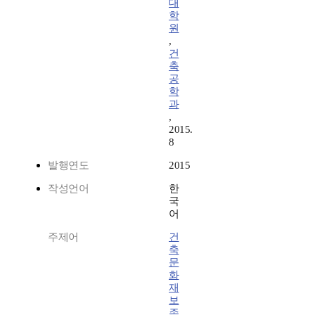
대
학
원
,
건
축
공
학
과
,
2015.
8
발행연도
2015
작성언어
한
국
어
주제어
건
축
문
화
재
보
존