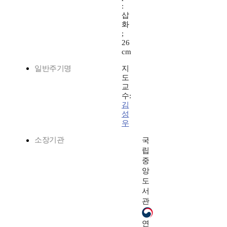
:
삽
화
;
26
cm
일반주기명
지
도
교
수:
김
성
우
소장기관
국
립
중
앙
도
서
관
연