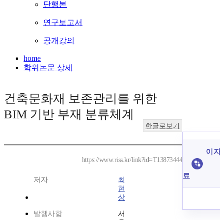
단행본
연구보고서
공개강의
home
학위논문 상세
건축문화재 보존관리를 위한
BIM 기반 부재 분류체계
한글로보기
이 자
https://www.riss.kr/link?id=T13873444
료
저자
최
현
상
발행사항
서