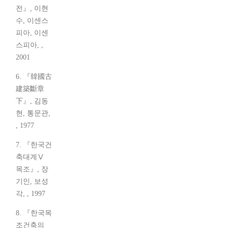
전』, 이현
수, 이센스
피아, 이센
스피아, ,
2001
6. 『韓國古
建築斷章
下』, 김동
현, 통문관,
, 1977
7. 『한국건
축대계Ⅴ
목조』, 장
기인, 보성
각, , 1997
8. 『한국목
조건축의