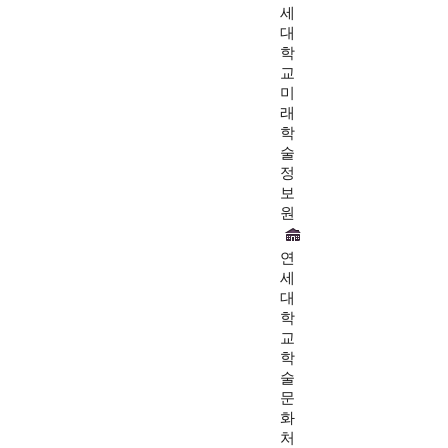
세
대
학
교
미
래
학
술
정
보
원
연
세
대
학
교
학
술
문
화
처