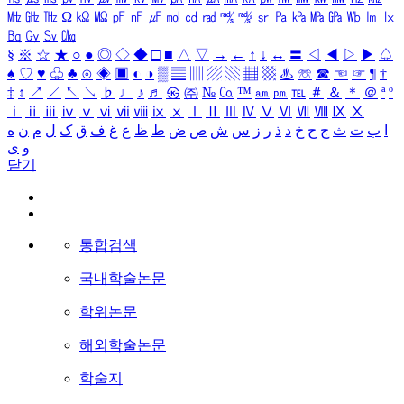
㎒
㎓
㎔
Ω
㏀
㏁
㎊
㎋
㎌
㏖
㏅
㎭
㎮
㎯
㏛
㎩
㎪
㎫
㎬
㏝
㏐
㏓
㏃
㏉
㏜
㏆
§
※
☆
★
○
●
◎
◇
◆
□
■
△
▽
→
←
↑
↓
↔
〓
◁
◀
▷
▶
♤
♠
♡
♥
♧
♣
⊙
◈
▣
◐
◑
▒
▤
▥
▨
▧
▦
▩
♨
☏
☎
☜
☞
¶
†
‡
↕
↗
↙
↖
↘
♭
♩
♪
♬
㉿
㈜
№
㏇
™
㏂
㏘
℡
＃
＆
＊
＠
ª
º
ⅰ
ⅱ
ⅲ
ⅳ
ⅴ
ⅵ
ⅶ
ⅷ
ⅸ
ⅹ
Ⅰ
Ⅱ
Ⅲ
Ⅳ
Ⅴ
Ⅵ
Ⅶ
Ⅷ
Ⅸ
Ⅹ
ا
ب
ت
ث
ج
ح
خ
د
ذ
ر
ز
س
ش
ص
ض
ط
ظ
ع
غ
ف
ق
ک
ل
م
ن
ه
و
ی
닫기
통합검색
국내학술논문
학위논문
해외학술논문
학술지