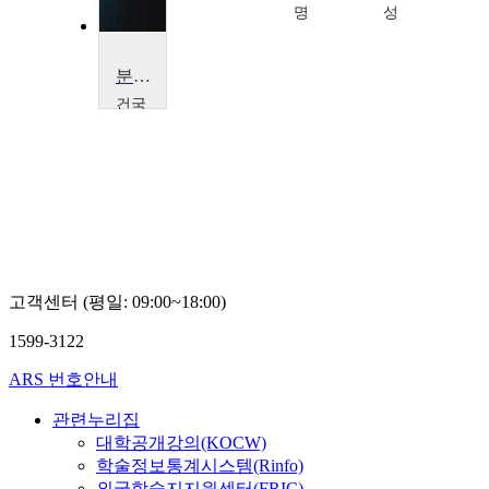
열
명
성
분석화학
건국
대학
교
김
세
현
고객센터 (평일: 09:00~18:00)
1599-3122
ARS 번호안내
관련누리집
대학공개강의(KOCW)
학술정보통계시스템(Rinfo)
외국학술지지원센터(FRIC)