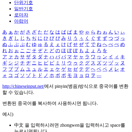
단위기호
일반기호
로마자
아랍어
あ
ぁ
か
が
さ
ざ
た
だ
な
は
ば
ぱ
ま
や
ゃ
ら
わ
ゎ
ん
い
ぃ
き
ぎ
し
じ
ち
ぢ
に
ひ
び
ぴ
み
り
う
ぅ
く
ぐ
す
ず
つ
づ
っ
ぬ
ふ
ぶ
ぷ
む
ゆ
ゅ
る
え
ぇ
け
げ
せ
ぜ
て
で
ね
へ
べ
ぺ
め
れ
お
ぉ
こ
ご
そ
ぞ
と
ど
の
ほ
ぼ
ぽ
も
よ
ょ
ろ
を
ア
ァ
カ
サ
ザ
タ
ダ
ナ
ハ
バ
パ
マ
ヤ
ャ
ラ
ワ
ヮ
ン
イ
ィ
キ
ギ
シ
ジ
チ
ヂ
ニ
ヒ
ビ
ピ
ミ
リ
ウ
ゥ
ク
グ
ス
ズ
ツ
ヅ
ッ
ヌ
フ
ブ
プ
ム
ユ
ュ
ル
エ
ェ
ケ
ゲ
セ
ゼ
テ
デ
ヘ
ベ
ペ
メ
レ
オ
ォ
コ
ゴ
ソ
ゾ
ト
ド
ノ
ホ
ボ
ポ
モ
ヨ
ョ
ロ
ヲ
―
http://chineseinput.net/
에서 pinyin(병음)방식으로 중국어를 변환
할 수 있습니다.
변환된 중국어를 복사하여 사용하시면 됩니다.
예시)
中文 을 입력하시려면
zhongwen
을 입력하시고 space를
누르시면됩니다.