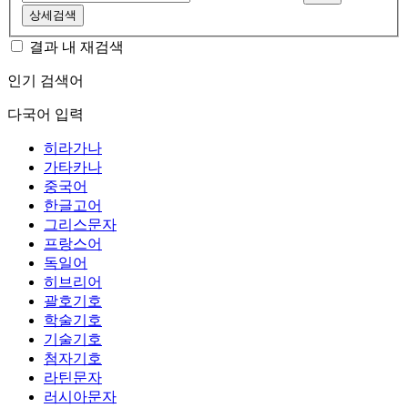
상세검색
결과 내 재검색
인기 검색어
다국어 입력
히라가나
가타카나
중국어
한글고어
그리스문자
프랑스어
독일어
히브리어
괄호기호
학술기호
기술기호
첨자기호
라틴문자
러시아문자