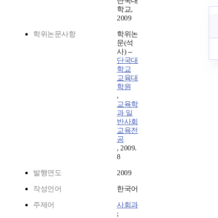
단국대
학교,
2009
학위논문사항
학위논
문(석
사) --
단국대
학교
교육대
학원
,
교육학
과 일
반사회
교육전
공
, 2009.
8
발행연도
2009
작성언어
한국어
주제어
사회과
;