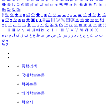
㎒
㎓
㎔
Ω
㏀
㏁
㎊
㎋
㎌
㏖
㏅
㎭
㎮
㎯
㏛
㎩
㎪
㎫
㎬
㏝
㏐
㏓
㏃
㏉
㏜
㏆
§
※
☆
★
○
●
◎
◇
◆
□
■
△
▽
→
←
↑
↓
↔
〓
◁
◀
▷
▶
♤
♠
♡
♥
♧
♣
⊙
◈
▣
◐
◑
▒
▤
▥
▨
▧
▦
▩
♨
☏
☎
☜
☞
¶
†
‡
↕
↗
↙
↖
↘
♭
♩
♪
♬
㉿
㈜
№
㏇
™
㏂
㏘
℡
＃
＆
＊
＠
ª
º
ⅰ
ⅱ
ⅲ
ⅳ
ⅴ
ⅵ
ⅶ
ⅷ
ⅸ
ⅹ
Ⅰ
Ⅱ
Ⅲ
Ⅳ
Ⅴ
Ⅵ
Ⅶ
Ⅷ
Ⅸ
Ⅹ
ا
ب
ت
ث
ج
ح
خ
د
ذ
ر
ز
س
ش
ص
ض
ط
ظ
ع
غ
ف
ق
ک
ل
م
ن
ه
و
ی
닫기
통합검색
국내학술논문
학위논문
해외학술논문
학술지