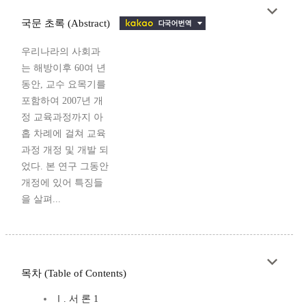
국문 초록 (Abstract)
우리나라의 사회과
는 해방이후 60여 년
동안, 교수 요목기를
포함하여 2007년 개
정 교육과정까지 아
홉 차례에 걸쳐 교육
과정 개정 및 개발 되
었다. 본 연구 그동안
개정에 있어 특징들
을 살펴...
목차 (Table of Contents)
Ⅰ. 서 론 1