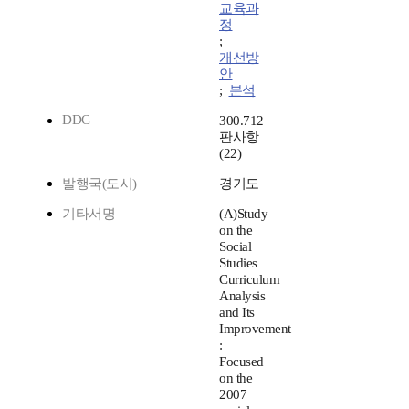
교육과
정
;
개선방
안
;
분석
DDC
300.712
판사항
(22)
발행국(도시)
경기도
기타서명
(A)Study
on the
Social
Studies
Curriculum
Analysis
and Its
Improvement
:
Focused
on the
2007