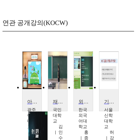
연관 공개강의(KOCW)
아동작업수행분석 및 발달(21)
재무분석론
외국어로서의 한국어교육과정 및 교재론
기업가치분석
광주
국민
한국
서울
여자
대학
외국
신학
대학
교
어대
대학
교
김
학교
교
최
인
홍
허
성
수
종
강