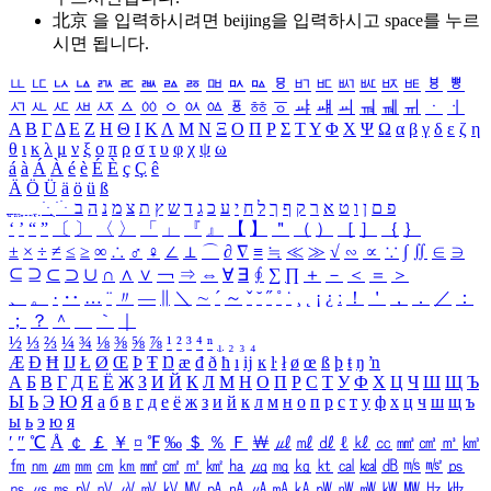
北京 을 입력하시려면
beijing
을 입력하시고 space를 누르
시면 됩니다.
ㅥ
ㅦ
ㅧ
ㅨ
ㅩ
ㅪ
ㅫ
ㅬ
ㅭ
ㅮ
ㅯ
ㅰ
ㅱ
ㅲ
ㅳ
ㅴ
ㅵ
ㅶ
ㅷ
ㅸ
ㅹ
ㅺ
ㅻ
ㅼ
ㅽ
ㅾ
ㅿ
ㆀ
ㆁ
ㆂ
ㆃ
ㆄ
ㆅ
ㆆ
ㆇ
ㆈ
ㆉ
ㆊ
ㆋ
ㆌ
ㆍ
ㆎ
Α
Β
Γ
Δ
Ε
Ζ
Η
Θ
Ι
Κ
Λ
Μ
Ν
Ξ
Ο
Π
Ρ
Σ
Τ
Υ
Φ
Χ
Ψ
Ω
α
β
γ
δ
ε
ζ
η
θ
ι
κ
λ
μ
ν
ξ
ο
π
ρ
σ
τ
υ
φ
χ
ψ
ω
á
à
Á
À
é
è
É
È
ç
Ç
ê
Ä
Ö
Ü
ä
ö
ü
ß
ְ
ֳ
ֲ
ֱ
ָ
ַ
ֵ
ֶ
ִ
ֹ
ּ
ֻ
ׂ
ׁ
ּ
ב
ה
נ
מ
צ
ת
ץ
ש
ד
ג
כ
ע
י
ח
ל
ך
ף
ק
ר
א
ט
ו
ן
ם
פ
‘
’
“
”
〔
〕
〈
〉
「
」
『
』
【
】
＂
（
）
［
］
｛
｝
±
×
÷
≠
≤
≥
∞
∴
♂
♀
∠
⊥
⌒
∂
∇
≡
≒
≪
≫
√
∽
∝
∵
∫
∬
∈
∋
⊆
⊇
⊂
⊃
∪
∩
∧
∨
￢
⇒
⇔
∀
∃
∮
∑
∏
＋
－
＜
＝
＞
、
。
·
‥
…
¨
〃
―
∥
＼
∼
´
～
ˇ
˘
˝
˚
˙
¸
˛
¡
¿
ː
！
＇
，
．
／
：
；
？
＾
＿
｀
｜
½
⅓
⅔
¼
¾
⅛
⅜
⅝
⅞
¹
²
³
⁴
ⁿ
₁
₂
₃
₄
Æ
Ð
Ħ
Ĳ
Ł
Ø
Œ
Þ
Ŧ
Ŋ
æ
đ
ð
ħ
ı
ĳ
ĸ
ŀ
ł
ø
œ
ß
þ
ŧ
ŋ
ŉ
А
Б
В
Г
Д
Е
Ё
Ж
З
И
Й
К
Л
М
Н
О
П
Р
С
Т
У
Ф
Х
Ц
Ч
Ш
Щ
Ъ
Ы
Ь
Э
Ю
Я
а
б
в
г
д
е
ё
ж
з
и
й
к
л
м
н
о
п
р
с
т
у
ф
х
ц
ч
ш
щ
ъ
ы
ь
э
ю
я
′
″
℃
Å
￠
￡
￥
¤
℉
‰
＄
％
Ｆ
￦
㎕
㎖
㎗
ℓ
㎘
㏄
㎣
㎤
㎥
㎦
㎙
㎚
㎛
㎜
㎝
㎞
㎟
㎠
㎡
㎢
㏊
㎍
㎎
㎏
㏏
㎈
㎉
㏈
㎧
㎨
㎰
㎱
㎲
㎳
㎴
㎵
㎶
㎷
㎸
㎹
㎀
㎁
㎂
㎃
㎄
㎺
㎻
㎽
㎾
㎿
㎐
㎑