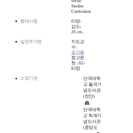
social
Studies
Curriculum
형태사항
83장:
삽도;
26 cm.
일반주기명
지도교
수:
조기용
참고문
헌 : 82-
83장
소장기관
단국대학
교 율곡기
념도서관
(천안)
단국대학
교 퇴계기
념도서관
(중앙도