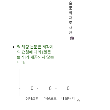
술
문
화
처
도
서
관
※ 해당 논문은 저작자
의 요청에 따라 [원문
보기]가 제공되지 않습
니다.
0
0
0
상세조회
다운로드
내보내기