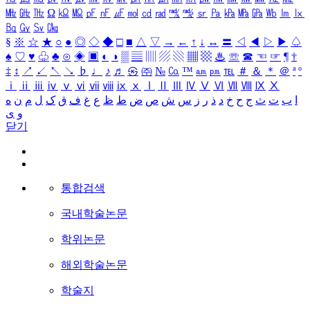
㎒
㎓
㎔
Ω
㏀
㏁
㎊
㎋
㎌
㏖
㏅
㎭
㎮
㎯
㏛
㎩
㎪
㎫
㎬
㏝
㏐
㏓
㏃
㏉
㏜
㏆
§
※
☆
★
○
●
◎
◇
◆
□
■
△
▽
→
←
↑
↓
↔
〓
◁
◀
▷
▶
♤
♠
♡
♥
♧
♣
⊙
◈
▣
◐
◑
▒
▤
▥
▨
▧
▦
▩
♨
☏
☎
☜
☞
¶
†
‡
↕
↗
↙
↖
↘
♭
♩
♪
♬
㉿
㈜
№
㏇
™
㏂
㏘
℡
＃
＆
＊
＠
ª
º
ⅰ
ⅱ
ⅲ
ⅳ
ⅴ
ⅵ
ⅶ
ⅷ
ⅸ
ⅹ
Ⅰ
Ⅱ
Ⅲ
Ⅳ
Ⅴ
Ⅵ
Ⅶ
Ⅷ
Ⅸ
Ⅹ
ا
ب
ت
ث
ج
ح
خ
د
ذ
ر
ز
س
ش
ص
ض
ط
ظ
ع
غ
ف
ق
ک
ل
م
ن
ه
و
ی
닫기
통합검색
국내학술논문
학위논문
해외학술논문
학술지