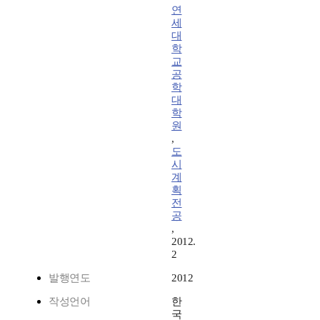
연
세
대
학
교
공
학
대
학
원
,
도
시
계
획
전
공
,
2012.
2
발행연도
2012
작성언어
한
국