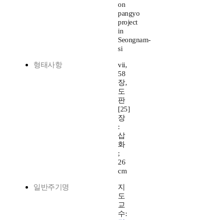
on
pangyo
project
in
Seongnam-
si
형태사항
vii,
58
장,
도
판
[25]
장
:
삽
화
;
26
cm
일반주기명
지
도
교
수: