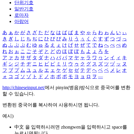
단위기호
일반기호
로마자
아랍어
あ
ぁ
か
が
さ
ざ
た
だ
な
は
ば
ぱ
ま
や
ゃ
ら
わ
ゎ
ん
い
ぃ
き
ぎ
し
じ
ち
ぢ
に
ひ
び
ぴ
み
り
う
ぅ
く
ぐ
す
ず
つ
づ
っ
ぬ
ふ
ぶ
ぷ
む
ゆ
ゅ
る
え
ぇ
け
げ
せ
ぜ
て
で
ね
へ
べ
ぺ
め
れ
お
ぉ
こ
ご
そ
ぞ
と
ど
の
ほ
ぼ
ぽ
も
よ
ょ
ろ
を
ア
ァ
カ
サ
ザ
タ
ダ
ナ
ハ
バ
パ
マ
ヤ
ャ
ラ
ワ
ヮ
ン
イ
ィ
キ
ギ
シ
ジ
チ
ヂ
ニ
ヒ
ビ
ピ
ミ
リ
ウ
ゥ
ク
グ
ス
ズ
ツ
ヅ
ッ
ヌ
フ
ブ
プ
ム
ユ
ュ
ル
エ
ェ
ケ
ゲ
セ
ゼ
テ
デ
ヘ
ベ
ペ
メ
レ
オ
ォ
コ
ゴ
ソ
ゾ
ト
ド
ノ
ホ
ボ
ポ
モ
ヨ
ョ
ロ
ヲ
―
http://chineseinput.net/
에서 pinyin(병음)방식으로 중국어를 변환
할 수 있습니다.
변환된 중국어를 복사하여 사용하시면 됩니다.
예시)
中文 을 입력하시려면
zhongwen
을 입력하시고 space를
누르시면됩니다.