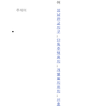
어
주제어
성
남
판
교
지
구
;
단
독
주
택
용
지
;
개
별
필
지
위
치
;
선
호