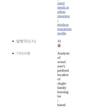
users'
needs in
urban
planning
;
produce
maximum
profits
발행국(도시)
서
울
기타서명
Analysis
of
actual
user's
prefered
location
of
single-
family
housing
lot
:
based