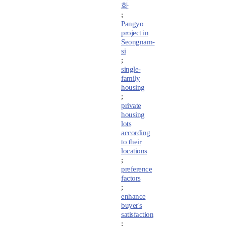
화
;
Pangyo
project in
Seongnam-
si
;
single-
family
housing
;
private
housing
lots
according
to their
locations
;
preference
factors
;
enhance
buyer's
satisfaction
;