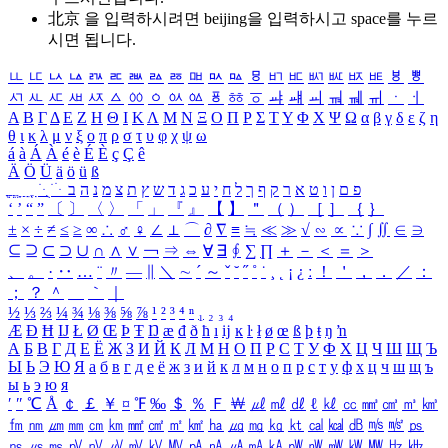
北京 을 입력하시려면
beijing
을 입력하시고 space를 누르
시면 됩니다.
ㅥ
ㅦ
ㅧ
ㅨ
ㅩ
ㅪ
ㅫ
ㅬ
ㅭ
ㅮ
ㅯ
ㅰ
ㅱ
ㅲ
ㅳ
ㅴ
ㅵ
ㅶ
ㅷ
ㅸ
ㅹ
ㅺ
ㅻ
ㅼ
ㅽ
ㅾ
ㅿ
ㆀ
ㆁ
ㆂ
ㆃ
ㆄ
ㆅ
ㆆ
ㆇ
ㆈ
ㆉ
ㆊ
ㆋ
ㆌ
ㆍ
ㆎ
Α
Β
Γ
Δ
Ε
Ζ
Η
Θ
Ι
Κ
Λ
Μ
Ν
Ξ
Ο
Π
Ρ
Σ
Τ
Υ
Φ
Χ
Ψ
Ω
α
β
γ
δ
ε
ζ
η
θ
ι
κ
λ
μ
ν
ξ
ο
π
ρ
σ
τ
υ
φ
χ
ψ
ω
á
à
Á
À
é
è
É
È
ç
Ç
ê
Ä
Ö
Ü
ä
ö
ü
ß
ְ
ֳ
ֲ
ֱ
ָ
ַ
ֵ
ֶ
ִ
ֹ
ּ
ֻ
ׂ
ׁ
ּ
ב
ה
נ
מ
צ
ת
ץ
ש
ד
ג
כ
ע
י
ח
ל
ך
ף
ק
ר
א
ט
ו
ן
ם
פ
‘
’
“
”
〔
〕
〈
〉
「
」
『
』
【
】
＂
（
）
［
］
｛
｝
±
×
÷
≠
≤
≥
∞
∴
♂
♀
∠
⊥
⌒
∂
∇
≡
≒
≪
≫
√
∽
∝
∵
∫
∬
∈
∋
⊆
⊇
⊂
⊃
∪
∩
∧
∨
￢
⇒
⇔
∀
∃
∮
∑
∏
＋
－
＜
＝
＞
、
。
·
‥
…
¨
〃
―
∥
＼
∼
´
～
ˇ
˘
˝
˚
˙
¸
˛
¡
¿
ː
！
＇
，
．
／
：
；
？
＾
＿
｀
｜
½
⅓
⅔
¼
¾
⅛
⅜
⅝
⅞
¹
²
³
⁴
ⁿ
₁
₂
₃
₄
Æ
Ð
Ħ
Ĳ
Ł
Ø
Œ
Þ
Ŧ
Ŋ
æ
đ
ð
ħ
ı
ĳ
ĸ
ŀ
ł
ø
œ
ß
þ
ŧ
ŋ
ŉ
А
Б
В
Г
Д
Е
Ё
Ж
З
И
Й
К
Л
М
Н
О
П
Р
С
Т
У
Ф
Х
Ц
Ч
Ш
Щ
Ъ
Ы
Ь
Э
Ю
Я
а
б
в
г
д
е
ё
ж
з
и
й
к
л
м
н
о
п
р
с
т
у
ф
х
ц
ч
ш
щ
ъ
ы
ь
э
ю
я
′
″
℃
Å
￠
￡
￥
¤
℉
‰
＄
％
Ｆ
￦
㎕
㎖
㎗
ℓ
㎘
㏄
㎣
㎤
㎥
㎦
㎙
㎚
㎛
㎜
㎝
㎞
㎟
㎠
㎡
㎢
㏊
㎍
㎎
㎏
㏏
㎈
㎉
㏈
㎧
㎨
㎰
㎱
㎲
㎳
㎴
㎵
㎶
㎷
㎸
㎹
㎀
㎁
㎂
㎃
㎄
㎺
㎻
㎽
㎾
㎿
㎐
㎑