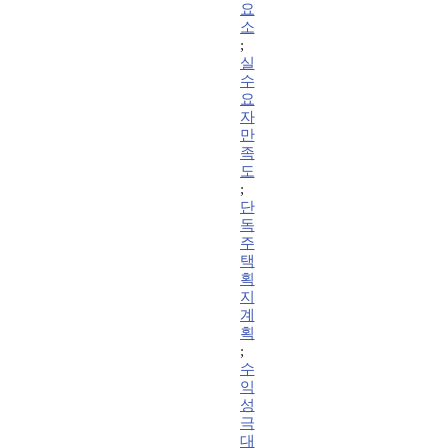
요
소
;
실
수
요
자
만
족
도
;
단
독
주
택
획
지
계
획
;
수
익
성
극
대