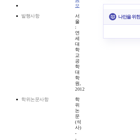
승
모
발행사항
서
나만을 위한
울
:
연
세
대
학
교
공
학
대
학
원,
2012
학위논문사항
학
위
논
문
(석
사)
-
-