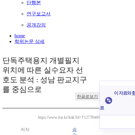
단행본
연구보고서
공개강의
home
학위논문 상세
단독주택용지 개별필지
위치에 따른 실수요자 선
호도 분석 : 성남 판교지구
를 중심으로
이 자료와 함
한글로보기
료
https://www.riss.kr/link?id=T12778449
저자
송