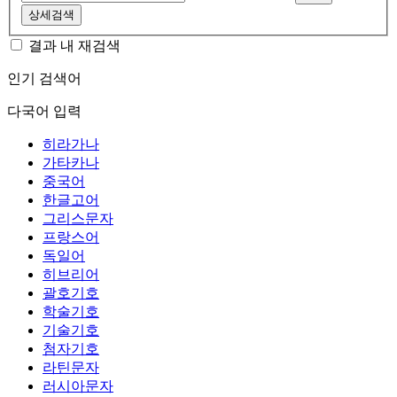
상세검색
결과 내 재검색
인기 검색어
다국어 입력
히라가나
가타카나
중국어
한글고어
그리스문자
프랑스어
독일어
히브리어
괄호기호
학술기호
기술기호
첨자기호
라틴문자
러시아문자