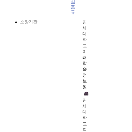
김
홍
규
소장기관
연
세
대
학
교
미
래
학
술
정
보
원
연
세
대
학
교
학