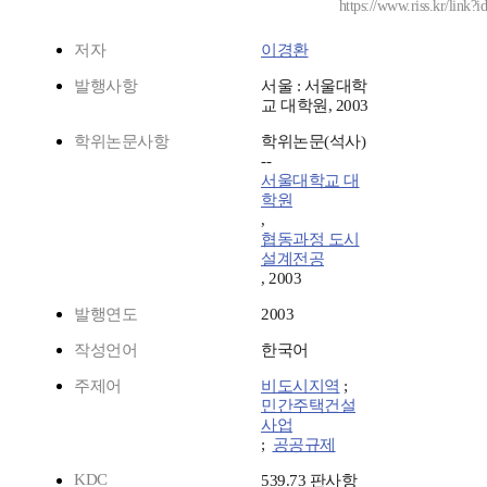
https://www.riss.kr/link
저자
이경환
발행사항
서울 : 서울대학
교 대학원, 2003
학위논문사항
학위논문(석사)
--
서울대학교 대
학원
,
협동과정 도시
설계전공
, 2003
발행연도
2003
작성언어
한국어
주제어
비도시지역
;
민간주택건설
사업
;
공공규제
KDC
539.73 판사항