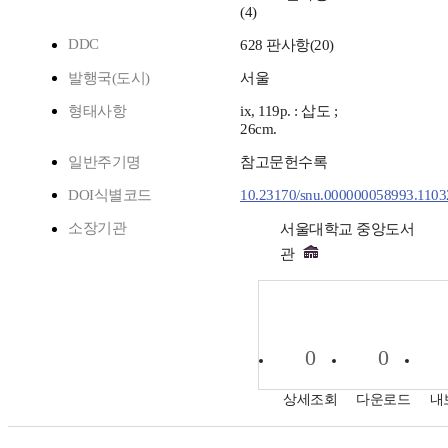
(4)
DDC
628 판사항(20)
발행국(도시)
서울
형태사항
ix, 119p. : 삽도 ;
26cm.
일반주기명
참고문헌수록
DOI식별코드
10.23170/snu.000000058993.1103
소장기관
서울대학교 중앙도서
관
0
0
상세조회
다운로드
내