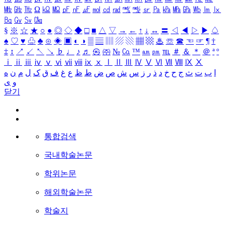
㎒
㎓
㎔
Ω
㏀
㏁
㎊
㎋
㎌
㏖
㏅
㎭
㎮
㎯
㏛
㎩
㎪
㎫
㎬
㏝
㏐
㏓
㏃
㏉
㏜
㏆
§
※
☆
★
○
●
◎
◇
◆
□
■
△
▽
→
←
↑
↓
↔
〓
◁
◀
▷
▶
♤
♠
♡
♥
♧
♣
⊙
◈
▣
◐
◑
▒
▤
▥
▨
▧
▦
▩
♨
☏
☎
☜
☞
¶
†
‡
↕
↗
↙
↖
↘
♭
♩
♪
♬
㉿
㈜
№
㏇
™
㏂
㏘
℡
＃
＆
＊
＠
ª
º
ⅰ
ⅱ
ⅲ
ⅳ
ⅴ
ⅵ
ⅶ
ⅷ
ⅸ
ⅹ
Ⅰ
Ⅱ
Ⅲ
Ⅳ
Ⅴ
Ⅵ
Ⅶ
Ⅷ
Ⅸ
Ⅹ
ا
ب
ت
ث
ج
ح
خ
د
ذ
ر
ز
س
ش
ص
ض
ط
ظ
ع
غ
ف
ق
ک
ل
م
ن
ه
و
ی
닫기
통합검색
국내학술논문
학위논문
해외학술논문
학술지