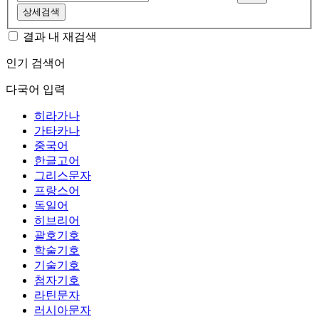
상세검색
결과 내 재검색
인기 검색어
다국어 입력
히라가나
가타카나
중국어
한글고어
그리스문자
프랑스어
독일어
히브리어
괄호기호
학술기호
기술기호
첨자기호
라틴문자
러시아문자