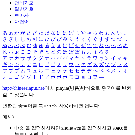
단위기호
일반기호
로마자
아랍어
あ
ぁ
か
が
さ
ざ
た
だ
な
は
ば
ぱ
ま
や
ゃ
ら
わ
ゎ
ん
い
ぃ
き
ぎ
し
じ
ち
ぢ
に
ひ
び
ぴ
み
り
う
ぅ
く
ぐ
す
ず
つ
づ
っ
ぬ
ふ
ぶ
ぷ
む
ゆ
ゅ
る
え
ぇ
け
げ
せ
ぜ
て
で
ね
へ
べ
ぺ
め
れ
お
ぉ
こ
ご
そ
ぞ
と
ど
の
ほ
ぼ
ぽ
も
よ
ょ
ろ
を
ア
ァ
カ
サ
ザ
タ
ダ
ナ
ハ
バ
パ
マ
ヤ
ャ
ラ
ワ
ヮ
ン
イ
ィ
キ
ギ
シ
ジ
チ
ヂ
ニ
ヒ
ビ
ピ
ミ
リ
ウ
ゥ
ク
グ
ス
ズ
ツ
ヅ
ッ
ヌ
フ
ブ
プ
ム
ユ
ュ
ル
エ
ェ
ケ
ゲ
セ
ゼ
テ
デ
ヘ
ベ
ペ
メ
レ
オ
ォ
コ
ゴ
ソ
ゾ
ト
ド
ノ
ホ
ボ
ポ
モ
ヨ
ョ
ロ
ヲ
―
http://chineseinput.net/
에서 pinyin(병음)방식으로 중국어를 변환
할 수 있습니다.
변환된 중국어를 복사하여 사용하시면 됩니다.
예시)
中文 을 입력하시려면
zhongwen
을 입력하시고 space를
누르시면됩니다.