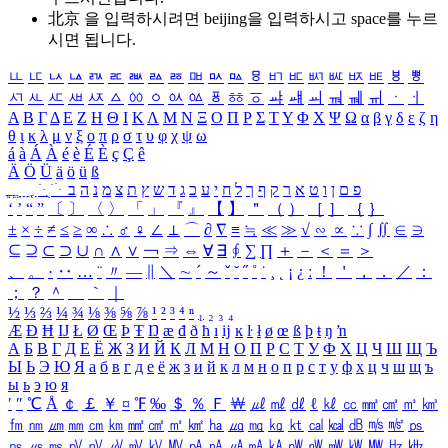
北京 을 입력하시려면
beijing
을 입력하시고 space를 누르
시면 됩니다.
ㅥ
ㅦ
ㅧ
ㅨ
ㅩ
ㅪ
ㅫ
ㅬ
ㅭ
ㅮ
ㅯ
ㅰ
ㅱ
ㅲ
ㅳ
ㅴ
ㅵ
ㅶ
ㅷ
ㅸ
ㅹ
ㅺ
ㅻ
ㅼ
ㅽ
ㅾ
ㅿ
ㆀ
ㆁ
ㆂ
ㆃ
ㆄ
ㆅ
ㆆ
ㆇ
ㆈ
ㆉ
ㆊ
ㆋ
ㆌ
ㆍ
ㆎ
Α
Β
Γ
Δ
Ε
Ζ
Η
Θ
Ι
Κ
Λ
Μ
Ν
Ξ
Ο
Π
Ρ
Σ
Τ
Υ
Φ
Χ
Ψ
Ω
α
β
γ
δ
ε
ζ
η
θ
ι
κ
λ
μ
ν
ξ
ο
π
ρ
σ
τ
υ
φ
χ
ψ
ω
á
à
Á
À
é
è
É
È
ç
Ç
ê
Ä
Ö
Ü
ä
ö
ü
ß
ְ
ֳ
ֲ
ֱ
ָ
ַ
ֵ
ֶ
ִ
ֹ
ּ
ֻ
ׂ
ׁ
ּ
ב
ה
נ
מ
צ
ת
ץ
ש
ד
ג
כ
ע
י
ח
ל
ך
ף
ק
ר
א
ט
ו
ן
ם
פ
‘
’
“
”
〔
〕
〈
〉
「
」
『
』
【
】
＂
（
）
［
］
｛
｝
±
×
÷
≠
≤
≥
∞
∴
♂
♀
∠
⊥
⌒
∂
∇
≡
≒
≪
≫
√
∽
∝
∵
∫
∬
∈
∋
⊆
⊇
⊂
⊃
∪
∩
∧
∨
￢
⇒
⇔
∀
∃
∮
∑
∏
＋
－
＜
＝
＞
、
。
·
‥
…
¨
〃
―
∥
＼
∼
´
～
ˇ
˘
˝
˚
˙
¸
˛
¡
¿
ː
！
＇
，
．
／
：
；
？
＾
＿
｀
｜
½
⅓
⅔
¼
¾
⅛
⅜
⅝
⅞
¹
²
³
⁴
ⁿ
₁
₂
₃
₄
Æ
Ð
Ħ
Ĳ
Ł
Ø
Œ
Þ
Ŧ
Ŋ
æ
đ
ð
ħ
ı
ĳ
ĸ
ŀ
ł
ø
œ
ß
þ
ŧ
ŋ
ŉ
А
Б
В
Г
Д
Е
Ё
Ж
З
И
Й
К
Л
М
Н
О
П
Р
С
Т
У
Ф
Х
Ц
Ч
Ш
Щ
Ъ
Ы
Ь
Э
Ю
Я
а
б
в
г
д
е
ё
ж
з
и
й
к
л
м
н
о
п
р
с
т
у
ф
х
ц
ч
ш
щ
ъ
ы
ь
э
ю
я
′
″
℃
Å
￠
￡
￥
¤
℉
‰
＄
％
Ｆ
￦
㎕
㎖
㎗
ℓ
㎘
㏄
㎣
㎤
㎥
㎦
㎙
㎚
㎛
㎜
㎝
㎞
㎟
㎠
㎡
㎢
㏊
㎍
㎎
㎏
㏏
㎈
㎉
㏈
㎧
㎨
㎰
㎱
㎲
㎳
㎴
㎵
㎶
㎷
㎸
㎹
㎀
㎁
㎂
㎃
㎄
㎺
㎻
㎽
㎾
㎿
㎐
㎑