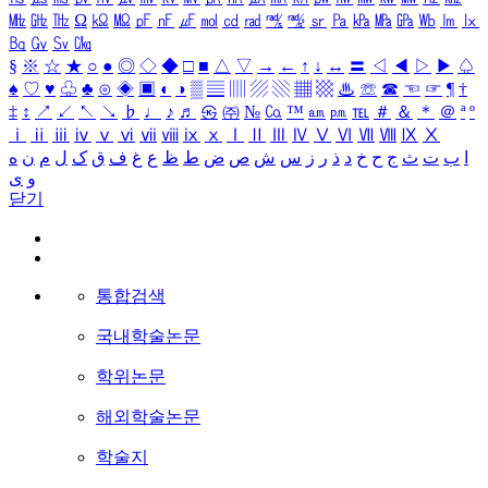
㎒
㎓
㎔
Ω
㏀
㏁
㎊
㎋
㎌
㏖
㏅
㎭
㎮
㎯
㏛
㎩
㎪
㎫
㎬
㏝
㏐
㏓
㏃
㏉
㏜
㏆
§
※
☆
★
○
●
◎
◇
◆
□
■
△
▽
→
←
↑
↓
↔
〓
◁
◀
▷
▶
♤
♠
♡
♥
♧
♣
⊙
◈
▣
◐
◑
▒
▤
▥
▨
▧
▦
▩
♨
☏
☎
☜
☞
¶
†
‡
↕
↗
↙
↖
↘
♭
♩
♪
♬
㉿
㈜
№
㏇
™
㏂
㏘
℡
＃
＆
＊
＠
ª
º
ⅰ
ⅱ
ⅲ
ⅳ
ⅴ
ⅵ
ⅶ
ⅷ
ⅸ
ⅹ
Ⅰ
Ⅱ
Ⅲ
Ⅳ
Ⅴ
Ⅵ
Ⅶ
Ⅷ
Ⅸ
Ⅹ
ا
ب
ت
ث
ج
ح
خ
د
ذ
ر
ز
س
ش
ص
ض
ط
ظ
ع
غ
ف
ق
ک
ل
م
ن
ه
و
ی
닫기
통합검색
국내학술논문
학위논문
해외학술논문
학술지