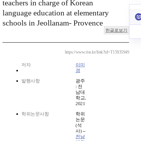
teachers in charge of Korean
language education at elementary
schools in Jeollanam- Provence
한글로보기
https://www.riss.kr/link?id=T15935949
저자
이미
경
발행사항
광주
: 전
남대
학교,
2021
학위논문사항
학위
논문
(석
사) --
전남