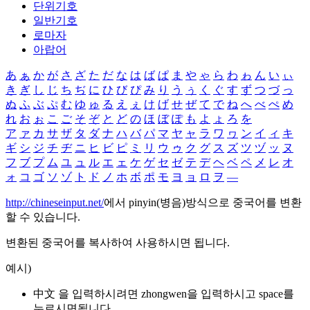
단위기호
일반기호
로마자
아랍어
あ
ぁ
か
が
さ
ざ
た
だ
な
は
ば
ぱ
ま
や
ゃ
ら
わ
ゎ
ん
い
ぃ
き
ぎ
し
じ
ち
ぢ
に
ひ
び
ぴ
み
り
う
ぅ
く
ぐ
す
ず
つ
づ
っ
ぬ
ふ
ぶ
ぷ
む
ゆ
ゅ
る
え
ぇ
け
げ
せ
ぜ
て
で
ね
へ
べ
ぺ
め
れ
お
ぉ
こ
ご
そ
ぞ
と
ど
の
ほ
ぼ
ぽ
も
よ
ょ
ろ
を
ア
ァ
カ
サ
ザ
タ
ダ
ナ
ハ
バ
パ
マ
ヤ
ャ
ラ
ワ
ヮ
ン
イ
ィ
キ
ギ
シ
ジ
チ
ヂ
ニ
ヒ
ビ
ピ
ミ
リ
ウ
ゥ
ク
グ
ス
ズ
ツ
ヅ
ッ
ヌ
フ
ブ
プ
ム
ユ
ュ
ル
エ
ェ
ケ
ゲ
セ
ゼ
テ
デ
ヘ
ベ
ペ
メ
レ
オ
ォ
コ
ゴ
ソ
ゾ
ト
ド
ノ
ホ
ボ
ポ
モ
ヨ
ョ
ロ
ヲ
―
http://chineseinput.net/
에서 pinyin(병음)방식으로 중국어를 변환
할 수 있습니다.
변환된 중국어를 복사하여 사용하시면 됩니다.
예시)
中文 을 입력하시려면
zhongwen
을 입력하시고 space를
누르시면됩니다.