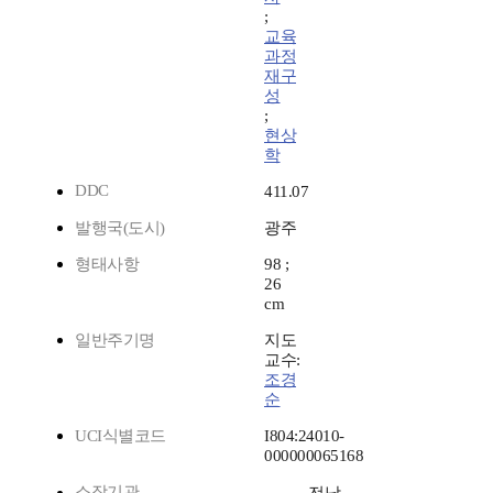
;
교육
과정
재구
성
;
현상
학
DDC
411.07
발행국(도시)
광주
형태사항
98 ;
26
cm
일반주기명
지도
교수:
조경
순
UCI식별코드
I804:24010-
000000065168
소장기관