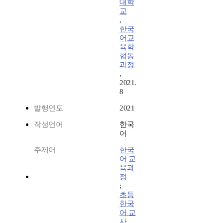
대학
교
,
한국
어교
육학
협동
과정
,
2021.
8
발행연도
2021
작성언어
한국
어
주제어
한국
어 교
육과
정
;
초등
한국
어 교
사