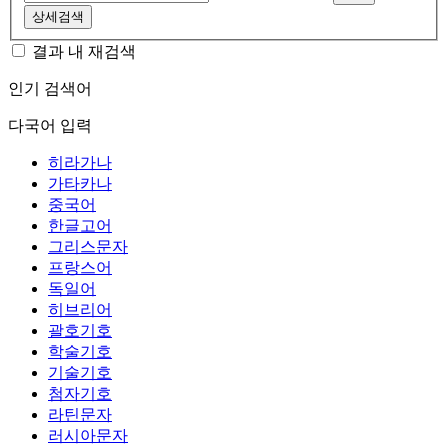
상세검색
결과 내 재검색
인기 검색어
다국어 입력
히라가나
가타카나
중국어
한글고어
그리스문자
프랑스어
독일어
히브리어
괄호기호
학술기호
기술기호
첨자기호
라틴문자
러시아문자