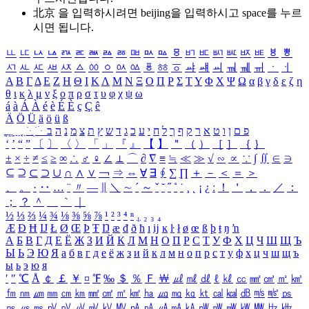
北京 을 입력하시려면
beijing
을 입력하시고 space를 누르
시면 됩니다.
ㅥ
ㅦ
ㅧ
ㅨ
ㅩ
ㅪ
ㅫ
ㅬ
ㅭ
ㅮ
ㅯ
ㅰ
ㅱ
ㅲ
ㅳ
ㅴ
ㅵ
ㅶ
ㅷ
ㅸ
ㅹ
ㅺ
ㅻ
ㅼ
ㅽ
ㅾ
ㅿ
ㆀ
ㆁ
ㆂ
ㆃ
ㆄ
ㆅ
ㆆ
ㆇ
ㆈ
ㆉ
ㆊ
ㆋ
ㆌ
ㆍ
ㆎ
Α
Β
Γ
Δ
Ε
Ζ
Η
Θ
Ι
Κ
Λ
Μ
Ν
Ξ
Ο
Π
Ρ
Σ
Τ
Υ
Φ
Χ
Ψ
Ω
α
β
γ
δ
ε
ζ
η
θ
ι
κ
λ
μ
ν
ξ
ο
π
ρ
σ
τ
υ
φ
χ
ψ
ω
á
à
Á
À
é
è
É
È
ç
Ç
ê
Ä
Ö
Ü
ä
ö
ü
ß
ְ
ֳ
ֲ
ֱ
ָ
ַ
ֵ
ֶ
ִ
ֹ
ּ
ֻ
ׂ
ׁ
ּ
ב
ה
נ
מ
צ
ת
ץ
ש
ד
ג
כ
ע
י
ח
ל
ך
ף
ק
ר
א
ט
ו
ן
ם
פ
‘
’
“
”
〔
〕
〈
〉
「
」
『
』
【
】
＂
（
）
［
］
｛
｝
±
×
÷
≠
≤
≥
∞
∴
♂
♀
∠
⊥
⌒
∂
∇
≡
≒
≪
≫
√
∽
∝
∵
∫
∬
∈
∋
⊆
⊇
⊂
⊃
∪
∩
∧
∨
￢
⇒
⇔
∀
∃
∮
∑
∏
＋
－
＜
＝
＞
、
。
·
‥
…
¨
〃
―
∥
＼
∼
´
～
ˇ
˘
˝
˚
˙
¸
˛
¡
¿
ː
！
＇
，
．
／
：
；
？
＾
＿
｀
｜
½
⅓
⅔
¼
¾
⅛
⅜
⅝
⅞
¹
²
³
⁴
ⁿ
₁
₂
₃
₄
Æ
Ð
Ħ
Ĳ
Ł
Ø
Œ
Þ
Ŧ
Ŋ
æ
đ
ð
ħ
ı
ĳ
ĸ
ŀ
ł
ø
œ
ß
þ
ŧ
ŋ
ŉ
А
Б
В
Г
Д
Е
Ё
Ж
З
И
Й
К
Л
М
Н
О
П
Р
С
Т
У
Ф
Х
Ц
Ч
Ш
Щ
Ъ
Ы
Ь
Э
Ю
Я
а
б
в
г
д
е
ё
ж
з
и
й
к
л
м
н
о
п
р
с
т
у
ф
х
ц
ч
ш
щ
ъ
ы
ь
э
ю
я
′
″
℃
Å
￠
￡
￥
¤
℉
‰
＄
％
Ｆ
￦
㎕
㎖
㎗
ℓ
㎘
㏄
㎣
㎤
㎥
㎦
㎙
㎚
㎛
㎜
㎝
㎞
㎟
㎠
㎡
㎢
㏊
㎍
㎎
㎏
㏏
㎈
㎉
㏈
㎧
㎨
㎰
㎱
㎲
㎳
㎴
㎵
㎶
㎷
㎸
㎹
㎀
㎁
㎂
㎃
㎄
㎺
㎻
㎽
㎾
㎿
㎐
㎑