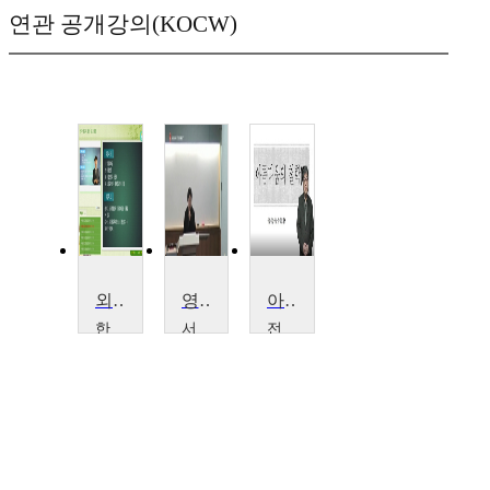
연관 공개강의(KOCW)
외국어로서의 한국어교육과정 및 교재론
영화를 통해 보는 박물관 현상학
아름다움의 철학
한
서
전
국
강
주
외
대
대
국
학
학
어
교
교
대
이
전
학
보
종
교
아
윤
홍