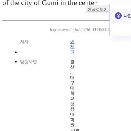
of the city of Gumi in the center
한글로보기
나만
https://www.riss.kr/link?id=T11450346
저자
이
재
권
발행사항
경
산
:
대
구
대
학
교
행
정
대
학
원,
2008