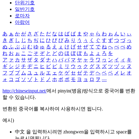
단위기호
일반기호
로마자
아랍어
あ
ぁ
か
が
さ
ざ
た
だ
な
は
ば
ぱ
ま
や
ゃ
ら
わ
ゎ
ん
い
ぃ
き
ぎ
し
じ
ち
ぢ
に
ひ
び
ぴ
み
り
う
ぅ
く
ぐ
す
ず
つ
づ
っ
ぬ
ふ
ぶ
ぷ
む
ゆ
ゅ
る
え
ぇ
け
げ
せ
ぜ
て
で
ね
へ
べ
ぺ
め
れ
お
ぉ
こ
ご
そ
ぞ
と
ど
の
ほ
ぼ
ぽ
も
よ
ょ
ろ
を
ア
ァ
カ
サ
ザ
タ
ダ
ナ
ハ
バ
パ
マ
ヤ
ャ
ラ
ワ
ヮ
ン
イ
ィ
キ
ギ
シ
ジ
チ
ヂ
ニ
ヒ
ビ
ピ
ミ
リ
ウ
ゥ
ク
グ
ス
ズ
ツ
ヅ
ッ
ヌ
フ
ブ
プ
ム
ユ
ュ
ル
エ
ェ
ケ
ゲ
セ
ゼ
テ
デ
ヘ
ベ
ペ
メ
レ
オ
ォ
コ
ゴ
ソ
ゾ
ト
ド
ノ
ホ
ボ
ポ
モ
ヨ
ョ
ロ
ヲ
―
http://chineseinput.net/
에서 pinyin(병음)방식으로 중국어를 변환
할 수 있습니다.
변환된 중국어를 복사하여 사용하시면 됩니다.
예시)
中文 을 입력하시려면
zhongwen
을 입력하시고 space를
누르시면됩니다.