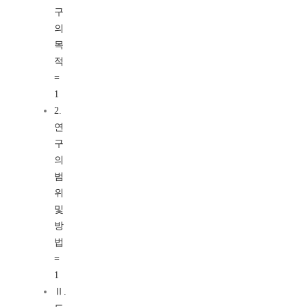
구
의
목
적
=
1
2.
연
구
의
범
위
및
방
법
=
1
Ⅱ.