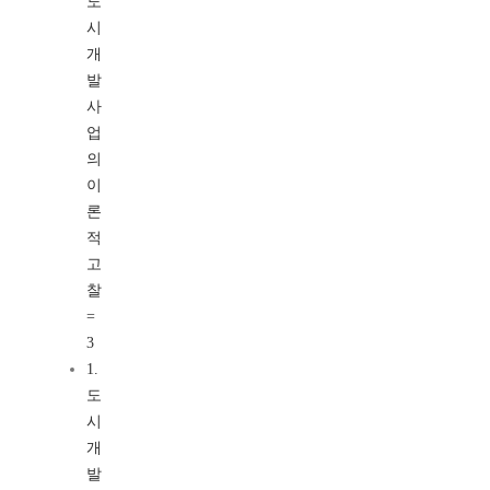
도
시
개
발
사
업
의
이
론
적
고
찰
=
3
1.
도
시
개
발