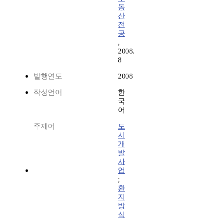
동
산
전
공
,
2008.
8
발행연도
2008
작성언어
한
국
어
주제어
도
시
개
발
사
업
;
환
지
방
식