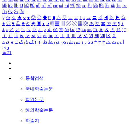
㎒
㎓
㎔
Ω
㏀
㏁
㎊
㎋
㎌
㏖
㏅
㎭
㎮
㎯
㏛
㎩
㎪
㎫
㎬
㏝
㏐
㏓
㏃
㏉
㏜
㏆
§
※
☆
★
○
●
◎
◇
◆
□
■
△
▽
→
←
↑
↓
↔
〓
◁
◀
▷
▶
♤
♠
♡
♥
♧
♣
⊙
◈
▣
◐
◑
▒
▤
▥
▨
▧
▦
▩
♨
☏
☎
☜
☞
¶
†
‡
↕
↗
↙
↖
↘
♭
♩
♪
♬
㉿
㈜
№
㏇
™
㏂
㏘
℡
＃
＆
＊
＠
ª
º
ⅰ
ⅱ
ⅲ
ⅳ
ⅴ
ⅵ
ⅶ
ⅷ
ⅸ
ⅹ
Ⅰ
Ⅱ
Ⅲ
Ⅳ
Ⅴ
Ⅵ
Ⅶ
Ⅷ
Ⅸ
Ⅹ
ا
ب
ت
ث
ج
ح
خ
د
ذ
ر
ز
س
ش
ص
ض
ط
ظ
ع
غ
ف
ق
ک
ل
م
ن
ه
و
ی
닫기
통합검색
국내학술논문
학위논문
해외학술논문
학술지