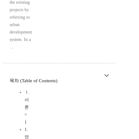
the existing
projects by
referring to
urban
development
system. In a
...
목차 (Table of Contents)
Ⅰ.
서
론
=
1
1.
연