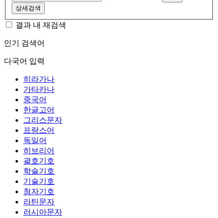
상세검색
결과 내 재검색
인기 검색어
다국어 입력
히라가나
가타카나
중국어
한글고어
그리스문자
프랑스어
독일어
히브리어
괄호기호
학술기호
기술기호
첨자기호
라틴문자
러시아문자