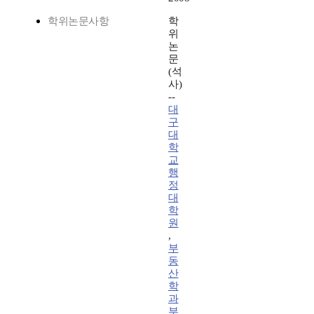
학위논문사항
학
위
논
문
(석
사)
--
대
구
대
학
교
행
정
대
학
원
,
부
동
산
학
과
부