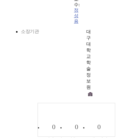
수:
정
성
용
소장기관
대
구
대
학
교
학
술
정
보
원
0
0
0