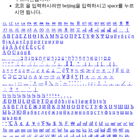
北京 을 입력하시려면
beijing
을 입력하시고 space를 누르
시면 됩니다.
ㅥ
ㅦ
ㅧ
ㅨ
ㅩ
ㅪ
ㅫ
ㅬ
ㅭ
ㅮ
ㅯ
ㅰ
ㅱ
ㅲ
ㅳ
ㅴ
ㅵ
ㅶ
ㅷ
ㅸ
ㅹ
ㅺ
ㅻ
ㅼ
ㅽ
ㅾ
ㅿ
ㆀ
ㆁ
ㆂ
ㆃ
ㆄ
ㆅ
ㆆ
ㆇ
ㆈ
ㆉ
ㆊ
ㆋ
ㆌ
ㆍ
ㆎ
Α
Β
Γ
Δ
Ε
Ζ
Η
Θ
Ι
Κ
Λ
Μ
Ν
Ξ
Ο
Π
Ρ
Σ
Τ
Υ
Φ
Χ
Ψ
Ω
α
β
γ
δ
ε
ζ
η
θ
ι
κ
λ
μ
ν
ξ
ο
π
ρ
σ
τ
υ
φ
χ
ψ
ω
á
à
Á
À
é
è
É
È
ç
Ç
ê
Ä
Ö
Ü
ä
ö
ü
ß
ְ
ֳ
ֲ
ֱ
ָ
ַ
ֵ
ֶ
ִ
ֹ
ּ
ֻ
ׂ
ׁ
ּ
ב
ה
נ
מ
צ
ת
ץ
ש
ד
ג
כ
ע
י
ח
ל
ך
ף
ק
ר
א
ט
ו
ן
ם
פ
‘
’
“
”
〔
〕
〈
〉
「
」
『
』
【
】
＂
（
）
［
］
｛
｝
±
×
÷
≠
≤
≥
∞
∴
♂
♀
∠
⊥
⌒
∂
∇
≡
≒
≪
≫
√
∽
∝
∵
∫
∬
∈
∋
⊆
⊇
⊂
⊃
∪
∩
∧
∨
￢
⇒
⇔
∀
∃
∮
∑
∏
＋
－
＜
＝
＞
、
。
·
‥
…
¨
〃
―
∥
＼
∼
´
～
ˇ
˘
˝
˚
˙
¸
˛
¡
¿
ː
！
＇
，
．
／
：
；
？
＾
＿
｀
｜
½
⅓
⅔
¼
¾
⅛
⅜
⅝
⅞
¹
²
³
⁴
ⁿ
₁
₂
₃
₄
Æ
Ð
Ħ
Ĳ
Ł
Ø
Œ
Þ
Ŧ
Ŋ
æ
đ
ð
ħ
ı
ĳ
ĸ
ŀ
ł
ø
œ
ß
þ
ŧ
ŋ
ŉ
А
Б
В
Г
Д
Е
Ё
Ж
З
И
Й
К
Л
М
Н
О
П
Р
С
Т
У
Ф
Х
Ц
Ч
Ш
Щ
Ъ
Ы
Ь
Э
Ю
Я
а
б
в
г
д
е
ё
ж
з
и
й
к
л
м
н
о
п
р
с
т
у
ф
х
ц
ч
ш
щ
ъ
ы
ь
э
ю
я
′
″
℃
Å
￠
￡
￥
¤
℉
‰
＄
％
Ｆ
￦
㎕
㎖
㎗
ℓ
㎘
㏄
㎣
㎤
㎥
㎦
㎙
㎚
㎛
㎜
㎝
㎞
㎟
㎠
㎡
㎢
㏊
㎍
㎎
㎏
㏏
㎈
㎉
㏈
㎧
㎨
㎰
㎱
㎲
㎳
㎴
㎵
㎶
㎷
㎸
㎹
㎀
㎁
㎂
㎃
㎄
㎺
㎻
㎽
㎾
㎿
㎐
㎑