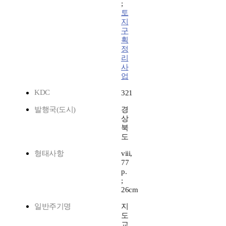
;
토
지
구
획
정
리
사
업
KDC
321
발행국(도시)
경
상
북
도
형태사항
viii,
77
p.
;
26cm
일반주기명
지
도
교