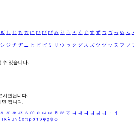
ぎ
し
じ
ち
ぢ
に
ひ
び
ぴ
み
り
う
ぅ
く
ぐ
す
ず
つ
づ
っ
ぬ
ふ
シ
ジ
チ
ヂ
ニ
ヒ
ビ
ピ
ミ
リ
ウ
ゥ
ク
グ
ス
ズ
ツ
ヅ
ッ
ヌ
フ
ブ
할 수 있습니다.
누르시면됩니다.
시면 됩니다.
ㅻ
ㅼ
ㅽ
ㅾ
ㅿ
ㆀ
ㆁ
ㆂ
ㆃ
ㆄ
ㆅ
ㆆ
ㆇ
ㆈ
ㆉ
ㆊ
ㆋ
ㆌ
ㆍ
ㆎ
θ
ι
κ
λ
μ
ν
ξ
ο
π
ρ
σ
τ
υ
φ
χ
ψ
ω