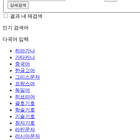
상세검색
결과 내 재검색
인기 검색어
다국어 입력
히라가나
가타카나
중국어
한글고어
그리스문자
프랑스어
독일어
히브리어
괄호기호
학술기호
기술기호
첨자기호
라틴문자
러시아문자