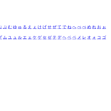
ぶ
ぷ
む
ゆ
ゅ
る
え
ぇ
け
げ
せ
ぜ
て
で
ね
へ
べ
ぺ
め
れ
お
ぉ
プ
ム
ユ
ュ
ル
エ
ェ
ケ
ゲ
セ
ゼ
テ
デ
ヘ
ベ
ペ
メ
レ
オ
ォ
コ
ゴ