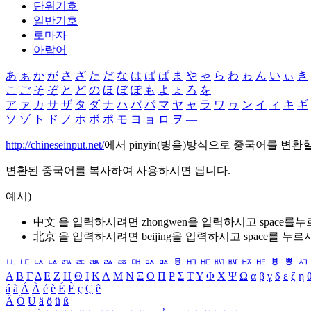
단위기호
일반기호
로마자
아랍어
あ
ぁ
か
が
さ
ざ
た
だ
な
は
ば
ぱ
ま
や
ゃ
ら
わ
ゎ
ん
い
ぃ
き
こ
ご
そ
ぞ
と
ど
の
ほ
ぼ
ぽ
も
よ
ょ
ろ
を
ア
ァ
カ
サ
ザ
タ
ダ
ナ
ハ
バ
パ
マ
ヤ
ャ
ラ
ワ
ヮ
ン
イ
ィ
キ
ギ
ソ
ゾ
ト
ド
ノ
ホ
ボ
ポ
モ
ヨ
ョ
ロ
ヲ
―
http://chineseinput.net/
에서 pinyin(병음)방식으로 중국어를 변환
변환된 중국어를 복사하여 사용하시면 됩니다.
예시)
中文 을 입력하시려면
zhongwen
을 입력하시고 space를
北京 을 입력하시려면
beijing
을 입력하시고 space를 누르
ㅥ
ㅦ
ㅧ
ㅨ
ㅩ
ㅪ
ㅫ
ㅬ
ㅭ
ㅮ
ㅯ
ㅰ
ㅱ
ㅲ
ㅳ
ㅴ
ㅵ
ㅶ
ㅷ
ㅸ
ㅹ
ㅺ
Α
Β
Γ
Δ
Ε
Ζ
Η
Θ
Ι
Κ
Λ
Μ
Ν
Ξ
Ο
Π
Ρ
Σ
Τ
Υ
Φ
Χ
Ψ
Ω
α
β
γ
δ
ε
ζ
η
á
à
Á
À
é
è
É
È
ç
Ç
ê
Ä
Ö
Ü
ä
ö
ü
ß