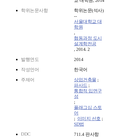
교 대학원, 2014
학위논문사항
학위논문(석사)
--
서울대학교 대
학원
,
협동과정 도시
설계학전공
, 2014. 2
발행연도
2014
작성언어
한국어
주제어
상업건축물
;
파사드
;
통합적 입면구
성
;
플래그십 스토
어
;
이미지 선호
;
SD법
DDC
711.4 판사항