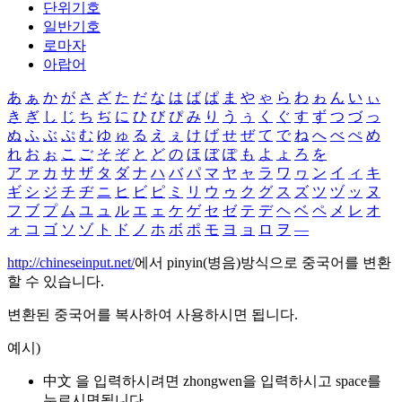
단위기호
일반기호
로마자
아랍어
あ
ぁ
か
が
さ
ざ
た
だ
な
は
ば
ぱ
ま
や
ゃ
ら
わ
ゎ
ん
い
ぃ
き
ぎ
し
じ
ち
ぢ
に
ひ
び
ぴ
み
り
う
ぅ
く
ぐ
す
ず
つ
づ
っ
ぬ
ふ
ぶ
ぷ
む
ゆ
ゅ
る
え
ぇ
け
げ
せ
ぜ
て
で
ね
へ
べ
ぺ
め
れ
お
ぉ
こ
ご
そ
ぞ
と
ど
の
ほ
ぼ
ぽ
も
よ
ょ
ろ
を
ア
ァ
カ
サ
ザ
タ
ダ
ナ
ハ
バ
パ
マ
ヤ
ャ
ラ
ワ
ヮ
ン
イ
ィ
キ
ギ
シ
ジ
チ
ヂ
ニ
ヒ
ビ
ピ
ミ
リ
ウ
ゥ
ク
グ
ス
ズ
ツ
ヅ
ッ
ヌ
フ
ブ
プ
ム
ユ
ュ
ル
エ
ェ
ケ
ゲ
セ
ゼ
テ
デ
ヘ
ベ
ペ
メ
レ
オ
ォ
コ
ゴ
ソ
ゾ
ト
ド
ノ
ホ
ボ
ポ
モ
ヨ
ョ
ロ
ヲ
―
http://chineseinput.net/
에서 pinyin(병음)방식으로 중국어를 변환
할 수 있습니다.
변환된 중국어를 복사하여 사용하시면 됩니다.
예시)
中文 을 입력하시려면
zhongwen
을 입력하시고 space를
누르시면됩니다.