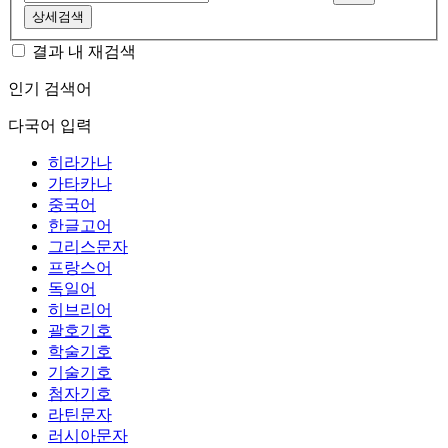
상세검색
결과 내 재검색
인기 검색어
다국어 입력
히라가나
가타카나
중국어
한글고어
그리스문자
프랑스어
독일어
히브리어
괄호기호
학술기호
기술기호
첨자기호
라틴문자
러시아문자