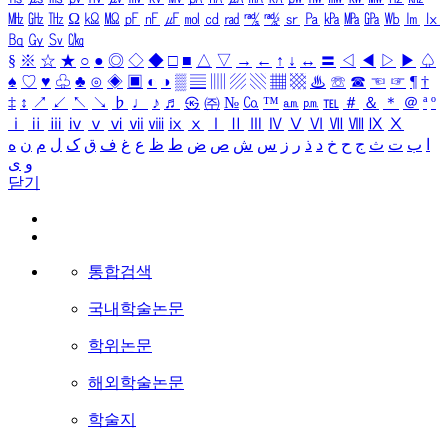
㎒
㎓
㎔
Ω
㏀
㏁
㎊
㎋
㎌
㏖
㏅
㎭
㎮
㎯
㏛
㎩
㎪
㎫
㎬
㏝
㏐
㏓
㏃
㏉
㏜
㏆
§
※
☆
★
○
●
◎
◇
◆
□
■
△
▽
→
←
↑
↓
↔
〓
◁
◀
▷
▶
♤
♠
♡
♥
♧
♣
⊙
◈
▣
◐
◑
▒
▤
▥
▨
▧
▦
▩
♨
☏
☎
☜
☞
¶
†
‡
↕
↗
↙
↖
↘
♭
♩
♪
♬
㉿
㈜
№
㏇
™
㏂
㏘
℡
＃
＆
＊
＠
ª
º
ⅰ
ⅱ
ⅲ
ⅳ
ⅴ
ⅵ
ⅶ
ⅷ
ⅸ
ⅹ
Ⅰ
Ⅱ
Ⅲ
Ⅳ
Ⅴ
Ⅵ
Ⅶ
Ⅷ
Ⅸ
Ⅹ
ا
ب
ت
ث
ج
ح
خ
د
ذ
ر
ز
س
ش
ص
ض
ط
ظ
ع
غ
ف
ق
ک
ل
م
ن
ه
و
ی
닫기
통합검색
국내학술논문
학위논문
해외학술논문
학술지