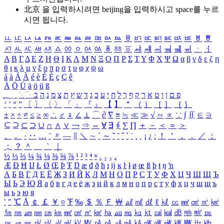
北京 을 입력하시려면
beijing
을 입력하시고 space를 누르
시면 됩니다.
ㅥ
ㅦ
ㅧ
ㅨ
ㅩ
ㅪ
ㅫ
ㅬ
ㅭ
ㅮ
ㅯ
ㅰ
ㅱ
ㅲ
ㅳ
ㅴ
ㅵ
ㅶ
ㅷ
ㅸ
ㅹ
ㅺ
ㅻ
ㅼ
ㅽ
ㅾ
ㅿ
ㆀ
ㆁ
ㆂ
ㆃ
ㆄ
ㆅ
ㆆ
ㆇ
ㆈ
ㆉ
ㆊ
ㆋ
ㆌ
ㆍ
ㆎ
Α
Β
Γ
Δ
Ε
Ζ
Η
Θ
Ι
Κ
Λ
Μ
Ν
Ξ
Ο
Π
Ρ
Σ
Τ
Υ
Φ
Χ
Ψ
Ω
α
β
γ
δ
ε
ζ
η
θ
ι
κ
λ
μ
ν
ξ
ο
π
ρ
σ
τ
υ
φ
χ
ψ
ω
á
à
Á
À
é
è
É
È
ç
Ç
ê
Ä
Ö
Ü
ä
ö
ü
ß
ְ
ֳ
ֲ
ֱ
ָ
ַ
ֵ
ֶ
ִ
ֹ
ּ
ֻ
ׂ
ׁ
ּ
ב
ה
נ
מ
צ
ת
ץ
ש
ד
ג
כ
ע
י
ח
ל
ך
ף
ק
ר
א
ט
ו
ן
ם
פ
‘
’
“
”
〔
〕
〈
〉
「
」
『
』
【
】
＂
（
）
［
］
｛
｝
±
×
÷
≠
≤
≥
∞
∴
♂
♀
∠
⊥
⌒
∂
∇
≡
≒
≪
≫
√
∽
∝
∵
∫
∬
∈
∋
⊆
⊇
⊂
⊃
∪
∩
∧
∨
￢
⇒
⇔
∀
∃
∮
∑
∏
＋
－
＜
＝
＞
、
。
·
‥
…
¨
〃
―
∥
＼
∼
´
～
ˇ
˘
˝
˚
˙
¸
˛
¡
¿
ː
！
＇
，
．
／
：
；
？
＾
＿
｀
｜
½
⅓
⅔
¼
¾
⅛
⅜
⅝
⅞
¹
²
³
⁴
ⁿ
₁
₂
₃
₄
Æ
Ð
Ħ
Ĳ
Ł
Ø
Œ
Þ
Ŧ
Ŋ
æ
đ
ð
ħ
ı
ĳ
ĸ
ŀ
ł
ø
œ
ß
þ
ŧ
ŋ
ŉ
А
Б
В
Г
Д
Е
Ё
Ж
З
И
Й
К
Л
М
Н
О
П
Р
С
Т
У
Ф
Х
Ц
Ч
Ш
Щ
Ъ
Ы
Ь
Э
Ю
Я
а
б
в
г
д
е
ё
ж
з
и
й
к
л
м
н
о
п
р
с
т
у
ф
х
ц
ч
ш
щ
ъ
ы
ь
э
ю
я
′
″
℃
Å
￠
￡
￥
¤
℉
‰
＄
％
Ｆ
￦
㎕
㎖
㎗
ℓ
㎘
㏄
㎣
㎤
㎥
㎦
㎙
㎚
㎛
㎜
㎝
㎞
㎟
㎠
㎡
㎢
㏊
㎍
㎎
㎏
㏏
㎈
㎉
㏈
㎧
㎨
㎰
㎱
㎲
㎳
㎴
㎵
㎶
㎷
㎸
㎹
㎀
㎁
㎂
㎃
㎄
㎺
㎻
㎽
㎾
㎿
㎐
㎑