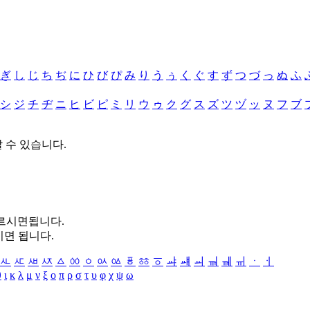
ぎ
し
じ
ち
ぢ
に
ひ
び
ぴ
み
り
う
ぅ
く
ぐ
す
ず
つ
づ
っ
ぬ
ふ
シ
ジ
チ
ヂ
ニ
ヒ
ビ
ピ
ミ
リ
ウ
ゥ
ク
グ
ス
ズ
ツ
ヅ
ッ
ヌ
フ
ブ
할 수 있습니다.
누르시면됩니다.
시면 됩니다.
ㅻ
ㅼ
ㅽ
ㅾ
ㅿ
ㆀ
ㆁ
ㆂ
ㆃ
ㆄ
ㆅ
ㆆ
ㆇ
ㆈ
ㆉ
ㆊ
ㆋ
ㆌ
ㆍ
ㆎ
θ
ι
κ
λ
μ
ν
ξ
ο
π
ρ
σ
τ
υ
φ
χ
ψ
ω