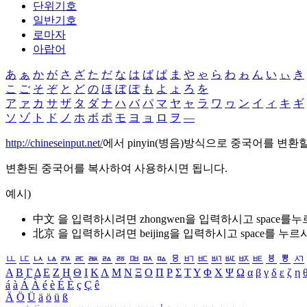
단위기호
일반기호
로마자
아랍어
あ
ぁ
か
が
さ
ざ
た
だ
な
は
ば
ぱ
ま
や
ゃ
ら
わ
ゎ
ん
い
ぃ
き
こ
ご
そ
ぞ
と
ど
の
ほ
ぼ
ぽ
も
よ
ょ
ろ
を
ア
ァ
カ
サ
ザ
タ
ダ
ナ
ハ
バ
パ
マ
ヤ
ャ
ラ
ワ
ヮ
ン
イ
ィ
キ
ギ
ソ
ゾ
ト
ド
ノ
ホ
ボ
ポ
モ
ヨ
ョ
ロ
ヲ
―
http://chineseinput.net/
에서 pinyin(병음)방식으로 중국어를 변환
변환된 중국어를 복사하여 사용하시면 됩니다.
예시)
中文 을 입력하시려면
zhongwen
을 입력하시고 space를
北京 을 입력하시려면
beijing
을 입력하시고 space를 누르
ㅥ
ㅦ
ㅧ
ㅨ
ㅩ
ㅪ
ㅫ
ㅬ
ㅭ
ㅮ
ㅯ
ㅰ
ㅱ
ㅲ
ㅳ
ㅴ
ㅵ
ㅶ
ㅷ
ㅸ
ㅹ
ㅺ
Α
Β
Γ
Δ
Ε
Ζ
Η
Θ
Ι
Κ
Λ
Μ
Ν
Ξ
Ο
Π
Ρ
Σ
Τ
Υ
Φ
Χ
Ψ
Ω
α
β
γ
δ
ε
ζ
η
á
à
Á
À
é
è
É
È
ç
Ç
ê
Ä
Ö
Ü
ä
ö
ü
ß