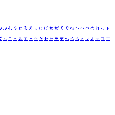
ぶ
ぷ
む
ゆ
ゅ
る
え
ぇ
け
げ
せ
ぜ
て
で
ね
へ
べ
ぺ
め
れ
お
ぉ
プ
ム
ユ
ュ
ル
エ
ェ
ケ
ゲ
セ
ゼ
テ
デ
ヘ
ベ
ペ
メ
レ
オ
ォ
コ
ゴ