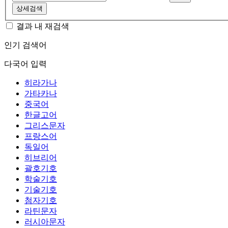
상세검색
결과 내 재검색
인기 검색어
다국어 입력
히라가나
가타카나
중국어
한글고어
그리스문자
프랑스어
독일어
히브리어
괄호기호
학술기호
기술기호
첨자기호
라틴문자
러시아문자