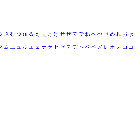
ぶ
ぷ
む
ゆ
ゅ
る
え
ぇ
け
げ
せ
ぜ
て
で
ね
へ
べ
ぺ
め
れ
お
ぉ
プ
ム
ユ
ュ
ル
エ
ェ
ケ
ゲ
セ
ゼ
テ
デ
ヘ
ベ
ペ
メ
レ
オ
ォ
コ
ゴ