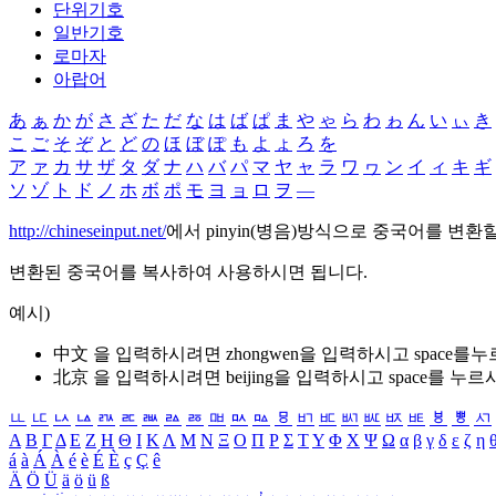
단위기호
일반기호
로마자
아랍어
あ
ぁ
か
が
さ
ざ
た
だ
な
は
ば
ぱ
ま
や
ゃ
ら
わ
ゎ
ん
い
ぃ
き
こ
ご
そ
ぞ
と
ど
の
ほ
ぼ
ぽ
も
よ
ょ
ろ
を
ア
ァ
カ
サ
ザ
タ
ダ
ナ
ハ
バ
パ
マ
ヤ
ャ
ラ
ワ
ヮ
ン
イ
ィ
キ
ギ
ソ
ゾ
ト
ド
ノ
ホ
ボ
ポ
モ
ヨ
ョ
ロ
ヲ
―
http://chineseinput.net/
에서 pinyin(병음)방식으로 중국어를 변환
변환된 중국어를 복사하여 사용하시면 됩니다.
예시)
中文 을 입력하시려면
zhongwen
을 입력하시고 space를
北京 을 입력하시려면
beijing
을 입력하시고 space를 누르
ㅥ
ㅦ
ㅧ
ㅨ
ㅩ
ㅪ
ㅫ
ㅬ
ㅭ
ㅮ
ㅯ
ㅰ
ㅱ
ㅲ
ㅳ
ㅴ
ㅵ
ㅶ
ㅷ
ㅸ
ㅹ
ㅺ
Α
Β
Γ
Δ
Ε
Ζ
Η
Θ
Ι
Κ
Λ
Μ
Ν
Ξ
Ο
Π
Ρ
Σ
Τ
Υ
Φ
Χ
Ψ
Ω
α
β
γ
δ
ε
ζ
η
á
à
Á
À
é
è
É
È
ç
Ç
ê
Ä
Ö
Ü
ä
ö
ü
ß