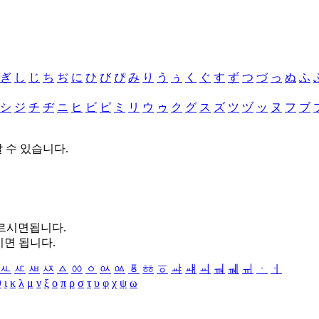
ぎ
し
じ
ち
ぢ
に
ひ
び
ぴ
み
り
う
ぅ
く
ぐ
す
ず
つ
づ
っ
ぬ
ふ
シ
ジ
チ
ヂ
ニ
ヒ
ビ
ピ
ミ
リ
ウ
ゥ
ク
グ
ス
ズ
ツ
ヅ
ッ
ヌ
フ
ブ
할 수 있습니다.
누르시면됩니다.
시면 됩니다.
ㅻ
ㅼ
ㅽ
ㅾ
ㅿ
ㆀ
ㆁ
ㆂ
ㆃ
ㆄ
ㆅ
ㆆ
ㆇ
ㆈ
ㆉ
ㆊ
ㆋ
ㆌ
ㆍ
ㆎ
θ
ι
κ
λ
μ
ν
ξ
ο
π
ρ
σ
τ
υ
φ
χ
ψ
ω