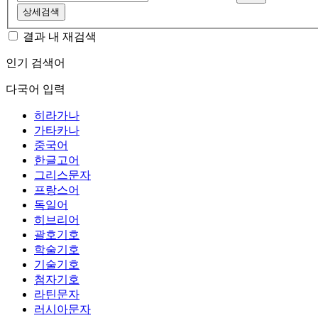
상세검색
결과 내 재검색
인기 검색어
다국어 입력
히라가나
가타카나
중국어
한글고어
그리스문자
프랑스어
독일어
히브리어
괄호기호
학술기호
기술기호
첨자기호
라틴문자
러시아문자