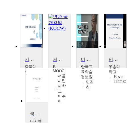
시민사회와 거버넌스
서울 거버넌스 2020
미래교육 정책 거버넌스는 어떻게 바뀌어야 하나
인공지능의 윤리, 거버넌스 및 사회적 영향
K-
충북대
한국교
우송대
MOOC
학교
육학술
학교
서울
Hasan
김학
정보원
시립
Tinmaz
실
민경
대학
찬
교
이주
헌
국제기구와 글로벌거버넌스
나사렛
대학교