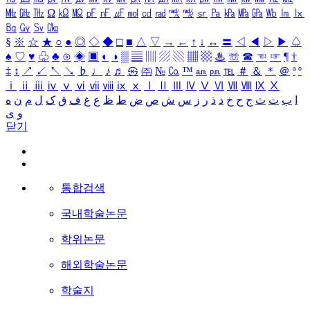
㎒
㎓
㎔
Ω
㏀
㏁
㎊
㎋
㎌
㏖
㏅
㎭
㎮
㎯
㏛
㎩
㎪
㎫
㎬
㏝
㏐
㏓
㏃
㏉
㏜
㏆
§
※
☆
★
○
●
◎
◇
◆
□
■
△
▽
→
←
↑
↓
↔
〓
◁
◀
▷
▶
♤
♠
♡
♥
♧
♣
⊙
◈
▣
◐
◑
▒
▤
▥
▨
▧
▦
▩
♨
☏
☎
☜
☞
¶
†
‡
↕
↗
↙
↖
↘
♭
♩
♪
♬
㉿
㈜
№
㏇
™
㏂
㏘
℡
＃
＆
＊
＠
ª
º
ⅰ
ⅱ
ⅲ
ⅳ
ⅴ
ⅵ
ⅶ
ⅷ
ⅸ
ⅹ
Ⅰ
Ⅱ
Ⅲ
Ⅳ
Ⅴ
Ⅵ
Ⅶ
Ⅷ
Ⅸ
Ⅹ
ا
ب
ت
ث
ج
ح
خ
د
ذ
ر
ز
س
ش
ص
ض
ط
ظ
ع
غ
ف
ق
ک
ل
م
ن
ه
و
ی
닫기
통합검색
국내학술논문
학위논문
해외학술논문
학술지