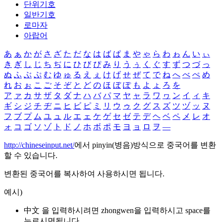
단위기호
일반기호
로마자
아랍어
あ
ぁ
か
が
さ
ざ
た
だ
な
は
ば
ぱ
ま
や
ゃ
ら
わ
ゎ
ん
い
ぃ
き
ぎ
し
じ
ち
ぢ
に
ひ
び
ぴ
み
り
う
ぅ
く
ぐ
す
ず
つ
づ
っ
ぬ
ふ
ぶ
ぷ
む
ゆ
ゅ
る
え
ぇ
け
げ
せ
ぜ
て
で
ね
へ
べ
ぺ
め
れ
お
ぉ
こ
ご
そ
ぞ
と
ど
の
ほ
ぼ
ぽ
も
よ
ょ
ろ
を
ア
ァ
カ
サ
ザ
タ
ダ
ナ
ハ
バ
パ
マ
ヤ
ャ
ラ
ワ
ヮ
ン
イ
ィ
キ
ギ
シ
ジ
チ
ヂ
ニ
ヒ
ビ
ピ
ミ
リ
ウ
ゥ
ク
グ
ス
ズ
ツ
ヅ
ッ
ヌ
フ
ブ
プ
ム
ユ
ュ
ル
エ
ェ
ケ
ゲ
セ
ゼ
テ
デ
ヘ
ベ
ペ
メ
レ
オ
ォ
コ
ゴ
ソ
ゾ
ト
ド
ノ
ホ
ボ
ポ
モ
ヨ
ョ
ロ
ヲ
―
http://chineseinput.net/
에서 pinyin(병음)방식으로 중국어를 변환
할 수 있습니다.
변환된 중국어를 복사하여 사용하시면 됩니다.
예시)
中文 을 입력하시려면
zhongwen
을 입력하시고 space를
누르시면됩니다.