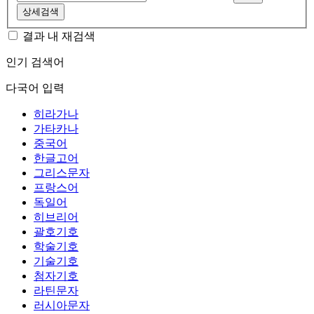
상세검색
결과 내 재검색
인기 검색어
다국어 입력
히라가나
가타카나
중국어
한글고어
그리스문자
프랑스어
독일어
히브리어
괄호기호
학술기호
기술기호
첨자기호
라틴문자
러시아문자