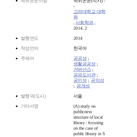
학위논문사항
학위논문(석사) -
-
고려대학교 대학
원
,
사회학과
,
2014. 2
발행연도
2014
작성언어
한국어
주제어
공공성
;
생활공공성
;
거버넌스
;
공공도서관
;
공민성
;
공익성
;
공개성
발행국(도시)
서울
기타서명
(A) study on
publicness
structure of local
library : focusing
on the case of
public library in S