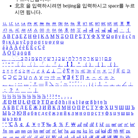
北京 을 입력하시려면
beijing
을 입력하시고 space를 누르
시면 됩니다.
ㅥ
ㅦ
ㅧ
ㅨ
ㅩ
ㅪ
ㅫ
ㅬ
ㅭ
ㅮ
ㅯ
ㅰ
ㅱ
ㅲ
ㅳ
ㅴ
ㅵ
ㅶ
ㅷ
ㅸ
ㅹ
ㅺ
ㅻ
ㅼ
ㅽ
ㅾ
ㅿ
ㆀ
ㆁ
ㆂ
ㆃ
ㆄ
ㆅ
ㆆ
ㆇ
ㆈ
ㆉ
ㆊ
ㆋ
ㆌ
ㆍ
ㆎ
Α
Β
Γ
Δ
Ε
Ζ
Η
Θ
Ι
Κ
Λ
Μ
Ν
Ξ
Ο
Π
Ρ
Σ
Τ
Υ
Φ
Χ
Ψ
Ω
α
β
γ
δ
ε
ζ
η
θ
ι
κ
λ
μ
ν
ξ
ο
π
ρ
σ
τ
υ
φ
χ
ψ
ω
á
à
Á
À
é
è
É
È
ç
Ç
ê
Ä
Ö
Ü
ä
ö
ü
ß
ְ
ֳ
ֲ
ֱ
ָ
ַ
ֵ
ֶ
ִ
ֹ
ּ
ֻ
ׂ
ׁ
ּ
ב
ה
נ
מ
צ
ת
ץ
ש
ד
ג
כ
ע
י
ח
ל
ך
ף
ק
ר
א
ט
ו
ן
ם
פ
‘
’
“
”
〔
〕
〈
〉
「
」
『
』
【
】
＂
（
）
［
］
｛
｝
±
×
÷
≠
≤
≥
∞
∴
♂
♀
∠
⊥
⌒
∂
∇
≡
≒
≪
≫
√
∽
∝
∵
∫
∬
∈
∋
⊆
⊇
⊂
⊃
∪
∩
∧
∨
￢
⇒
⇔
∀
∃
∮
∑
∏
＋
－
＜
＝
＞
、
。
·
‥
…
¨
〃
―
∥
＼
∼
´
～
ˇ
˘
˝
˚
˙
¸
˛
¡
¿
ː
！
＇
，
．
／
：
；
？
＾
＿
｀
｜
½
⅓
⅔
¼
¾
⅛
⅜
⅝
⅞
¹
²
³
⁴
ⁿ
₁
₂
₃
₄
Æ
Ð
Ħ
Ĳ
Ł
Ø
Œ
Þ
Ŧ
Ŋ
æ
đ
ð
ħ
ı
ĳ
ĸ
ŀ
ł
ø
œ
ß
þ
ŧ
ŋ
ŉ
А
Б
В
Г
Д
Е
Ё
Ж
З
И
Й
К
Л
М
Н
О
П
Р
С
Т
У
Ф
Х
Ц
Ч
Ш
Щ
Ъ
Ы
Ь
Э
Ю
Я
а
б
в
г
д
е
ё
ж
з
и
й
к
л
м
н
о
п
р
с
т
у
ф
х
ц
ч
ш
щ
ъ
ы
ь
э
ю
я
′
″
℃
Å
￠
￡
￥
¤
℉
‰
＄
％
Ｆ
￦
㎕
㎖
㎗
ℓ
㎘
㏄
㎣
㎤
㎥
㎦
㎙
㎚
㎛
㎜
㎝
㎞
㎟
㎠
㎡
㎢
㏊
㎍
㎎
㎏
㏏
㎈
㎉
㏈
㎧
㎨
㎰
㎱
㎲
㎳
㎴
㎵
㎶
㎷
㎸
㎹
㎀
㎁
㎂
㎃
㎄
㎺
㎻
㎽
㎾
㎿
㎐
㎑