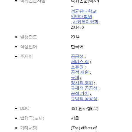
학위논문사항
학위논문(박사)
--
성균관대학교
일반대학원
,
사회복지학과
,
2014. 8
발행연도
2014
작성언어
한국어
주제어
공공성
;
서비스 질
;
소유권
;
공적 재원
;
규제
;
정치적 권위
;
규제적 공공성
;
공적 가치
;
규범적 공공성
DDC
361 판사항(22)
발행국(도시)
서울
기타서명
(The) effects of