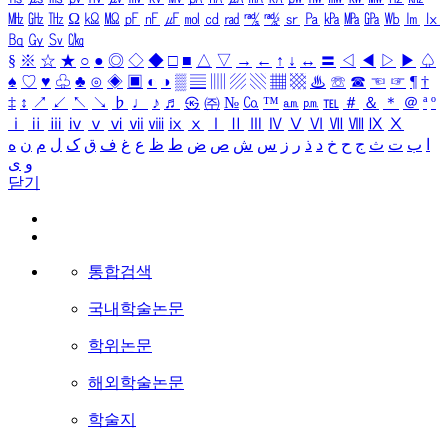
㎒
㎓
㎔
Ω
㏀
㏁
㎊
㎋
㎌
㏖
㏅
㎭
㎮
㎯
㏛
㎩
㎪
㎫
㎬
㏝
㏐
㏓
㏃
㏉
㏜
㏆
§
※
☆
★
○
●
◎
◇
◆
□
■
△
▽
→
←
↑
↓
↔
〓
◁
◀
▷
▶
♤
♠
♡
♥
♧
♣
⊙
◈
▣
◐
◑
▒
▤
▥
▨
▧
▦
▩
♨
☏
☎
☜
☞
¶
†
‡
↕
↗
↙
↖
↘
♭
♩
♪
♬
㉿
㈜
№
㏇
™
㏂
㏘
℡
＃
＆
＊
＠
ª
º
ⅰ
ⅱ
ⅲ
ⅳ
ⅴ
ⅵ
ⅶ
ⅷ
ⅸ
ⅹ
Ⅰ
Ⅱ
Ⅲ
Ⅳ
Ⅴ
Ⅵ
Ⅶ
Ⅷ
Ⅸ
Ⅹ
ا
ب
ت
ث
ج
ح
خ
د
ذ
ر
ز
س
ش
ص
ض
ط
ظ
ع
غ
ف
ق
ک
ل
م
ن
ه
و
ی
닫기
통합검색
국내학술논문
학위논문
해외학술논문
학술지