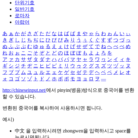
단위기호
일반기호
로마자
아랍어
あ
ぁ
か
が
さ
ざ
た
だ
な
は
ば
ぱ
ま
や
ゃ
ら
わ
ゎ
ん
い
ぃ
き
ぎ
し
じ
ち
ぢ
に
ひ
び
ぴ
み
り
う
ぅ
く
ぐ
す
ず
つ
づ
っ
ぬ
ふ
ぶ
ぷ
む
ゆ
ゅ
る
え
ぇ
け
げ
せ
ぜ
て
で
ね
へ
べ
ぺ
め
れ
お
ぉ
こ
ご
そ
ぞ
と
ど
の
ほ
ぼ
ぽ
も
よ
ょ
ろ
を
ア
ァ
カ
サ
ザ
タ
ダ
ナ
ハ
バ
パ
マ
ヤ
ャ
ラ
ワ
ヮ
ン
イ
ィ
キ
ギ
シ
ジ
チ
ヂ
ニ
ヒ
ビ
ピ
ミ
リ
ウ
ゥ
ク
グ
ス
ズ
ツ
ヅ
ッ
ヌ
フ
ブ
プ
ム
ユ
ュ
ル
エ
ェ
ケ
ゲ
セ
ゼ
テ
デ
ヘ
ベ
ペ
メ
レ
オ
ォ
コ
ゴ
ソ
ゾ
ト
ド
ノ
ホ
ボ
ポ
モ
ヨ
ョ
ロ
ヲ
―
http://chineseinput.net/
에서 pinyin(병음)방식으로 중국어를 변환
할 수 있습니다.
변환된 중국어를 복사하여 사용하시면 됩니다.
예시)
中文 을 입력하시려면
zhongwen
을 입력하시고 space를
누르시면됩니다.