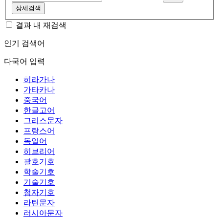
상세검색
결과 내 재검색
인기 검색어
다국어 입력
히라가나
가타카나
중국어
한글고어
그리스문자
프랑스어
독일어
히브리어
괄호기호
학술기호
기술기호
첨자기호
라틴문자
러시아문자