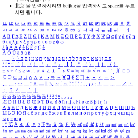
北京 을 입력하시려면
beijing
을 입력하시고 space를 누르
시면 됩니다.
ㅥ
ㅦ
ㅧ
ㅨ
ㅩ
ㅪ
ㅫ
ㅬ
ㅭ
ㅮ
ㅯ
ㅰ
ㅱ
ㅲ
ㅳ
ㅴ
ㅵ
ㅶ
ㅷ
ㅸ
ㅹ
ㅺ
ㅻ
ㅼ
ㅽ
ㅾ
ㅿ
ㆀ
ㆁ
ㆂ
ㆃ
ㆄ
ㆅ
ㆆ
ㆇ
ㆈ
ㆉ
ㆊ
ㆋ
ㆌ
ㆍ
ㆎ
Α
Β
Γ
Δ
Ε
Ζ
Η
Θ
Ι
Κ
Λ
Μ
Ν
Ξ
Ο
Π
Ρ
Σ
Τ
Υ
Φ
Χ
Ψ
Ω
α
β
γ
δ
ε
ζ
η
θ
ι
κ
λ
μ
ν
ξ
ο
π
ρ
σ
τ
υ
φ
χ
ψ
ω
á
à
Á
À
é
è
É
È
ç
Ç
ê
Ä
Ö
Ü
ä
ö
ü
ß
ְ
ֳ
ֲ
ֱ
ָ
ַ
ֵ
ֶ
ִ
ֹ
ּ
ֻ
ׂ
ׁ
ּ
ב
ה
נ
מ
צ
ת
ץ
ש
ד
ג
כ
ע
י
ח
ל
ך
ף
ק
ר
א
ט
ו
ן
ם
פ
‘
’
“
”
〔
〕
〈
〉
「
」
『
』
【
】
＂
（
）
［
］
｛
｝
±
×
÷
≠
≤
≥
∞
∴
♂
♀
∠
⊥
⌒
∂
∇
≡
≒
≪
≫
√
∽
∝
∵
∫
∬
∈
∋
⊆
⊇
⊂
⊃
∪
∩
∧
∨
￢
⇒
⇔
∀
∃
∮
∑
∏
＋
－
＜
＝
＞
、
。
·
‥
…
¨
〃
―
∥
＼
∼
´
～
ˇ
˘
˝
˚
˙
¸
˛
¡
¿
ː
！
＇
，
．
／
：
；
？
＾
＿
｀
｜
½
⅓
⅔
¼
¾
⅛
⅜
⅝
⅞
¹
²
³
⁴
ⁿ
₁
₂
₃
₄
Æ
Ð
Ħ
Ĳ
Ł
Ø
Œ
Þ
Ŧ
Ŋ
æ
đ
ð
ħ
ı
ĳ
ĸ
ŀ
ł
ø
œ
ß
þ
ŧ
ŋ
ŉ
А
Б
В
Г
Д
Е
Ё
Ж
З
И
Й
К
Л
М
Н
О
П
Р
С
Т
У
Ф
Х
Ц
Ч
Ш
Щ
Ъ
Ы
Ь
Э
Ю
Я
а
б
в
г
д
е
ё
ж
з
и
й
к
л
м
н
о
п
р
с
т
у
ф
х
ц
ч
ш
щ
ъ
ы
ь
э
ю
я
′
″
℃
Å
￠
￡
￥
¤
℉
‰
＄
％
Ｆ
￦
㎕
㎖
㎗
ℓ
㎘
㏄
㎣
㎤
㎥
㎦
㎙
㎚
㎛
㎜
㎝
㎞
㎟
㎠
㎡
㎢
㏊
㎍
㎎
㎏
㏏
㎈
㎉
㏈
㎧
㎨
㎰
㎱
㎲
㎳
㎴
㎵
㎶
㎷
㎸
㎹
㎀
㎁
㎂
㎃
㎄
㎺
㎻
㎽
㎾
㎿
㎐
㎑