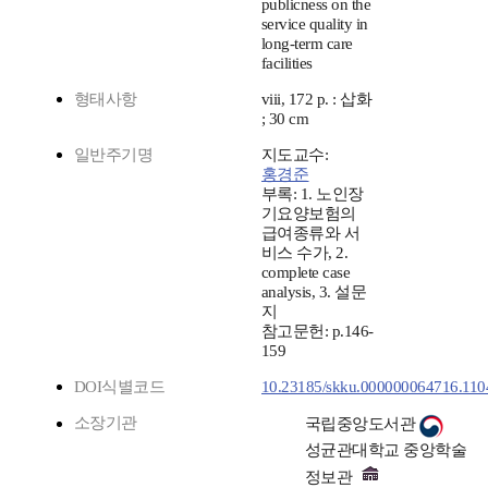
publicness on the
service quality in
long-term care
facilities
형태사항
viii, 172 p. : 삽화
; 30 cm
일반주기명
지도교수:
홍경준
부록: 1. 노인장
기요양보험의
급여종류와 서
비스 수가, 2.
complete case
analysis, 3. 설문
지
참고문헌: p.146-
159
DOI식별코드
10.23185/skku.000000064716.110
소장기관
국립중앙도서관
성균관대학교 중앙학술
정보관