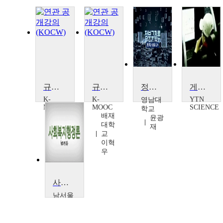
규제로 세상읽기
규제로 세상읽기
정부규제론
게임중독법 논란 규제 vs 진흥
K-
K-
YTN
영남대
MOOC
MOOC
SCIENCE
학교
배재
배재
윤광
대학
대학
재
교
교
이혁
이혁
우
우
사회복지행정론
남서울
대학교
최소
연