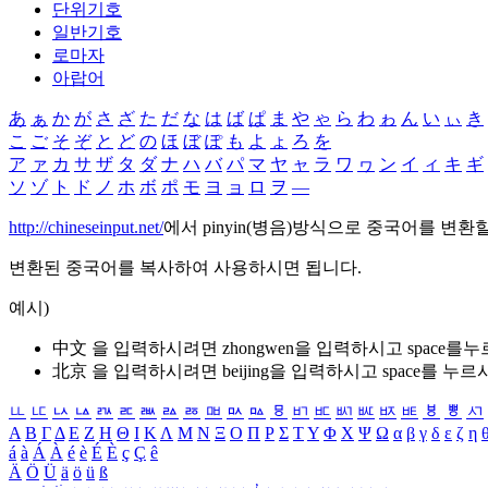
단위기호
일반기호
로마자
아랍어
あ
ぁ
か
が
さ
ざ
た
だ
な
は
ば
ぱ
ま
や
ゃ
ら
わ
ゎ
ん
い
ぃ
き
こ
ご
そ
ぞ
と
ど
の
ほ
ぼ
ぽ
も
よ
ょ
ろ
を
ア
ァ
カ
サ
ザ
タ
ダ
ナ
ハ
バ
パ
マ
ヤ
ャ
ラ
ワ
ヮ
ン
イ
ィ
キ
ギ
ソ
ゾ
ト
ド
ノ
ホ
ボ
ポ
モ
ヨ
ョ
ロ
ヲ
―
http://chineseinput.net/
에서 pinyin(병음)방식으로 중국어를 변환
변환된 중국어를 복사하여 사용하시면 됩니다.
예시)
中文 을 입력하시려면
zhongwen
을 입력하시고 space를
北京 을 입력하시려면
beijing
을 입력하시고 space를 누르
ㅥ
ㅦ
ㅧ
ㅨ
ㅩ
ㅪ
ㅫ
ㅬ
ㅭ
ㅮ
ㅯ
ㅰ
ㅱ
ㅲ
ㅳ
ㅴ
ㅵ
ㅶ
ㅷ
ㅸ
ㅹ
ㅺ
Α
Β
Γ
Δ
Ε
Ζ
Η
Θ
Ι
Κ
Λ
Μ
Ν
Ξ
Ο
Π
Ρ
Σ
Τ
Υ
Φ
Χ
Ψ
Ω
α
β
γ
δ
ε
ζ
η
á
à
Á
À
é
è
É
È
ç
Ç
ê
Ä
Ö
Ü
ä
ö
ü
ß