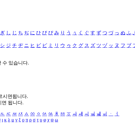
ぎ
し
じ
ち
ぢ
に
ひ
び
ぴ
み
り
う
ぅ
く
ぐ
す
ず
つ
づ
っ
ぬ
ふ
シ
ジ
チ
ヂ
ニ
ヒ
ビ
ピ
ミ
リ
ウ
ゥ
ク
グ
ス
ズ
ツ
ヅ
ッ
ヌ
フ
ブ
할 수 있습니다.
누르시면됩니다.
시면 됩니다.
ㅻ
ㅼ
ㅽ
ㅾ
ㅿ
ㆀ
ㆁ
ㆂ
ㆃ
ㆄ
ㆅ
ㆆ
ㆇ
ㆈ
ㆉ
ㆊ
ㆋ
ㆌ
ㆍ
ㆎ
θ
ι
κ
λ
μ
ν
ξ
ο
π
ρ
σ
τ
υ
φ
χ
ψ
ω