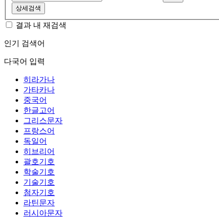
상세검색
결과 내 재검색
인기 검색어
다국어 입력
히라가나
가타카나
중국어
한글고어
그리스문자
프랑스어
독일어
히브리어
괄호기호
학술기호
기술기호
첨자기호
라틴문자
러시아문자