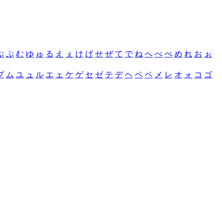
ぶ
ぷ
む
ゆ
ゅ
る
え
ぇ
け
げ
せ
ぜ
て
で
ね
へ
べ
ぺ
め
れ
お
ぉ
プ
ム
ユ
ュ
ル
エ
ェ
ケ
ゲ
セ
ゼ
テ
デ
ヘ
ベ
ペ
メ
レ
オ
ォ
コ
ゴ