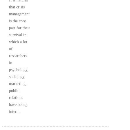
It is natural
that crisis
management
is the core
part for their
survival in
which a lot
of
researchers
in
psychology,
sociology,
marketing,
public
relations
have being
inter...