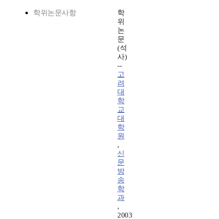
학위논문사항
학
위
논
문
(석
사)
--
고
려
대
학
교
대
학
원
,
신
문
방
송
학
과
,
2003