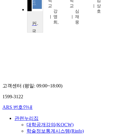
신
학
학
김
현
교
교
상
신
강
심
호
명
재
희,
웅
커뮤니케이션학 입문
국
민
대
학
교
홍
주
현
고객센터 (평일: 09:00~18:00)
1599-3122
ARS 번호안내
관련누리집
대학공개강의(KOCW)
학술정보통계시스템(Rinfo)