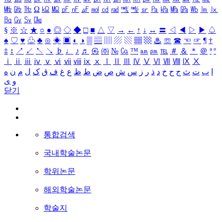
㎒
㎓
㎔
Ω
㏀
㏁
㎊
㎋
㎌
㏖
㏅
㎭
㎮
㎯
㏛
㎩
㎪
㎫
㎬
㏝
㏐
㏓
㏃
㏉
㏜
㏆
§
※
☆
★
○
●
◎
◇
◆
□
■
△
▽
→
←
↑
↓
↔
〓
◁
◀
▷
▶
♤
♠
♡
♥
♧
♣
⊙
◈
▣
◐
◑
▒
▤
▥
▨
▧
▦
▩
♨
☏
☎
☜
☞
¶
†
‡
↕
↗
↙
↖
↘
♭
♩
♪
♬
㉿
㈜
№
㏇
™
㏂
㏘
℡
＃
＆
＊
＠
ª
º
ⅰ
ⅱ
ⅲ
ⅳ
ⅴ
ⅵ
ⅶ
ⅷ
ⅸ
ⅹ
Ⅰ
Ⅱ
Ⅲ
Ⅳ
Ⅴ
Ⅵ
Ⅶ
Ⅷ
Ⅸ
Ⅹ
ا
ب
ت
ث
ج
ح
خ
د
ذ
ر
ز
س
ش
ص
ض
ط
ظ
ع
غ
ف
ق
ک
ل
م
ن
ه
و
ی
닫기
통합검색
국내학술논문
학위논문
해외학술논문
학술지