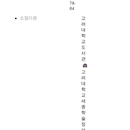
78-
84
소장기관
고
려
대
학
교
도
서
관
고
려
대
학
교
세
종
학
술
정