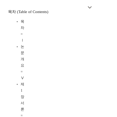
목차 (Table of Contents)
목
차
=
Ⅰ
논
문
개
요
=
Ⅴ
제
1
장
서
론
=