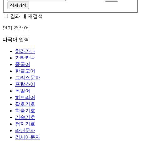
상세검색
결과 내 재검색
인기 검색어
다국어 입력
히라가나
가타카나
중국어
한글고어
그리스문자
프랑스어
독일어
히브리어
괄호기호
학술기호
기술기호
첨자기호
라틴문자
러시아문자