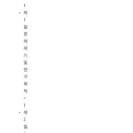
1
제
1
절
문
제
제
기
및
연
구
목
적
=
1
제
2
절