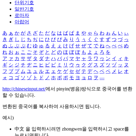
단위기호
일반기호
로마자
아랍어
あ
ぁ
か
が
さ
ざ
た
だ
な
は
ば
ぱ
ま
や
ゃ
ら
わ
ゎ
ん
い
ぃ
き
ぎ
し
じ
ち
ぢ
に
ひ
び
ぴ
み
り
う
ぅ
く
ぐ
す
ず
つ
づ
っ
ぬ
ふ
ぶ
ぷ
む
ゆ
ゅ
る
え
ぇ
け
げ
せ
ぜ
て
で
ね
へ
べ
ぺ
め
れ
お
ぉ
こ
ご
そ
ぞ
と
ど
の
ほ
ぼ
ぽ
も
よ
ょ
ろ
を
ア
ァ
カ
サ
ザ
タ
ダ
ナ
ハ
バ
パ
マ
ヤ
ャ
ラ
ワ
ヮ
ン
イ
ィ
キ
ギ
シ
ジ
チ
ヂ
ニ
ヒ
ビ
ピ
ミ
リ
ウ
ゥ
ク
グ
ス
ズ
ツ
ヅ
ッ
ヌ
フ
ブ
プ
ム
ユ
ュ
ル
エ
ェ
ケ
ゲ
セ
ゼ
テ
デ
ヘ
ベ
ペ
メ
レ
オ
ォ
コ
ゴ
ソ
ゾ
ト
ド
ノ
ホ
ボ
ポ
モ
ヨ
ョ
ロ
ヲ
―
http://chineseinput.net/
에서 pinyin(병음)방식으로 중국어를 변환
할 수 있습니다.
변환된 중국어를 복사하여 사용하시면 됩니다.
예시)
中文 을 입력하시려면
zhongwen
을 입력하시고 space를
누르시면됩니다.