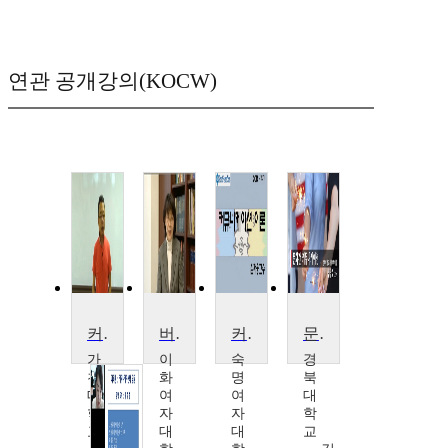
연관 공개강의(KOCW)
커뮤니케이션 이론
버추얼 커뮤니케이션
커뮤니케이션이론
문화간 커뮤니케이션
가
이
숙
경
천
화
명
북
대
여
여
대
학
자
자
학
교
대
대
교