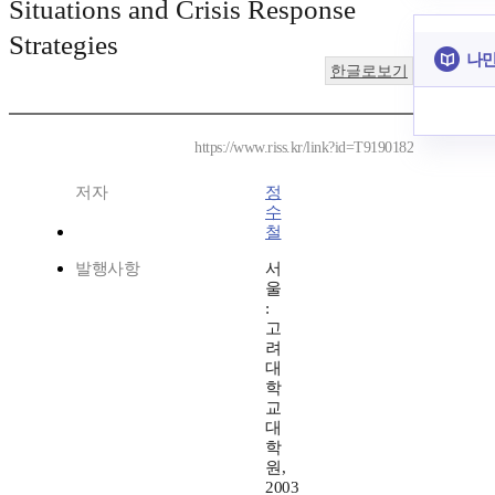
Situations and Crisis Response
Strategies
나만
한글로보기
https://www.riss.kr/link?id=T9190182
저자
정
수
철
발행사항
서
울
:
고
려
대
학
교
대
학
원,
2003