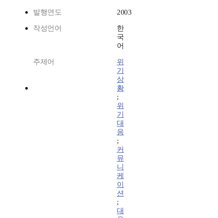
발행연도
2003
작성언어
한
국
어
주제어
위
기
상
황
;
위
기
대
응
;
커
뮤
니
케
이
션
;
대