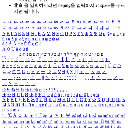
北京 을 입력하시려면
beijing
을 입력하시고 space를 누르
시면 됩니다.
ㅥ
ㅦ
ㅧ
ㅨ
ㅩ
ㅪ
ㅫ
ㅬ
ㅭ
ㅮ
ㅯ
ㅰ
ㅱ
ㅲ
ㅳ
ㅴ
ㅵ
ㅶ
ㅷ
ㅸ
ㅹ
ㅺ
ㅻ
ㅼ
ㅽ
ㅾ
ㅿ
ㆀ
ㆁ
ㆂ
ㆃ
ㆄ
ㆅ
ㆆ
ㆇ
ㆈ
ㆉ
ㆊ
ㆋ
ㆌ
ㆍ
ㆎ
Α
Β
Γ
Δ
Ε
Ζ
Η
Θ
Ι
Κ
Λ
Μ
Ν
Ξ
Ο
Π
Ρ
Σ
Τ
Υ
Φ
Χ
Ψ
Ω
α
β
γ
δ
ε
ζ
η
θ
ι
κ
λ
μ
ν
ξ
ο
π
ρ
σ
τ
υ
φ
χ
ψ
ω
á
à
Á
À
é
è
É
È
ç
Ç
ê
Ä
Ö
Ü
ä
ö
ü
ß
ְ
ֳ
ֲ
ֱ
ָ
ַ
ֵ
ֶ
ִ
ֹ
ּ
ֻ
ׂ
ׁ
ּ
ב
ה
נ
מ
צ
ת
ץ
ש
ד
ג
כ
ע
י
ח
ל
ך
ף
ק
ר
א
ט
ו
ן
ם
פ
‘
’
“
”
〔
〕
〈
〉
「
」
『
』
【
】
＂
（
）
［
］
｛
｝
±
×
÷
≠
≤
≥
∞
∴
♂
♀
∠
⊥
⌒
∂
∇
≡
≒
≪
≫
√
∽
∝
∵
∫
∬
∈
∋
⊆
⊇
⊂
⊃
∪
∩
∧
∨
￢
⇒
⇔
∀
∃
∮
∑
∏
＋
－
＜
＝
＞
、
。
·
‥
…
¨
〃
―
∥
＼
∼
´
～
ˇ
˘
˝
˚
˙
¸
˛
¡
¿
ː
！
＇
，
．
／
：
；
？
＾
＿
｀
｜
½
⅓
⅔
¼
¾
⅛
⅜
⅝
⅞
¹
²
³
⁴
ⁿ
₁
₂
₃
₄
Æ
Ð
Ħ
Ĳ
Ł
Ø
Œ
Þ
Ŧ
Ŋ
æ
đ
ð
ħ
ı
ĳ
ĸ
ŀ
ł
ø
œ
ß
þ
ŧ
ŋ
ŉ
А
Б
В
Г
Д
Е
Ё
Ж
З
И
Й
К
Л
М
Н
О
П
Р
С
Т
У
Ф
Х
Ц
Ч
Ш
Щ
Ъ
Ы
Ь
Э
Ю
Я
а
б
в
г
д
е
ё
ж
з
и
й
к
л
м
н
о
п
р
с
т
у
ф
х
ц
ч
ш
щ
ъ
ы
ь
э
ю
я
′
″
℃
Å
￠
￡
￥
¤
℉
‰
＄
％
Ｆ
￦
㎕
㎖
㎗
ℓ
㎘
㏄
㎣
㎤
㎥
㎦
㎙
㎚
㎛
㎜
㎝
㎞
㎟
㎠
㎡
㎢
㏊
㎍
㎎
㎏
㏏
㎈
㎉
㏈
㎧
㎨
㎰
㎱
㎲
㎳
㎴
㎵
㎶
㎷
㎸
㎹
㎀
㎁
㎂
㎃
㎄
㎺
㎻
㎽
㎾
㎿
㎐
㎑