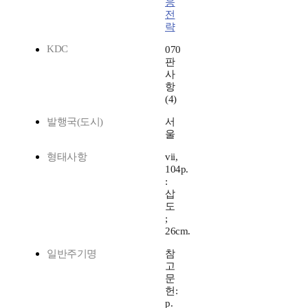
응
전
략
KDC
070
판
사
항
(4)
발행국(도시)
서
울
형태사항
vii,
104p.
:
삽
도
;
26cm.
일반주기명
참
고
문
헌:
p.