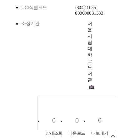
UCI식별코드
I804:11035-
000000031383
소장기관
서
울
시
립
대
학
교
도
서
관
0
0
0
상세조회
다운로드
내보내기