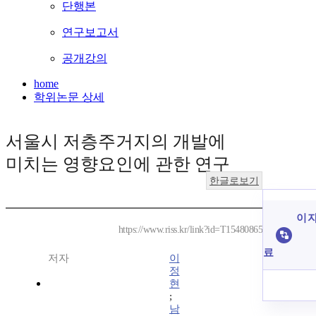
단행본
연구보고서
공개강의
home
학위논문 상세
서울시 저층주거지의 개발에
미치는 영향요인에 관한 연구
한글로보기
이 자
https://www.riss.kr/link?id=T15480865
료
저자
이
정
현
;
남