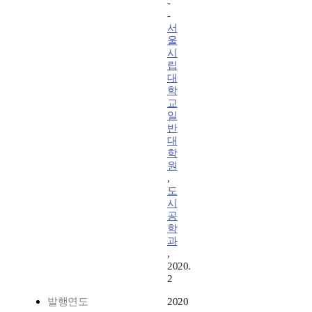
-
-
서
울
시
립
대
학
교
일
반
대
학
원
,
도
시
공
학
과
,
2020.
2
발행연도
2020