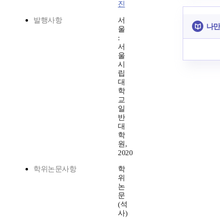
진
발행사항
서
나만
울
:
서
울
시
립
대
학
교
일
반
대
학
원,
2020
학위논문사항
학
위
논
문
(석
사)