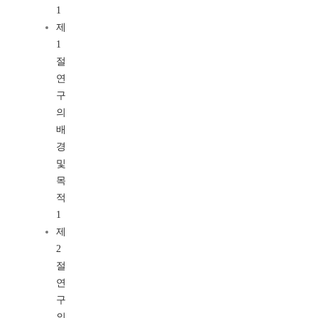
1
제
1
절
연
구
의
배
경
및
목
적
1
제
2
절
연
구
의