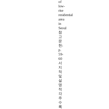
of
low-
rise
residential
area
in
Seoul
참
고
문
헌:
p.
59-
60
서
지
적
및
설
명
적
각
주
수
록