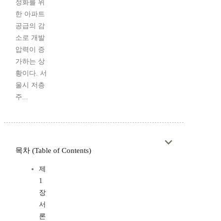
정화를 위
한 아파트
공급의 감
소로 개발
압력이 증
가하는 상
황이다. 서
울시 저층
주...
목차 (Table of Contents)
제
1
장
서
론