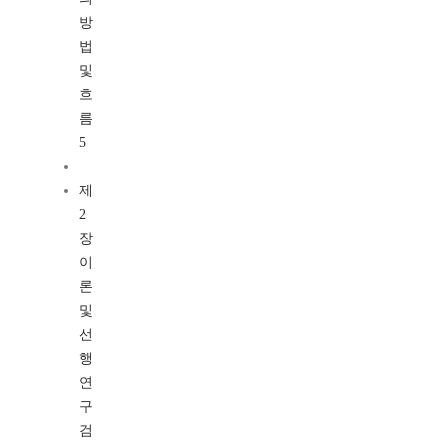
방
법
및
흐
름
5
제
2
장
이
론
및
선
행
연
구
검