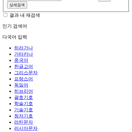
상세검색
결과 내 재검색
인기 검색어
다국어 입력
히라가나
가타카나
중국어
한글고어
그리스문자
프랑스어
독일어
히브리어
괄호기호
학술기호
기술기호
첨자기호
라틴문자
러시아문자