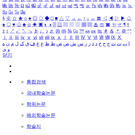
㎒
㎓
㎔
Ω
㏀
㏁
㎊
㎋
㎌
㏖
㏅
㎭
㎮
㎯
㏛
㎩
㎪
㎫
㎬
㏝
㏐
㏓
㏃
㏉
㏜
㏆
§
※
☆
★
○
●
◎
◇
◆
□
■
△
▽
→
←
↑
↓
↔
〓
◁
◀
▷
▶
♤
♠
♡
♥
♧
♣
⊙
◈
▣
◐
◑
▒
▤
▥
▨
▧
▦
▩
♨
☏
☎
☜
☞
¶
†
‡
↕
↗
↙
↖
↘
♭
♩
♪
♬
㉿
㈜
№
㏇
™
㏂
㏘
℡
＃
＆
＊
＠
ª
º
ⅰ
ⅱ
ⅲ
ⅳ
ⅴ
ⅵ
ⅶ
ⅷ
ⅸ
ⅹ
Ⅰ
Ⅱ
Ⅲ
Ⅳ
Ⅴ
Ⅵ
Ⅶ
Ⅷ
Ⅸ
Ⅹ
ا
ب
ت
ث
ج
ح
خ
د
ذ
ر
ز
س
ش
ص
ض
ط
ظ
ع
غ
ف
ق
ک
ل
م
ن
ه
و
ی
닫기
통합검색
국내학술논문
학위논문
해외학술논문
학술지