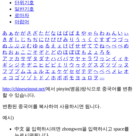
단위기호
일반기호
로마자
아랍어
あ
ぁ
か
が
さ
ざ
た
だ
な
は
ば
ぱ
ま
や
ゃ
ら
わ
ゎ
ん
い
ぃ
き
ぎ
し
じ
ち
ぢ
に
ひ
び
ぴ
み
り
う
ぅ
く
ぐ
す
ず
つ
づ
っ
ぬ
ふ
ぶ
ぷ
む
ゆ
ゅ
る
え
ぇ
け
げ
せ
ぜ
て
で
ね
へ
べ
ぺ
め
れ
お
ぉ
こ
ご
そ
ぞ
と
ど
の
ほ
ぼ
ぽ
も
よ
ょ
ろ
を
ア
ァ
カ
サ
ザ
タ
ダ
ナ
ハ
バ
パ
マ
ヤ
ャ
ラ
ワ
ヮ
ン
イ
ィ
キ
ギ
シ
ジ
チ
ヂ
ニ
ヒ
ビ
ピ
ミ
リ
ウ
ゥ
ク
グ
ス
ズ
ツ
ヅ
ッ
ヌ
フ
ブ
プ
ム
ユ
ュ
ル
エ
ェ
ケ
ゲ
セ
ゼ
テ
デ
ヘ
ベ
ペ
メ
レ
オ
ォ
コ
ゴ
ソ
ゾ
ト
ド
ノ
ホ
ボ
ポ
モ
ヨ
ョ
ロ
ヲ
―
http://chineseinput.net/
에서 pinyin(병음)방식으로 중국어를 변환
할 수 있습니다.
변환된 중국어를 복사하여 사용하시면 됩니다.
예시)
中文 을 입력하시려면
zhongwen
을 입력하시고 space를
누르시면됩니다.