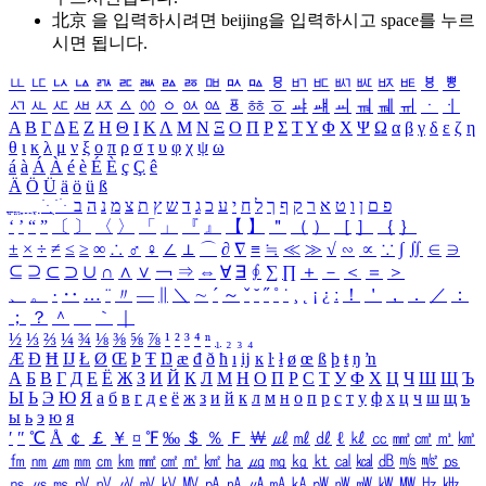
北京 을 입력하시려면
beijing
을 입력하시고 space를 누르
시면 됩니다.
ㅥ
ㅦ
ㅧ
ㅨ
ㅩ
ㅪ
ㅫ
ㅬ
ㅭ
ㅮ
ㅯ
ㅰ
ㅱ
ㅲ
ㅳ
ㅴ
ㅵ
ㅶ
ㅷ
ㅸ
ㅹ
ㅺ
ㅻ
ㅼ
ㅽ
ㅾ
ㅿ
ㆀ
ㆁ
ㆂ
ㆃ
ㆄ
ㆅ
ㆆ
ㆇ
ㆈ
ㆉ
ㆊ
ㆋ
ㆌ
ㆍ
ㆎ
Α
Β
Γ
Δ
Ε
Ζ
Η
Θ
Ι
Κ
Λ
Μ
Ν
Ξ
Ο
Π
Ρ
Σ
Τ
Υ
Φ
Χ
Ψ
Ω
α
β
γ
δ
ε
ζ
η
θ
ι
κ
λ
μ
ν
ξ
ο
π
ρ
σ
τ
υ
φ
χ
ψ
ω
á
à
Á
À
é
è
É
È
ç
Ç
ê
Ä
Ö
Ü
ä
ö
ü
ß
ְ
ֳ
ֲ
ֱ
ָ
ַ
ֵ
ֶ
ִ
ֹ
ּ
ֻ
ׂ
ׁ
ּ
ב
ה
נ
מ
צ
ת
ץ
ש
ד
ג
כ
ע
י
ח
ל
ך
ף
ק
ר
א
ט
ו
ן
ם
פ
‘
’
“
”
〔
〕
〈
〉
「
」
『
』
【
】
＂
（
）
［
］
｛
｝
±
×
÷
≠
≤
≥
∞
∴
♂
♀
∠
⊥
⌒
∂
∇
≡
≒
≪
≫
√
∽
∝
∵
∫
∬
∈
∋
⊆
⊇
⊂
⊃
∪
∩
∧
∨
￢
⇒
⇔
∀
∃
∮
∑
∏
＋
－
＜
＝
＞
、
。
·
‥
…
¨
〃
―
∥
＼
∼
´
～
ˇ
˘
˝
˚
˙
¸
˛
¡
¿
ː
！
＇
，
．
／
：
；
？
＾
＿
｀
｜
½
⅓
⅔
¼
¾
⅛
⅜
⅝
⅞
¹
²
³
⁴
ⁿ
₁
₂
₃
₄
Æ
Ð
Ħ
Ĳ
Ł
Ø
Œ
Þ
Ŧ
Ŋ
æ
đ
ð
ħ
ı
ĳ
ĸ
ŀ
ł
ø
œ
ß
þ
ŧ
ŋ
ŉ
А
Б
В
Г
Д
Е
Ё
Ж
З
И
Й
К
Л
М
Н
О
П
Р
С
Т
У
Ф
Х
Ц
Ч
Ш
Щ
Ъ
Ы
Ь
Э
Ю
Я
а
б
в
г
д
е
ё
ж
з
и
й
к
л
м
н
о
п
р
с
т
у
ф
х
ц
ч
ш
щ
ъ
ы
ь
э
ю
я
′
″
℃
Å
￠
￡
￥
¤
℉
‰
＄
％
Ｆ
￦
㎕
㎖
㎗
ℓ
㎘
㏄
㎣
㎤
㎥
㎦
㎙
㎚
㎛
㎜
㎝
㎞
㎟
㎠
㎡
㎢
㏊
㎍
㎎
㎏
㏏
㎈
㎉
㏈
㎧
㎨
㎰
㎱
㎲
㎳
㎴
㎵
㎶
㎷
㎸
㎹
㎀
㎁
㎂
㎃
㎄
㎺
㎻
㎽
㎾
㎿
㎐
㎑