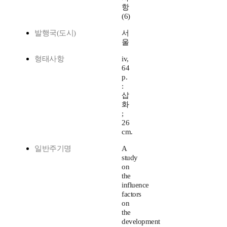
항
(6)
발행국(도시)
서
울
형태사항
iv,
64
p.
:
삽
화
;
26
cm.
일반주기명
A
study
on
the
influence
factors
on
the
development