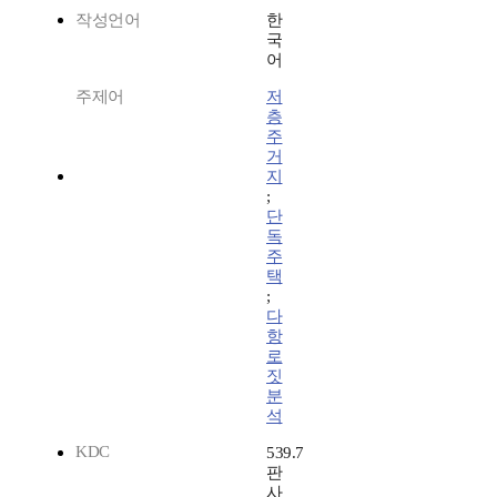
작성언어
한
국
어
주제어
저
층
주
거
지
;
단
독
주
택
;
다
항
로
짓
분
석
KDC
539.7
판
사