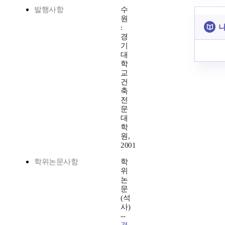
발행사항
수
원
나
:
경
기
대
학
교
건
축
전
문
대
학
원,
2001
학위논문사항
학
위
논
문
(석
사)
--