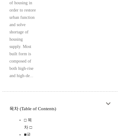
of housing in
order to restore
urban function
and solve
shortage of
housing
supply. Most
built form is
composed of
both high-rise
and high-de...
목차 (Table of Contents)
□ 목
차 □
■국