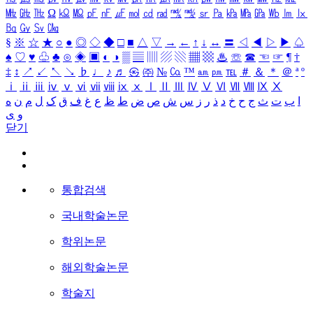
㎒
㎓
㎔
Ω
㏀
㏁
㎊
㎋
㎌
㏖
㏅
㎭
㎮
㎯
㏛
㎩
㎪
㎫
㎬
㏝
㏐
㏓
㏃
㏉
㏜
㏆
§
※
☆
★
○
●
◎
◇
◆
□
■
△
▽
→
←
↑
↓
↔
〓
◁
◀
▷
▶
♤
♠
♡
♥
♧
♣
⊙
◈
▣
◐
◑
▒
▤
▥
▨
▧
▦
▩
♨
☏
☎
☜
☞
¶
†
‡
↕
↗
↙
↖
↘
♭
♩
♪
♬
㉿
㈜
№
㏇
™
㏂
㏘
℡
＃
＆
＊
＠
ª
º
ⅰ
ⅱ
ⅲ
ⅳ
ⅴ
ⅵ
ⅶ
ⅷ
ⅸ
ⅹ
Ⅰ
Ⅱ
Ⅲ
Ⅳ
Ⅴ
Ⅵ
Ⅶ
Ⅷ
Ⅸ
Ⅹ
ا
ب
ت
ث
ج
ح
خ
د
ذ
ر
ز
س
ش
ص
ض
ط
ظ
ع
غ
ف
ق
ک
ل
م
ن
ه
و
ی
닫기
통합검색
국내학술논문
학위논문
해외학술논문
학술지