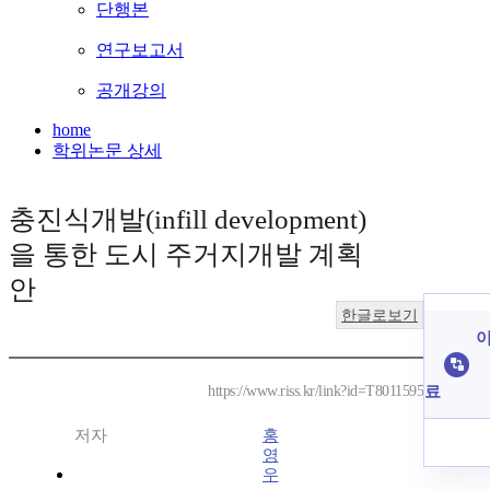
단행본
연구보고서
공개강의
home
학위논문 상세
충진식개발(infill development)
을 통한 도시 주거지개발 계획
안
한글로보기
이
료
https://www.riss.kr/link?id=T8011595
저자
홍
영
우