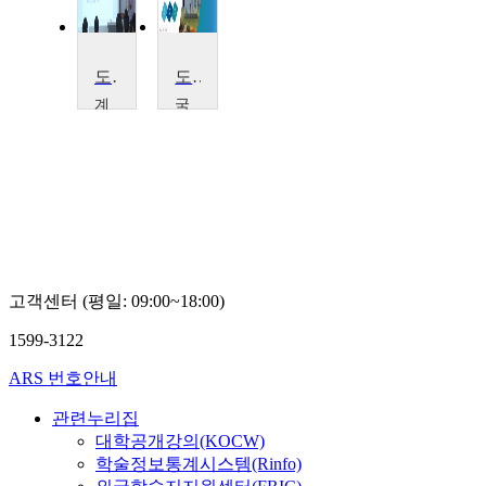
도시계획개론
도시와 인간
계
국
명
립
대
목
학
포
교
대
김
학
한
교
수
박
성
현
고객센터 (평일: 09:00~18:00)
1599-3122
ARS 번호안내
관련누리집
대학공개강의(KOCW)
학술정보통계시스템(Rinfo)