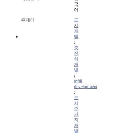
국
어
주제어
도
시
개
발
;
충
진
식
개
발
;
infill
development
;
도
시
주
거
지
개
발