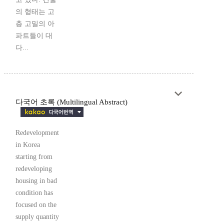
의 형태는 고
층 고밀의 아
파트들이 대
다...
다국어 초록 (Multilingual Abstract)
Redevelopment
in Korea
starting from
redeveloping
housing in bad
condition has
focused on the
supply quantity