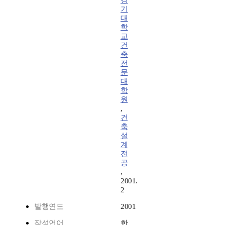
경
기
대
학
교
건
축
전
문
대
학
원
,
건
축
설
계
전
공
,
2001.
2
발행연도
2001
작성언어
한