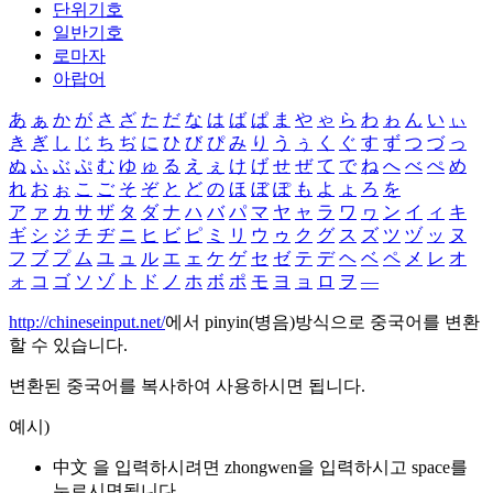
단위기호
일반기호
로마자
아랍어
あ
ぁ
か
が
さ
ざ
た
だ
な
は
ば
ぱ
ま
や
ゃ
ら
わ
ゎ
ん
い
ぃ
き
ぎ
し
じ
ち
ぢ
に
ひ
び
ぴ
み
り
う
ぅ
く
ぐ
す
ず
つ
づ
っ
ぬ
ふ
ぶ
ぷ
む
ゆ
ゅ
る
え
ぇ
け
げ
せ
ぜ
て
で
ね
へ
べ
ぺ
め
れ
お
ぉ
こ
ご
そ
ぞ
と
ど
の
ほ
ぼ
ぽ
も
よ
ょ
ろ
を
ア
ァ
カ
サ
ザ
タ
ダ
ナ
ハ
バ
パ
マ
ヤ
ャ
ラ
ワ
ヮ
ン
イ
ィ
キ
ギ
シ
ジ
チ
ヂ
ニ
ヒ
ビ
ピ
ミ
リ
ウ
ゥ
ク
グ
ス
ズ
ツ
ヅ
ッ
ヌ
フ
ブ
プ
ム
ユ
ュ
ル
エ
ェ
ケ
ゲ
セ
ゼ
テ
デ
ヘ
ベ
ペ
メ
レ
オ
ォ
コ
ゴ
ソ
ゾ
ト
ド
ノ
ホ
ボ
ポ
モ
ヨ
ョ
ロ
ヲ
―
http://chineseinput.net/
에서 pinyin(병음)방식으로 중국어를 변환
할 수 있습니다.
변환된 중국어를 복사하여 사용하시면 됩니다.
예시)
中文 을 입력하시려면
zhongwen
을 입력하시고 space를
누르시면됩니다.