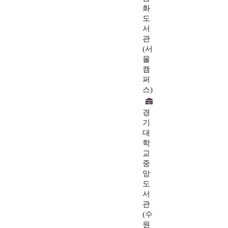
화
도
서
관
(서
울
캠
퍼
스)
경
기
대
학
교
중
앙
도
서
관
(수
원