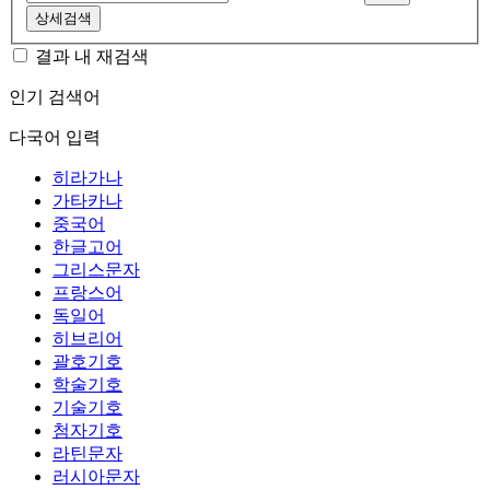
상세검색
결과 내 재검색
인기 검색어
다국어 입력
히라가나
가타카나
중국어
한글고어
그리스문자
프랑스어
독일어
히브리어
괄호기호
학술기호
기술기호
첨자기호
라틴문자
러시아문자