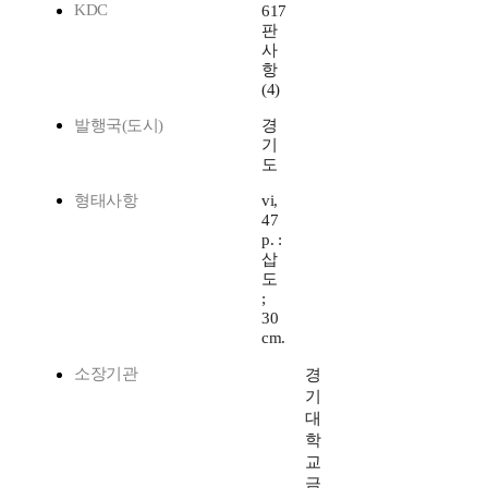
KDC
617
판
사
항
(4)
발행국(도시)
경
기
도
형태사항
vi,
47
p. :
삽
도
;
30
cm.
소장기관
경
기
대
학
교
금