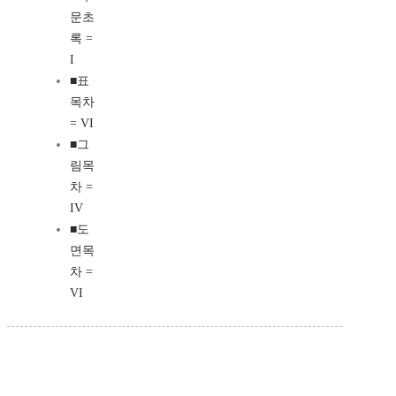
문초
록 =
I
■표
목차
= VI
■그
림목
차 =
IV
■도
면목
차 =
VI