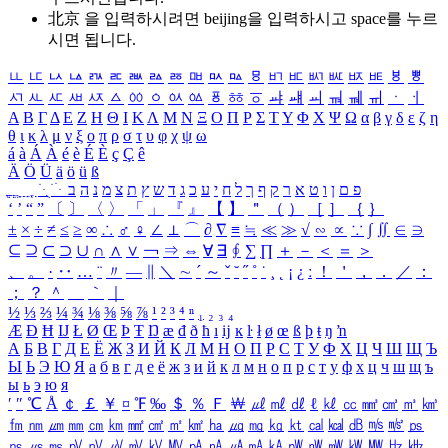
北京 을 입력하시려면
beijing
을 입력하시고 space를 누르
시면 됩니다.
ㅥ
ㅦ
ㅧ
ㅨ
ㅩ
ㅪ
ㅫ
ㅬ
ㅭ
ㅮ
ㅯ
ㅰ
ㅱ
ㅲ
ㅳ
ㅴ
ㅵ
ㅶ
ㅷ
ㅸ
ㅹ
ㅺ
ㅻ
ㅼ
ㅽ
ㅾ
ㅿ
ㆀ
ㆁ
ㆂ
ㆃ
ㆄ
ㆅ
ㆆ
ㆇ
ㆈ
ㆉ
ㆊ
ㆋ
ㆌ
ㆍ
ㆎ
Α
Β
Γ
Δ
Ε
Ζ
Η
Θ
Ι
Κ
Λ
Μ
Ν
Ξ
Ο
Π
Ρ
Σ
Τ
Υ
Φ
Χ
Ψ
Ω
α
β
γ
δ
ε
ζ
η
θ
ι
κ
λ
μ
ν
ξ
ο
π
ρ
σ
τ
υ
φ
χ
ψ
ω
á
à
Á
À
é
è
É
È
ç
Ç
ê
Ä
Ö
Ü
ä
ö
ü
ß
ְ
ֳ
ֲ
ֱ
ָ
ַ
ֵ
ֶ
ִ
ֹ
ּ
ֻ
ׂ
ׁ
ּ
ב
ה
נ
מ
צ
ת
ץ
ש
ד
ג
כ
ע
י
ח
ל
ך
ף
ק
ר
א
ט
ו
ן
ם
פ
‘
’
“
”
〔
〕
〈
〉
「
」
『
』
【
】
＂
（
）
［
］
｛
｝
±
×
÷
≠
≤
≥
∞
∴
♂
♀
∠
⊥
⌒
∂
∇
≡
≒
≪
≫
√
∽
∝
∵
∫
∬
∈
∋
⊆
⊇
⊂
⊃
∪
∩
∧
∨
￢
⇒
⇔
∀
∃
∮
∑
∏
＋
－
＜
＝
＞
、
。
·
‥
…
¨
〃
―
∥
＼
∼
´
～
ˇ
˘
˝
˚
˙
¸
˛
¡
¿
ː
！
＇
，
．
／
：
；
？
＾
＿
｀
｜
½
⅓
⅔
¼
¾
⅛
⅜
⅝
⅞
¹
²
³
⁴
ⁿ
₁
₂
₃
₄
Æ
Ð
Ħ
Ĳ
Ł
Ø
Œ
Þ
Ŧ
Ŋ
æ
đ
ð
ħ
ı
ĳ
ĸ
ŀ
ł
ø
œ
ß
þ
ŧ
ŋ
ŉ
А
Б
В
Г
Д
Е
Ё
Ж
З
И
Й
К
Л
М
Н
О
П
Р
С
Т
У
Ф
Х
Ц
Ч
Ш
Щ
Ъ
Ы
Ь
Э
Ю
Я
а
б
в
г
д
е
ё
ж
з
и
й
к
л
м
н
о
п
р
с
т
у
ф
х
ц
ч
ш
щ
ъ
ы
ь
э
ю
я
′
″
℃
Å
￠
￡
￥
¤
℉
‰
＄
％
Ｆ
￦
㎕
㎖
㎗
ℓ
㎘
㏄
㎣
㎤
㎥
㎦
㎙
㎚
㎛
㎜
㎝
㎞
㎟
㎠
㎡
㎢
㏊
㎍
㎎
㎏
㏏
㎈
㎉
㏈
㎧
㎨
㎰
㎱
㎲
㎳
㎴
㎵
㎶
㎷
㎸
㎹
㎀
㎁
㎂
㎃
㎄
㎺
㎻
㎽
㎾
㎿
㎐
㎑