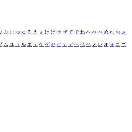
ぶ
ぷ
む
ゆ
ゅ
る
え
ぇ
け
げ
せ
ぜ
て
で
ね
へ
べ
ぺ
め
れ
お
ぉ
プ
ム
ユ
ュ
ル
エ
ェ
ケ
ゲ
セ
ゼ
テ
デ
ヘ
ベ
ペ
メ
レ
オ
ォ
コ
ゴ