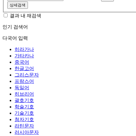
상세검색
결과 내 재검색
인기 검색어
다국어 입력
히라가나
가타카나
중국어
한글고어
그리스문자
프랑스어
독일어
히브리어
괄호기호
학술기호
기술기호
첨자기호
라틴문자
러시아문자