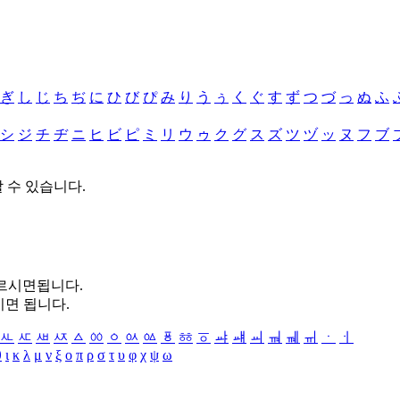
ぎ
し
じ
ち
ぢ
に
ひ
び
ぴ
み
り
う
ぅ
く
ぐ
す
ず
つ
づ
っ
ぬ
ふ
シ
ジ
チ
ヂ
ニ
ヒ
ビ
ピ
ミ
リ
ウ
ゥ
ク
グ
ス
ズ
ツ
ヅ
ッ
ヌ
フ
ブ
할 수 있습니다.
누르시면됩니다.
시면 됩니다.
ㅻ
ㅼ
ㅽ
ㅾ
ㅿ
ㆀ
ㆁ
ㆂ
ㆃ
ㆄ
ㆅ
ㆆ
ㆇ
ㆈ
ㆉ
ㆊ
ㆋ
ㆌ
ㆍ
ㆎ
θ
ι
κ
λ
μ
ν
ξ
ο
π
ρ
σ
τ
υ
φ
χ
ψ
ω