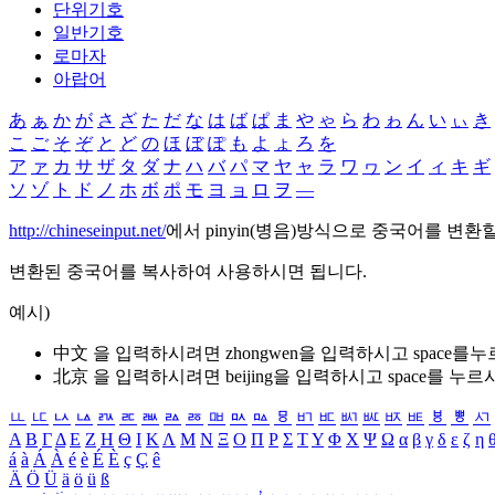
단위기호
일반기호
로마자
아랍어
あ
ぁ
か
が
さ
ざ
た
だ
な
は
ば
ぱ
ま
や
ゃ
ら
わ
ゎ
ん
い
ぃ
き
こ
ご
そ
ぞ
と
ど
の
ほ
ぼ
ぽ
も
よ
ょ
ろ
を
ア
ァ
カ
サ
ザ
タ
ダ
ナ
ハ
バ
パ
マ
ヤ
ャ
ラ
ワ
ヮ
ン
イ
ィ
キ
ギ
ソ
ゾ
ト
ド
ノ
ホ
ボ
ポ
モ
ヨ
ョ
ロ
ヲ
―
http://chineseinput.net/
에서 pinyin(병음)방식으로 중국어를 변환
변환된 중국어를 복사하여 사용하시면 됩니다.
예시)
中文 을 입력하시려면
zhongwen
을 입력하시고 space를
北京 을 입력하시려면
beijing
을 입력하시고 space를 누르
ㅥ
ㅦ
ㅧ
ㅨ
ㅩ
ㅪ
ㅫ
ㅬ
ㅭ
ㅮ
ㅯ
ㅰ
ㅱ
ㅲ
ㅳ
ㅴ
ㅵ
ㅶ
ㅷ
ㅸ
ㅹ
ㅺ
Α
Β
Γ
Δ
Ε
Ζ
Η
Θ
Ι
Κ
Λ
Μ
Ν
Ξ
Ο
Π
Ρ
Σ
Τ
Υ
Φ
Χ
Ψ
Ω
α
β
γ
δ
ε
ζ
η
á
à
Á
À
é
è
É
È
ç
Ç
ê
Ä
Ö
Ü
ä
ö
ü
ß