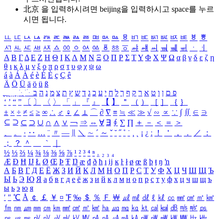
北京 을 입력하시려면
beijing
을 입력하시고 space를 누르
시면 됩니다.
ㅥ
ㅦ
ㅧ
ㅨ
ㅩ
ㅪ
ㅫ
ㅬ
ㅭ
ㅮ
ㅯ
ㅰ
ㅱ
ㅲ
ㅳ
ㅴ
ㅵ
ㅶ
ㅷ
ㅸ
ㅹ
ㅺ
ㅻ
ㅼ
ㅽ
ㅾ
ㅿ
ㆀ
ㆁ
ㆂ
ㆃ
ㆄ
ㆅ
ㆆ
ㆇ
ㆈ
ㆉ
ㆊ
ㆋ
ㆌ
ㆍ
ㆎ
Α
Β
Γ
Δ
Ε
Ζ
Η
Θ
Ι
Κ
Λ
Μ
Ν
Ξ
Ο
Π
Ρ
Σ
Τ
Υ
Φ
Χ
Ψ
Ω
α
β
γ
δ
ε
ζ
η
θ
ι
κ
λ
μ
ν
ξ
ο
π
ρ
σ
τ
υ
φ
χ
ψ
ω
á
à
Á
À
é
è
É
È
ç
Ç
ê
Ä
Ö
Ü
ä
ö
ü
ß
ְ
ֳ
ֲ
ֱ
ָ
ַ
ֵ
ֶ
ִ
ֹ
ּ
ֻ
ׂ
ׁ
ּ
ב
ה
נ
מ
צ
ת
ץ
ש
ד
ג
כ
ע
י
ח
ל
ך
ף
ק
ר
א
ט
ו
ן
ם
פ
‘
’
“
”
〔
〕
〈
〉
「
」
『
』
【
】
＂
（
）
［
］
｛
｝
±
×
÷
≠
≤
≥
∞
∴
♂
♀
∠
⊥
⌒
∂
∇
≡
≒
≪
≫
√
∽
∝
∵
∫
∬
∈
∋
⊆
⊇
⊂
⊃
∪
∩
∧
∨
￢
⇒
⇔
∀
∃
∮
∑
∏
＋
－
＜
＝
＞
、
。
·
‥
…
¨
〃
―
∥
＼
∼
´
～
ˇ
˘
˝
˚
˙
¸
˛
¡
¿
ː
！
＇
，
．
／
：
；
？
＾
＿
｀
｜
½
⅓
⅔
¼
¾
⅛
⅜
⅝
⅞
¹
²
³
⁴
ⁿ
₁
₂
₃
₄
Æ
Ð
Ħ
Ĳ
Ł
Ø
Œ
Þ
Ŧ
Ŋ
æ
đ
ð
ħ
ı
ĳ
ĸ
ŀ
ł
ø
œ
ß
þ
ŧ
ŋ
ŉ
А
Б
В
Г
Д
Е
Ё
Ж
З
И
Й
К
Л
М
Н
О
П
Р
С
Т
У
Ф
Х
Ц
Ч
Ш
Щ
Ъ
Ы
Ь
Э
Ю
Я
а
б
в
г
д
е
ё
ж
з
и
й
к
л
м
н
о
п
р
с
т
у
ф
х
ц
ч
ш
щ
ъ
ы
ь
э
ю
я
′
″
℃
Å
￠
￡
￥
¤
℉
‰
＄
％
Ｆ
￦
㎕
㎖
㎗
ℓ
㎘
㏄
㎣
㎤
㎥
㎦
㎙
㎚
㎛
㎜
㎝
㎞
㎟
㎠
㎡
㎢
㏊
㎍
㎎
㎏
㏏
㎈
㎉
㏈
㎧
㎨
㎰
㎱
㎲
㎳
㎴
㎵
㎶
㎷
㎸
㎹
㎀
㎁
㎂
㎃
㎄
㎺
㎻
㎽
㎾
㎿
㎐
㎑