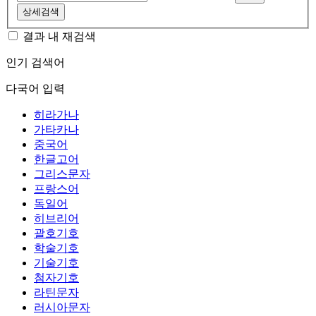
상세검색
결과 내 재검색
인기 검색어
다국어 입력
히라가나
가타카나
중국어
한글고어
그리스문자
프랑스어
독일어
히브리어
괄호기호
학술기호
기술기호
첨자기호
라틴문자
러시아문자