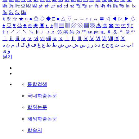
㎒
㎓
㎔
Ω
㏀
㏁
㎊
㎋
㎌
㏖
㏅
㎭
㎮
㎯
㏛
㎩
㎪
㎫
㎬
㏝
㏐
㏓
㏃
㏉
㏜
㏆
§
※
☆
★
○
●
◎
◇
◆
□
■
△
▽
→
←
↑
↓
↔
〓
◁
◀
▷
▶
♤
♠
♡
♥
♧
♣
⊙
◈
▣
◐
◑
▒
▤
▥
▨
▧
▦
▩
♨
☏
☎
☜
☞
¶
†
‡
↕
↗
↙
↖
↘
♭
♩
♪
♬
㉿
㈜
№
㏇
™
㏂
㏘
℡
＃
＆
＊
＠
ª
º
ⅰ
ⅱ
ⅲ
ⅳ
ⅴ
ⅵ
ⅶ
ⅷ
ⅸ
ⅹ
Ⅰ
Ⅱ
Ⅲ
Ⅳ
Ⅴ
Ⅵ
Ⅶ
Ⅷ
Ⅸ
Ⅹ
ا
ب
ت
ث
ج
ح
خ
د
ذ
ر
ز
س
ش
ص
ض
ط
ظ
ع
غ
ف
ق
ک
ل
م
ن
ه
و
ی
닫기
통합검색
국내학술논문
학위논문
해외학술논문
학술지