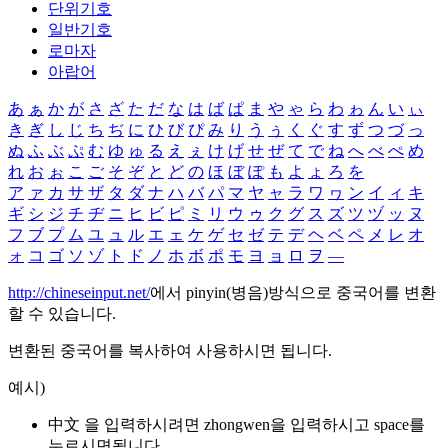
단위기호
일반기호
로마자
아랍어
あ
ぁ
か
が
さ
ざ
た
だ
な
は
ば
ぱ
ま
や
ゃ
ら
わ
ゎ
ん
い
ぃ
き
ぎ
し
じ
ち
ぢ
に
ひ
び
ぴ
み
り
う
ぅ
く
ぐ
す
ず
つ
づ
っ
ぬ
ふ
ぶ
ぷ
む
ゆ
ゅ
る
え
ぇ
け
げ
せ
ぜ
て
で
ね
へ
べ
ぺ
め
れ
お
ぉ
こ
ご
そ
ぞ
と
ど
の
ほ
ぼ
ぽ
も
よ
ょ
ろ
を
ア
ァ
カ
サ
ザ
タ
ダ
ナ
ハ
バ
パ
マ
ヤ
ャ
ラ
ワ
ヮ
ン
イ
ィ
キ
ギ
シ
ジ
チ
ヂ
ニ
ヒ
ビ
ピ
ミ
リ
ウ
ゥ
ク
グ
ス
ズ
ツ
ヅ
ッ
ヌ
フ
ブ
プ
ム
ユ
ュ
ル
エ
ェ
ケ
ゲ
セ
ゼ
テ
デ
ヘ
ベ
ペ
メ
レ
オ
ォ
コ
ゴ
ソ
ゾ
ト
ド
ノ
ホ
ボ
ポ
モ
ヨ
ョ
ロ
ヲ
―
http://chineseinput.net/
에서 pinyin(병음)방식으로 중국어를 변환
할 수 있습니다.
변환된 중국어를 복사하여 사용하시면 됩니다.
예시)
中文 을 입력하시려면
zhongwen
을 입력하시고 space를
누르시면됩니다.