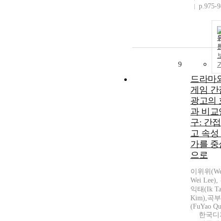
p.975-
9
드라마
게임 간
광고의 
과 비교
구: 간
고 속성
가를 중
으로
이위위(We
Wei Lee),
익태(Ik Ta
Kim),곡
(FuYao Qu
한국디