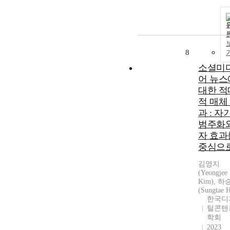
8
소셜미
어 뉴스
대한 적
적 매체
과 : 자
범주화와
자 효과
중심으
김영지
(Yeongjee
Kim), 
(Sungtae 
한국디
털콘텐
학회
2023