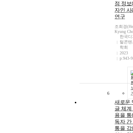
점 정보
자인 사
연구
조희경(He
Kyung Ch
한국디
털콘텐
학회
2023
p.943-
6
새로운 
글 체계
용을 통
독자 간
통을 강