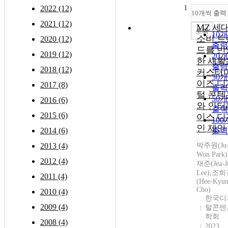
1
2022 (12)
10개씩 출력
2021 (12)
MZ 세
조회
10
소비 트
2020 (12)
출력
드를 반
2019 (12)
20
한 새활
출력
2018 (12)
커스터
30
이즈 디
2017 (8)
출력
털 콘텐
50
2016 (6)
와 인터
출력
2015 (6)
이스 디
10
인 제안
2014 (6)
출력
2013 (4)
박주원(Ju
Won Park
2012 (4)
재준(Jea-J
Lee),조
2011 (4)
(Hee-Kyu
Cho)
2010 (4)
한국디
2009 (4)
털콘텐
학회
2008 (4)
2023