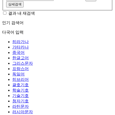
상세검색
결과 내 재검색
인기 검색어
다국어 입력
히라가나
가타카나
중국어
한글고어
그리스문자
프랑스어
독일어
히브리어
괄호기호
학술기호
기술기호
첨자기호
라틴문자
러시아문자