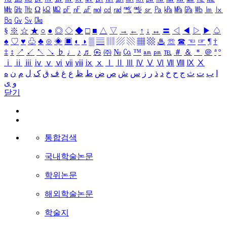
㎒
㎓
㎔
Ω
㏀
㏁
㎊
㎋
㎌
㏖
㏅
㎭
㎮
㎯
㏛
㎩
㎪
㎫
㎬
㏝
㏐
㏓
㏃
㏉
㏜
㏆
§
※
☆
★
○
●
◎
◇
◆
□
■
△
▽
→
←
↑
↓
↔
〓
◁
◀
▷
▶
♤
♠
♡
♥
♧
♣
⊙
◈
▣
◐
◑
▒
▤
▥
▨
▧
▦
▩
♨
☏
☎
☜
☞
¶
†
‡
↕
↗
↙
↖
↘
♭
♩
♪
♬
㉿
㈜
№
㏇
™
㏂
㏘
℡
＃
＆
＊
＠
ª
º
ⅰ
ⅱ
ⅲ
ⅳ
ⅴ
ⅵ
ⅶ
ⅷ
ⅸ
ⅹ
Ⅰ
Ⅱ
Ⅲ
Ⅳ
Ⅴ
Ⅵ
Ⅶ
Ⅷ
Ⅸ
Ⅹ
ا
ب
ت
ث
ج
ح
خ
د
ذ
ر
ز
س
ش
ص
ض
ط
ظ
ع
غ
ف
ق
ک
ل
م
ن
ه
و
ی
닫기
통합검색
국내학술논문
학위논문
해외학술논문
학술지