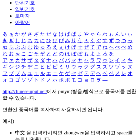
단위기호
일반기호
로마자
아랍어
あ
ぁ
か
が
さ
ざ
た
だ
な
は
ば
ぱ
ま
や
ゃ
ら
わ
ゎ
ん
い
ぃ
き
ぎ
し
じ
ち
ぢ
に
ひ
び
ぴ
み
り
う
ぅ
く
ぐ
す
ず
つ
づ
っ
ぬ
ふ
ぶ
ぷ
む
ゆ
ゅ
る
え
ぇ
け
げ
せ
ぜ
て
で
ね
へ
べ
ぺ
め
れ
お
ぉ
こ
ご
そ
ぞ
と
ど
の
ほ
ぼ
ぽ
も
よ
ょ
ろ
を
ア
ァ
カ
サ
ザ
タ
ダ
ナ
ハ
バ
パ
マ
ヤ
ャ
ラ
ワ
ヮ
ン
イ
ィ
キ
ギ
シ
ジ
チ
ヂ
ニ
ヒ
ビ
ピ
ミ
リ
ウ
ゥ
ク
グ
ス
ズ
ツ
ヅ
ッ
ヌ
フ
ブ
プ
ム
ユ
ュ
ル
エ
ェ
ケ
ゲ
セ
ゼ
テ
デ
ヘ
ベ
ペ
メ
レ
オ
ォ
コ
ゴ
ソ
ゾ
ト
ド
ノ
ホ
ボ
ポ
モ
ヨ
ョ
ロ
ヲ
―
http://chineseinput.net/
에서 pinyin(병음)방식으로 중국어를 변환
할 수 있습니다.
변환된 중국어를 복사하여 사용하시면 됩니다.
예시)
中文 을 입력하시려면
zhongwen
을 입력하시고 space를
누르시면됩니다.