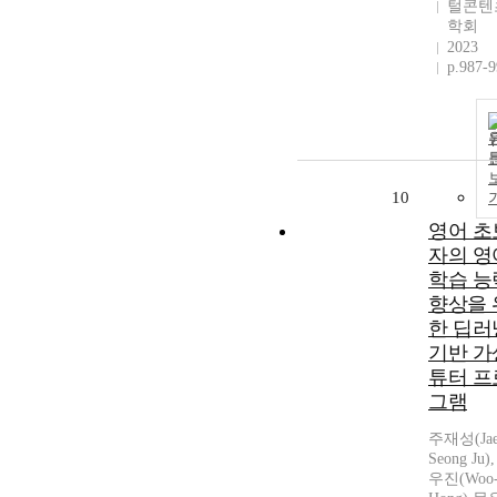
털콘텐
학회
2023
p.987-
10
영어 초
자의 영
학습 능
향상을 
한 딥러
기반 가
튜터 프
그램
주재성(Jae
Seong Ju)
우진(Woo-