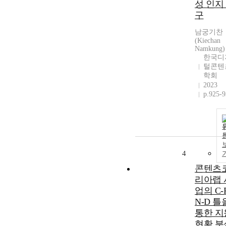
성 인지
구
남궁기찬
(Kiechan
Namkung)
한국디
털콘텐
학회
2023
p.925-
4
콘텐츠
리아랩 
업의 C-P
N-D 틀
통한 지
현황 분