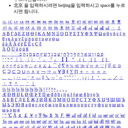
北京 을 입력하시려면
beijing
을 입력하시고 space를 누르
시면 됩니다.
ㅥ
ㅦ
ㅧ
ㅨ
ㅩ
ㅪ
ㅫ
ㅬ
ㅭ
ㅮ
ㅯ
ㅰ
ㅱ
ㅲ
ㅳ
ㅴ
ㅵ
ㅶ
ㅷ
ㅸ
ㅹ
ㅺ
ㅻ
ㅼ
ㅽ
ㅾ
ㅿ
ㆀ
ㆁ
ㆂ
ㆃ
ㆄ
ㆅ
ㆆ
ㆇ
ㆈ
ㆉ
ㆊ
ㆋ
ㆌ
ㆍ
ㆎ
Α
Β
Γ
Δ
Ε
Ζ
Η
Θ
Ι
Κ
Λ
Μ
Ν
Ξ
Ο
Π
Ρ
Σ
Τ
Υ
Φ
Χ
Ψ
Ω
α
β
γ
δ
ε
ζ
η
θ
ι
κ
λ
μ
ν
ξ
ο
π
ρ
σ
τ
υ
φ
χ
ψ
ω
á
à
Á
À
é
è
É
È
ç
Ç
ê
Ä
Ö
Ü
ä
ö
ü
ß
ְ
ֳ
ֲ
ֱ
ָ
ַ
ֵ
ֶ
ִ
ֹ
ּ
ֻ
ׂ
ׁ
ּ
ב
ה
נ
מ
צ
ת
ץ
ש
ד
ג
כ
ע
י
ח
ל
ך
ף
ק
ר
א
ט
ו
ן
ם
פ
‘
’
“
”
〔
〕
〈
〉
「
」
『
』
【
】
＂
（
）
［
］
｛
｝
±
×
÷
≠
≤
≥
∞
∴
♂
♀
∠
⊥
⌒
∂
∇
≡
≒
≪
≫
√
∽
∝
∵
∫
∬
∈
∋
⊆
⊇
⊂
⊃
∪
∩
∧
∨
￢
⇒
⇔
∀
∃
∮
∑
∏
＋
－
＜
＝
＞
、
。
·
‥
…
¨
〃
―
∥
＼
∼
´
～
ˇ
˘
˝
˚
˙
¸
˛
¡
¿
ː
！
＇
，
．
／
：
；
？
＾
＿
｀
｜
½
⅓
⅔
¼
¾
⅛
⅜
⅝
⅞
¹
²
³
⁴
ⁿ
₁
₂
₃
₄
Æ
Ð
Ħ
Ĳ
Ł
Ø
Œ
Þ
Ŧ
Ŋ
æ
đ
ð
ħ
ı
ĳ
ĸ
ŀ
ł
ø
œ
ß
þ
ŧ
ŋ
ŉ
А
Б
В
Г
Д
Е
Ё
Ж
З
И
Й
К
Л
М
Н
О
П
Р
С
Т
У
Ф
Х
Ц
Ч
Ш
Щ
Ъ
Ы
Ь
Э
Ю
Я
а
б
в
г
д
е
ё
ж
з
и
й
к
л
м
н
о
п
р
с
т
у
ф
х
ц
ч
ш
щ
ъ
ы
ь
э
ю
я
′
″
℃
Å
￠
￡
￥
¤
℉
‰
＄
％
Ｆ
￦
㎕
㎖
㎗
ℓ
㎘
㏄
㎣
㎤
㎥
㎦
㎙
㎚
㎛
㎜
㎝
㎞
㎟
㎠
㎡
㎢
㏊
㎍
㎎
㎏
㏏
㎈
㎉
㏈
㎧
㎨
㎰
㎱
㎲
㎳
㎴
㎵
㎶
㎷
㎸
㎹
㎀
㎁
㎂
㎃
㎄
㎺
㎻
㎽
㎾
㎿
㎐
㎑