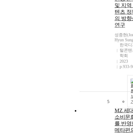
및 지역
텐츠 정
의 방향
연구
성종현(Jon
Hyun Sun
한국디
털콘텐
학회
2023
p.933-
5
MZ 세
소비문
를 반영
메타편