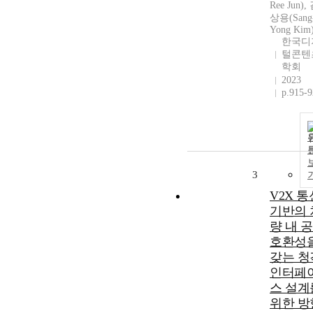
Ree Jun),
상용(Sang
Yong Kim
한국디
털콘텐
학회
2023
p.915-
3
V2X 통
기반의 
량 내 
호환성
갖는 청
인터페
스 설계
위한 방