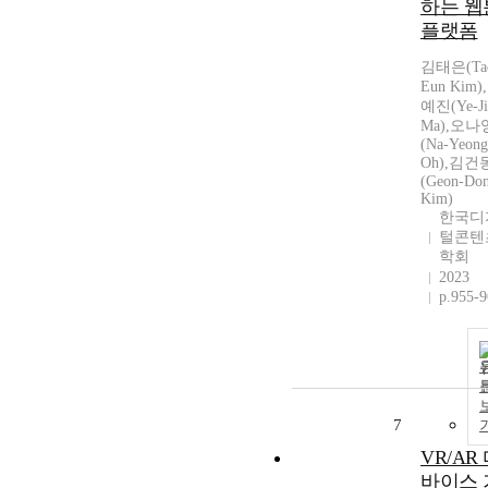
하는 웹
플랫폼
김태은(Ta
Eun Kim)
예진(Ye-Ji
Ma),오나
(Na-Yeong
Oh),김건
(Geon-Do
Kim)
한국디
털콘텐
학회
2023
p.955-
7
VR/AR
바이스 