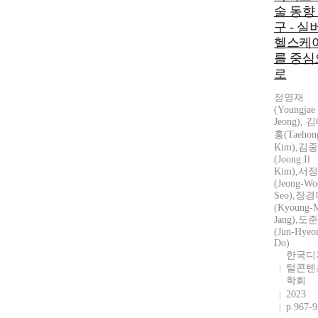
술 동향
구 - 실
헬스케
를 중심
로
정영재
(Youngjae
Jeong), 
홍(Taehon
Kim),김
(Joong Il
Kim),서
(Jeong-Wo
Seo),장
(Kyoung-
Jang),도
(Jun-Hyeo
Do)
한국디
털콘텐
학회
2023
p.967-