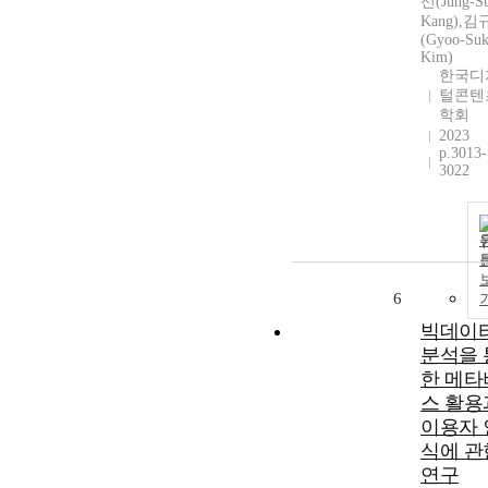
선(Jung-S
Kang),
(Gyoo-Su
Kim)
한국디
털콘텐
학회
2023
p.3013-
3022
6
빅데이
분석을 
한 메타
스 활용
이용자 
식에 관
연구