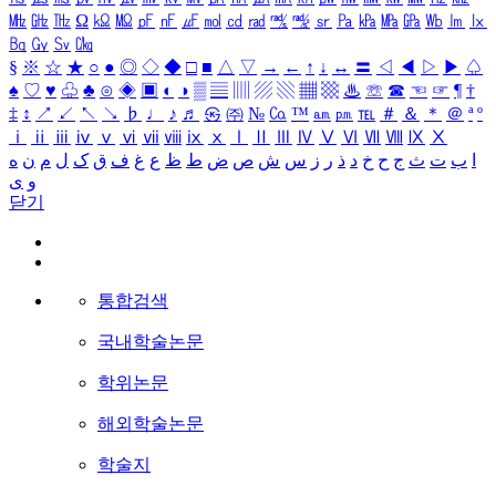
㎒
㎓
㎔
Ω
㏀
㏁
㎊
㎋
㎌
㏖
㏅
㎭
㎮
㎯
㏛
㎩
㎪
㎫
㎬
㏝
㏐
㏓
㏃
㏉
㏜
㏆
§
※
☆
★
○
●
◎
◇
◆
□
■
△
▽
→
←
↑
↓
↔
〓
◁
◀
▷
▶
♤
♠
♡
♥
♧
♣
⊙
◈
▣
◐
◑
▒
▤
▥
▨
▧
▦
▩
♨
☏
☎
☜
☞
¶
†
‡
↕
↗
↙
↖
↘
♭
♩
♪
♬
㉿
㈜
№
㏇
™
㏂
㏘
℡
＃
＆
＊
＠
ª
º
ⅰ
ⅱ
ⅲ
ⅳ
ⅴ
ⅵ
ⅶ
ⅷ
ⅸ
ⅹ
Ⅰ
Ⅱ
Ⅲ
Ⅳ
Ⅴ
Ⅵ
Ⅶ
Ⅷ
Ⅸ
Ⅹ
ا
ب
ت
ث
ج
ح
خ
د
ذ
ر
ز
س
ش
ص
ض
ط
ظ
ع
غ
ف
ق
ک
ل
م
ن
ه
و
ی
닫기
통합검색
국내학술논문
학위논문
해외학술논문
학술지