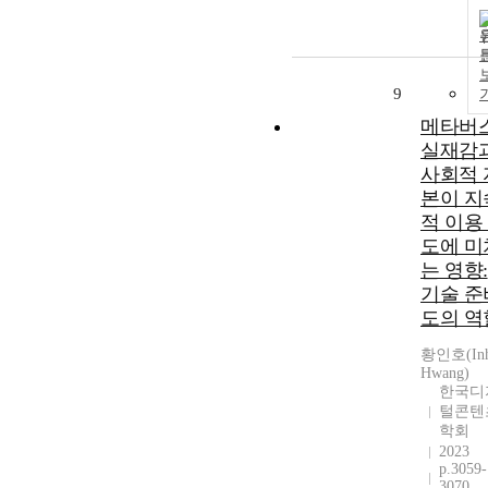
9
메타버
실재감
사회적 
본이 지
적 이용
도에 미
는 영향:
기술 준
도의 역
황인호(In
Hwang)
한국디
털콘텐
학회
2023
p.3059-
3070