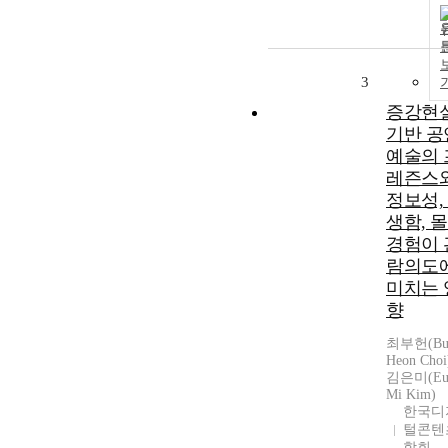
3
증강현
기반 공
예술의 
레즌스
정보성,
생함, 
경험이 
람의도
미치는 
향
최부헌(Bu
Heon Choi
김은미(Eu
Mi Kim)
한국디
털콘텐
학회