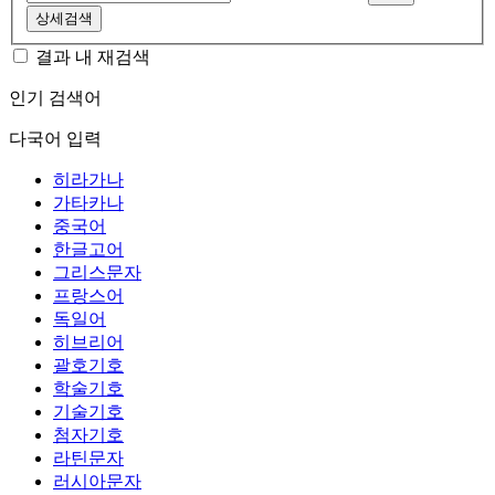
상세검색
결과 내 재검색
인기 검색어
다국어 입력
히라가나
가타카나
중국어
한글고어
그리스문자
프랑스어
독일어
히브리어
괄호기호
학술기호
기술기호
첨자기호
라틴문자
러시아문자