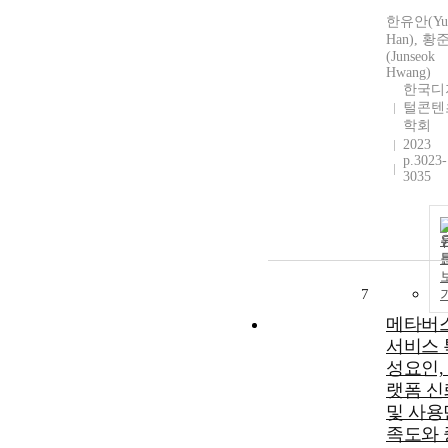
한유안(Yu
Han), 황
(Junseok
Hwang)
한국디
털콘텐
학회
2023
p.3023-
3035
7
메타버
서비스 
성요인,
랫폼 신
및 사용
족도와 