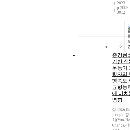
2023
p.3005-
3012
5
증강현
기반 신
운동이 
령자의 
행속도 
균형능
에 미치
영향
정보라(Bo
Jeong), 
희(Yun-He
Chang),