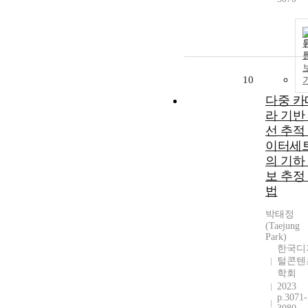
10
다중 카
라 기반
선 추적
이터세
의 기하
보 추정
법
박태정
(Taejung
Park)
한국디
털콘텐
학회
2023
p.3071-