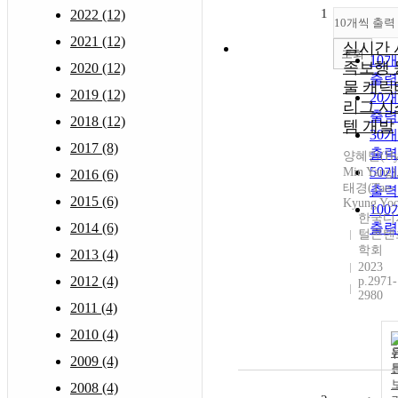
1
2022 (12)
10개씩 출력
2021 (12)
실시간 
조회
10
족보행 
2020 (12)
출력
물 캐릭
2019 (12)
20
리그 시
출력
2018 (12)
템 개발
30
2017 (8)
출력
양혜민(Hy
50
Min Yang)
2016 (6)
태경(Tae-
출력
2015 (6)
Kyung Yo
10
한국디
2014 (6)
출력
털콘텐
학회
2013 (4)
2023
2012 (4)
p.2971-
2980
2011 (4)
2010 (4)
2009 (4)
2008 (4)