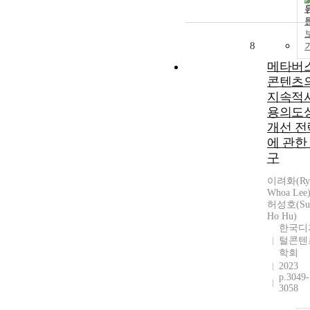
8
메타버
콘텐츠
지속적
용의도
개선 전
에 관한
구
이려화(Ry
Whoa Lee)
허성호(Su
Ho Hu)
한국디
털콘텐
학회
2023
p.3049-
3058