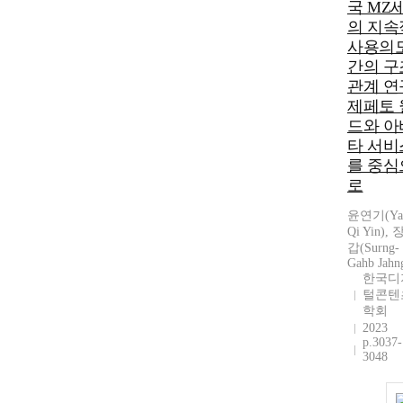
국 MZ
의 지속
사용의
간의 구
관계 연
제페토 
드와 아
타 서비
를 중심
로
윤연기(Ya
Qi Yin),
갑(Surng-
Gahb Jahn
한국디
털콘텐
학회
2023
p.3037-
3048