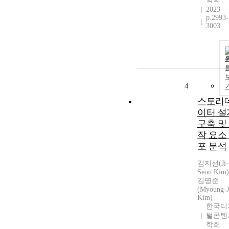
2023
p.2993-
3003
4
스토리
이터 설
구축 및
작 요소
포 분석
김지선(Ji-
Seon Kim)
김명준
(Myoung-
Kim)
한국디
털콘텐
학회