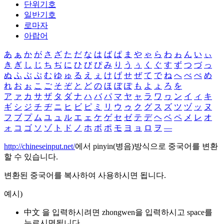
단위기호
일반기호
로마자
아랍어
あ
ぁ
か
が
さ
ざ
た
だ
な
は
ば
ぱ
ま
や
ゃ
ら
わ
ゎ
ん
い
ぃ
き
ぎ
し
じ
ち
ぢ
に
ひ
び
ぴ
み
り
う
ぅ
く
ぐ
す
ず
つ
づ
っ
ぬ
ふ
ぶ
ぷ
む
ゆ
ゅ
る
え
ぇ
け
げ
せ
ぜ
て
で
ね
へ
べ
ぺ
め
れ
お
ぉ
こ
ご
そ
ぞ
と
ど
の
ほ
ぼ
ぽ
も
よ
ょ
ろ
を
ア
ァ
カ
サ
ザ
タ
ダ
ナ
ハ
バ
パ
マ
ヤ
ャ
ラ
ワ
ヮ
ン
イ
ィ
キ
ギ
シ
ジ
チ
ヂ
ニ
ヒ
ビ
ピ
ミ
リ
ウ
ゥ
ク
グ
ス
ズ
ツ
ヅ
ッ
ヌ
フ
ブ
プ
ム
ユ
ュ
ル
エ
ェ
ケ
ゲ
セ
ゼ
テ
デ
ヘ
ベ
ペ
メ
レ
オ
ォ
コ
ゴ
ソ
ゾ
ト
ド
ノ
ホ
ボ
ポ
モ
ヨ
ョ
ロ
ヲ
―
http://chineseinput.net/
에서 pinyin(병음)방식으로 중국어를 변환
할 수 있습니다.
변환된 중국어를 복사하여 사용하시면 됩니다.
예시)
中文 을 입력하시려면
zhongwen
을 입력하시고 space를
누르시면됩니다.