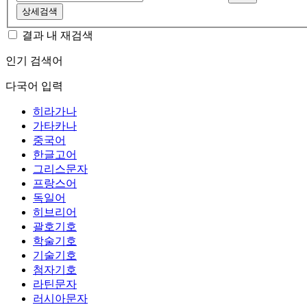
상세검색
결과 내 재검색
인기 검색어
다국어 입력
히라가나
가타카나
중국어
한글고어
그리스문자
프랑스어
독일어
히브리어
괄호기호
학술기호
기술기호
첨자기호
라틴문자
러시아문자