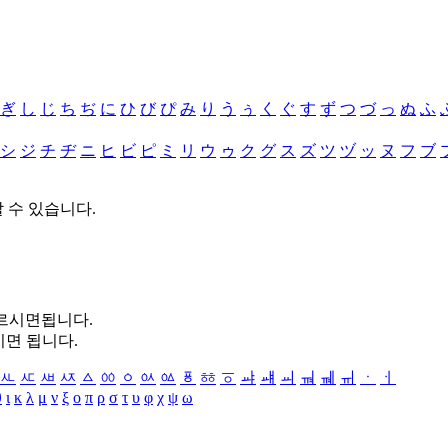
ぎ
し
じ
ち
ぢ
に
ひ
び
ぴ
み
り
う
ぅ
く
ぐ
す
ず
つ
づ
っ
ぬ
ふ
シ
ジ
チ
ヂ
ニ
ヒ
ビ
ピ
ミ
リ
ウ
ゥ
ク
グ
ス
ズ
ツ
ヅ
ッ
ヌ
フ
ブ
할 수 있습니다.
누르시면됩니다.
시면 됩니다.
ㅻ
ㅼ
ㅽ
ㅾ
ㅿ
ㆀ
ㆁ
ㆂ
ㆃ
ㆄ
ㆅ
ㆆ
ㆇ
ㆈ
ㆉ
ㆊ
ㆋ
ㆌ
ㆍ
ㆎ
θ
ι
κ
λ
μ
ν
ξ
ο
π
ρ
σ
τ
υ
φ
χ
ψ
ω