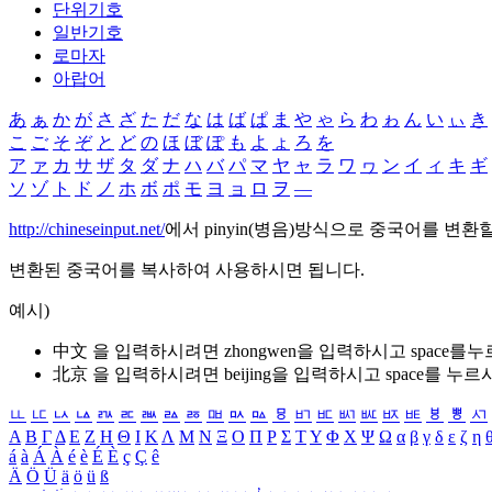
단위기호
일반기호
로마자
아랍어
あ
ぁ
か
が
さ
ざ
た
だ
な
は
ば
ぱ
ま
や
ゃ
ら
わ
ゎ
ん
い
ぃ
き
こ
ご
そ
ぞ
と
ど
の
ほ
ぼ
ぽ
も
よ
ょ
ろ
を
ア
ァ
カ
サ
ザ
タ
ダ
ナ
ハ
バ
パ
マ
ヤ
ャ
ラ
ワ
ヮ
ン
イ
ィ
キ
ギ
ソ
ゾ
ト
ド
ノ
ホ
ボ
ポ
モ
ヨ
ョ
ロ
ヲ
―
http://chineseinput.net/
에서 pinyin(병음)방식으로 중국어를 변환
변환된 중국어를 복사하여 사용하시면 됩니다.
예시)
中文 을 입력하시려면
zhongwen
을 입력하시고 space를
北京 을 입력하시려면
beijing
을 입력하시고 space를 누르
ㅥ
ㅦ
ㅧ
ㅨ
ㅩ
ㅪ
ㅫ
ㅬ
ㅭ
ㅮ
ㅯ
ㅰ
ㅱ
ㅲ
ㅳ
ㅴ
ㅵ
ㅶ
ㅷ
ㅸ
ㅹ
ㅺ
Α
Β
Γ
Δ
Ε
Ζ
Η
Θ
Ι
Κ
Λ
Μ
Ν
Ξ
Ο
Π
Ρ
Σ
Τ
Υ
Φ
Χ
Ψ
Ω
α
β
γ
δ
ε
ζ
η
á
à
Á
À
é
è
É
È
ç
Ç
ê
Ä
Ö
Ü
ä
ö
ü
ß