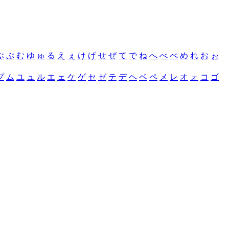
ぶ
ぷ
む
ゆ
ゅ
る
え
ぇ
け
げ
せ
ぜ
て
で
ね
へ
べ
ぺ
め
れ
お
ぉ
プ
ム
ユ
ュ
ル
エ
ェ
ケ
ゲ
セ
ゼ
テ
デ
ヘ
ベ
ペ
メ
レ
オ
ォ
コ
ゴ