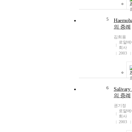
5
Haemobar
의 증례
김희용
로얄에
회사
2003
6
Salivary
의 증례
권기정
로얄에
회사
2003