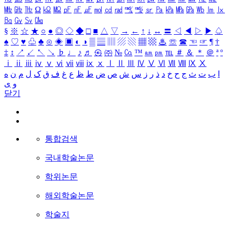
㎒
㎓
㎔
Ω
㏀
㏁
㎊
㎋
㎌
㏖
㏅
㎭
㎮
㎯
㏛
㎩
㎪
㎫
㎬
㏝
㏐
㏓
㏃
㏉
㏜
㏆
§
※
☆
★
○
●
◎
◇
◆
□
■
△
▽
→
←
↑
↓
↔
〓
◁
◀
▷
▶
♤
♠
♡
♥
♧
♣
⊙
◈
▣
◐
◑
▒
▤
▥
▨
▧
▦
▩
♨
☏
☎
☜
☞
¶
†
‡
↕
↗
↙
↖
↘
♭
♩
♪
♬
㉿
㈜
№
㏇
™
㏂
㏘
℡
＃
＆
＊
＠
ª
º
ⅰ
ⅱ
ⅲ
ⅳ
ⅴ
ⅵ
ⅶ
ⅷ
ⅸ
ⅹ
Ⅰ
Ⅱ
Ⅲ
Ⅳ
Ⅴ
Ⅵ
Ⅶ
Ⅷ
Ⅸ
Ⅹ
ا
ب
ت
ث
ج
ح
خ
د
ذ
ر
ز
س
ش
ص
ض
ط
ظ
ع
غ
ف
ق
ک
ل
م
ن
ه
و
ی
닫기
통합검색
국내학술논문
학위논문
해외학술논문
학술지