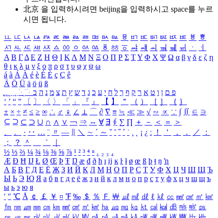
北京 을 입력하시려면
beijing
을 입력하시고 space를 누르
시면 됩니다.
ㅥ
ㅦ
ㅧ
ㅨ
ㅩ
ㅪ
ㅫ
ㅬ
ㅭ
ㅮ
ㅯ
ㅰ
ㅱ
ㅲ
ㅳ
ㅴ
ㅵ
ㅶ
ㅷ
ㅸ
ㅹ
ㅺ
ㅻ
ㅼ
ㅽ
ㅾ
ㅿ
ㆀ
ㆁ
ㆂ
ㆃ
ㆄ
ㆅ
ㆆ
ㆇ
ㆈ
ㆉ
ㆊ
ㆋ
ㆌ
ㆍ
ㆎ
Α
Β
Γ
Δ
Ε
Ζ
Η
Θ
Ι
Κ
Λ
Μ
Ν
Ξ
Ο
Π
Ρ
Σ
Τ
Υ
Φ
Χ
Ψ
Ω
α
β
γ
δ
ε
ζ
η
θ
ι
κ
λ
μ
ν
ξ
ο
π
ρ
σ
τ
υ
φ
χ
ψ
ω
á
à
Á
À
é
è
É
È
ç
Ç
ê
Ä
Ö
Ü
ä
ö
ü
ß
ְ
ֳ
ֲ
ֱ
ָ
ַ
ֵ
ֶ
ִ
ֹ
ּ
ֻ
ׂ
ׁ
ּ
ב
ה
נ
מ
צ
ת
ץ
ש
ד
ג
כ
ע
י
ח
ל
ך
ף
ק
ר
א
ט
ו
ן
ם
פ
‘
’
“
”
〔
〕
〈
〉
「
」
『
』
【
】
＂
（
）
［
］
｛
｝
±
×
÷
≠
≤
≥
∞
∴
♂
♀
∠
⊥
⌒
∂
∇
≡
≒
≪
≫
√
∽
∝
∵
∫
∬
∈
∋
⊆
⊇
⊂
⊃
∪
∩
∧
∨
￢
⇒
⇔
∀
∃
∮
∑
∏
＋
－
＜
＝
＞
、
。
·
‥
…
¨
〃
―
∥
＼
∼
´
～
ˇ
˘
˝
˚
˙
¸
˛
¡
¿
ː
！
＇
，
．
／
：
；
？
＾
＿
｀
｜
½
⅓
⅔
¼
¾
⅛
⅜
⅝
⅞
¹
²
³
⁴
ⁿ
₁
₂
₃
₄
Æ
Ð
Ħ
Ĳ
Ł
Ø
Œ
Þ
Ŧ
Ŋ
æ
đ
ð
ħ
ı
ĳ
ĸ
ŀ
ł
ø
œ
ß
þ
ŧ
ŋ
ŉ
А
Б
В
Г
Д
Е
Ё
Ж
З
И
Й
К
Л
М
Н
О
П
Р
С
Т
У
Ф
Х
Ц
Ч
Ш
Щ
Ъ
Ы
Ь
Э
Ю
Я
а
б
в
г
д
е
ё
ж
з
и
й
к
л
м
н
о
п
р
с
т
у
ф
х
ц
ч
ш
щ
ъ
ы
ь
э
ю
я
′
″
℃
Å
￠
￡
￥
¤
℉
‰
＄
％
Ｆ
￦
㎕
㎖
㎗
ℓ
㎘
㏄
㎣
㎤
㎥
㎦
㎙
㎚
㎛
㎜
㎝
㎞
㎟
㎠
㎡
㎢
㏊
㎍
㎎
㎏
㏏
㎈
㎉
㏈
㎧
㎨
㎰
㎱
㎲
㎳
㎴
㎵
㎶
㎷
㎸
㎹
㎀
㎁
㎂
㎃
㎄
㎺
㎻
㎽
㎾
㎿
㎐
㎑