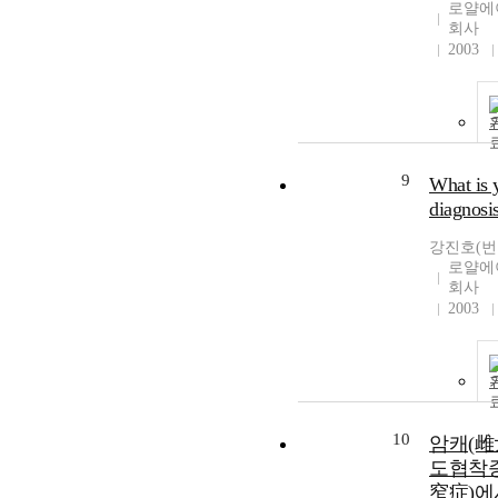
로얄에
회사
2003
9
What is 
diagnosi
강진호(번
로얄에
회사
2003
10
암캐(雌
도협착
窄症)에