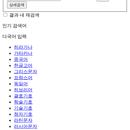
상세검색
결과 내 재검색
인기 검색어
다국어 입력
히라가나
가타카나
중국어
한글고어
그리스문자
프랑스어
독일어
히브리어
괄호기호
학술기호
기술기호
첨자기호
라틴문자
러시아문자