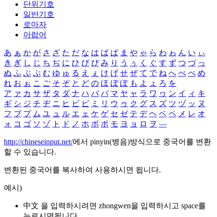
단위기호
일반기호
로마자
아랍어
あ
ぁ
か
が
さ
ざ
た
だ
な
は
ば
ぱ
ま
や
ゃ
ら
わ
ゎ
ん
い
ぃ
き
ぎ
し
じ
ち
ぢ
に
ひ
び
ぴ
み
り
う
ぅ
く
ぐ
す
ず
つ
づ
っ
ぬ
ふ
ぶ
ぷ
む
ゆ
ゅ
る
え
ぇ
け
げ
せ
ぜ
て
で
ね
へ
べ
ぺ
め
れ
お
ぉ
こ
ご
そ
ぞ
と
ど
の
ほ
ぼ
ぽ
も
よ
ょ
ろ
を
ア
ァ
カ
サ
ザ
タ
ダ
ナ
ハ
バ
パ
マ
ヤ
ャ
ラ
ワ
ヮ
ン
イ
ィ
キ
ギ
シ
ジ
チ
ヂ
ニ
ヒ
ビ
ピ
ミ
リ
ウ
ゥ
ク
グ
ス
ズ
ツ
ヅ
ッ
ヌ
フ
ブ
プ
ム
ユ
ュ
ル
エ
ェ
ケ
ゲ
セ
ゼ
テ
デ
ヘ
ベ
ペ
メ
レ
オ
ォ
コ
ゴ
ソ
ゾ
ト
ド
ノ
ホ
ボ
ポ
モ
ヨ
ョ
ロ
ヲ
―
http://chineseinput.net/
에서 pinyin(병음)방식으로 중국어를 변환
할 수 있습니다.
변환된 중국어를 복사하여 사용하시면 됩니다.
예시)
中文 을 입력하시려면
zhongwen
을 입력하시고 space를
누르시면됩니다.