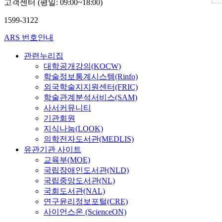
고객센터 (평일: 09:00~18:00)
1599-3122
ARS 번호안내
관련누리집
대학공개강의(KOCW)
학술정보통계시스템(Rinfo)
외국학술지지원센터(FRIC)
학술관계분석서비스(SAM)
사서커뮤니티
기관회원
지식나눔(LOOK)
의학전자도서관(MEDLIS)
유관기관 사이트
교육부(MOE)
국립장애인도서관(NLD)
국립중앙도서관(NL)
국회도서관(NAL)
연구윤리정보포털(CRE)
사이언스온 (ScienceON)