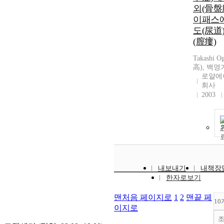
외(骨盤
이패스에
도(尿道)
(膣瘻)
Takashi 
高), 백영
로얄에
회사
2003
내보내기
내책장
한자로보기
맨처음 페이지로
1
2
맨끝 페
10
이지로