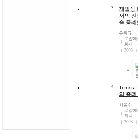
3
재발성 Uro
서의 진
술 증례
유용규
로얄에
회사
2003
4
Tumoral 
의 증례
최을수
로얄에
회사
2003