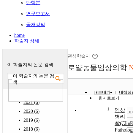
단행본
연구보고서
공개강의
home
학술지 상세
관심학술지
이 학술지의 논문 검색
로얄동물임상의학
N
이 학술지의 논문 검
색
내보내기
내책장
한자로보기
2021 (6)
1
임상
2020 (6)
10
병리
2019 (6)
학(Clinic
2018 (6)
Pathol