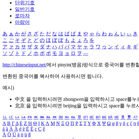
단위기호
일반기호
로마자
아랍어
あ
ぁ
か
が
さ
ざ
た
だ
な
は
ば
ぱ
ま
や
ゃ
ら
わ
ゎ
ん
い
ぃ
き
こ
ご
そ
ぞ
と
ど
の
ほ
ぼ
ぽ
も
よ
ょ
ろ
を
ア
ァ
カ
サ
ザ
タ
ダ
ナ
ハ
バ
パ
マ
ヤ
ャ
ラ
ワ
ヮ
ン
イ
ィ
キ
ギ
ソ
ゾ
ト
ド
ノ
ホ
ボ
ポ
モ
ヨ
ョ
ロ
ヲ
―
http://chineseinput.net/
에서 pinyin(병음)방식으로 중국어를 변환
변환된 중국어를 복사하여 사용하시면 됩니다.
예시)
中文 을 입력하시려면
zhongwen
을 입력하시고 space를
北京 을 입력하시려면
beijing
을 입력하시고 space를 누르
ㅥ
ㅦ
ㅧ
ㅨ
ㅩ
ㅪ
ㅫ
ㅬ
ㅭ
ㅮ
ㅯ
ㅰ
ㅱ
ㅲ
ㅳ
ㅴ
ㅵ
ㅶ
ㅷ
ㅸ
ㅹ
ㅺ
Α
Β
Γ
Δ
Ε
Ζ
Η
Θ
Ι
Κ
Λ
Μ
Ν
Ξ
Ο
Π
Ρ
Σ
Τ
Υ
Φ
Χ
Ψ
Ω
α
β
γ
δ
ε
ζ
η
á
à
Á
À
é
è
É
È
ç
Ç
ê
Ä
Ö
Ü
ä
ö
ü
ß