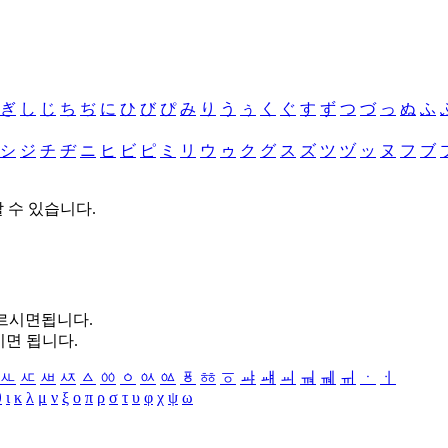
ぎ
し
じ
ち
ぢ
に
ひ
び
ぴ
み
り
う
ぅ
く
ぐ
す
ず
つ
づ
っ
ぬ
ふ
シ
ジ
チ
ヂ
ニ
ヒ
ビ
ピ
ミ
リ
ウ
ゥ
ク
グ
ス
ズ
ツ
ヅ
ッ
ヌ
フ
ブ
할 수 있습니다.
누르시면됩니다.
시면 됩니다.
ㅻ
ㅼ
ㅽ
ㅾ
ㅿ
ㆀ
ㆁ
ㆂ
ㆃ
ㆄ
ㆅ
ㆆ
ㆇ
ㆈ
ㆉ
ㆊ
ㆋ
ㆌ
ㆍ
ㆎ
θ
ι
κ
λ
μ
ν
ξ
ο
π
ρ
σ
τ
υ
φ
χ
ψ
ω