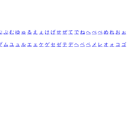
ぶ
ぷ
む
ゆ
ゅ
る
え
ぇ
け
げ
せ
ぜ
て
で
ね
へ
べ
ぺ
め
れ
お
ぉ
プ
ム
ユ
ュ
ル
エ
ェ
ケ
ゲ
セ
ゼ
テ
デ
ヘ
ベ
ペ
メ
レ
オ
ォ
コ
ゴ