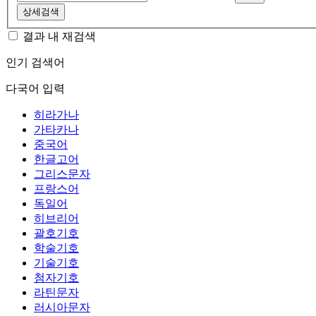
상세검색
결과 내 재검색
인기 검색어
다국어 입력
히라가나
가타카나
중국어
한글고어
그리스문자
프랑스어
독일어
히브리어
괄호기호
학술기호
기술기호
첨자기호
라틴문자
러시아문자