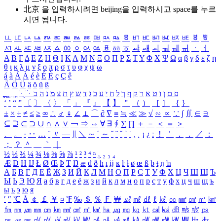
北京 을 입력하시려면
beijing
을 입력하시고 space를 누르
시면 됩니다.
ㅥ
ㅦ
ㅧ
ㅨ
ㅩ
ㅪ
ㅫ
ㅬ
ㅭ
ㅮ
ㅯ
ㅰ
ㅱ
ㅲ
ㅳ
ㅴ
ㅵ
ㅶ
ㅷ
ㅸ
ㅹ
ㅺ
ㅻ
ㅼ
ㅽ
ㅾ
ㅿ
ㆀ
ㆁ
ㆂ
ㆃ
ㆄ
ㆅ
ㆆ
ㆇ
ㆈ
ㆉ
ㆊ
ㆋ
ㆌ
ㆍ
ㆎ
Α
Β
Γ
Δ
Ε
Ζ
Η
Θ
Ι
Κ
Λ
Μ
Ν
Ξ
Ο
Π
Ρ
Σ
Τ
Υ
Φ
Χ
Ψ
Ω
α
β
γ
δ
ε
ζ
η
θ
ι
κ
λ
μ
ν
ξ
ο
π
ρ
σ
τ
υ
φ
χ
ψ
ω
á
à
Á
À
é
è
É
È
ç
Ç
ê
Ä
Ö
Ü
ä
ö
ü
ß
ְ
ֳ
ֲ
ֱ
ָ
ַ
ֵ
ֶ
ִ
ֹ
ּ
ֻ
ׂ
ׁ
ּ
ב
ה
נ
מ
צ
ת
ץ
ש
ד
ג
כ
ע
י
ח
ל
ך
ף
ק
ר
א
ט
ו
ן
ם
פ
‘
’
“
”
〔
〕
〈
〉
「
」
『
』
【
】
＂
（
）
［
］
｛
｝
±
×
÷
≠
≤
≥
∞
∴
♂
♀
∠
⊥
⌒
∂
∇
≡
≒
≪
≫
√
∽
∝
∵
∫
∬
∈
∋
⊆
⊇
⊂
⊃
∪
∩
∧
∨
￢
⇒
⇔
∀
∃
∮
∑
∏
＋
－
＜
＝
＞
、
。
·
‥
…
¨
〃
―
∥
＼
∼
´
～
ˇ
˘
˝
˚
˙
¸
˛
¡
¿
ː
！
＇
，
．
／
：
；
？
＾
＿
｀
｜
½
⅓
⅔
¼
¾
⅛
⅜
⅝
⅞
¹
²
³
⁴
ⁿ
₁
₂
₃
₄
Æ
Ð
Ħ
Ĳ
Ł
Ø
Œ
Þ
Ŧ
Ŋ
æ
đ
ð
ħ
ı
ĳ
ĸ
ŀ
ł
ø
œ
ß
þ
ŧ
ŋ
ŉ
А
Б
В
Г
Д
Е
Ё
Ж
З
И
Й
К
Л
М
Н
О
П
Р
С
Т
У
Ф
Х
Ц
Ч
Ш
Щ
Ъ
Ы
Ь
Э
Ю
Я
а
б
в
г
д
е
ё
ж
з
и
й
к
л
м
н
о
п
р
с
т
у
ф
х
ц
ч
ш
щ
ъ
ы
ь
э
ю
я
′
″
℃
Å
￠
￡
￥
¤
℉
‰
＄
％
Ｆ
￦
㎕
㎖
㎗
ℓ
㎘
㏄
㎣
㎤
㎥
㎦
㎙
㎚
㎛
㎜
㎝
㎞
㎟
㎠
㎡
㎢
㏊
㎍
㎎
㎏
㏏
㎈
㎉
㏈
㎧
㎨
㎰
㎱
㎲
㎳
㎴
㎵
㎶
㎷
㎸
㎹
㎀
㎁
㎂
㎃
㎄
㎺
㎻
㎽
㎾
㎿
㎐
㎑