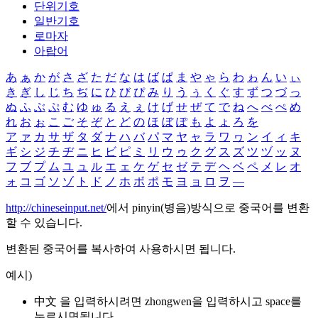
단위기호
일반기호
로마자
아랍어
あ
ぁ
か
が
さ
ざ
た
だ
な
は
ば
ぱ
ま
や
ゃ
ら
わ
ゎ
ん
い
ぃ
き
ぎ
し
じ
ち
ぢ
に
ひ
び
ぴ
み
り
う
ぅ
く
ぐ
す
ず
つ
づ
っ
ぬ
ふ
ぶ
ぷ
む
ゆ
ゅ
る
え
ぇ
け
げ
せ
ぜ
て
で
ね
へ
べ
ぺ
め
れ
お
ぉ
こ
ご
そ
ぞ
と
ど
の
ほ
ぼ
ぽ
も
よ
ょ
ろ
を
ア
ァ
カ
サ
ザ
タ
ダ
ナ
ハ
バ
パ
マ
ヤ
ャ
ラ
ワ
ヮ
ン
イ
ィ
キ
ギ
シ
ジ
チ
ヂ
ニ
ヒ
ビ
ピ
ミ
リ
ウ
ゥ
ク
グ
ス
ズ
ツ
ヅ
ッ
ヌ
フ
ブ
プ
ム
ユ
ュ
ル
エ
ェ
ケ
ゲ
セ
ゼ
テ
デ
ヘ
ベ
ペ
メ
レ
オ
ォ
コ
ゴ
ソ
ゾ
ト
ド
ノ
ホ
ボ
ポ
モ
ヨ
ョ
ロ
ヲ
―
http://chineseinput.net/
에서 pinyin(병음)방식으로 중국어를 변환
할 수 있습니다.
변환된 중국어를 복사하여 사용하시면 됩니다.
예시)
中文 을 입력하시려면
zhongwen
을 입력하시고 space를
누르시면됩니다.