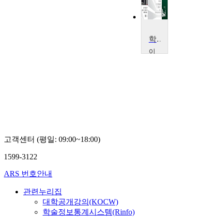
학술연구역량강화특강
이
화
여
자
대
학
교
임
보
람
고객센터 (평일: 09:00~18:00)
1599-3122
ARS 번호안내
관련누리집
대학공개강의(KOCW)
학술정보통계시스템(Rinfo)