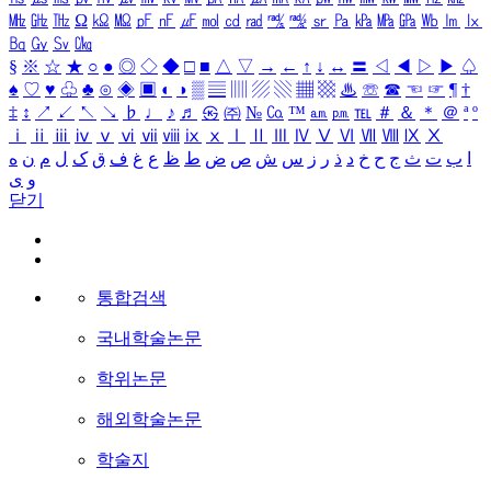
㎒
㎓
㎔
Ω
㏀
㏁
㎊
㎋
㎌
㏖
㏅
㎭
㎮
㎯
㏛
㎩
㎪
㎫
㎬
㏝
㏐
㏓
㏃
㏉
㏜
㏆
§
※
☆
★
○
●
◎
◇
◆
□
■
△
▽
→
←
↑
↓
↔
〓
◁
◀
▷
▶
♤
♠
♡
♥
♧
♣
⊙
◈
▣
◐
◑
▒
▤
▥
▨
▧
▦
▩
♨
☏
☎
☜
☞
¶
†
‡
↕
↗
↙
↖
↘
♭
♩
♪
♬
㉿
㈜
№
㏇
™
㏂
㏘
℡
＃
＆
＊
＠
ª
º
ⅰ
ⅱ
ⅲ
ⅳ
ⅴ
ⅵ
ⅶ
ⅷ
ⅸ
ⅹ
Ⅰ
Ⅱ
Ⅲ
Ⅳ
Ⅴ
Ⅵ
Ⅶ
Ⅷ
Ⅸ
Ⅹ
ا
ب
ت
ث
ج
ح
خ
د
ذ
ر
ز
س
ش
ص
ض
ط
ظ
ع
غ
ف
ق
ک
ل
م
ن
ه
و
ی
닫기
통합검색
국내학술논문
학위논문
해외학술논문
학술지