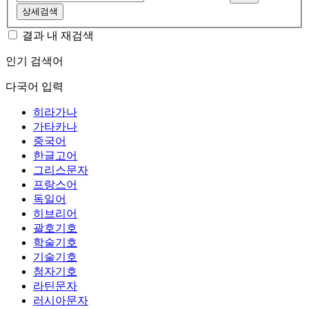
상세검색
결과 내 재검색
인기 검색어
다국어 입력
히라가나
가타카나
중국어
한글고어
그리스문자
프랑스어
독일어
히브리어
괄호기호
학술기호
기술기호
첨자기호
라틴문자
러시아문자