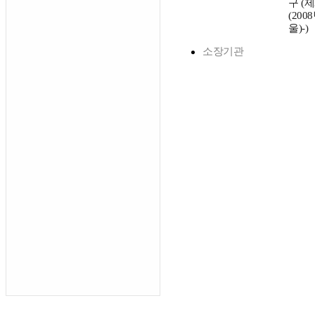
구 (제
(200
울)-)
소장기관