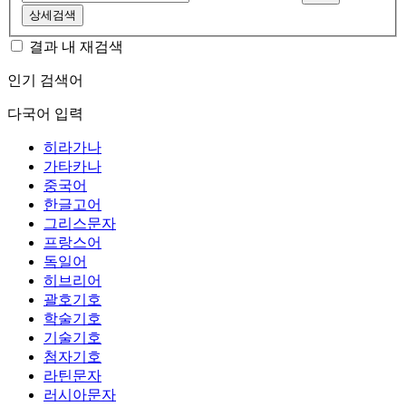
상세검색
결과 내 재검색
인기 검색어
다국어 입력
히라가나
가타카나
중국어
한글고어
그리스문자
프랑스어
독일어
히브리어
괄호기호
학술기호
기술기호
첨자기호
라틴문자
러시아문자