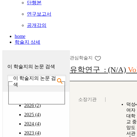
단행본
연구보고서
공개강의
home
학술지 상세
관심학술지
이 학술지의 논문 검색
유학연구 : (N/A)
Vo
이 학술지의 논문 검
색
소장기관
덕성
2026 (2)
여자
2025 (4)
대학
교 중
2024 (4)
앙도
2023 (4)
서관