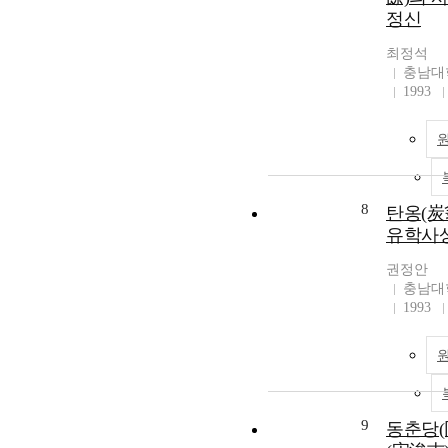
정신
최정석
충남대
1993
8
탄옹(炭
유학사상
권정안
충남대
1993
9
동춘당(