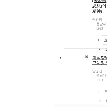
(宋浚吉
思想)의
精神)
송인창
충남대
1993
10
회덕향약
근대정
남명진
충남대
1993