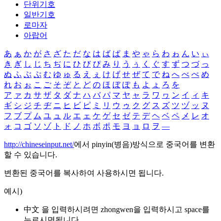
단위기호
일반기호
로마자
아랍어
あ
ぁ
か
が
さ
ざ
た
だ
な
は
ば
ぱ
ま
や
ゃ
ら
わ
ゎ
ん
い
ぃ
き
ぎ
し
じ
ち
ぢ
に
ひ
び
ぴ
み
り
う
ぅ
く
ぐ
す
ず
つ
づ
っ
ぬ
ふ
ぶ
ぷ
む
ゆ
ゅ
る
え
ぇ
け
げ
せ
ぜ
て
で
ね
へ
べ
ぺ
め
れ
お
ぉ
こ
ご
そ
ぞ
と
ど
の
ほ
ぼ
ぽ
も
よ
ょ
ろ
を
ア
ァ
カ
サ
ザ
タ
ダ
ナ
ハ
バ
パ
マ
ヤ
ャ
ラ
ワ
ヮ
ン
イ
ィ
キ
ギ
シ
ジ
チ
ヂ
ニ
ヒ
ビ
ピ
ミ
リ
ウ
ゥ
ク
グ
ス
ズ
ツ
ヅ
ッ
ヌ
フ
ブ
プ
ム
ユ
ュ
ル
エ
ェ
ケ
ゲ
セ
ゼ
テ
デ
ヘ
ベ
ペ
メ
レ
オ
ォ
コ
ゴ
ソ
ゾ
ト
ド
ノ
ホ
ボ
ポ
モ
ヨ
ョ
ロ
ヲ
―
http://chineseinput.net/
에서 pinyin(병음)방식으로 중국어를 변환
할 수 있습니다.
변환된 중국어를 복사하여 사용하시면 됩니다.
예시)
中文 을 입력하시려면
zhongwen
을 입력하시고 space를
누르시면됩니다.