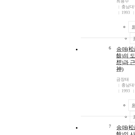
최용수
충남대
1993
6
송애(松
餘)의 
想)과 
神)
금장태
충남대
1993
7
송애(松
餘)의 