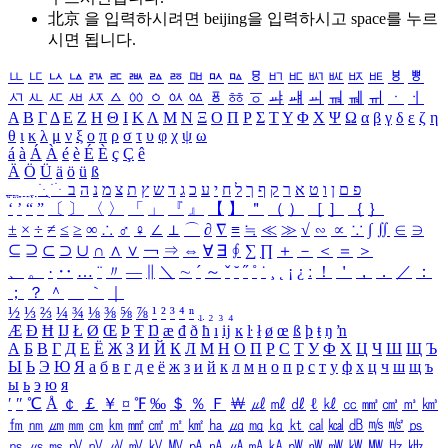
北京 을 입력하시려면
beijing
을 입력하시고 space를 누르
시면 됩니다.
ㅥ
ㅦ
ㅧ
ㅨ
ㅩ
ㅪ
ㅫ
ㅬ
ㅭ
ㅮ
ㅯ
ㅰ
ㅱ
ㅲ
ㅳ
ㅴ
ㅵ
ㅶ
ㅷ
ㅸ
ㅹ
ㅺ
ㅻ
ㅼ
ㅽ
ㅾ
ㅿ
ㆀ
ㆁ
ㆂ
ㆃ
ㆄ
ㆅ
ㆆ
ㆇ
ㆈ
ㆉ
ㆊ
ㆋ
ㆌ
ㆍ
ㆎ
Α
Β
Γ
Δ
Ε
Ζ
Η
Θ
Ι
Κ
Λ
Μ
Ν
Ξ
Ο
Π
Ρ
Σ
Τ
Υ
Φ
Χ
Ψ
Ω
α
β
γ
δ
ε
ζ
η
θ
ι
κ
λ
μ
ν
ξ
ο
π
ρ
σ
τ
υ
φ
χ
ψ
ω
á
à
Á
À
é
è
É
È
ç
Ç
ê
Ä
Ö
Ü
ä
ö
ü
ß
ְ
ֳ
ֲ
ֱ
ָ
ַ
ֵ
ֶ
ִ
ֹ
ּ
ֻ
ׂ
ׁ
ּ
ב
ה
נ
מ
צ
ת
ץ
ש
ד
ג
כ
ע
י
ח
ל
ך
ף
ק
ר
א
ט
ו
ן
ם
פ
‘
’
“
”
〔
〕
〈
〉
「
」
『
』
【
】
＂
（
）
［
］
｛
｝
±
×
÷
≠
≤
≥
∞
∴
♂
♀
∠
⊥
⌒
∂
∇
≡
≒
≪
≫
√
∽
∝
∵
∫
∬
∈
∋
⊆
⊇
⊂
⊃
∪
∩
∧
∨
￢
⇒
⇔
∀
∃
∮
∑
∏
＋
－
＜
＝
＞
、
。
·
‥
…
¨
〃
―
∥
＼
∼
´
～
ˇ
˘
˝
˚
˙
¸
˛
¡
¿
ː
！
＇
，
．
／
：
；
？
＾
＿
｀
｜
½
⅓
⅔
¼
¾
⅛
⅜
⅝
⅞
¹
²
³
⁴
ⁿ
₁
₂
₃
₄
Æ
Ð
Ħ
Ĳ
Ł
Ø
Œ
Þ
Ŧ
Ŋ
æ
đ
ð
ħ
ı
ĳ
ĸ
ŀ
ł
ø
œ
ß
þ
ŧ
ŋ
ŉ
А
Б
В
Г
Д
Е
Ё
Ж
З
И
Й
К
Л
М
Н
О
П
Р
С
Т
У
Ф
Х
Ц
Ч
Ш
Щ
Ъ
Ы
Ь
Э
Ю
Я
а
б
в
г
д
е
ё
ж
з
и
й
к
л
м
н
о
п
р
с
т
у
ф
х
ц
ч
ш
щ
ъ
ы
ь
э
ю
я
′
″
℃
Å
￠
￡
￥
¤
℉
‰
＄
％
Ｆ
￦
㎕
㎖
㎗
ℓ
㎘
㏄
㎣
㎤
㎥
㎦
㎙
㎚
㎛
㎜
㎝
㎞
㎟
㎠
㎡
㎢
㏊
㎍
㎎
㎏
㏏
㎈
㎉
㏈
㎧
㎨
㎰
㎱
㎲
㎳
㎴
㎵
㎶
㎷
㎸
㎹
㎀
㎁
㎂
㎃
㎄
㎺
㎻
㎽
㎾
㎿
㎐
㎑