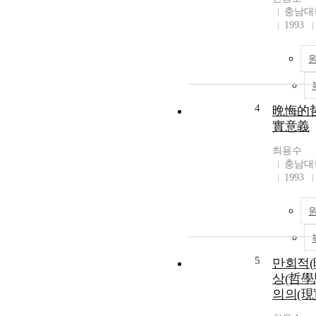
충남대
1993
4
晩悔的
實意義
최용수
충남대
1993
5
만회적(
상(哲學
의의(現