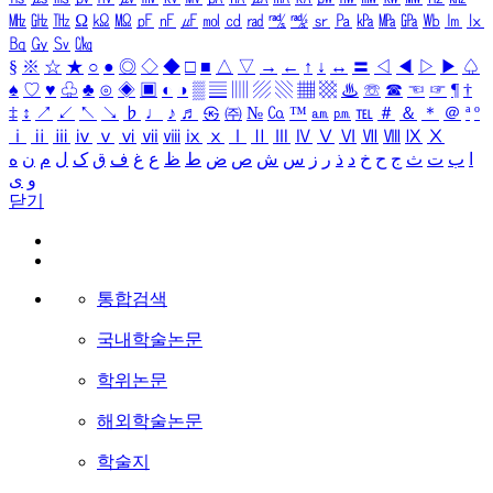
㎒
㎓
㎔
Ω
㏀
㏁
㎊
㎋
㎌
㏖
㏅
㎭
㎮
㎯
㏛
㎩
㎪
㎫
㎬
㏝
㏐
㏓
㏃
㏉
㏜
㏆
§
※
☆
★
○
●
◎
◇
◆
□
■
△
▽
→
←
↑
↓
↔
〓
◁
◀
▷
▶
♤
♠
♡
♥
♧
♣
⊙
◈
▣
◐
◑
▒
▤
▥
▨
▧
▦
▩
♨
☏
☎
☜
☞
¶
†
‡
↕
↗
↙
↖
↘
♭
♩
♪
♬
㉿
㈜
№
㏇
™
㏂
㏘
℡
＃
＆
＊
＠
ª
º
ⅰ
ⅱ
ⅲ
ⅳ
ⅴ
ⅵ
ⅶ
ⅷ
ⅸ
ⅹ
Ⅰ
Ⅱ
Ⅲ
Ⅳ
Ⅴ
Ⅵ
Ⅶ
Ⅷ
Ⅸ
Ⅹ
ا
ب
ت
ث
ج
ح
خ
د
ذ
ر
ز
س
ش
ص
ض
ط
ظ
ع
غ
ف
ق
ک
ل
م
ن
ه
و
ی
닫기
통합검색
국내학술논문
학위논문
해외학술논문
학술지