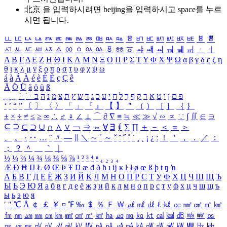
北京 을 입력하시려면
beijing
을 입력하시고 space를 누르
시면 됩니다.
ㅥ
ㅦ
ㅧ
ㅨ
ㅩ
ㅪ
ㅫ
ㅬ
ㅭ
ㅮ
ㅯ
ㅰ
ㅱ
ㅲ
ㅳ
ㅴ
ㅵ
ㅶ
ㅷ
ㅸ
ㅹ
ㅺ
ㅻ
ㅼ
ㅽ
ㅾ
ㅿ
ㆀ
ㆁ
ㆂ
ㆃ
ㆄ
ㆅ
ㆆ
ㆇ
ㆈ
ㆉ
ㆊ
ㆋ
ㆌ
ㆍ
ㆎ
Α
Β
Γ
Δ
Ε
Ζ
Η
Θ
Ι
Κ
Λ
Μ
Ν
Ξ
Ο
Π
Ρ
Σ
Τ
Υ
Φ
Χ
Ψ
Ω
α
β
γ
δ
ε
ζ
η
θ
ι
κ
λ
μ
ν
ξ
ο
π
ρ
σ
τ
υ
φ
χ
ψ
ω
á
à
Á
À
é
è
É
È
ç
Ç
ê
Ä
Ö
Ü
ä
ö
ü
ß
ְ
ֳ
ֲ
ֱ
ָ
ַ
ֵ
ֶ
ִ
ֹ
ּ
ֻ
ׂ
ׁ
ּ
ב
ה
נ
מ
צ
ת
ץ
ש
ד
ג
כ
ע
י
ח
ל
ך
ף
ק
ר
א
ט
ו
ן
ם
פ
‘
’
“
”
〔
〕
〈
〉
「
」
『
』
【
】
＂
（
）
［
］
｛
｝
±
×
÷
≠
≤
≥
∞
∴
♂
♀
∠
⊥
⌒
∂
∇
≡
≒
≪
≫
√
∽
∝
∵
∫
∬
∈
∋
⊆
⊇
⊂
⊃
∪
∩
∧
∨
￢
⇒
⇔
∀
∃
∮
∑
∏
＋
－
＜
＝
＞
、
。
·
‥
…
¨
〃
―
∥
＼
∼
´
～
ˇ
˘
˝
˚
˙
¸
˛
¡
¿
ː
！
＇
，
．
／
：
；
？
＾
＿
｀
｜
½
⅓
⅔
¼
¾
⅛
⅜
⅝
⅞
¹
²
³
⁴
ⁿ
₁
₂
₃
₄
Æ
Ð
Ħ
Ĳ
Ł
Ø
Œ
Þ
Ŧ
Ŋ
æ
đ
ð
ħ
ı
ĳ
ĸ
ŀ
ł
ø
œ
ß
þ
ŧ
ŋ
ŉ
А
Б
В
Г
Д
Е
Ё
Ж
З
И
Й
К
Л
М
Н
О
П
Р
С
Т
У
Ф
Х
Ц
Ч
Ш
Щ
Ъ
Ы
Ь
Э
Ю
Я
а
б
в
г
д
е
ё
ж
з
и
й
к
л
м
н
о
п
р
с
т
у
ф
х
ц
ч
ш
щ
ъ
ы
ь
э
ю
я
′
″
℃
Å
￠
￡
￥
¤
℉
‰
＄
％
Ｆ
￦
㎕
㎖
㎗
ℓ
㎘
㏄
㎣
㎤
㎥
㎦
㎙
㎚
㎛
㎜
㎝
㎞
㎟
㎠
㎡
㎢
㏊
㎍
㎎
㎏
㏏
㎈
㎉
㏈
㎧
㎨
㎰
㎱
㎲
㎳
㎴
㎵
㎶
㎷
㎸
㎹
㎀
㎁
㎂
㎃
㎄
㎺
㎻
㎽
㎾
㎿
㎐
㎑