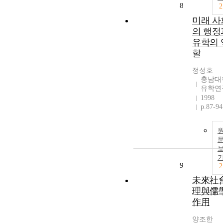
8
2
미래 사
의 행정
유학의 
할
정성호
충남대
유학연
1998
p.87-94
9
2
未來社
理與儒
作用
양조한