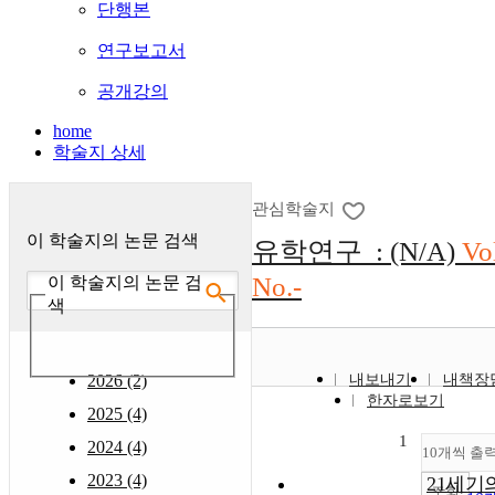
단행본
연구보고서
공개강의
home
학술지 상세
관심학술지
이 학술지의 논문 검색
유학연구 : (N/A)
Vo
No.-
이 학술지의 논문 검
색
2026 (2)
내보내기
내책장
한자로보기
2025 (4)
1
2024 (4)
10개씩 출
2023 (4)
21세기
조회