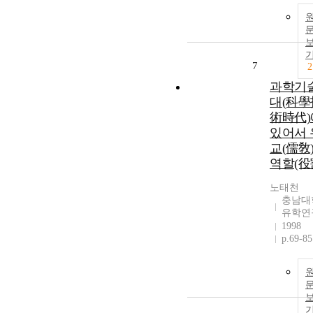
7
2
과학기
대(科學
術時代)
있어서 
교(儒敎
역할(役
노태천
충남대
유학연
1998
p.69-85