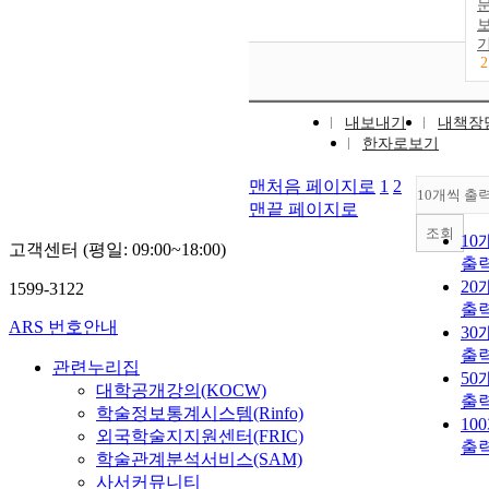
2
내보내기
내책장
한자로보기
맨처음 페이지로
1
2
10개씩 출
맨끝 페이지로
조회
10
고객센터 (평일: 09:00~18:00)
출
20
1599-3122
출
ARS 번호안내
30
출
관련누리집
50
대학공개강의(KOCW)
출
학술정보통계시스템(Rinfo)
10
외국학술지지원센터(FRIC)
출
학술관계분석서비스(SAM)
사서커뮤니티