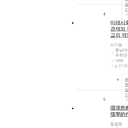
4
2
미래사
경제와 
교의 역
이기동
충남대
유학연
1998
p.17-25
5
2
環境危
儒學的
항광명