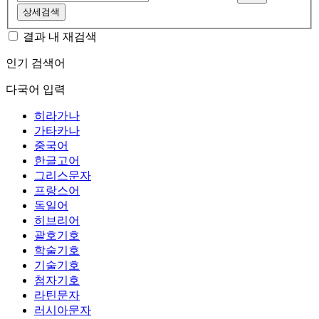
상세검색
결과 내 재검색
인기 검색어
다국어 입력
히라가나
가타카나
중국어
한글고어
그리스문자
프랑스어
독일어
히브리어
괄호기호
학술기호
기술기호
첨자기호
라틴문자
러시아문자