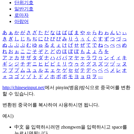
단위기호
일반기호
로마자
아랍어
あ
ぁ
か
が
さ
ざ
た
だ
な
は
ば
ぱ
ま
や
ゃ
ら
わ
ゎ
ん
い
ぃ
き
ぎ
し
じ
ち
ぢ
に
ひ
び
ぴ
み
り
う
ぅ
く
ぐ
す
ず
つ
づ
っ
ぬ
ふ
ぶ
ぷ
む
ゆ
ゅ
る
え
ぇ
け
げ
せ
ぜ
て
で
ね
へ
べ
ぺ
め
れ
お
ぉ
こ
ご
そ
ぞ
と
ど
の
ほ
ぼ
ぽ
も
よ
ょ
ろ
を
ア
ァ
カ
サ
ザ
タ
ダ
ナ
ハ
バ
パ
マ
ヤ
ャ
ラ
ワ
ヮ
ン
イ
ィ
キ
ギ
シ
ジ
チ
ヂ
ニ
ヒ
ビ
ピ
ミ
リ
ウ
ゥ
ク
グ
ス
ズ
ツ
ヅ
ッ
ヌ
フ
ブ
プ
ム
ユ
ュ
ル
エ
ェ
ケ
ゲ
セ
ゼ
テ
デ
ヘ
ベ
ペ
メ
レ
オ
ォ
コ
ゴ
ソ
ゾ
ト
ド
ノ
ホ
ボ
ポ
モ
ヨ
ョ
ロ
ヲ
―
http://chineseinput.net/
에서 pinyin(병음)방식으로 중국어를 변환
할 수 있습니다.
변환된 중국어를 복사하여 사용하시면 됩니다.
예시)
中文 을 입력하시려면
zhongwen
을 입력하시고 space를
누르시면됩니다.