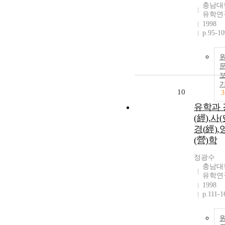
충남대
유학연
1998
p.95-10
10
3
유학과 
(經),사(
경(經),
(營)학
정광수
충남대
유학연
1998
p.111-1