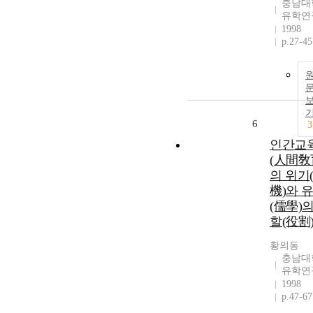
충남대
유학연
1998
p.27-45
6
3
인간교
(人間敎
의 위기
機)와 
(儒學)의
할(役割
황의동
충남대
유학연
1998
p.47-67