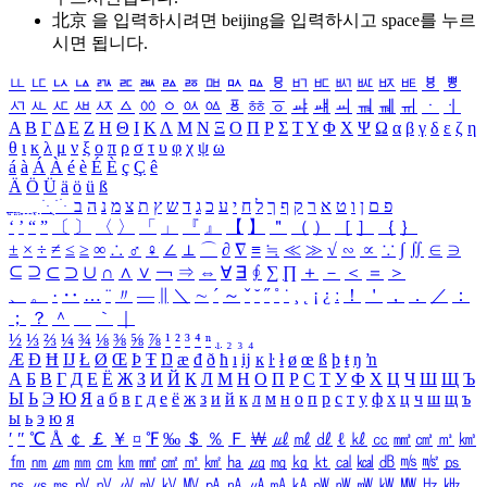
北京 을 입력하시려면
beijing
을 입력하시고 space를 누르
시면 됩니다.
ㅥ
ㅦ
ㅧ
ㅨ
ㅩ
ㅪ
ㅫ
ㅬ
ㅭ
ㅮ
ㅯ
ㅰ
ㅱ
ㅲ
ㅳ
ㅴ
ㅵ
ㅶ
ㅷ
ㅸ
ㅹ
ㅺ
ㅻ
ㅼ
ㅽ
ㅾ
ㅿ
ㆀ
ㆁ
ㆂ
ㆃ
ㆄ
ㆅ
ㆆ
ㆇ
ㆈ
ㆉ
ㆊ
ㆋ
ㆌ
ㆍ
ㆎ
Α
Β
Γ
Δ
Ε
Ζ
Η
Θ
Ι
Κ
Λ
Μ
Ν
Ξ
Ο
Π
Ρ
Σ
Τ
Υ
Φ
Χ
Ψ
Ω
α
β
γ
δ
ε
ζ
η
θ
ι
κ
λ
μ
ν
ξ
ο
π
ρ
σ
τ
υ
φ
χ
ψ
ω
á
à
Á
À
é
è
É
È
ç
Ç
ê
Ä
Ö
Ü
ä
ö
ü
ß
ְ
ֳ
ֲ
ֱ
ָ
ַ
ֵ
ֶ
ִ
ֹ
ּ
ֻ
ׂ
ׁ
ּ
ב
ה
נ
מ
צ
ת
ץ
ש
ד
ג
כ
ע
י
ח
ל
ך
ף
ק
ר
א
ט
ו
ן
ם
פ
‘
’
“
”
〔
〕
〈
〉
「
」
『
』
【
】
＂
（
）
［
］
｛
｝
±
×
÷
≠
≤
≥
∞
∴
♂
♀
∠
⊥
⌒
∂
∇
≡
≒
≪
≫
√
∽
∝
∵
∫
∬
∈
∋
⊆
⊇
⊂
⊃
∪
∩
∧
∨
￢
⇒
⇔
∀
∃
∮
∑
∏
＋
－
＜
＝
＞
、
。
·
‥
…
¨
〃
―
∥
＼
∼
´
～
ˇ
˘
˝
˚
˙
¸
˛
¡
¿
ː
！
＇
，
．
／
：
；
？
＾
＿
｀
｜
½
⅓
⅔
¼
¾
⅛
⅜
⅝
⅞
¹
²
³
⁴
ⁿ
₁
₂
₃
₄
Æ
Ð
Ħ
Ĳ
Ł
Ø
Œ
Þ
Ŧ
Ŋ
æ
đ
ð
ħ
ı
ĳ
ĸ
ŀ
ł
ø
œ
ß
þ
ŧ
ŋ
ŉ
А
Б
В
Г
Д
Е
Ё
Ж
З
И
Й
К
Л
М
Н
О
П
Р
С
Т
У
Ф
Х
Ц
Ч
Ш
Щ
Ъ
Ы
Ь
Э
Ю
Я
а
б
в
г
д
е
ё
ж
з
и
й
к
л
м
н
о
п
р
с
т
у
ф
х
ц
ч
ш
щ
ъ
ы
ь
э
ю
я
′
″
℃
Å
￠
￡
￥
¤
℉
‰
＄
％
Ｆ
￦
㎕
㎖
㎗
ℓ
㎘
㏄
㎣
㎤
㎥
㎦
㎙
㎚
㎛
㎜
㎝
㎞
㎟
㎠
㎡
㎢
㏊
㎍
㎎
㎏
㏏
㎈
㎉
㏈
㎧
㎨
㎰
㎱
㎲
㎳
㎴
㎵
㎶
㎷
㎸
㎹
㎀
㎁
㎂
㎃
㎄
㎺
㎻
㎽
㎾
㎿
㎐
㎑