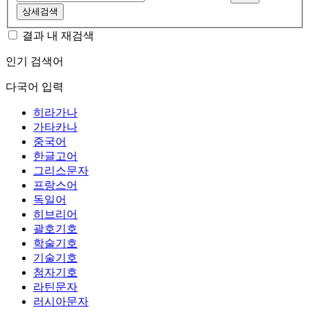
상세검색
결과 내 재검색
인기 검색어
다국어 입력
히라가나
가타카나
중국어
한글고어
그리스문자
프랑스어
독일어
히브리어
괄호기호
학술기호
기술기호
첨자기호
라틴문자
러시아문자