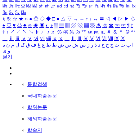
㎒
㎓
㎔
Ω
㏀
㏁
㎊
㎋
㎌
㏖
㏅
㎭
㎮
㎯
㏛
㎩
㎪
㎫
㎬
㏝
㏐
㏓
㏃
㏉
㏜
㏆
§
※
☆
★
○
●
◎
◇
◆
□
■
△
▽
→
←
↑
↓
↔
〓
◁
◀
▷
▶
♤
♠
♡
♥
♧
♣
⊙
◈
▣
◐
◑
▒
▤
▥
▨
▧
▦
▩
♨
☏
☎
☜
☞
¶
†
‡
↕
↗
↙
↖
↘
♭
♩
♪
♬
㉿
㈜
№
㏇
™
㏂
㏘
℡
＃
＆
＊
＠
ª
º
ⅰ
ⅱ
ⅲ
ⅳ
ⅴ
ⅵ
ⅶ
ⅷ
ⅸ
ⅹ
Ⅰ
Ⅱ
Ⅲ
Ⅳ
Ⅴ
Ⅵ
Ⅶ
Ⅷ
Ⅸ
Ⅹ
ا
ب
ت
ث
ج
ح
خ
د
ذ
ر
ز
س
ش
ص
ض
ط
ظ
ع
غ
ف
ق
ک
ل
م
ن
ه
و
ی
닫기
통합검색
국내학술논문
학위논문
해외학술논문
학술지