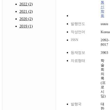
통
2022 (2)
신
2021 (2)
학
회
2020 (2)
발행연도
uuuu
2019 (1)
작성언어
Korea
ISSN
2092-
8017
등재정보
3903
자료형태
학
술
회
의
록
(프
로
시
딩)
발행국
대
한