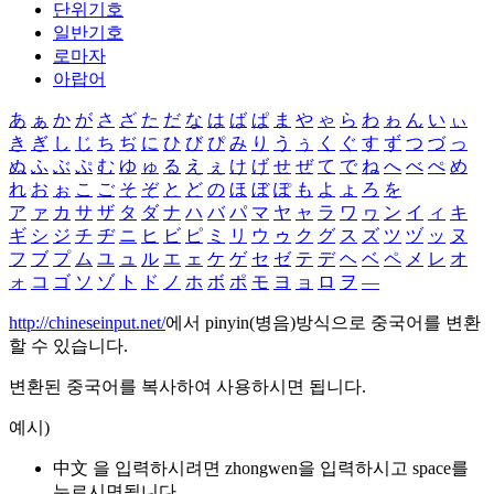
단위기호
일반기호
로마자
아랍어
あ
ぁ
か
が
さ
ざ
た
だ
な
は
ば
ぱ
ま
や
ゃ
ら
わ
ゎ
ん
い
ぃ
き
ぎ
し
じ
ち
ぢ
に
ひ
び
ぴ
み
り
う
ぅ
く
ぐ
す
ず
つ
づ
っ
ぬ
ふ
ぶ
ぷ
む
ゆ
ゅ
る
え
ぇ
け
げ
せ
ぜ
て
で
ね
へ
べ
ぺ
め
れ
お
ぉ
こ
ご
そ
ぞ
と
ど
の
ほ
ぼ
ぽ
も
よ
ょ
ろ
を
ア
ァ
カ
サ
ザ
タ
ダ
ナ
ハ
バ
パ
マ
ヤ
ャ
ラ
ワ
ヮ
ン
イ
ィ
キ
ギ
シ
ジ
チ
ヂ
ニ
ヒ
ビ
ピ
ミ
リ
ウ
ゥ
ク
グ
ス
ズ
ツ
ヅ
ッ
ヌ
フ
ブ
プ
ム
ユ
ュ
ル
エ
ェ
ケ
ゲ
セ
ゼ
テ
デ
ヘ
ベ
ペ
メ
レ
オ
ォ
コ
ゴ
ソ
ゾ
ト
ド
ノ
ホ
ボ
ポ
モ
ヨ
ョ
ロ
ヲ
―
http://chineseinput.net/
에서 pinyin(병음)방식으로 중국어를 변환
할 수 있습니다.
변환된 중국어를 복사하여 사용하시면 됩니다.
예시)
中文 을 입력하시려면
zhongwen
을 입력하시고 space를
누르시면됩니다.