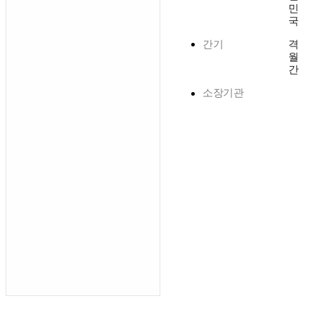
민
국
간기
격
월
간
소장기관