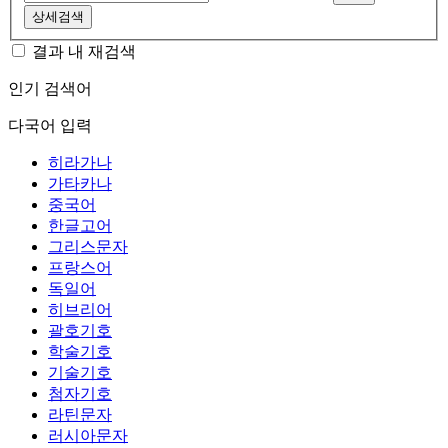
상세검색
결과 내 재검색
인기 검색어
다국어 입력
히라가나
가타카나
중국어
한글고어
그리스문자
프랑스어
독일어
히브리어
괄호기호
학술기호
기술기호
첨자기호
라틴문자
러시아문자