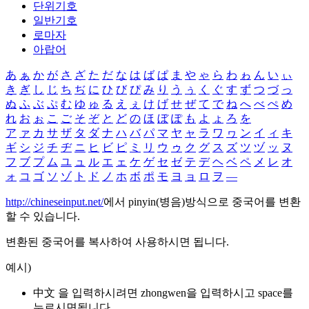
단위기호
일반기호
로마자
아랍어
あ
ぁ
か
が
さ
ざ
た
だ
な
は
ば
ぱ
ま
や
ゃ
ら
わ
ゎ
ん
い
ぃ
き
ぎ
し
じ
ち
ぢ
に
ひ
び
ぴ
み
り
う
ぅ
く
ぐ
す
ず
つ
づ
っ
ぬ
ふ
ぶ
ぷ
む
ゆ
ゅ
る
え
ぇ
け
げ
せ
ぜ
て
で
ね
へ
べ
ぺ
め
れ
お
ぉ
こ
ご
そ
ぞ
と
ど
の
ほ
ぼ
ぽ
も
よ
ょ
ろ
を
ア
ァ
カ
サ
ザ
タ
ダ
ナ
ハ
バ
パ
マ
ヤ
ャ
ラ
ワ
ヮ
ン
イ
ィ
キ
ギ
シ
ジ
チ
ヂ
ニ
ヒ
ビ
ピ
ミ
リ
ウ
ゥ
ク
グ
ス
ズ
ツ
ヅ
ッ
ヌ
フ
ブ
プ
ム
ユ
ュ
ル
エ
ェ
ケ
ゲ
セ
ゼ
テ
デ
ヘ
ベ
ペ
メ
レ
オ
ォ
コ
ゴ
ソ
ゾ
ト
ド
ノ
ホ
ボ
ポ
モ
ヨ
ョ
ロ
ヲ
―
http://chineseinput.net/
에서 pinyin(병음)방식으로 중국어를 변환
할 수 있습니다.
변환된 중국어를 복사하여 사용하시면 됩니다.
예시)
中文 을 입력하시려면
zhongwen
을 입력하시고 space를
누르시면됩니다.