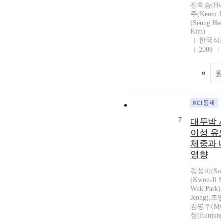
진휘승(Hwi
주(Keum 
(Seung H
Kim)
한국식
2009
7
대두박 
이성 유
체중과 
영향
김성미(Sun
(Kwon-Il
Wuk Park
Jeong),조
김명주(Myu
정(Eunju