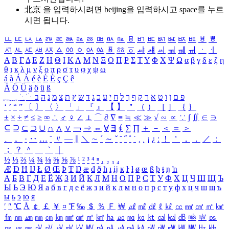
北京 을 입력하시려면
beijing
을 입력하시고 space를 누르
시면 됩니다.
ㅥ
ㅦ
ㅧ
ㅨ
ㅩ
ㅪ
ㅫ
ㅬ
ㅭ
ㅮ
ㅯ
ㅰ
ㅱ
ㅲ
ㅳ
ㅴ
ㅵ
ㅶ
ㅷ
ㅸ
ㅹ
ㅺ
ㅻ
ㅼ
ㅽ
ㅾ
ㅿ
ㆀ
ㆁ
ㆂ
ㆃ
ㆄ
ㆅ
ㆆ
ㆇ
ㆈ
ㆉ
ㆊ
ㆋ
ㆌ
ㆍ
ㆎ
Α
Β
Γ
Δ
Ε
Ζ
Η
Θ
Ι
Κ
Λ
Μ
Ν
Ξ
Ο
Π
Ρ
Σ
Τ
Υ
Φ
Χ
Ψ
Ω
α
β
γ
δ
ε
ζ
η
θ
ι
κ
λ
μ
ν
ξ
ο
π
ρ
σ
τ
υ
φ
χ
ψ
ω
á
à
Á
À
é
è
É
È
ç
Ç
ê
Ä
Ö
Ü
ä
ö
ü
ß
ְ
ֳ
ֲ
ֱ
ָ
ַ
ֵ
ֶ
ִ
ֹ
ּ
ֻ
ׂ
ׁ
ּ
ב
ה
נ
מ
צ
ת
ץ
ש
ד
ג
כ
ע
י
ח
ל
ך
ף
ק
ר
א
ט
ו
ן
ם
פ
‘
’
“
”
〔
〕
〈
〉
「
」
『
』
【
】
＂
（
）
［
］
｛
｝
±
×
÷
≠
≤
≥
∞
∴
♂
♀
∠
⊥
⌒
∂
∇
≡
≒
≪
≫
√
∽
∝
∵
∫
∬
∈
∋
⊆
⊇
⊂
⊃
∪
∩
∧
∨
￢
⇒
⇔
∀
∃
∮
∑
∏
＋
－
＜
＝
＞
、
。
·
‥
…
¨
〃
―
∥
＼
∼
´
～
ˇ
˘
˝
˚
˙
¸
˛
¡
¿
ː
！
＇
，
．
／
：
；
？
＾
＿
｀
｜
½
⅓
⅔
¼
¾
⅛
⅜
⅝
⅞
¹
²
³
⁴
ⁿ
₁
₂
₃
₄
Æ
Ð
Ħ
Ĳ
Ł
Ø
Œ
Þ
Ŧ
Ŋ
æ
đ
ð
ħ
ı
ĳ
ĸ
ŀ
ł
ø
œ
ß
þ
ŧ
ŋ
ŉ
А
Б
В
Г
Д
Е
Ё
Ж
З
И
Й
К
Л
М
Н
О
П
Р
С
Т
У
Ф
Х
Ц
Ч
Ш
Щ
Ъ
Ы
Ь
Э
Ю
Я
а
б
в
г
д
е
ё
ж
з
и
й
к
л
м
н
о
п
р
с
т
у
ф
х
ц
ч
ш
щ
ъ
ы
ь
э
ю
я
′
″
℃
Å
￠
￡
￥
¤
℉
‰
＄
％
Ｆ
￦
㎕
㎖
㎗
ℓ
㎘
㏄
㎣
㎤
㎥
㎦
㎙
㎚
㎛
㎜
㎝
㎞
㎟
㎠
㎡
㎢
㏊
㎍
㎎
㎏
㏏
㎈
㎉
㏈
㎧
㎨
㎰
㎱
㎲
㎳
㎴
㎵
㎶
㎷
㎸
㎹
㎀
㎁
㎂
㎃
㎄
㎺
㎻
㎽
㎾
㎿
㎐
㎑