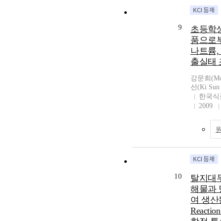
9
초등학생
품으로부
나트륨,
출실태 
강문희(Moo
선(Ki Sun
한국식
2009
10
탈지대두
해물과 
여 생산된 
Reactio