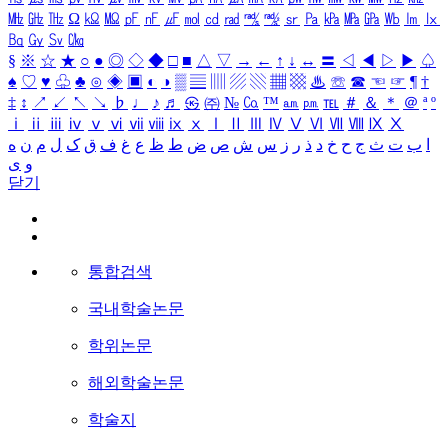
㎒
㎓
㎔
Ω
㏀
㏁
㎊
㎋
㎌
㏖
㏅
㎭
㎮
㎯
㏛
㎩
㎪
㎫
㎬
㏝
㏐
㏓
㏃
㏉
㏜
㏆
§
※
☆
★
○
●
◎
◇
◆
□
■
△
▽
→
←
↑
↓
↔
〓
◁
◀
▷
▶
♤
♠
♡
♥
♧
♣
⊙
◈
▣
◐
◑
▒
▤
▥
▨
▧
▦
▩
♨
☏
☎
☜
☞
¶
†
‡
↕
↗
↙
↖
↘
♭
♩
♪
♬
㉿
㈜
№
㏇
™
㏂
㏘
℡
＃
＆
＊
＠
ª
º
ⅰ
ⅱ
ⅲ
ⅳ
ⅴ
ⅵ
ⅶ
ⅷ
ⅸ
ⅹ
Ⅰ
Ⅱ
Ⅲ
Ⅳ
Ⅴ
Ⅵ
Ⅶ
Ⅷ
Ⅸ
Ⅹ
ا
ب
ت
ث
ج
ح
خ
د
ذ
ر
ز
س
ش
ص
ض
ط
ظ
ع
غ
ف
ق
ک
ل
م
ن
ه
و
ی
닫기
통합검색
국내학술논문
학위논문
해외학술논문
학술지