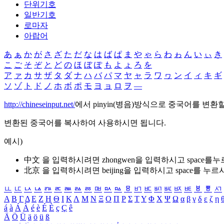
단위기호
일반기호
로마자
아랍어
あ
ぁ
か
が
さ
ざ
た
だ
な
は
ば
ぱ
ま
や
ゃ
ら
わ
ゎ
ん
い
ぃ
き
こ
ご
そ
ぞ
と
ど
の
ほ
ぼ
ぽ
も
よ
ょ
ろ
を
ア
ァ
カ
サ
ザ
タ
ダ
ナ
ハ
バ
パ
マ
ヤ
ャ
ラ
ワ
ヮ
ン
イ
ィ
キ
ギ
ソ
ゾ
ト
ド
ノ
ホ
ボ
ポ
モ
ヨ
ョ
ロ
ヲ
―
http://chineseinput.net/
에서 pinyin(병음)방식으로 중국어를 변환
변환된 중국어를 복사하여 사용하시면 됩니다.
예시)
中文 을 입력하시려면
zhongwen
을 입력하시고 space를
北京 을 입력하시려면
beijing
을 입력하시고 space를 누르
ㅥ
ㅦ
ㅧ
ㅨ
ㅩ
ㅪ
ㅫ
ㅬ
ㅭ
ㅮ
ㅯ
ㅰ
ㅱ
ㅲ
ㅳ
ㅴ
ㅵ
ㅶ
ㅷ
ㅸ
ㅹ
ㅺ
Α
Β
Γ
Δ
Ε
Ζ
Η
Θ
Ι
Κ
Λ
Μ
Ν
Ξ
Ο
Π
Ρ
Σ
Τ
Υ
Φ
Χ
Ψ
Ω
α
β
γ
δ
ε
ζ
η
á
à
Á
À
é
è
É
È
ç
Ç
ê
Ä
Ö
Ü
ä
ö
ü
ß