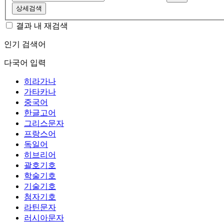
상세검색
결과 내 재검색
인기 검색어
다국어 입력
히라가나
가타카나
중국어
한글고어
그리스문자
프랑스어
독일어
히브리어
괄호기호
학술기호
기술기호
첨자기호
라틴문자
러시아문자