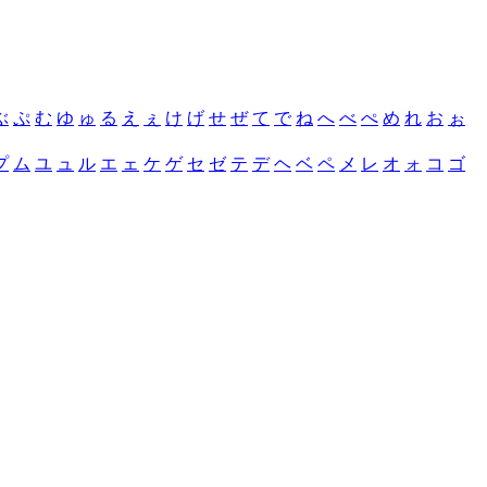
ぶ
ぷ
む
ゆ
ゅ
る
え
ぇ
け
げ
せ
ぜ
て
で
ね
へ
べ
ぺ
め
れ
お
ぉ
プ
ム
ユ
ュ
ル
エ
ェ
ケ
ゲ
セ
ゼ
テ
デ
ヘ
ベ
ペ
メ
レ
オ
ォ
コ
ゴ