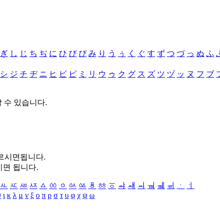
ぎ
し
じ
ち
ぢ
に
ひ
び
ぴ
み
り
う
ぅ
く
ぐ
す
ず
つ
づ
っ
ぬ
ふ
シ
ジ
チ
ヂ
ニ
ヒ
ビ
ピ
ミ
リ
ウ
ゥ
ク
グ
ス
ズ
ツ
ヅ
ッ
ヌ
フ
ブ
할 수 있습니다.
누르시면됩니다.
시면 됩니다.
ㅻ
ㅼ
ㅽ
ㅾ
ㅿ
ㆀ
ㆁ
ㆂ
ㆃ
ㆄ
ㆅ
ㆆ
ㆇ
ㆈ
ㆉ
ㆊ
ㆋ
ㆌ
ㆍ
ㆎ
θ
ι
κ
λ
μ
ν
ξ
ο
π
ρ
σ
τ
υ
φ
χ
ψ
ω