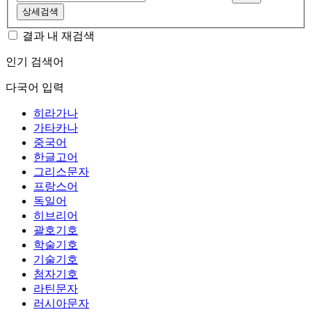
상세검색
결과 내 재검색
인기 검색어
다국어 입력
히라가나
가타카나
중국어
한글고어
그리스문자
프랑스어
독일어
히브리어
괄호기호
학술기호
기술기호
첨자기호
라틴문자
러시아문자