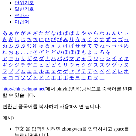
단위기호
일반기호
로마자
아랍어
あ
ぁ
か
が
さ
ざ
た
だ
な
は
ば
ぱ
ま
や
ゃ
ら
わ
ゎ
ん
い
ぃ
き
ぎ
し
じ
ち
ぢ
に
ひ
び
ぴ
み
り
う
ぅ
く
ぐ
す
ず
つ
づ
っ
ぬ
ふ
ぶ
ぷ
む
ゆ
ゅ
る
え
ぇ
け
げ
せ
ぜ
て
で
ね
へ
べ
ぺ
め
れ
お
ぉ
こ
ご
そ
ぞ
と
ど
の
ほ
ぼ
ぽ
も
よ
ょ
ろ
を
ア
ァ
カ
サ
ザ
タ
ダ
ナ
ハ
バ
パ
マ
ヤ
ャ
ラ
ワ
ヮ
ン
イ
ィ
キ
ギ
シ
ジ
チ
ヂ
ニ
ヒ
ビ
ピ
ミ
リ
ウ
ゥ
ク
グ
ス
ズ
ツ
ヅ
ッ
ヌ
フ
ブ
プ
ム
ユ
ュ
ル
エ
ェ
ケ
ゲ
セ
ゼ
テ
デ
ヘ
ベ
ペ
メ
レ
オ
ォ
コ
ゴ
ソ
ゾ
ト
ド
ノ
ホ
ボ
ポ
モ
ヨ
ョ
ロ
ヲ
―
http://chineseinput.net/
에서 pinyin(병음)방식으로 중국어를 변환
할 수 있습니다.
변환된 중국어를 복사하여 사용하시면 됩니다.
예시)
中文 을 입력하시려면
zhongwen
을 입력하시고 space를
누르시면됩니다.