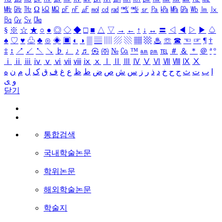
㎒
㎓
㎔
Ω
㏀
㏁
㎊
㎋
㎌
㏖
㏅
㎭
㎮
㎯
㏛
㎩
㎪
㎫
㎬
㏝
㏐
㏓
㏃
㏉
㏜
㏆
§
※
☆
★
○
●
◎
◇
◆
□
■
△
▽
→
←
↑
↓
↔
〓
◁
◀
▷
▶
♤
♠
♡
♥
♧
♣
⊙
◈
▣
◐
◑
▒
▤
▥
▨
▧
▦
▩
♨
☏
☎
☜
☞
¶
†
‡
↕
↗
↙
↖
↘
♭
♩
♪
♬
㉿
㈜
№
㏇
™
㏂
㏘
℡
＃
＆
＊
＠
ª
º
ⅰ
ⅱ
ⅲ
ⅳ
ⅴ
ⅵ
ⅶ
ⅷ
ⅸ
ⅹ
Ⅰ
Ⅱ
Ⅲ
Ⅳ
Ⅴ
Ⅵ
Ⅶ
Ⅷ
Ⅸ
Ⅹ
ا
ب
ت
ث
ج
ح
خ
د
ذ
ر
ز
س
ش
ص
ض
ط
ظ
ع
غ
ف
ق
ک
ل
م
ن
ه
و
ی
닫기
통합검색
국내학술논문
학위논문
해외학술논문
학술지