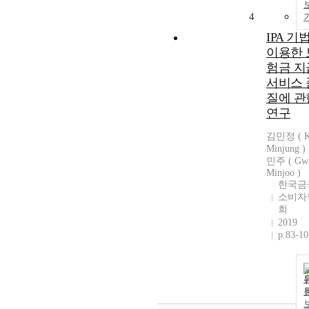
4
IPA 기
이용한 
험금 지
서비스 
질에 관
연구
김민정 ( 
Minjung )
민주 ( Gw
Minjoo )
한국금
소비자
회
2019
p.83-10