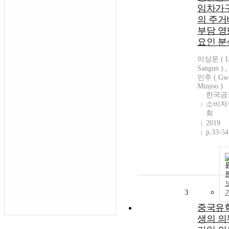
임차가
의 주거
부담 영
요인 분
이상운 ( L
Sangun ) 
민주 ( Gw
Minjoo )
한국금
소비자
회
2019
p.33-54
3
중국유
생의 의