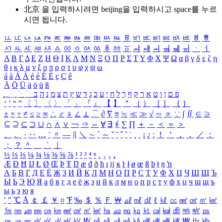
北京 을 입력하시려면
beijing
을 입력하시고 space를 누르
시면 됩니다.
ㅥ
ㅦ
ㅧ
ㅨ
ㅩ
ㅪ
ㅫ
ㅬ
ㅭ
ㅮ
ㅯ
ㅰ
ㅱ
ㅲ
ㅳ
ㅴ
ㅵ
ㅶ
ㅷ
ㅸ
ㅹ
ㅺ
ㅻ
ㅼ
ㅽ
ㅾ
ㅿ
ㆀ
ㆁ
ㆂ
ㆃ
ㆄ
ㆅ
ㆆ
ㆇ
ㆈ
ㆉ
ㆊ
ㆋ
ㆌ
ㆍ
ㆎ
Α
Β
Γ
Δ
Ε
Ζ
Η
Θ
Ι
Κ
Λ
Μ
Ν
Ξ
Ο
Π
Ρ
Σ
Τ
Υ
Φ
Χ
Ψ
Ω
α
β
γ
δ
ε
ζ
η
θ
ι
κ
λ
μ
ν
ξ
ο
π
ρ
σ
τ
υ
φ
χ
ψ
ω
á
à
Á
À
é
è
É
È
ç
Ç
ê
Ä
Ö
Ü
ä
ö
ü
ß
ְ
ֳ
ֲ
ֱ
ָ
ַ
ֵ
ֶ
ִ
ֹ
ּ
ֻ
ׂ
ׁ
ּ
ב
ה
נ
מ
צ
ת
ץ
ש
ד
ג
כ
ע
י
ח
ל
ך
ף
ק
ר
א
ט
ו
ן
ם
פ
‘
’
“
”
〔
〕
〈
〉
「
」
『
』
【
】
＂
（
）
［
］
｛
｝
±
×
÷
≠
≤
≥
∞
∴
♂
♀
∠
⊥
⌒
∂
∇
≡
≒
≪
≫
√
∽
∝
∵
∫
∬
∈
∋
⊆
⊇
⊂
⊃
∪
∩
∧
∨
￢
⇒
⇔
∀
∃
∮
∑
∏
＋
－
＜
＝
＞
、
。
·
‥
…
¨
〃
―
∥
＼
∼
´
～
ˇ
˘
˝
˚
˙
¸
˛
¡
¿
ː
！
＇
，
．
／
：
；
？
＾
＿
｀
｜
½
⅓
⅔
¼
¾
⅛
⅜
⅝
⅞
¹
²
³
⁴
ⁿ
₁
₂
₃
₄
Æ
Ð
Ħ
Ĳ
Ł
Ø
Œ
Þ
Ŧ
Ŋ
æ
đ
ð
ħ
ı
ĳ
ĸ
ŀ
ł
ø
œ
ß
þ
ŧ
ŋ
ŉ
А
Б
В
Г
Д
Е
Ё
Ж
З
И
Й
К
Л
М
Н
О
П
Р
С
Т
У
Ф
Х
Ц
Ч
Ш
Щ
Ъ
Ы
Ь
Э
Ю
Я
а
б
в
г
д
е
ё
ж
з
и
й
к
л
м
н
о
п
р
с
т
у
ф
х
ц
ч
ш
щ
ъ
ы
ь
э
ю
я
′
″
℃
Å
￠
￡
￥
¤
℉
‰
＄
％
Ｆ
￦
㎕
㎖
㎗
ℓ
㎘
㏄
㎣
㎤
㎥
㎦
㎙
㎚
㎛
㎜
㎝
㎞
㎟
㎠
㎡
㎢
㏊
㎍
㎎
㎏
㏏
㎈
㎉
㏈
㎧
㎨
㎰
㎱
㎲
㎳
㎴
㎵
㎶
㎷
㎸
㎹
㎀
㎁
㎂
㎃
㎄
㎺
㎻
㎽
㎾
㎿
㎐
㎑