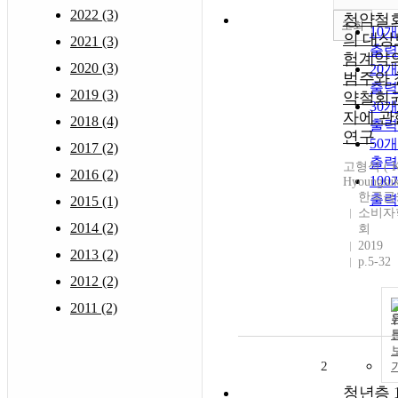
2022 (3)
청약철
조회
10
의 대상
2021 (3)
출력
험계약
2020 (3)
20
범주와 
출력
2019 (3)
약철회
30
자에 관
2018 (4)
출력
연구
50
2017 (2)
출력
고형석 ( 
2016 (2)
10
Hyoungsuk
한국금
출력
2015 (1)
소비자
2014 (2)
회
2019
2013 (2)
p.5-32
2012 (2)
2011 (2)
2
청년층 