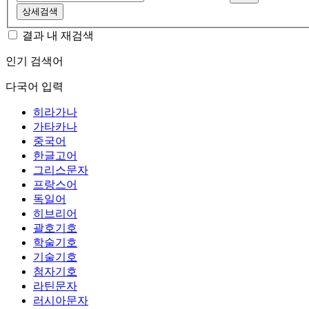
상세검색
결과 내 재검색
인기 검색어
다국어 입력
히라가나
가타카나
중국어
한글고어
그리스문자
프랑스어
독일어
히브리어
괄호기호
학술기호
기술기호
첨자기호
라틴문자
러시아문자