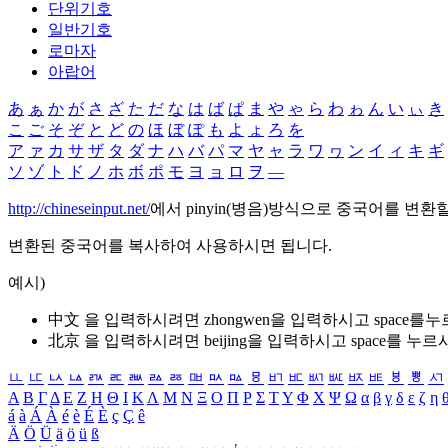
단위기호
일반기호
로마자
아랍어
あ
ぁ
か
が
さ
ざ
た
だ
な
は
ば
ぱ
ま
や
ゃ
ら
わ
ゎ
ん
い
ぃ
き
こ
ご
そ
ぞ
と
ど
の
ほ
ぼ
ぽ
も
よ
ょ
ろ
を
ア
ァ
カ
サ
ザ
タ
ダ
ナ
ハ
バ
パ
マ
ヤ
ャ
ラ
ワ
ヮ
ン
イ
ィ
キ
ギ
ソ
ゾ
ト
ド
ノ
ホ
ボ
ポ
モ
ヨ
ョ
ロ
ヲ
―
http://chineseinput.net/
에서 pinyin(병음)방식으로 중국어를 변환
변환된 중국어를 복사하여 사용하시면 됩니다.
예시)
中文 을 입력하시려면
zhongwen
을 입력하시고 space를
北京 을 입력하시려면
beijing
을 입력하시고 space를 누르
ㅥ
ㅦ
ㅧ
ㅨ
ㅩ
ㅪ
ㅫ
ㅬ
ㅭ
ㅮ
ㅯ
ㅰ
ㅱ
ㅲ
ㅳ
ㅴ
ㅵ
ㅶ
ㅷ
ㅸ
ㅹ
ㅺ
Α
Β
Γ
Δ
Ε
Ζ
Η
Θ
Ι
Κ
Λ
Μ
Ν
Ξ
Ο
Π
Ρ
Σ
Τ
Υ
Φ
Χ
Ψ
Ω
α
β
γ
δ
ε
ζ
η
á
à
Á
À
é
è
É
È
ç
Ç
ê
Ä
Ö
Ü
ä
ö
ü
ß