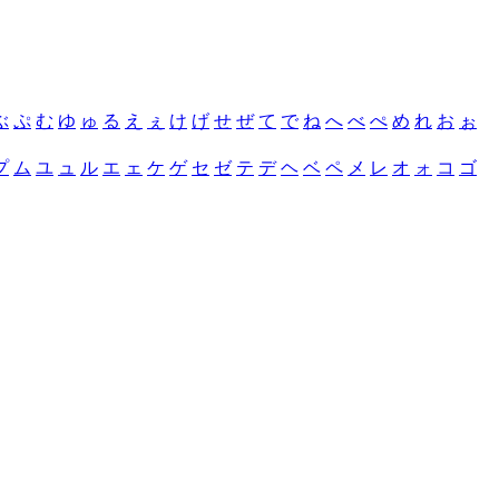
ぶ
ぷ
む
ゆ
ゅ
る
え
ぇ
け
げ
せ
ぜ
て
で
ね
へ
べ
ぺ
め
れ
お
ぉ
プ
ム
ユ
ュ
ル
エ
ェ
ケ
ゲ
セ
ゼ
テ
デ
ヘ
ベ
ペ
メ
レ
オ
ォ
コ
ゴ