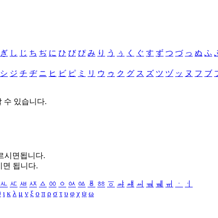
ぎ
し
じ
ち
ぢ
に
ひ
び
ぴ
み
り
う
ぅ
く
ぐ
す
ず
つ
づ
っ
ぬ
ふ
シ
ジ
チ
ヂ
ニ
ヒ
ビ
ピ
ミ
リ
ウ
ゥ
ク
グ
ス
ズ
ツ
ヅ
ッ
ヌ
フ
ブ
할 수 있습니다.
누르시면됩니다.
시면 됩니다.
ㅻ
ㅼ
ㅽ
ㅾ
ㅿ
ㆀ
ㆁ
ㆂ
ㆃ
ㆄ
ㆅ
ㆆ
ㆇ
ㆈ
ㆉ
ㆊ
ㆋ
ㆌ
ㆍ
ㆎ
θ
ι
κ
λ
μ
ν
ξ
ο
π
ρ
σ
τ
υ
φ
χ
ψ
ω