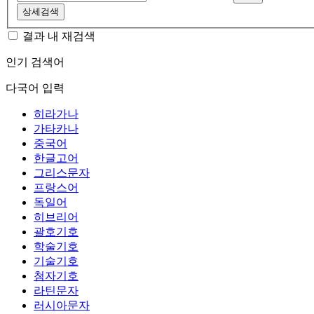
상세검색
결과 내 재검색
인기 검색어
다국어 입력
히라가나
가타카나
중국어
한글고어
그리스문자
프랑스어
독일어
히브리어
괄호기호
학술기호
기술기호
첨자기호
라틴문자
러시아문자