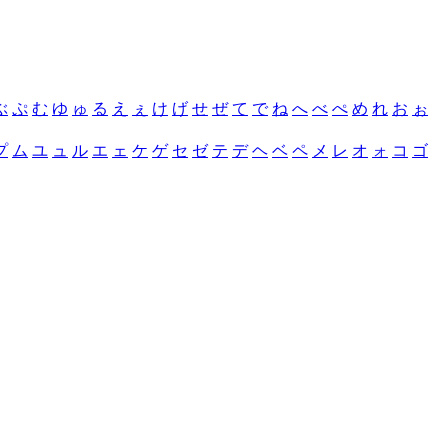
ぶ
ぷ
む
ゆ
ゅ
る
え
ぇ
け
げ
せ
ぜ
て
で
ね
へ
べ
ぺ
め
れ
お
ぉ
プ
ム
ユ
ュ
ル
エ
ェ
ケ
ゲ
セ
ゼ
テ
デ
ヘ
ベ
ペ
メ
レ
オ
ォ
コ
ゴ