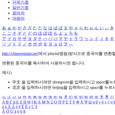
단위기호
일반기호
로마자
아랍어
あ
ぁ
か
が
さ
ざ
た
だ
な
は
ば
ぱ
ま
や
ゃ
ら
わ
ゎ
ん
い
ぃ
き
こ
ご
そ
ぞ
と
ど
の
ほ
ぼ
ぽ
も
よ
ょ
ろ
を
ア
ァ
カ
サ
ザ
タ
ダ
ナ
ハ
バ
パ
マ
ヤ
ャ
ラ
ワ
ヮ
ン
イ
ィ
キ
ギ
ソ
ゾ
ト
ド
ノ
ホ
ボ
ポ
モ
ヨ
ョ
ロ
ヲ
―
http://chineseinput.net/
에서 pinyin(병음)방식으로 중국어를 변환
변환된 중국어를 복사하여 사용하시면 됩니다.
예시)
中文 을 입력하시려면
zhongwen
을 입력하시고 space를
北京 을 입력하시려면
beijing
을 입력하시고 space를 누르
ㅥ
ㅦ
ㅧ
ㅨ
ㅩ
ㅪ
ㅫ
ㅬ
ㅭ
ㅮ
ㅯ
ㅰ
ㅱ
ㅲ
ㅳ
ㅴ
ㅵ
ㅶ
ㅷ
ㅸ
ㅹ
ㅺ
Α
Β
Γ
Δ
Ε
Ζ
Η
Θ
Ι
Κ
Λ
Μ
Ν
Ξ
Ο
Π
Ρ
Σ
Τ
Υ
Φ
Χ
Ψ
Ω
α
β
γ
δ
ε
ζ
η
á
à
Á
À
é
è
É
È
ç
Ç
ê
Ä
Ö
Ü
ä
ö
ü
ß