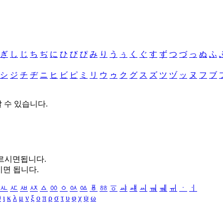
ぎ
し
じ
ち
ぢ
に
ひ
び
ぴ
み
り
う
ぅ
く
ぐ
す
ず
つ
づ
っ
ぬ
ふ
シ
ジ
チ
ヂ
ニ
ヒ
ビ
ピ
ミ
リ
ウ
ゥ
ク
グ
ス
ズ
ツ
ヅ
ッ
ヌ
フ
ブ
할 수 있습니다.
누르시면됩니다.
시면 됩니다.
ㅻ
ㅼ
ㅽ
ㅾ
ㅿ
ㆀ
ㆁ
ㆂ
ㆃ
ㆄ
ㆅ
ㆆ
ㆇ
ㆈ
ㆉ
ㆊ
ㆋ
ㆌ
ㆍ
ㆎ
θ
ι
κ
λ
μ
ν
ξ
ο
π
ρ
σ
τ
υ
φ
χ
ψ
ω