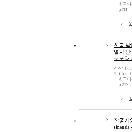
한국어
p.208-
8
한국 남
멸치 난 
분포와 
김진영 ( Ji
일 ( Joo Il
한국어
p.217-
9
잡종기원의
sinensis