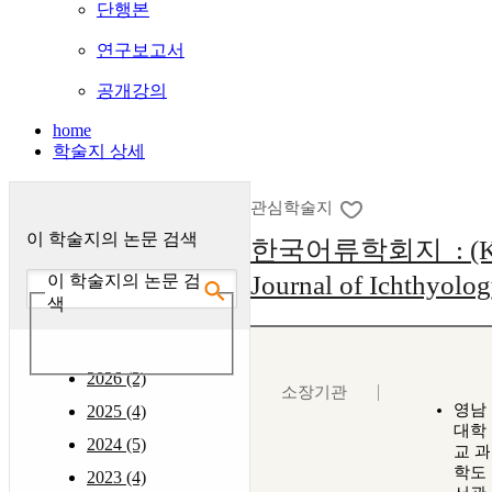
단행본
연구보고서
공개강의
home
학술지 상세
관심학술지
이 학술지의 논문 검색
한국어류학회지 : (Ko
Journal of Ichthyolo
이 학술지의 논문 검
색
2026 (2)
소장기관
영남
2025 (4)
대학
2024 (5)
교 과
학도
2023 (4)