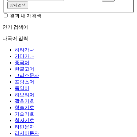
상세검색
결과 내 재검색
인기 검색어
다국어 입력
히라가나
가타카나
중국어
한글고어
그리스문자
프랑스어
독일어
히브리어
괄호기호
학술기호
기술기호
첨자기호
라틴문자
러시아문자