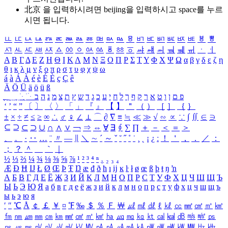
北京 을 입력하시려면
beijing
을 입력하시고 space를 누르
시면 됩니다.
ㅥ
ㅦ
ㅧ
ㅨ
ㅩ
ㅪ
ㅫ
ㅬ
ㅭ
ㅮ
ㅯ
ㅰ
ㅱ
ㅲ
ㅳ
ㅴ
ㅵ
ㅶ
ㅷ
ㅸ
ㅹ
ㅺ
ㅻ
ㅼ
ㅽ
ㅾ
ㅿ
ㆀ
ㆁ
ㆂ
ㆃ
ㆄ
ㆅ
ㆆ
ㆇ
ㆈ
ㆉ
ㆊ
ㆋ
ㆌ
ㆍ
ㆎ
Α
Β
Γ
Δ
Ε
Ζ
Η
Θ
Ι
Κ
Λ
Μ
Ν
Ξ
Ο
Π
Ρ
Σ
Τ
Υ
Φ
Χ
Ψ
Ω
α
β
γ
δ
ε
ζ
η
θ
ι
κ
λ
μ
ν
ξ
ο
π
ρ
σ
τ
υ
φ
χ
ψ
ω
á
à
Á
À
é
è
É
È
ç
Ç
ê
Ä
Ö
Ü
ä
ö
ü
ß
ְ
ֳ
ֲ
ֱ
ָ
ַ
ֵ
ֶ
ִ
ֹ
ּ
ֻ
ׂ
ׁ
ּ
ב
ה
נ
מ
צ
ת
ץ
ש
ד
ג
כ
ע
י
ח
ל
ך
ף
ק
ר
א
ט
ו
ן
ם
פ
‘
’
“
”
〔
〕
〈
〉
「
」
『
』
【
】
＂
（
）
［
］
｛
｝
±
×
÷
≠
≤
≥
∞
∴
♂
♀
∠
⊥
⌒
∂
∇
≡
≒
≪
≫
√
∽
∝
∵
∫
∬
∈
∋
⊆
⊇
⊂
⊃
∪
∩
∧
∨
￢
⇒
⇔
∀
∃
∮
∑
∏
＋
－
＜
＝
＞
、
。
·
‥
…
¨
〃
―
∥
＼
∼
´
～
ˇ
˘
˝
˚
˙
¸
˛
¡
¿
ː
！
＇
，
．
／
：
；
？
＾
＿
｀
｜
½
⅓
⅔
¼
¾
⅛
⅜
⅝
⅞
¹
²
³
⁴
ⁿ
₁
₂
₃
₄
Æ
Ð
Ħ
Ĳ
Ł
Ø
Œ
Þ
Ŧ
Ŋ
æ
đ
ð
ħ
ı
ĳ
ĸ
ŀ
ł
ø
œ
ß
þ
ŧ
ŋ
ŉ
А
Б
В
Г
Д
Е
Ё
Ж
З
И
Й
К
Л
М
Н
О
П
Р
С
Т
У
Ф
Х
Ц
Ч
Ш
Щ
Ъ
Ы
Ь
Э
Ю
Я
а
б
в
г
д
е
ё
ж
з
и
й
к
л
м
н
о
п
р
с
т
у
ф
х
ц
ч
ш
щ
ъ
ы
ь
э
ю
я
′
″
℃
Å
￠
￡
￥
¤
℉
‰
＄
％
Ｆ
￦
㎕
㎖
㎗
ℓ
㎘
㏄
㎣
㎤
㎥
㎦
㎙
㎚
㎛
㎜
㎝
㎞
㎟
㎠
㎡
㎢
㏊
㎍
㎎
㎏
㏏
㎈
㎉
㏈
㎧
㎨
㎰
㎱
㎲
㎳
㎴
㎵
㎶
㎷
㎸
㎹
㎀
㎁
㎂
㎃
㎄
㎺
㎻
㎽
㎾
㎿
㎐
㎑