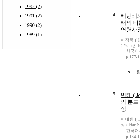
1992 (2)
4
베링해와
1991 (2)
태의 비
1990 (2)
연령사
1989 (1)
이장욱 ( Ja
( Young H
한국어
p.177-
5
민태 ( Joh
의 분포 
성
이태원 ( Ta
성 ( Hae S
한국어
p.184-