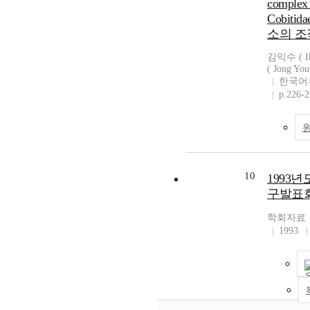
complex (
Cobiti
소의 조
김익수 ( Ik
( Jong You
한국어
p.226-
10
1993
구발표
학회자료
1993