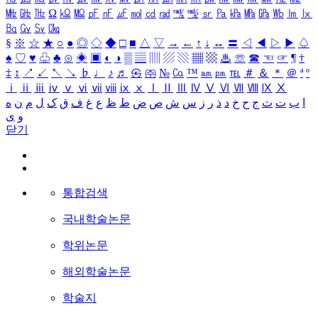
㎒
㎓
㎔
Ω
㏀
㏁
㎊
㎋
㎌
㏖
㏅
㎭
㎮
㎯
㏛
㎩
㎪
㎫
㎬
㏝
㏐
㏓
㏃
㏉
㏜
㏆
§
※
☆
★
○
●
◎
◇
◆
□
■
△
▽
→
←
↑
↓
↔
〓
◁
◀
▷
▶
♤
♠
♡
♥
♧
♣
⊙
◈
▣
◐
◑
▒
▤
▥
▨
▧
▦
▩
♨
☏
☎
☜
☞
¶
†
‡
↕
↗
↙
↖
↘
♭
♩
♪
♬
㉿
㈜
№
㏇
™
㏂
㏘
℡
＃
＆
＊
＠
ª
º
ⅰ
ⅱ
ⅲ
ⅳ
ⅴ
ⅵ
ⅶ
ⅷ
ⅸ
ⅹ
Ⅰ
Ⅱ
Ⅲ
Ⅳ
Ⅴ
Ⅵ
Ⅶ
Ⅷ
Ⅸ
Ⅹ
ا
ب
ت
ث
ج
ح
خ
د
ذ
ر
ز
س
ش
ص
ض
ط
ظ
ع
غ
ف
ق
ک
ل
م
ن
ه
و
ی
닫기
통합검색
국내학술논문
학위논문
해외학술논문
학술지