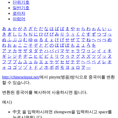
단위기호
일반기호
로마자
아랍어
あ
ぁ
か
が
さ
ざ
た
だ
な
は
ば
ぱ
ま
や
ゃ
ら
わ
ゎ
ん
い
ぃ
き
ぎ
し
じ
ち
ぢ
に
ひ
び
ぴ
み
り
う
ぅ
く
ぐ
す
ず
つ
づ
っ
ぬ
ふ
ぶ
ぷ
む
ゆ
ゅ
る
え
ぇ
け
げ
せ
ぜ
て
で
ね
へ
べ
ぺ
め
れ
お
ぉ
こ
ご
そ
ぞ
と
ど
の
ほ
ぼ
ぽ
も
よ
ょ
ろ
を
ア
ァ
カ
サ
ザ
タ
ダ
ナ
ハ
バ
パ
マ
ヤ
ャ
ラ
ワ
ヮ
ン
イ
ィ
キ
ギ
シ
ジ
チ
ヂ
ニ
ヒ
ビ
ピ
ミ
リ
ウ
ゥ
ク
グ
ス
ズ
ツ
ヅ
ッ
ヌ
フ
ブ
プ
ム
ユ
ュ
ル
エ
ェ
ケ
ゲ
セ
ゼ
テ
デ
ヘ
ベ
ペ
メ
レ
オ
ォ
コ
ゴ
ソ
ゾ
ト
ド
ノ
ホ
ボ
ポ
モ
ヨ
ョ
ロ
ヲ
―
http://chineseinput.net/
에서 pinyin(병음)방식으로 중국어를 변환
할 수 있습니다.
변환된 중국어를 복사하여 사용하시면 됩니다.
예시)
中文 을 입력하시려면
zhongwen
을 입력하시고 space를
누르시면됩니다.