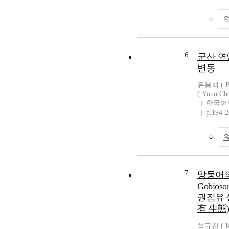
6
군산 연
변동
유봉석 ( Bo
( Youn Cho
한국어
p.194-
7
망둥어의
Gobios
권점유 
有 生態
석규진 ( Ky