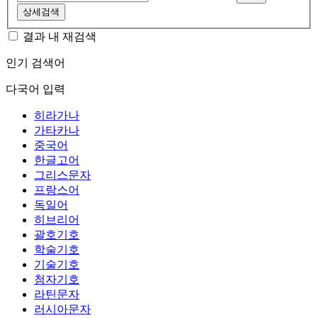
상세검색
결과 내 재검색
인기 검색어
다국어 입력
히라가나
가타카나
중국어
한글고어
그리스문자
프랑스어
독일어
히브리어
괄호기호
학술기호
기술기호
첨자기호
라틴문자
러시아문자