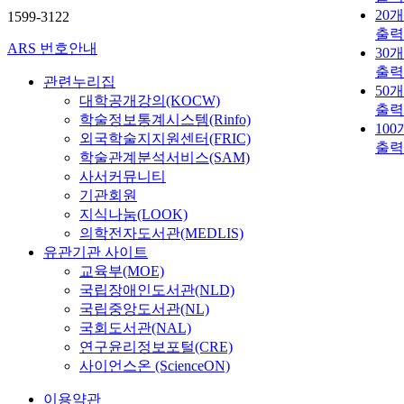
20
1599-3122
출력
ARS 번호안내
30
출력
관련누리집
50
대학공개강의(KOCW)
출력
학술정보통계시스템(Rinfo)
10
외국학술지지원센터(FRIC)
출력
학술관계분석서비스(SAM)
사서커뮤니티
기관회원
지식나눔(LOOK)
의학전자도서관(MEDLIS)
유관기관 사이트
교육부(MOE)
국립장애인도서관(NLD)
국립중앙도서관(NL)
국회도서관(NAL)
연구윤리정보포털(CRE)
사이언스온 (ScienceON)
이용약관