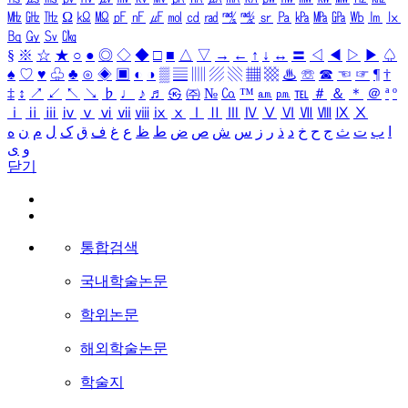
㎒
㎓
㎔
Ω
㏀
㏁
㎊
㎋
㎌
㏖
㏅
㎭
㎮
㎯
㏛
㎩
㎪
㎫
㎬
㏝
㏐
㏓
㏃
㏉
㏜
㏆
§
※
☆
★
○
●
◎
◇
◆
□
■
△
▽
→
←
↑
↓
↔
〓
◁
◀
▷
▶
♤
♠
♡
♥
♧
♣
⊙
◈
▣
◐
◑
▒
▤
▥
▨
▧
▦
▩
♨
☏
☎
☜
☞
¶
†
‡
↕
↗
↙
↖
↘
♭
♩
♪
♬
㉿
㈜
№
㏇
™
㏂
㏘
℡
＃
＆
＊
＠
ª
º
ⅰ
ⅱ
ⅲ
ⅳ
ⅴ
ⅵ
ⅶ
ⅷ
ⅸ
ⅹ
Ⅰ
Ⅱ
Ⅲ
Ⅳ
Ⅴ
Ⅵ
Ⅶ
Ⅷ
Ⅸ
Ⅹ
ا
ب
ت
ث
ج
ح
خ
د
ذ
ر
ز
س
ش
ص
ض
ط
ظ
ع
غ
ف
ق
ک
ل
م
ن
ه
و
ی
닫기
통합검색
국내학술논문
학위논문
해외학술논문
학술지