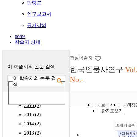
단행본
연구보고서
공개강의
home
학술지 상세
관심학술지
이 학술지의 논문 검색
한국인물사연구
Vol
No.-
이 학술지의 논문 검
색
2016 (2)
내보내기
내책장
한자로보기
2015 (2)
2014 (2)
10개씩 출력
2013 (2)
조회