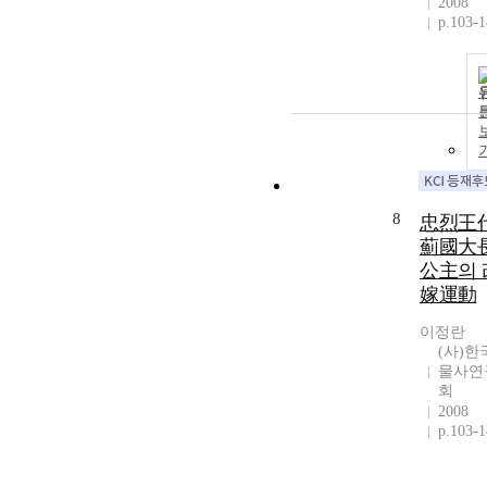
2008
p.103-
8
忠烈王
薊國大
公主의 
嫁運動
이정란
(사)한
물사연
회
2008
p.103-