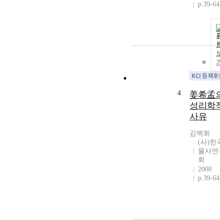
p.39-64
4
姜希孟
성리학
사유
김백희
(사)한
물사연
회
2008
p.39-64