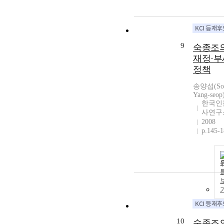
9
숙종조
재정·부
정책
송양섭(So
Yang-seop
한국인
사연구
2008
p.145-
10
숙종조