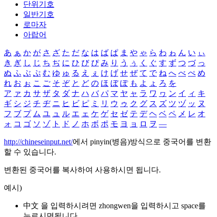
단위기호
일반기호
로마자
아랍어
あ
ぁ
か
が
さ
ざ
た
だ
な
は
ば
ぱ
ま
や
ゃ
ら
わ
ゎ
ん
い
ぃ
き
ぎ
し
じ
ち
ぢ
に
ひ
び
ぴ
み
り
う
ぅ
く
ぐ
す
ず
つ
づ
っ
ぬ
ふ
ぶ
ぷ
む
ゆ
ゅ
る
え
ぇ
け
げ
せ
ぜ
て
で
ね
へ
べ
ぺ
め
れ
お
ぉ
こ
ご
そ
ぞ
と
ど
の
ほ
ぼ
ぽ
も
よ
ょ
ろ
を
ア
ァ
カ
サ
ザ
タ
ダ
ナ
ハ
バ
パ
マ
ヤ
ャ
ラ
ワ
ヮ
ン
イ
ィ
キ
ギ
シ
ジ
チ
ヂ
ニ
ヒ
ビ
ピ
ミ
リ
ウ
ゥ
ク
グ
ス
ズ
ツ
ヅ
ッ
ヌ
フ
ブ
プ
ム
ユ
ュ
ル
エ
ェ
ケ
ゲ
セ
ゼ
テ
デ
ヘ
ベ
ペ
メ
レ
オ
ォ
コ
ゴ
ソ
ゾ
ト
ド
ノ
ホ
ボ
ポ
モ
ヨ
ョ
ロ
ヲ
―
http://chineseinput.net/
에서 pinyin(병음)방식으로 중국어를 변환
할 수 있습니다.
변환된 중국어를 복사하여 사용하시면 됩니다.
예시)
中文 을 입력하시려면
zhongwen
을 입력하시고 space를
누르시면됩니다.