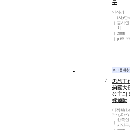
구
안장리
(사)한
물사연
회
2008
p.65-99
7
忠烈王
薊國大
公主의 
嫁運動
이정란(Le
Jung-Ran)
한국인
사연구