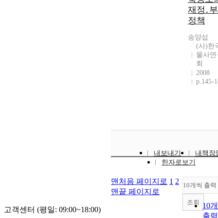
재정․
정책
송양섭
(사)한
물사연
회
2008
p.145-
내보내기
내책장
한자로보기
맨처음 페이지로
1
2
10개씩 출력
맨끝 페이지로
조회
10
고객센터 (평일: 09:00~18:00)
출력