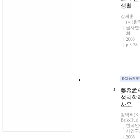
생활
강제훈
(사)한
물사연
회
2008
p.3-38
3
姜希孟
성리학
사유
김백희(Ki
Baik-Hui)
한국인
사연구
2008