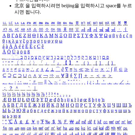
北京 을 입력하시려면
beijing
을 입력하시고 space를 누르
시면 됩니다.
ㅥ
ㅦ
ㅧ
ㅨ
ㅩ
ㅪ
ㅫ
ㅬ
ㅭ
ㅮ
ㅯ
ㅰ
ㅱ
ㅲ
ㅳ
ㅴ
ㅵ
ㅶ
ㅷ
ㅸ
ㅹ
ㅺ
ㅻ
ㅼ
ㅽ
ㅾ
ㅿ
ㆀ
ㆁ
ㆂ
ㆃ
ㆄ
ㆅ
ㆆ
ㆇ
ㆈ
ㆉ
ㆊ
ㆋ
ㆌ
ㆍ
ㆎ
Α
Β
Γ
Δ
Ε
Ζ
Η
Θ
Ι
Κ
Λ
Μ
Ν
Ξ
Ο
Π
Ρ
Σ
Τ
Υ
Φ
Χ
Ψ
Ω
α
β
γ
δ
ε
ζ
η
θ
ι
κ
λ
μ
ν
ξ
ο
π
ρ
σ
τ
υ
φ
χ
ψ
ω
á
à
Á
À
é
è
É
È
ç
Ç
ê
Ä
Ö
Ü
ä
ö
ü
ß
ְ
ֳ
ֲ
ֱ
ָ
ַ
ֵ
ֶ
ִ
ֹ
ּ
ֻ
ׂ
ׁ
ּ
ב
ה
נ
מ
צ
ת
ץ
ש
ד
ג
כ
ע
י
ח
ל
ך
ף
ק
ר
א
ט
ו
ן
ם
פ
‘
’
“
”
〔
〕
〈
〉
「
」
『
』
【
】
＂
（
）
［
］
｛
｝
±
×
÷
≠
≤
≥
∞
∴
♂
♀
∠
⊥
⌒
∂
∇
≡
≒
≪
≫
√
∽
∝
∵
∫
∬
∈
∋
⊆
⊇
⊂
⊃
∪
∩
∧
∨
￢
⇒
⇔
∀
∃
∮
∑
∏
＋
－
＜
＝
＞
、
。
·
‥
…
¨
〃
―
∥
＼
∼
´
～
ˇ
˘
˝
˚
˙
¸
˛
¡
¿
ː
！
＇
，
．
／
：
；
？
＾
＿
｀
｜
½
⅓
⅔
¼
¾
⅛
⅜
⅝
⅞
¹
²
³
⁴
ⁿ
₁
₂
₃
₄
Æ
Ð
Ħ
Ĳ
Ł
Ø
Œ
Þ
Ŧ
Ŋ
æ
đ
ð
ħ
ı
ĳ
ĸ
ŀ
ł
ø
œ
ß
þ
ŧ
ŋ
ŉ
А
Б
В
Г
Д
Е
Ё
Ж
З
И
Й
К
Л
М
Н
О
П
Р
С
Т
У
Ф
Х
Ц
Ч
Ш
Щ
Ъ
Ы
Ь
Э
Ю
Я
а
б
в
г
д
е
ё
ж
з
и
й
к
л
м
н
о
п
р
с
т
у
ф
х
ц
ч
ш
щ
ъ
ы
ь
э
ю
я
′
″
℃
Å
￠
￡
￥
¤
℉
‰
＄
％
Ｆ
￦
㎕
㎖
㎗
ℓ
㎘
㏄
㎣
㎤
㎥
㎦
㎙
㎚
㎛
㎜
㎝
㎞
㎟
㎠
㎡
㎢
㏊
㎍
㎎
㎏
㏏
㎈
㎉
㏈
㎧
㎨
㎰
㎱
㎲
㎳
㎴
㎵
㎶
㎷
㎸
㎹
㎀
㎁
㎂
㎃
㎄
㎺
㎻
㎽
㎾
㎿
㎐
㎑