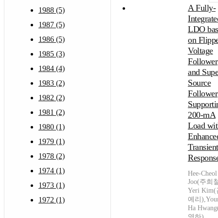
A Fully-
1988 (5)
Integrate
1987 (5)
LDO bas
1986 (5)
on Flipp
Voltage
1985 (3)
Follower
1984 (4)
and Supe
Source
1983 (2)
Follower
1982 (2)
Supporti
1981 (2)
200-mA
Load wit
1980 (1)
Enhance
1979 (1)
Transien
1978 (2)
Respons
1974 (1)
Hee-Cheol
Joo(주희철
1973 (1)
Yeri Kim
1972 (1)
예리),You
Ha Hwan
영하)