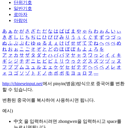
단위기호
일반기호
로마자
아랍어
あ
ぁ
か
が
さ
ざ
た
だ
な
は
ば
ぱ
ま
や
ゃ
ら
わ
ゎ
ん
い
ぃ
き
ぎ
し
じ
ち
ぢ
に
ひ
び
ぴ
み
り
う
ぅ
く
ぐ
す
ず
つ
づ
っ
ぬ
ふ
ぶ
ぷ
む
ゆ
ゅ
る
え
ぇ
け
げ
せ
ぜ
て
で
ね
へ
べ
ぺ
め
れ
お
ぉ
こ
ご
そ
ぞ
と
ど
の
ほ
ぼ
ぽ
も
よ
ょ
ろ
を
ア
ァ
カ
サ
ザ
タ
ダ
ナ
ハ
バ
パ
マ
ヤ
ャ
ラ
ワ
ヮ
ン
イ
ィ
キ
ギ
シ
ジ
チ
ヂ
ニ
ヒ
ビ
ピ
ミ
リ
ウ
ゥ
ク
グ
ス
ズ
ツ
ヅ
ッ
ヌ
フ
ブ
プ
ム
ユ
ュ
ル
エ
ェ
ケ
ゲ
セ
ゼ
テ
デ
ヘ
ベ
ペ
メ
レ
オ
ォ
コ
ゴ
ソ
ゾ
ト
ド
ノ
ホ
ボ
ポ
モ
ヨ
ョ
ロ
ヲ
―
http://chineseinput.net/
에서 pinyin(병음)방식으로 중국어를 변환
할 수 있습니다.
변환된 중국어를 복사하여 사용하시면 됩니다.
예시)
中文 을 입력하시려면
zhongwen
을 입력하시고 space를
누르시면됩니다.