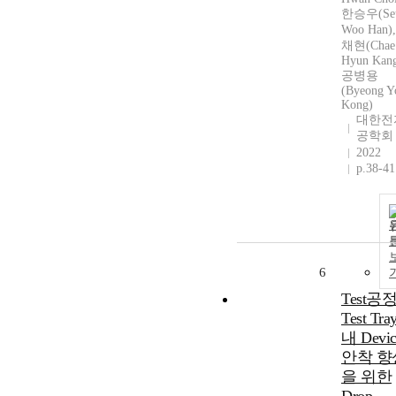
한승우(Se
Woo Han)
채현(Chae
Hyun Kang
공병용
(Byeong Y
Kong)
대한전
공학회
2022
p.38-41
6
Test공
Test Tra
내 Devic
안착 향
을 위한