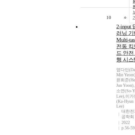
10
2-input
러닝 기
Multi-ta
전동 킥
드 안전
행 시스
염다민(Da
Min Yeom)
윤희준(He
Jun Yoon)
소연(So-Y
Lee),이
(Ka-Hyun
Lee)
대한전
공학회
2022
p.56-59