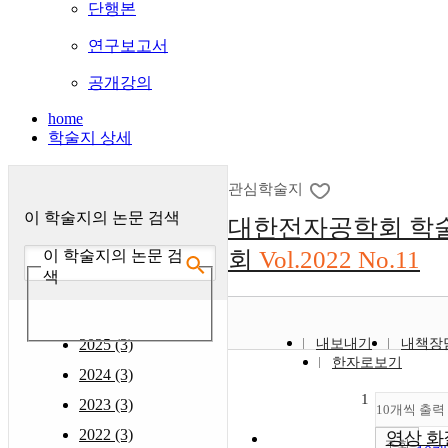
단행본
연구보고서
공개강의
home
학술지 상세
관심학술지
이 학술지의 논문 검색
대한전자공학회 학
회
Vol.2022 No.11
이 학술지의 논문 검
색
2025 (3)
내보내기
내책장
한자로보기
2024 (3)
1
2023 (3)
10개씩 출력
2022 (3)
영상 화
조회