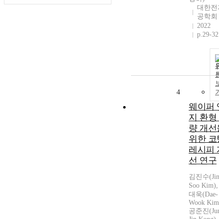
대한전
공학회
2022
p.29-32
4
웨이퍼 
지 환형
량 개선
위한 코
레시피 
선 연구
김진수(Jin
Soo Kim)
대욱(Dae-
Wook Kim
공준진(Ju