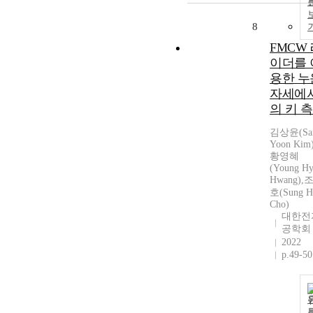
8
FMCW
이더를 
용한 누
자세에
의 키 
김상윤(Sa
Yoon Kim)
황영혜
(Young H
Hwang),
호(Sung H
Cho)
대한전
공학회
2022
p.49-50