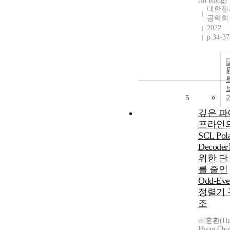
Jin Kong)
대한전
공학회
2022
p.34-37
5
깊은 파
프라인
SCL Pol
Decode
위한 단
를 줄인
Odd-Eve
정렬기 
조
최훈환(Hu
Hwan Choi