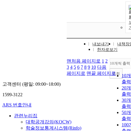
내보내기
내책장
한자로보기
맨처음 페이지로
1
2
10개씩 출력
3
4
5
6
7
8
9
10
다음
페이지로
맨끝 페이지로
조회
10
출력
고객센터 (평일: 09:00~18:00)
20
출력
1599-3122
30
ARS 번호안내
출력
50
관련누리집
출력
대학공개강의(KOCW)
10
학술정보통계시스템(Rinfo)
출력