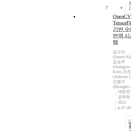
7
OpenC
TensorF
기반 수
번역 시
템
김수민
(Sumin Ki
김승주
(Seungjoo
Kim),라
(Jinhwan L
안병구
(Beongku 
대한전
공학회
2022
p.47-48