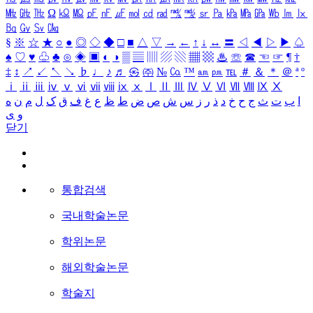
㎒
㎓
㎔
Ω
㏀
㏁
㎊
㎋
㎌
㏖
㏅
㎭
㎮
㎯
㏛
㎩
㎪
㎫
㎬
㏝
㏐
㏓
㏃
㏉
㏜
㏆
§
※
☆
★
○
●
◎
◇
◆
□
■
△
▽
→
←
↑
↓
↔
〓
◁
◀
▷
▶
♤
♠
♡
♥
♧
♣
⊙
◈
▣
◐
◑
▒
▤
▥
▨
▧
▦
▩
♨
☏
☎
☜
☞
¶
†
‡
↕
↗
↙
↖
↘
♭
♩
♪
♬
㉿
㈜
№
㏇
™
㏂
㏘
℡
＃
＆
＊
＠
ª
º
ⅰ
ⅱ
ⅲ
ⅳ
ⅴ
ⅵ
ⅶ
ⅷ
ⅸ
ⅹ
Ⅰ
Ⅱ
Ⅲ
Ⅳ
Ⅴ
Ⅵ
Ⅶ
Ⅷ
Ⅸ
Ⅹ
ا
ب
ت
ث
ج
ح
خ
د
ذ
ر
ز
س
ش
ص
ض
ط
ظ
ع
غ
ف
ق
ک
ل
م
ن
ه
و
ی
닫기
통합검색
국내학술논문
학위논문
해외학술논문
학술지