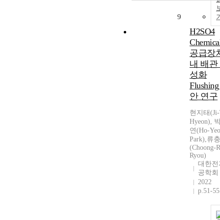
9
H2SO4
Chemica
공급장
내 배관
성화
Flushin
안 연구
현지태(Ji-
Hyeon),
연(Ho-Ye
Park),류
(Choong-R
Ryou)
대한전
공학회
2022
p.51-55