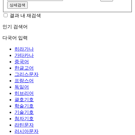
상세검색
결과 내 재검색
인기 검색어
다국어 입력
히라가나
가타카나
중국어
한글고어
그리스문자
프랑스어
독일어
히브리어
괄호기호
학술기호
기술기호
첨자기호
라틴문자
러시아문자