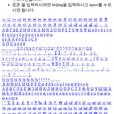
北京 을 입력하시려면
beijing
을 입력하시고 space를 누르
시면 됩니다.
ㅥ
ㅦ
ㅧ
ㅨ
ㅩ
ㅪ
ㅫ
ㅬ
ㅭ
ㅮ
ㅯ
ㅰ
ㅱ
ㅲ
ㅳ
ㅴ
ㅵ
ㅶ
ㅷ
ㅸ
ㅹ
ㅺ
ㅻ
ㅼ
ㅽ
ㅾ
ㅿ
ㆀ
ㆁ
ㆂ
ㆃ
ㆄ
ㆅ
ㆆ
ㆇ
ㆈ
ㆉ
ㆊ
ㆋ
ㆌ
ㆍ
ㆎ
Α
Β
Γ
Δ
Ε
Ζ
Η
Θ
Ι
Κ
Λ
Μ
Ν
Ξ
Ο
Π
Ρ
Σ
Τ
Υ
Φ
Χ
Ψ
Ω
α
β
γ
δ
ε
ζ
η
θ
ι
κ
λ
μ
ν
ξ
ο
π
ρ
σ
τ
υ
φ
χ
ψ
ω
á
à
Á
À
é
è
É
È
ç
Ç
ê
Ä
Ö
Ü
ä
ö
ü
ß
ְ
ֳ
ֲ
ֱ
ָ
ַ
ֵ
ֶ
ִ
ֹ
ּ
ֻ
ׂ
ׁ
ּ
ב
ה
נ
מ
צ
ת
ץ
ש
ד
ג
כ
ע
י
ח
ל
ך
ף
ק
ר
א
ט
ו
ן
ם
פ
‘
’
“
”
〔
〕
〈
〉
「
」
『
』
【
】
＂
（
）
［
］
｛
｝
±
×
÷
≠
≤
≥
∞
∴
♂
♀
∠
⊥
⌒
∂
∇
≡
≒
≪
≫
√
∽
∝
∵
∫
∬
∈
∋
⊆
⊇
⊂
⊃
∪
∩
∧
∨
￢
⇒
⇔
∀
∃
∮
∑
∏
＋
－
＜
＝
＞
、
。
·
‥
…
¨
〃
―
∥
＼
∼
´
～
ˇ
˘
˝
˚
˙
¸
˛
¡
¿
ː
！
＇
，
．
／
：
；
？
＾
＿
｀
｜
½
⅓
⅔
¼
¾
⅛
⅜
⅝
⅞
¹
²
³
⁴
ⁿ
₁
₂
₃
₄
Æ
Ð
Ħ
Ĳ
Ł
Ø
Œ
Þ
Ŧ
Ŋ
æ
đ
ð
ħ
ı
ĳ
ĸ
ŀ
ł
ø
œ
ß
þ
ŧ
ŋ
ŉ
А
Б
В
Г
Д
Е
Ё
Ж
З
И
Й
К
Л
М
Н
О
П
Р
С
Т
У
Ф
Х
Ц
Ч
Ш
Щ
Ъ
Ы
Ь
Э
Ю
Я
а
б
в
г
д
е
ё
ж
з
и
й
к
л
м
н
о
п
р
с
т
у
ф
х
ц
ч
ш
щ
ъ
ы
ь
э
ю
я
′
″
℃
Å
￠
￡
￥
¤
℉
‰
＄
％
Ｆ
￦
㎕
㎖
㎗
ℓ
㎘
㏄
㎣
㎤
㎥
㎦
㎙
㎚
㎛
㎜
㎝
㎞
㎟
㎠
㎡
㎢
㏊
㎍
㎎
㎏
㏏
㎈
㎉
㏈
㎧
㎨
㎰
㎱
㎲
㎳
㎴
㎵
㎶
㎷
㎸
㎹
㎀
㎁
㎂
㎃
㎄
㎺
㎻
㎽
㎾
㎿
㎐
㎑