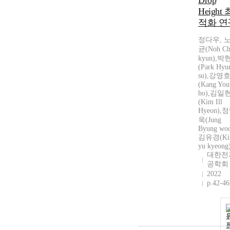
Drop
Height 
적화 연
정다우, 
균(Noh Ch
kyun),박
(Park Hyu
su),강영
(Kang You
ho),김일
(Kim Ill
Hyeon),
욱(Jung
Byung woo
김유경(Ki
yu kyeong
대한전
공학회
2022
p.42-46