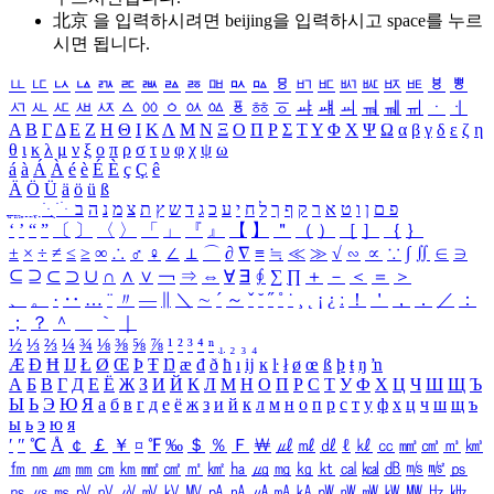
北京 을 입력하시려면
beijing
을 입력하시고 space를 누르
시면 됩니다.
ㅥ
ㅦ
ㅧ
ㅨ
ㅩ
ㅪ
ㅫ
ㅬ
ㅭ
ㅮ
ㅯ
ㅰ
ㅱ
ㅲ
ㅳ
ㅴ
ㅵ
ㅶ
ㅷ
ㅸ
ㅹ
ㅺ
ㅻ
ㅼ
ㅽ
ㅾ
ㅿ
ㆀ
ㆁ
ㆂ
ㆃ
ㆄ
ㆅ
ㆆ
ㆇ
ㆈ
ㆉ
ㆊ
ㆋ
ㆌ
ㆍ
ㆎ
Α
Β
Γ
Δ
Ε
Ζ
Η
Θ
Ι
Κ
Λ
Μ
Ν
Ξ
Ο
Π
Ρ
Σ
Τ
Υ
Φ
Χ
Ψ
Ω
α
β
γ
δ
ε
ζ
η
θ
ι
κ
λ
μ
ν
ξ
ο
π
ρ
σ
τ
υ
φ
χ
ψ
ω
á
à
Á
À
é
è
É
È
ç
Ç
ê
Ä
Ö
Ü
ä
ö
ü
ß
ְ
ֳ
ֲ
ֱ
ָ
ַ
ֵ
ֶ
ִ
ֹ
ּ
ֻ
ׂ
ׁ
ּ
ב
ה
נ
מ
צ
ת
ץ
ש
ד
ג
כ
ע
י
ח
ל
ך
ף
ק
ר
א
ט
ו
ן
ם
פ
‘
’
“
”
〔
〕
〈
〉
「
」
『
』
【
】
＂
（
）
［
］
｛
｝
±
×
÷
≠
≤
≥
∞
∴
♂
♀
∠
⊥
⌒
∂
∇
≡
≒
≪
≫
√
∽
∝
∵
∫
∬
∈
∋
⊆
⊇
⊂
⊃
∪
∩
∧
∨
￢
⇒
⇔
∀
∃
∮
∑
∏
＋
－
＜
＝
＞
、
。
·
‥
…
¨
〃
―
∥
＼
∼
´
～
ˇ
˘
˝
˚
˙
¸
˛
¡
¿
ː
！
＇
，
．
／
：
；
？
＾
＿
｀
｜
½
⅓
⅔
¼
¾
⅛
⅜
⅝
⅞
¹
²
³
⁴
ⁿ
₁
₂
₃
₄
Æ
Ð
Ħ
Ĳ
Ł
Ø
Œ
Þ
Ŧ
Ŋ
æ
đ
ð
ħ
ı
ĳ
ĸ
ŀ
ł
ø
œ
ß
þ
ŧ
ŋ
ŉ
А
Б
В
Г
Д
Е
Ё
Ж
З
И
Й
К
Л
М
Н
О
П
Р
С
Т
У
Ф
Х
Ц
Ч
Ш
Щ
Ъ
Ы
Ь
Э
Ю
Я
а
б
в
г
д
е
ё
ж
з
и
й
к
л
м
н
о
п
р
с
т
у
ф
х
ц
ч
ш
щ
ъ
ы
ь
э
ю
я
′
″
℃
Å
￠
￡
￥
¤
℉
‰
＄
％
Ｆ
￦
㎕
㎖
㎗
ℓ
㎘
㏄
㎣
㎤
㎥
㎦
㎙
㎚
㎛
㎜
㎝
㎞
㎟
㎠
㎡
㎢
㏊
㎍
㎎
㎏
㏏
㎈
㎉
㏈
㎧
㎨
㎰
㎱
㎲
㎳
㎴
㎵
㎶
㎷
㎸
㎹
㎀
㎁
㎂
㎃
㎄
㎺
㎻
㎽
㎾
㎿
㎐
㎑