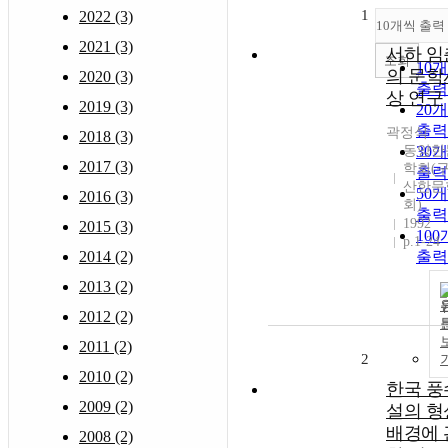
1
2022 (3)
10개씩 출력
2021 (3)
서하 임
조회
10
의 문학
2020 (3)
출력
상 연구
2019 (3)
20
출력
곽정식
2018 (3)
동양한
30
2017 (3)
학회(구
출력
산한문
50
2016 (3)
회)
출력
1992
2015 (3)
10
p.1-24
2014 (2)
출력
2013 (2)
2012 (2)
2011 (2)
2
2010 (2)
한국 풍
2009 (2)
설의 형
배경에 
2008 (2)