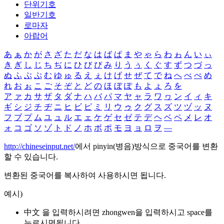
단위기호
일반기호
로마자
아랍어
あ
ぁ
か
が
さ
ざ
た
だ
な
は
ば
ぱ
ま
や
ゃ
ら
わ
ゎ
ん
い
ぃ
き
ぎ
し
じ
ち
ぢ
に
ひ
び
ぴ
み
り
う
ぅ
く
ぐ
す
ず
つ
づ
っ
ぬ
ふ
ぶ
ぷ
む
ゆ
ゅ
る
え
ぇ
け
げ
せ
ぜ
て
で
ね
へ
べ
ぺ
め
れ
お
ぉ
こ
ご
そ
ぞ
と
ど
の
ほ
ぼ
ぽ
も
よ
ょ
ろ
を
ア
ァ
カ
サ
ザ
タ
ダ
ナ
ハ
バ
パ
マ
ヤ
ャ
ラ
ワ
ヮ
ン
イ
ィ
キ
ギ
シ
ジ
チ
ヂ
ニ
ヒ
ビ
ピ
ミ
リ
ウ
ゥ
ク
グ
ス
ズ
ツ
ヅ
ッ
ヌ
フ
ブ
プ
ム
ユ
ュ
ル
エ
ェ
ケ
ゲ
セ
ゼ
テ
デ
ヘ
ベ
ペ
メ
レ
オ
ォ
コ
ゴ
ソ
ゾ
ト
ド
ノ
ホ
ボ
ポ
モ
ヨ
ョ
ロ
ヲ
―
http://chineseinput.net/
에서 pinyin(병음)방식으로 중국어를 변환
할 수 있습니다.
변환된 중국어를 복사하여 사용하시면 됩니다.
예시)
中文 을 입력하시려면
zhongwen
을 입력하시고 space를
누르시면됩니다.