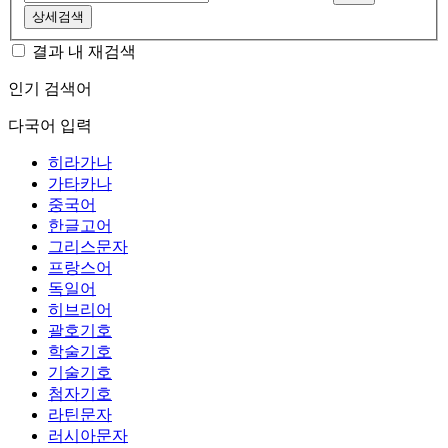
상세검색
결과 내 재검색
인기 검색어
다국어 입력
히라가나
가타카나
중국어
한글고어
그리스문자
프랑스어
독일어
히브리어
괄호기호
학술기호
기술기호
첨자기호
라틴문자
러시아문자