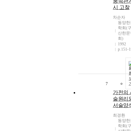
풍속관
시 고찰
차순자
동양한
학회(구
산한문
회)
1992
p.151-
7
가전의 
술원리
서술양
최경환
동양한
학회(구