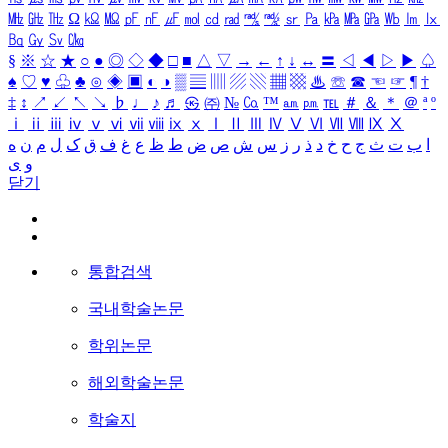
㎒
㎓
㎔
Ω
㏀
㏁
㎊
㎋
㎌
㏖
㏅
㎭
㎮
㎯
㏛
㎩
㎪
㎫
㎬
㏝
㏐
㏓
㏃
㏉
㏜
㏆
§
※
☆
★
○
●
◎
◇
◆
□
■
△
▽
→
←
↑
↓
↔
〓
◁
◀
▷
▶
♤
♠
♡
♥
♧
♣
⊙
◈
▣
◐
◑
▒
▤
▥
▨
▧
▦
▩
♨
☏
☎
☜
☞
¶
†
‡
↕
↗
↙
↖
↘
♭
♩
♪
♬
㉿
㈜
№
㏇
™
㏂
㏘
℡
＃
＆
＊
＠
ª
º
ⅰ
ⅱ
ⅲ
ⅳ
ⅴ
ⅵ
ⅶ
ⅷ
ⅸ
ⅹ
Ⅰ
Ⅱ
Ⅲ
Ⅳ
Ⅴ
Ⅵ
Ⅶ
Ⅷ
Ⅸ
Ⅹ
ا
ب
ت
ث
ج
ح
خ
د
ذ
ر
ز
س
ش
ص
ض
ط
ظ
ع
غ
ف
ق
ک
ل
م
ن
ه
و
ی
닫기
통합검색
국내학술논문
학위논문
해외학술논문
학술지