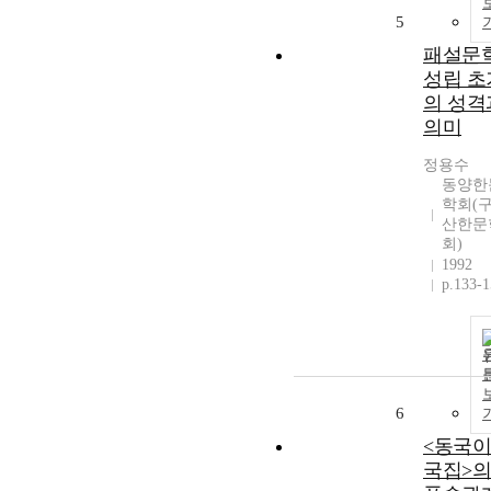
5
패설문
성립 초
의 성격
의미
정용수
동양한
학회(구
산한문
회)
1992
p.133-
6
<동국
국집>의