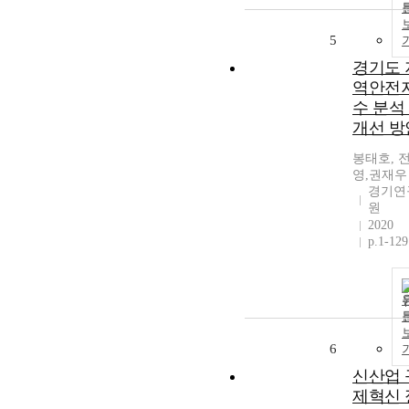
5
경기도 
역안전
수 분석
개선 방
봉태호, 
영,권재우
경기연
원
2020
p.1-129
6
신산업 
제혁신 