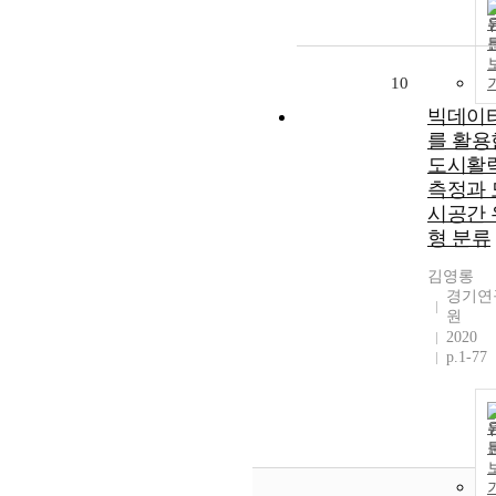
10
빅데이
를 활용
도시활
측정과 
시공간 
형 분류
김영롱
경기연
원
2020
p.1-77