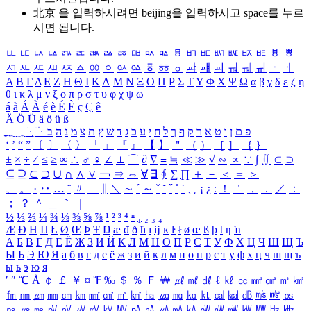
北京 을 입력하시려면
beijing
을 입력하시고 space를 누르
시면 됩니다.
ㅥ
ㅦ
ㅧ
ㅨ
ㅩ
ㅪ
ㅫ
ㅬ
ㅭ
ㅮ
ㅯ
ㅰ
ㅱ
ㅲ
ㅳ
ㅴ
ㅵ
ㅶ
ㅷ
ㅸ
ㅹ
ㅺ
ㅻ
ㅼ
ㅽ
ㅾ
ㅿ
ㆀ
ㆁ
ㆂ
ㆃ
ㆄ
ㆅ
ㆆ
ㆇ
ㆈ
ㆉ
ㆊ
ㆋ
ㆌ
ㆍ
ㆎ
Α
Β
Γ
Δ
Ε
Ζ
Η
Θ
Ι
Κ
Λ
Μ
Ν
Ξ
Ο
Π
Ρ
Σ
Τ
Υ
Φ
Χ
Ψ
Ω
α
β
γ
δ
ε
ζ
η
θ
ι
κ
λ
μ
ν
ξ
ο
π
ρ
σ
τ
υ
φ
χ
ψ
ω
á
à
Á
À
é
è
É
È
ç
Ç
ê
Ä
Ö
Ü
ä
ö
ü
ß
ְ
ֳ
ֲ
ֱ
ָ
ַ
ֵ
ֶ
ִ
ֹ
ּ
ֻ
ׂ
ׁ
ּ
ב
ה
נ
מ
צ
ת
ץ
ש
ד
ג
כ
ע
י
ח
ל
ך
ף
ק
ר
א
ט
ו
ן
ם
פ
‘
’
“
”
〔
〕
〈
〉
「
」
『
』
【
】
＂
（
）
［
］
｛
｝
±
×
÷
≠
≤
≥
∞
∴
♂
♀
∠
⊥
⌒
∂
∇
≡
≒
≪
≫
√
∽
∝
∵
∫
∬
∈
∋
⊆
⊇
⊂
⊃
∪
∩
∧
∨
￢
⇒
⇔
∀
∃
∮
∑
∏
＋
－
＜
＝
＞
、
。
·
‥
…
¨
〃
―
∥
＼
∼
´
～
ˇ
˘
˝
˚
˙
¸
˛
¡
¿
ː
！
＇
，
．
／
：
；
？
＾
＿
｀
｜
½
⅓
⅔
¼
¾
⅛
⅜
⅝
⅞
¹
²
³
⁴
ⁿ
₁
₂
₃
₄
Æ
Ð
Ħ
Ĳ
Ł
Ø
Œ
Þ
Ŧ
Ŋ
æ
đ
ð
ħ
ı
ĳ
ĸ
ŀ
ł
ø
œ
ß
þ
ŧ
ŋ
ŉ
А
Б
В
Г
Д
Е
Ё
Ж
З
И
Й
К
Л
М
Н
О
П
Р
С
Т
У
Ф
Х
Ц
Ч
Ш
Щ
Ъ
Ы
Ь
Э
Ю
Я
а
б
в
г
д
е
ё
ж
з
и
й
к
л
м
н
о
п
р
с
т
у
ф
х
ц
ч
ш
щ
ъ
ы
ь
э
ю
я
′
″
℃
Å
￠
￡
￥
¤
℉
‰
＄
％
Ｆ
￦
㎕
㎖
㎗
ℓ
㎘
㏄
㎣
㎤
㎥
㎦
㎙
㎚
㎛
㎜
㎝
㎞
㎟
㎠
㎡
㎢
㏊
㎍
㎎
㎏
㏏
㎈
㎉
㏈
㎧
㎨
㎰
㎱
㎲
㎳
㎴
㎵
㎶
㎷
㎸
㎹
㎀
㎁
㎂
㎃
㎄
㎺
㎻
㎽
㎾
㎿
㎐
㎑