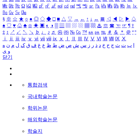
㎒
㎓
㎔
Ω
㏀
㏁
㎊
㎋
㎌
㏖
㏅
㎭
㎮
㎯
㏛
㎩
㎪
㎫
㎬
㏝
㏐
㏓
㏃
㏉
㏜
㏆
§
※
☆
★
○
●
◎
◇
◆
□
■
△
▽
→
←
↑
↓
↔
〓
◁
◀
▷
▶
♤
♠
♡
♥
♧
♣
⊙
◈
▣
◐
◑
▒
▤
▥
▨
▧
▦
▩
♨
☏
☎
☜
☞
¶
†
‡
↕
↗
↙
↖
↘
♭
♩
♪
♬
㉿
㈜
№
㏇
™
㏂
㏘
℡
＃
＆
＊
＠
ª
º
ⅰ
ⅱ
ⅲ
ⅳ
ⅴ
ⅵ
ⅶ
ⅷ
ⅸ
ⅹ
Ⅰ
Ⅱ
Ⅲ
Ⅳ
Ⅴ
Ⅵ
Ⅶ
Ⅷ
Ⅸ
Ⅹ
ا
ب
ت
ث
ج
ح
خ
د
ذ
ر
ز
س
ش
ص
ض
ط
ظ
ع
غ
ف
ق
ک
ل
م
ن
ه
و
ی
닫기
통합검색
국내학술논문
학위논문
해외학술논문
학술지