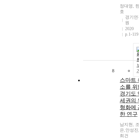
정대영, 
호
경기연
원
2020
p.1-119
8
스마트 
소를 위
경기도 
세권의 
형화에 
한 연구
남지현, 
은,안성진
희건