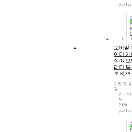
p.1-121
4
모바일 
이터 기
심야 모
리티 특
분석 연
김병관, 
원
경기연
원
2020
p.1-157