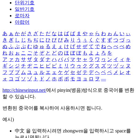
단위기호
일반기호
로마자
아랍어
あ
ぁ
か
が
さ
ざ
た
だ
な
は
ば
ぱ
ま
や
ゃ
ら
わ
ゎ
ん
い
ぃ
き
ぎ
し
じ
ち
ぢ
に
ひ
び
ぴ
み
り
う
ぅ
く
ぐ
す
ず
つ
づ
っ
ぬ
ふ
ぶ
ぷ
む
ゆ
ゅ
る
え
ぇ
け
げ
せ
ぜ
て
で
ね
へ
べ
ぺ
め
れ
お
ぉ
こ
ご
そ
ぞ
と
ど
の
ほ
ぼ
ぽ
も
よ
ょ
ろ
を
ア
ァ
カ
サ
ザ
タ
ダ
ナ
ハ
バ
パ
マ
ヤ
ャ
ラ
ワ
ヮ
ン
イ
ィ
キ
ギ
シ
ジ
チ
ヂ
ニ
ヒ
ビ
ピ
ミ
リ
ウ
ゥ
ク
グ
ス
ズ
ツ
ヅ
ッ
ヌ
フ
ブ
プ
ム
ユ
ュ
ル
エ
ェ
ケ
ゲ
セ
ゼ
テ
デ
ヘ
ベ
ペ
メ
レ
オ
ォ
コ
ゴ
ソ
ゾ
ト
ド
ノ
ホ
ボ
ポ
モ
ヨ
ョ
ロ
ヲ
―
http://chineseinput.net/
에서 pinyin(병음)방식으로 중국어를 변환
할 수 있습니다.
변환된 중국어를 복사하여 사용하시면 됩니다.
예시)
中文 을 입력하시려면
zhongwen
을 입력하시고 space를
누르시면됩니다.