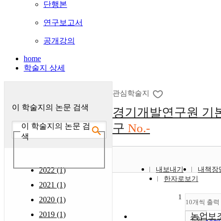
단행본
연구보고서
공개강의
home
학술지 상세
관심학술지
이 학술지의 논문 검색
경기개발연구원 기
구
No.-
이 학술지의 논문 검
색
2022 (1)
내보내기
내책장
한자로보기
2021 (1)
1
2020 (1)
10개씩 출력
2019 (1)
농업보
조회