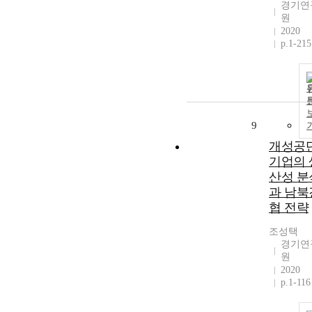
경기연
원
2020
p.1-215
9
개성공
기업의 
산성 분
과 남북
협 전략
조성택
경기연
원
2020
p.1-116