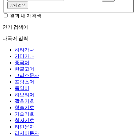
상세검색
결과 내 재검색
인기 검색어
다국어 입력
히라가나
가타카나
중국어
한글고어
그리스문자
프랑스어
독일어
히브리어
괄호기호
학술기호
기술기호
첨자기호
라틴문자
러시아문자