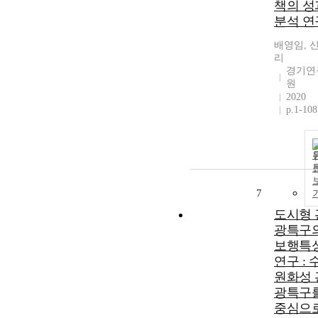
책의 성
분석 연
배영임, 
리
경기연
원
2020
p.1-108
7
도시형 
광특구
보행특
연구 : 
원화성 
광특구
중심으