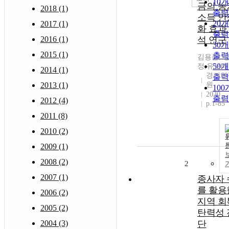
10
금의 농
2018 (1)
출력
소득 안
20
2017 (1)
화 효과
출력
2016 (1)
석 연구
30
2015 (1)
출력
김용준, 
50
정,유보배
2014 (1)
경기연
출력
2013 (1)
원
10
2020
출력
2012 (4)
p.1-85
2011 (8)
2010 (2)
2009 (1)
2008 (2)
2
2007 (1)
종사자 
를 활용
2006 (2)
지역 회
2005 (2)
탄력성 
2004 (3)
단