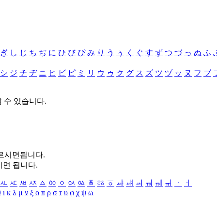
ぎ
し
じ
ち
ぢ
に
ひ
び
ぴ
み
り
う
ぅ
く
ぐ
す
ず
つ
づ
っ
ぬ
ふ
シ
ジ
チ
ヂ
ニ
ヒ
ビ
ピ
ミ
リ
ウ
ゥ
ク
グ
ス
ズ
ツ
ヅ
ッ
ヌ
フ
ブ
할 수 있습니다.
누르시면됩니다.
시면 됩니다.
ㅻ
ㅼ
ㅽ
ㅾ
ㅿ
ㆀ
ㆁ
ㆂ
ㆃ
ㆄ
ㆅ
ㆆ
ㆇ
ㆈ
ㆉ
ㆊ
ㆋ
ㆌ
ㆍ
ㆎ
θ
ι
κ
λ
μ
ν
ξ
ο
π
ρ
σ
τ
υ
φ
χ
ψ
ω