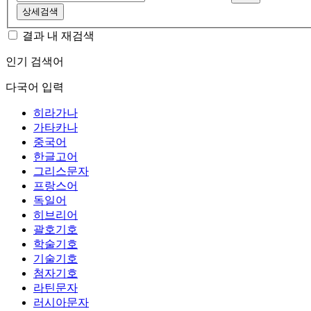
상세검색
결과 내 재검색
인기 검색어
다국어 입력
히라가나
가타카나
중국어
한글고어
그리스문자
프랑스어
독일어
히브리어
괄호기호
학술기호
기술기호
첨자기호
라틴문자
러시아문자