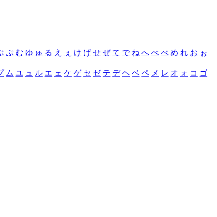
ぶ
ぷ
む
ゆ
ゅ
る
え
ぇ
け
げ
せ
ぜ
て
で
ね
へ
べ
ぺ
め
れ
お
ぉ
プ
ム
ユ
ュ
ル
エ
ェ
ケ
ゲ
セ
ゼ
テ
デ
ヘ
ベ
ペ
メ
レ
オ
ォ
コ
ゴ