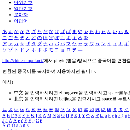
단위기호
일반기호
로마자
아랍어
あ
ぁ
か
が
さ
ざ
た
だ
な
は
ば
ぱ
ま
や
ゃ
ら
わ
ゎ
ん
い
ぃ
き
こ
ご
そ
ぞ
と
ど
の
ほ
ぼ
ぽ
も
よ
ょ
ろ
を
ア
ァ
カ
サ
ザ
タ
ダ
ナ
ハ
バ
パ
マ
ヤ
ャ
ラ
ワ
ヮ
ン
イ
ィ
キ
ギ
ソ
ゾ
ト
ド
ノ
ホ
ボ
ポ
モ
ヨ
ョ
ロ
ヲ
―
http://chineseinput.net/
에서 pinyin(병음)방식으로 중국어를 변환
변환된 중국어를 복사하여 사용하시면 됩니다.
예시)
中文 을 입력하시려면
zhongwen
을 입력하시고 space를
北京 을 입력하시려면
beijing
을 입력하시고 space를 누르
ㅥ
ㅦ
ㅧ
ㅨ
ㅩ
ㅪ
ㅫ
ㅬ
ㅭ
ㅮ
ㅯ
ㅰ
ㅱ
ㅲ
ㅳ
ㅴ
ㅵ
ㅶ
ㅷ
ㅸ
ㅹ
ㅺ
Α
Β
Γ
Δ
Ε
Ζ
Η
Θ
Ι
Κ
Λ
Μ
Ν
Ξ
Ο
Π
Ρ
Σ
Τ
Υ
Φ
Χ
Ψ
Ω
α
β
γ
δ
ε
ζ
η
á
à
Á
À
é
è
É
È
ç
Ç
ê
Ä
Ö
Ü
ä
ö
ü
ß