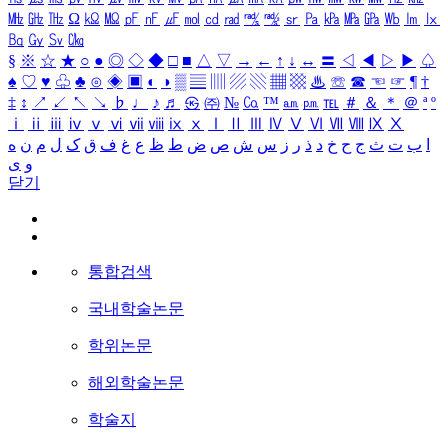
㎒
㎓
㎔
Ω
㏀
㏁
㎊
㎋
㎌
㏖
㏅
㎭
㎮
㎯
㏛
㎩
㎪
㎫
㎬
㏝
㏐
㏓
㏃
㏉
㏜
㏆
§
※
☆
★
○
●
◎
◇
◆
□
■
△
▽
→
←
↑
↓
↔
〓
◁
◀
▷
▶
♤
♠
♡
♥
♧
♣
⊙
◈
▣
◐
◑
▒
▤
▥
▨
▧
▦
▩
♨
☏
☎
☜
☞
¶
†
‡
↕
↗
↙
↖
↘
♭
♩
♪
♬
㉿
㈜
№
㏇
™
㏂
㏘
℡
＃
＆
＊
＠
ª
º
ⅰ
ⅱ
ⅲ
ⅳ
ⅴ
ⅵ
ⅶ
ⅷ
ⅸ
ⅹ
Ⅰ
Ⅱ
Ⅲ
Ⅳ
Ⅴ
Ⅵ
Ⅶ
Ⅷ
Ⅸ
Ⅹ
ا
ب
ت
ث
ج
ح
خ
د
ذ
ر
ز
س
ش
ص
ض
ط
ظ
ع
غ
ف
ق
ک
ل
م
ن
ه
و
ی
닫기
통합검색
국내학술논문
학위논문
해외학술논문
학술지