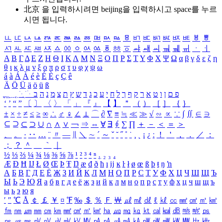
北京 을 입력하시려면
beijing
을 입력하시고 space를 누르
시면 됩니다.
ㅥ
ㅦ
ㅧ
ㅨ
ㅩ
ㅪ
ㅫ
ㅬ
ㅭ
ㅮ
ㅯ
ㅰ
ㅱ
ㅲ
ㅳ
ㅴ
ㅵ
ㅶ
ㅷ
ㅸ
ㅹ
ㅺ
ㅻ
ㅼ
ㅽ
ㅾ
ㅿ
ㆀ
ㆁ
ㆂ
ㆃ
ㆄ
ㆅ
ㆆ
ㆇ
ㆈ
ㆉ
ㆊ
ㆋ
ㆌ
ㆍ
ㆎ
Α
Β
Γ
Δ
Ε
Ζ
Η
Θ
Ι
Κ
Λ
Μ
Ν
Ξ
Ο
Π
Ρ
Σ
Τ
Υ
Φ
Χ
Ψ
Ω
α
β
γ
δ
ε
ζ
η
θ
ι
κ
λ
μ
ν
ξ
ο
π
ρ
σ
τ
υ
φ
χ
ψ
ω
á
à
Á
À
é
è
É
È
ç
Ç
ê
Ä
Ö
Ü
ä
ö
ü
ß
ְ
ֳ
ֲ
ֱ
ָ
ַ
ֵ
ֶ
ִ
ֹ
ּ
ֻ
ׂ
ׁ
ּ
ב
ה
נ
מ
צ
ת
ץ
ש
ד
ג
כ
ע
י
ח
ל
ך
ף
ק
ר
א
ט
ו
ן
ם
פ
‘
’
“
”
〔
〕
〈
〉
「
」
『
』
【
】
＂
（
）
［
］
｛
｝
±
×
÷
≠
≤
≥
∞
∴
♂
♀
∠
⊥
⌒
∂
∇
≡
≒
≪
≫
√
∽
∝
∵
∫
∬
∈
∋
⊆
⊇
⊂
⊃
∪
∩
∧
∨
￢
⇒
⇔
∀
∃
∮
∑
∏
＋
－
＜
＝
＞
、
。
·
‥
…
¨
〃
―
∥
＼
∼
´
～
ˇ
˘
˝
˚
˙
¸
˛
¡
¿
ː
！
＇
，
．
／
：
；
？
＾
＿
｀
｜
½
⅓
⅔
¼
¾
⅛
⅜
⅝
⅞
¹
²
³
⁴
ⁿ
₁
₂
₃
₄
Æ
Ð
Ħ
Ĳ
Ł
Ø
Œ
Þ
Ŧ
Ŋ
æ
đ
ð
ħ
ı
ĳ
ĸ
ŀ
ł
ø
œ
ß
þ
ŧ
ŋ
ŉ
А
Б
В
Г
Д
Е
Ё
Ж
З
И
Й
К
Л
М
Н
О
П
Р
С
Т
У
Ф
Х
Ц
Ч
Ш
Щ
Ъ
Ы
Ь
Э
Ю
Я
а
б
в
г
д
е
ё
ж
з
и
й
к
л
м
н
о
п
р
с
т
у
ф
х
ц
ч
ш
щ
ъ
ы
ь
э
ю
я
′
″
℃
Å
￠
￡
￥
¤
℉
‰
＄
％
Ｆ
￦
㎕
㎖
㎗
ℓ
㎘
㏄
㎣
㎤
㎥
㎦
㎙
㎚
㎛
㎜
㎝
㎞
㎟
㎠
㎡
㎢
㏊
㎍
㎎
㎏
㏏
㎈
㎉
㏈
㎧
㎨
㎰
㎱
㎲
㎳
㎴
㎵
㎶
㎷
㎸
㎹
㎀
㎁
㎂
㎃
㎄
㎺
㎻
㎽
㎾
㎿
㎐
㎑