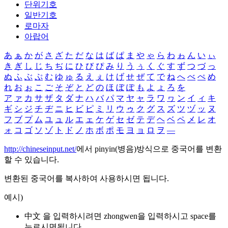
단위기호
일반기호
로마자
아랍어
あ
ぁ
か
が
さ
ざ
た
だ
な
は
ば
ぱ
ま
や
ゃ
ら
わ
ゎ
ん
い
ぃ
き
ぎ
し
じ
ち
ぢ
に
ひ
び
ぴ
み
り
う
ぅ
く
ぐ
す
ず
つ
づ
っ
ぬ
ふ
ぶ
ぷ
む
ゆ
ゅ
る
え
ぇ
け
げ
せ
ぜ
て
で
ね
へ
べ
ぺ
め
れ
お
ぉ
こ
ご
そ
ぞ
と
ど
の
ほ
ぼ
ぽ
も
よ
ょ
ろ
を
ア
ァ
カ
サ
ザ
タ
ダ
ナ
ハ
バ
パ
マ
ヤ
ャ
ラ
ワ
ヮ
ン
イ
ィ
キ
ギ
シ
ジ
チ
ヂ
ニ
ヒ
ビ
ピ
ミ
リ
ウ
ゥ
ク
グ
ス
ズ
ツ
ヅ
ッ
ヌ
フ
ブ
プ
ム
ユ
ュ
ル
エ
ェ
ケ
ゲ
セ
ゼ
テ
デ
ヘ
ベ
ペ
メ
レ
オ
ォ
コ
ゴ
ソ
ゾ
ト
ド
ノ
ホ
ボ
ポ
モ
ヨ
ョ
ロ
ヲ
―
http://chineseinput.net/
에서 pinyin(병음)방식으로 중국어를 변환
할 수 있습니다.
변환된 중국어를 복사하여 사용하시면 됩니다.
예시)
中文 을 입력하시려면
zhongwen
을 입력하시고 space를
누르시면됩니다.