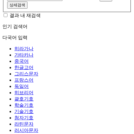
상세검색
결과 내 재검색
인기 검색어
다국어 입력
히라가나
가타카나
중국어
한글고어
그리스문자
프랑스어
독일어
히브리어
괄호기호
학술기호
기술기호
첨자기호
라틴문자
러시아문자