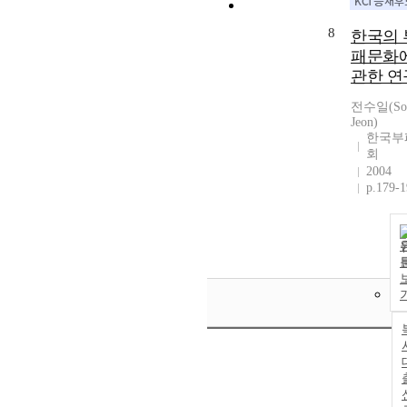
8
한국의 
패문화
관한 연
전수일(Soo
Jeon)
한국부
회
2004
p.179-