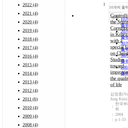
1
2022 (4)
10개씩 출
2021 (4)
Controll
조회
10
the Spiri
2020 (4)
출
Corrupti
2019 (4)
20
in Korea 
출
2018 (4)
with a
30
special f
2017 (4)
출
on Chris
50
2016 (4)
Studies
출
2015 (4)
toward
10
improvi
2014 (4)
출
the quali
2013 (4)
of life
2012 (4)
김영종(Yo
2011 (6)
Jong Kim)
한국부
2010 (4)
회
2004
2009 (4)
p.1-33
2008 (4)