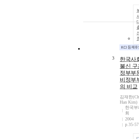
3
한국사
불신 구조
정부부
비정부
의 비교
김재한(Ch
Han Kim)
한국부
회
2004
p.35-57