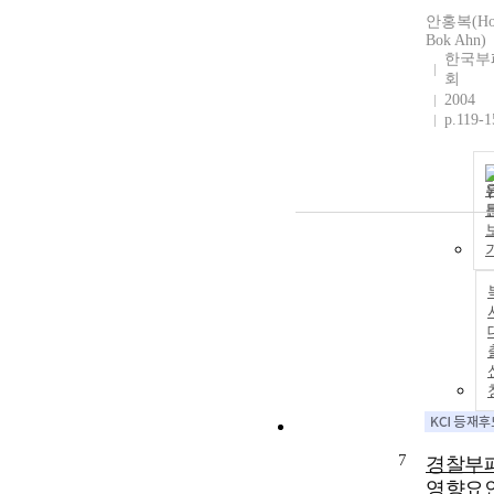
안홍복(Ho
Bok Ahn)
한국부
회
2004
p.119-1
7
경찰부
영향요