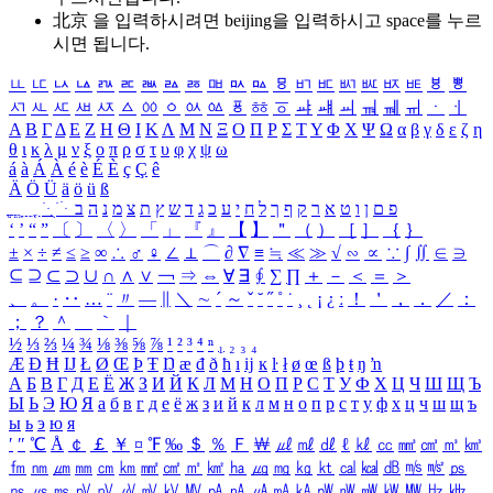
北京 을 입력하시려면
beijing
을 입력하시고 space를 누르
시면 됩니다.
ㅥ
ㅦ
ㅧ
ㅨ
ㅩ
ㅪ
ㅫ
ㅬ
ㅭ
ㅮ
ㅯ
ㅰ
ㅱ
ㅲ
ㅳ
ㅴ
ㅵ
ㅶ
ㅷ
ㅸ
ㅹ
ㅺ
ㅻ
ㅼ
ㅽ
ㅾ
ㅿ
ㆀ
ㆁ
ㆂ
ㆃ
ㆄ
ㆅ
ㆆ
ㆇ
ㆈ
ㆉ
ㆊ
ㆋ
ㆌ
ㆍ
ㆎ
Α
Β
Γ
Δ
Ε
Ζ
Η
Θ
Ι
Κ
Λ
Μ
Ν
Ξ
Ο
Π
Ρ
Σ
Τ
Υ
Φ
Χ
Ψ
Ω
α
β
γ
δ
ε
ζ
η
θ
ι
κ
λ
μ
ν
ξ
ο
π
ρ
σ
τ
υ
φ
χ
ψ
ω
á
à
Á
À
é
è
É
È
ç
Ç
ê
Ä
Ö
Ü
ä
ö
ü
ß
ְ
ֳ
ֲ
ֱ
ָ
ַ
ֵ
ֶ
ִ
ֹ
ּ
ֻ
ׂ
ׁ
ּ
ב
ה
נ
מ
צ
ת
ץ
ש
ד
ג
כ
ע
י
ח
ל
ך
ף
ק
ר
א
ט
ו
ן
ם
פ
‘
’
“
”
〔
〕
〈
〉
「
」
『
』
【
】
＂
（
）
［
］
｛
｝
±
×
÷
≠
≤
≥
∞
∴
♂
♀
∠
⊥
⌒
∂
∇
≡
≒
≪
≫
√
∽
∝
∵
∫
∬
∈
∋
⊆
⊇
⊂
⊃
∪
∩
∧
∨
￢
⇒
⇔
∀
∃
∮
∑
∏
＋
－
＜
＝
＞
、
。
·
‥
…
¨
〃
―
∥
＼
∼
´
～
ˇ
˘
˝
˚
˙
¸
˛
¡
¿
ː
！
＇
，
．
／
：
；
？
＾
＿
｀
｜
½
⅓
⅔
¼
¾
⅛
⅜
⅝
⅞
¹
²
³
⁴
ⁿ
₁
₂
₃
₄
Æ
Ð
Ħ
Ĳ
Ł
Ø
Œ
Þ
Ŧ
Ŋ
æ
đ
ð
ħ
ı
ĳ
ĸ
ŀ
ł
ø
œ
ß
þ
ŧ
ŋ
ŉ
А
Б
В
Г
Д
Е
Ё
Ж
З
И
Й
К
Л
М
Н
О
П
Р
С
Т
У
Ф
Х
Ц
Ч
Ш
Щ
Ъ
Ы
Ь
Э
Ю
Я
а
б
в
г
д
е
ё
ж
з
и
й
к
л
м
н
о
п
р
с
т
у
ф
х
ц
ч
ш
щ
ъ
ы
ь
э
ю
я
′
″
℃
Å
￠
￡
￥
¤
℉
‰
＄
％
Ｆ
￦
㎕
㎖
㎗
ℓ
㎘
㏄
㎣
㎤
㎥
㎦
㎙
㎚
㎛
㎜
㎝
㎞
㎟
㎠
㎡
㎢
㏊
㎍
㎎
㎏
㏏
㎈
㎉
㏈
㎧
㎨
㎰
㎱
㎲
㎳
㎴
㎵
㎶
㎷
㎸
㎹
㎀
㎁
㎂
㎃
㎄
㎺
㎻
㎽
㎾
㎿
㎐
㎑