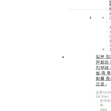
4
일본 정
문화와 
치부패 -
벌,족 
화를 중
으로 -
김종식(Jo
Sik Kim)
한국부
회
2004