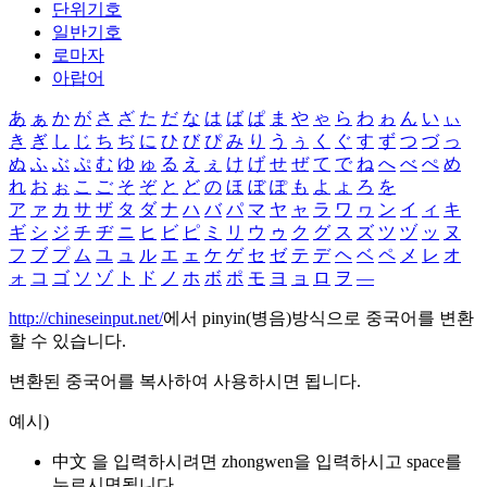
단위기호
일반기호
로마자
아랍어
あ
ぁ
か
が
さ
ざ
た
だ
な
は
ば
ぱ
ま
や
ゃ
ら
わ
ゎ
ん
い
ぃ
き
ぎ
し
じ
ち
ぢ
に
ひ
び
ぴ
み
り
う
ぅ
く
ぐ
す
ず
つ
づ
っ
ぬ
ふ
ぶ
ぷ
む
ゆ
ゅ
る
え
ぇ
け
げ
せ
ぜ
て
で
ね
へ
べ
ぺ
め
れ
お
ぉ
こ
ご
そ
ぞ
と
ど
の
ほ
ぼ
ぽ
も
よ
ょ
ろ
を
ア
ァ
カ
サ
ザ
タ
ダ
ナ
ハ
バ
パ
マ
ヤ
ャ
ラ
ワ
ヮ
ン
イ
ィ
キ
ギ
シ
ジ
チ
ヂ
ニ
ヒ
ビ
ピ
ミ
リ
ウ
ゥ
ク
グ
ス
ズ
ツ
ヅ
ッ
ヌ
フ
ブ
プ
ム
ユ
ュ
ル
エ
ェ
ケ
ゲ
セ
ゼ
テ
デ
ヘ
ベ
ペ
メ
レ
オ
ォ
コ
ゴ
ソ
ゾ
ト
ド
ノ
ホ
ボ
ポ
モ
ヨ
ョ
ロ
ヲ
―
http://chineseinput.net/
에서 pinyin(병음)방식으로 중국어를 변환
할 수 있습니다.
변환된 중국어를 복사하여 사용하시면 됩니다.
예시)
中文 을 입력하시려면
zhongwen
을 입력하시고 space를
누르시면됩니다.