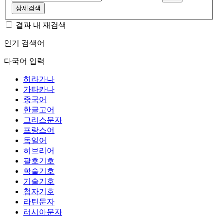
상세검색
결과 내 재검색
인기 검색어
다국어 입력
히라가나
가타카나
중국어
한글고어
그리스문자
프랑스어
독일어
히브리어
괄호기호
학술기호
기술기호
첨자기호
라틴문자
러시아문자