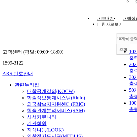
내보내기
내책장
한자로보기
10개씩 출
조회
10
고객센터 (평일: 09:00~18:00)
출
1599-3122
20
출
ARS 번호안내
30
출
관련누리집
50
대학공개강의(KOCW)
출
학술정보통계시스템(Rinfo)
10
외국학술지지원센터(FRIC)
출
학술관계분석서비스(SAM)
사서커뮤니티
기관회원
지식나눔(LOOK)
의학전자도서관(MEDLIS)