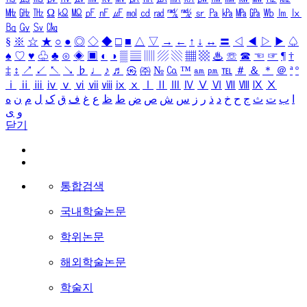
㎒
㎓
㎔
Ω
㏀
㏁
㎊
㎋
㎌
㏖
㏅
㎭
㎮
㎯
㏛
㎩
㎪
㎫
㎬
㏝
㏐
㏓
㏃
㏉
㏜
㏆
§
※
☆
★
○
●
◎
◇
◆
□
■
△
▽
→
←
↑
↓
↔
〓
◁
◀
▷
▶
♤
♠
♡
♥
♧
♣
⊙
◈
▣
◐
◑
▒
▤
▥
▨
▧
▦
▩
♨
☏
☎
☜
☞
¶
†
‡
↕
↗
↙
↖
↘
♭
♩
♪
♬
㉿
㈜
№
㏇
™
㏂
㏘
℡
＃
＆
＊
＠
ª
º
ⅰ
ⅱ
ⅲ
ⅳ
ⅴ
ⅵ
ⅶ
ⅷ
ⅸ
ⅹ
Ⅰ
Ⅱ
Ⅲ
Ⅳ
Ⅴ
Ⅵ
Ⅶ
Ⅷ
Ⅸ
Ⅹ
ا
ب
ت
ث
ج
ح
خ
د
ذ
ر
ز
س
ش
ص
ض
ط
ظ
ع
غ
ف
ق
ک
ل
م
ن
ه
و
ی
닫기
통합검색
국내학술논문
학위논문
해외학술논문
학술지