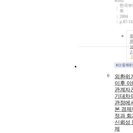
Kim)
한국부
회
2004
p.87-11
2
6
외환위
이후 이
관계자
기대차
관점에
본 경제
정과 회
신뢰성 
제