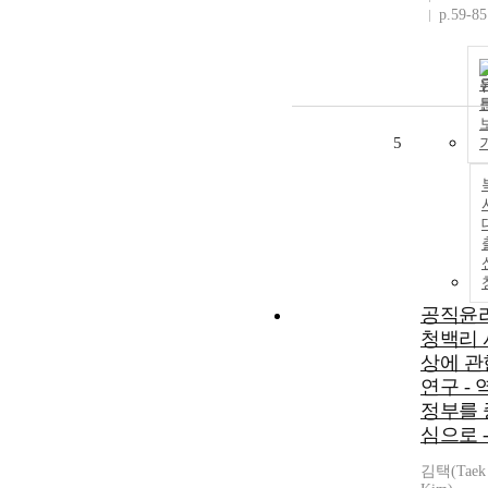
p.59-85
5
공직윤
청백리 
상에 관
연구 - 
정부를 
심으로 
김택(Taek