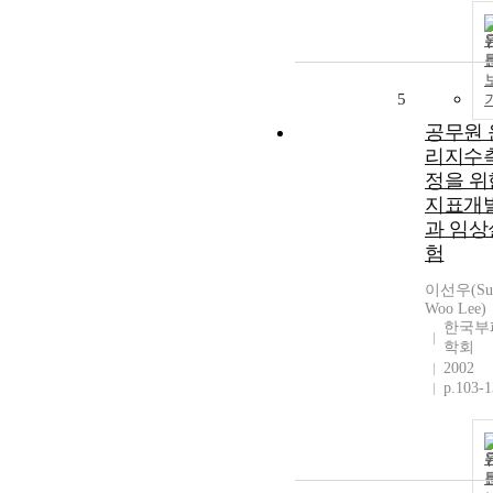
5
공무원 
리지수
정을 위
지표개
과 임상
험
이선우(Su
Woo Lee)
한국부
학회
2002
p.103-