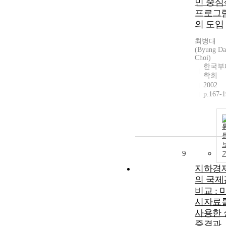
민 중심
프로그
의 도입
최병대
(Byung Da
Choi)
한국부
학회
2002
p.167-
9
지하경
의 국제
비교 : 
시자료
사용한 
증결과