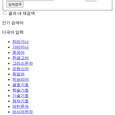
상세검색
결과 내 재검색
인기 검색어
다국어 입력
히라가나
가타카나
중국어
한글고어
그리스문자
프랑스어
독일어
히브리어
괄호기호
학술기호
기술기호
첨자기호
라틴문자
러시아문자