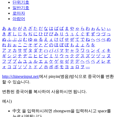
단위기호
일반기호
로마자
아랍어
あ
ぁ
か
が
さ
ざ
た
だ
な
は
ば
ぱ
ま
や
ゃ
ら
わ
ゎ
ん
い
ぃ
き
ぎ
し
じ
ち
ぢ
に
ひ
び
ぴ
み
り
う
ぅ
く
ぐ
す
ず
つ
づ
っ
ぬ
ふ
ぶ
ぷ
む
ゆ
ゅ
る
え
ぇ
け
げ
せ
ぜ
て
で
ね
へ
べ
ぺ
め
れ
お
ぉ
こ
ご
そ
ぞ
と
ど
の
ほ
ぼ
ぽ
も
よ
ょ
ろ
を
ア
ァ
カ
サ
ザ
タ
ダ
ナ
ハ
バ
パ
マ
ヤ
ャ
ラ
ワ
ヮ
ン
イ
ィ
キ
ギ
シ
ジ
チ
ヂ
ニ
ヒ
ビ
ピ
ミ
リ
ウ
ゥ
ク
グ
ス
ズ
ツ
ヅ
ッ
ヌ
フ
ブ
プ
ム
ユ
ュ
ル
エ
ェ
ケ
ゲ
セ
ゼ
テ
デ
ヘ
ベ
ペ
メ
レ
オ
ォ
コ
ゴ
ソ
ゾ
ト
ド
ノ
ホ
ボ
ポ
モ
ヨ
ョ
ロ
ヲ
―
http://chineseinput.net/
에서 pinyin(병음)방식으로 중국어를 변환
할 수 있습니다.
변환된 중국어를 복사하여 사용하시면 됩니다.
예시)
中文 을 입력하시려면
zhongwen
을 입력하시고 space를
누르시면됩니다.