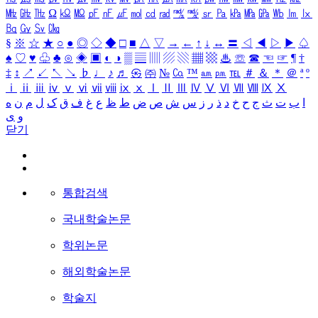
㎒
㎓
㎔
Ω
㏀
㏁
㎊
㎋
㎌
㏖
㏅
㎭
㎮
㎯
㏛
㎩
㎪
㎫
㎬
㏝
㏐
㏓
㏃
㏉
㏜
㏆
§
※
☆
★
○
●
◎
◇
◆
□
■
△
▽
→
←
↑
↓
↔
〓
◁
◀
▷
▶
♤
♠
♡
♥
♧
♣
⊙
◈
▣
◐
◑
▒
▤
▥
▨
▧
▦
▩
♨
☏
☎
☜
☞
¶
†
‡
↕
↗
↙
↖
↘
♭
♩
♪
♬
㉿
㈜
№
㏇
™
㏂
㏘
℡
＃
＆
＊
＠
ª
º
ⅰ
ⅱ
ⅲ
ⅳ
ⅴ
ⅵ
ⅶ
ⅷ
ⅸ
ⅹ
Ⅰ
Ⅱ
Ⅲ
Ⅳ
Ⅴ
Ⅵ
Ⅶ
Ⅷ
Ⅸ
Ⅹ
ا
ب
ت
ث
ج
ح
خ
د
ذ
ر
ز
س
ش
ص
ض
ط
ظ
ع
غ
ف
ق
ک
ل
م
ن
ه
و
ی
닫기
통합검색
국내학술논문
학위논문
해외학술논문
학술지