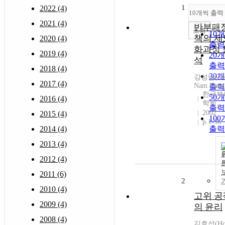
1
2022 (4)
10개씩 출력
2021 (4)
반부패
조회
10
책의 제
2020 (4)
출력
화과정 
2019 (4)
20
석
출력
2018 (4)
30
강성남(Se
2017 (4)
Nam Kang
출력
한국부
50
2016 (4)
학회
출력
2002
2015 (4)
10
p.1-36
2014 (4)
출력
2013 (4)
2012 (4)
2011 (6)
2
2010 (4)
고위 공
2009 (4)
의 윤리
2008 (4)
김호섭(H