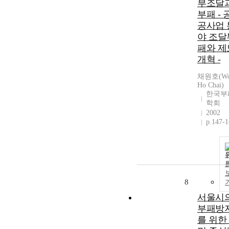
부조달
부패 - 
공사업 
야 조달
패와 제
개혁 -
채원호(W
Ho Chai)
한국부
학회
2002
p.147-
8
서울시
부패방
를 위한