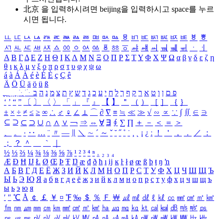
北京 을 입력하시려면
beijing
을 입력하시고 space를 누르
시면 됩니다.
ㅥ
ㅦ
ㅧ
ㅨ
ㅩ
ㅪ
ㅫ
ㅬ
ㅭ
ㅮ
ㅯ
ㅰ
ㅱ
ㅲ
ㅳ
ㅴ
ㅵ
ㅶ
ㅷ
ㅸ
ㅹ
ㅺ
ㅻ
ㅼ
ㅽ
ㅾ
ㅿ
ㆀ
ㆁ
ㆂ
ㆃ
ㆄ
ㆅ
ㆆ
ㆇ
ㆈ
ㆉ
ㆊ
ㆋ
ㆌ
ㆍ
ㆎ
Α
Β
Γ
Δ
Ε
Ζ
Η
Θ
Ι
Κ
Λ
Μ
Ν
Ξ
Ο
Π
Ρ
Σ
Τ
Υ
Φ
Χ
Ψ
Ω
α
β
γ
δ
ε
ζ
η
θ
ι
κ
λ
μ
ν
ξ
ο
π
ρ
σ
τ
υ
φ
χ
ψ
ω
á
à
Á
À
é
è
É
È
ç
Ç
ê
Ä
Ö
Ü
ä
ö
ü
ß
ְ
ֳ
ֲ
ֱ
ָ
ַ
ֵ
ֶ
ִ
ֹ
ּ
ֻ
ׂ
ׁ
ּ
ב
ה
נ
מ
צ
ת
ץ
ש
ד
ג
כ
ע
י
ח
ל
ך
ף
ק
ר
א
ט
ו
ן
ם
פ
‘
’
“
”
〔
〕
〈
〉
「
」
『
』
【
】
＂
（
）
［
］
｛
｝
±
×
÷
≠
≤
≥
∞
∴
♂
♀
∠
⊥
⌒
∂
∇
≡
≒
≪
≫
√
∽
∝
∵
∫
∬
∈
∋
⊆
⊇
⊂
⊃
∪
∩
∧
∨
￢
⇒
⇔
∀
∃
∮
∑
∏
＋
－
＜
＝
＞
、
。
·
‥
…
¨
〃
―
∥
＼
∼
´
～
ˇ
˘
˝
˚
˙
¸
˛
¡
¿
ː
！
＇
，
．
／
：
；
？
＾
＿
｀
｜
½
⅓
⅔
¼
¾
⅛
⅜
⅝
⅞
¹
²
³
⁴
ⁿ
₁
₂
₃
₄
Æ
Ð
Ħ
Ĳ
Ł
Ø
Œ
Þ
Ŧ
Ŋ
æ
đ
ð
ħ
ı
ĳ
ĸ
ŀ
ł
ø
œ
ß
þ
ŧ
ŋ
ŉ
А
Б
В
Г
Д
Е
Ё
Ж
З
И
Й
К
Л
М
Н
О
П
Р
С
Т
У
Ф
Х
Ц
Ч
Ш
Щ
Ъ
Ы
Ь
Э
Ю
Я
а
б
в
г
д
е
ё
ж
з
и
й
к
л
м
н
о
п
р
с
т
у
ф
х
ц
ч
ш
щ
ъ
ы
ь
э
ю
я
′
″
℃
Å
￠
￡
￥
¤
℉
‰
＄
％
Ｆ
￦
㎕
㎖
㎗
ℓ
㎘
㏄
㎣
㎤
㎥
㎦
㎙
㎚
㎛
㎜
㎝
㎞
㎟
㎠
㎡
㎢
㏊
㎍
㎎
㎏
㏏
㎈
㎉
㏈
㎧
㎨
㎰
㎱
㎲
㎳
㎴
㎵
㎶
㎷
㎸
㎹
㎀
㎁
㎂
㎃
㎄
㎺
㎻
㎽
㎾
㎿
㎐
㎑