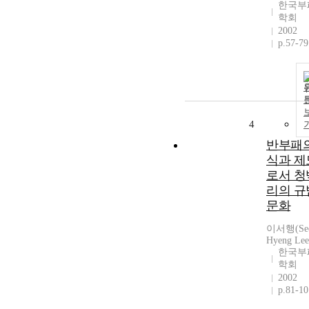
한국부
학회
2002
p.57-79
4
반부패
식과 제
로서 청
리의 규
문화
이서행(Se
Hyeng Lee
한국부
학회
2002
p.81-10