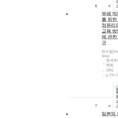
6
부패 억
를 위한
정윤리
교육 방
에 관한
구
전수일(Soo
Jeon)
한국부
학회
2002
p.131-
7
일본의 