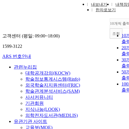
내보내기
내책장
한자로보기
10개씩 출
조회
10
고객센터 (평일: 09:00~18:00)
출
1599-3122
20
출
ARS 번호안내
30
출
관련누리집
50
대학공개강의(KOCW)
출
학술정보통계시스템(Rinfo)
10
외국학술지지원센터(FRIC)
출
학술관계분석서비스(SAM)
사서커뮤니티
기관회원
지식나눔(LOOK)
의학전자도서관(MEDLIS)
유관기관 사이트
교육부(MOE)