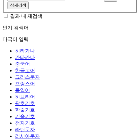
상세검색
결과 내 재검색
인기 검색어
다국어 입력
히라가나
가타카나
중국어
한글고어
그리스문자
프랑스어
독일어
히브리어
괄호기호
학술기호
기술기호
첨자기호
라틴문자
러시아문자