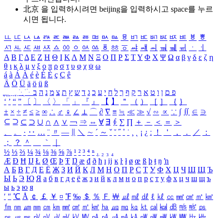
北京 을 입력하시려면
beijing
을 입력하시고 space를 누르
시면 됩니다.
ㅥ
ㅦ
ㅧ
ㅨ
ㅩ
ㅪ
ㅫ
ㅬ
ㅭ
ㅮ
ㅯ
ㅰ
ㅱ
ㅲ
ㅳ
ㅴ
ㅵ
ㅶ
ㅷ
ㅸ
ㅹ
ㅺ
ㅻ
ㅼ
ㅽ
ㅾ
ㅿ
ㆀ
ㆁ
ㆂ
ㆃ
ㆄ
ㆅ
ㆆ
ㆇ
ㆈ
ㆉ
ㆊ
ㆋ
ㆌ
ㆍ
ㆎ
Α
Β
Γ
Δ
Ε
Ζ
Η
Θ
Ι
Κ
Λ
Μ
Ν
Ξ
Ο
Π
Ρ
Σ
Τ
Υ
Φ
Χ
Ψ
Ω
α
β
γ
δ
ε
ζ
η
θ
ι
κ
λ
μ
ν
ξ
ο
π
ρ
σ
τ
υ
φ
χ
ψ
ω
á
à
Á
À
é
è
É
È
ç
Ç
ê
Ä
Ö
Ü
ä
ö
ü
ß
ְ
ֳ
ֲ
ֱ
ָ
ַ
ֵ
ֶ
ִ
ֹ
ּ
ֻ
ׂ
ׁ
ּ
ב
ה
נ
מ
צ
ת
ץ
ש
ד
ג
כ
ע
י
ח
ל
ך
ף
ק
ר
א
ט
ו
ן
ם
פ
‘
’
“
”
〔
〕
〈
〉
「
」
『
』
【
】
＂
（
）
［
］
｛
｝
±
×
÷
≠
≤
≥
∞
∴
♂
♀
∠
⊥
⌒
∂
∇
≡
≒
≪
≫
√
∽
∝
∵
∫
∬
∈
∋
⊆
⊇
⊂
⊃
∪
∩
∧
∨
￢
⇒
⇔
∀
∃
∮
∑
∏
＋
－
＜
＝
＞
、
。
·
‥
…
¨
〃
―
∥
＼
∼
´
～
ˇ
˘
˝
˚
˙
¸
˛
¡
¿
ː
！
＇
，
．
／
：
；
？
＾
＿
｀
｜
½
⅓
⅔
¼
¾
⅛
⅜
⅝
⅞
¹
²
³
⁴
ⁿ
₁
₂
₃
₄
Æ
Ð
Ħ
Ĳ
Ł
Ø
Œ
Þ
Ŧ
Ŋ
æ
đ
ð
ħ
ı
ĳ
ĸ
ŀ
ł
ø
œ
ß
þ
ŧ
ŋ
ŉ
А
Б
В
Г
Д
Е
Ё
Ж
З
И
Й
К
Л
М
Н
О
П
Р
С
Т
У
Ф
Х
Ц
Ч
Ш
Щ
Ъ
Ы
Ь
Э
Ю
Я
а
б
в
г
д
е
ё
ж
з
и
й
к
л
м
н
о
п
р
с
т
у
ф
х
ц
ч
ш
щ
ъ
ы
ь
э
ю
я
′
″
℃
Å
￠
￡
￥
¤
℉
‰
＄
％
Ｆ
￦
㎕
㎖
㎗
ℓ
㎘
㏄
㎣
㎤
㎥
㎦
㎙
㎚
㎛
㎜
㎝
㎞
㎟
㎠
㎡
㎢
㏊
㎍
㎎
㎏
㏏
㎈
㎉
㏈
㎧
㎨
㎰
㎱
㎲
㎳
㎴
㎵
㎶
㎷
㎸
㎹
㎀
㎁
㎂
㎃
㎄
㎺
㎻
㎽
㎾
㎿
㎐
㎑