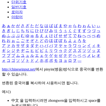
단위기호
일반기호
로마자
아랍어
あ
ぁ
か
が
さ
ざ
た
だ
な
は
ば
ぱ
ま
や
ゃ
ら
わ
ゎ
ん
い
ぃ
き
ぎ
し
じ
ち
ぢ
に
ひ
び
ぴ
み
り
う
ぅ
く
ぐ
す
ず
つ
づ
っ
ぬ
ふ
ぶ
ぷ
む
ゆ
ゅ
る
え
ぇ
け
げ
せ
ぜ
て
で
ね
へ
べ
ぺ
め
れ
お
ぉ
こ
ご
そ
ぞ
と
ど
の
ほ
ぼ
ぽ
も
よ
ょ
ろ
を
ア
ァ
カ
サ
ザ
タ
ダ
ナ
ハ
バ
パ
マ
ヤ
ャ
ラ
ワ
ヮ
ン
イ
ィ
キ
ギ
シ
ジ
チ
ヂ
ニ
ヒ
ビ
ピ
ミ
リ
ウ
ゥ
ク
グ
ス
ズ
ツ
ヅ
ッ
ヌ
フ
ブ
プ
ム
ユ
ュ
ル
エ
ェ
ケ
ゲ
セ
ゼ
テ
デ
ヘ
ベ
ペ
メ
レ
オ
ォ
コ
ゴ
ソ
ゾ
ト
ド
ノ
ホ
ボ
ポ
モ
ヨ
ョ
ロ
ヲ
―
http://chineseinput.net/
에서 pinyin(병음)방식으로 중국어를 변환
할 수 있습니다.
변환된 중국어를 복사하여 사용하시면 됩니다.
예시)
中文 을 입력하시려면
zhongwen
을 입력하시고 space를
누르시면됩니다.