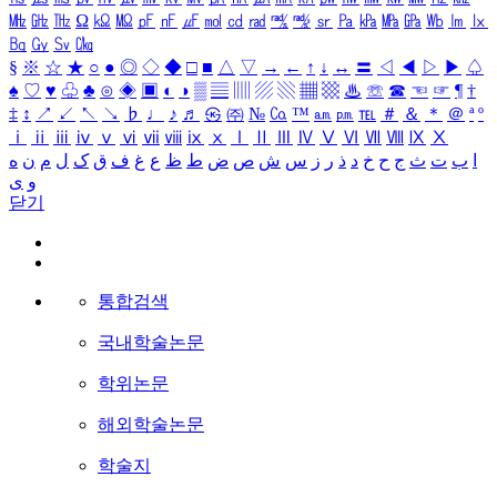
㎒
㎓
㎔
Ω
㏀
㏁
㎊
㎋
㎌
㏖
㏅
㎭
㎮
㎯
㏛
㎩
㎪
㎫
㎬
㏝
㏐
㏓
㏃
㏉
㏜
㏆
§
※
☆
★
○
●
◎
◇
◆
□
■
△
▽
→
←
↑
↓
↔
〓
◁
◀
▷
▶
♤
♠
♡
♥
♧
♣
⊙
◈
▣
◐
◑
▒
▤
▥
▨
▧
▦
▩
♨
☏
☎
☜
☞
¶
†
‡
↕
↗
↙
↖
↘
♭
♩
♪
♬
㉿
㈜
№
㏇
™
㏂
㏘
℡
＃
＆
＊
＠
ª
º
ⅰ
ⅱ
ⅲ
ⅳ
ⅴ
ⅵ
ⅶ
ⅷ
ⅸ
ⅹ
Ⅰ
Ⅱ
Ⅲ
Ⅳ
Ⅴ
Ⅵ
Ⅶ
Ⅷ
Ⅸ
Ⅹ
ا
ب
ت
ث
ج
ح
خ
د
ذ
ر
ز
س
ش
ص
ض
ط
ظ
ع
غ
ف
ق
ک
ل
م
ن
ه
و
ی
닫기
통합검색
국내학술논문
학위논문
해외학술논문
학술지