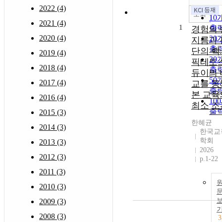
2022 (4)
조회
10
2021 (4)
1
출
경험의 
2020 (4)
20
지름과 
출
단의 핵:
2019 (4)
30
픽테토
2018 (4)
출
듀이의 
50
2017 (4)
교를 통
출
본 교육
2016 (4)
10
최소 조
출
2015 (3)
한혜균
2014 (3)
한국교
학회
2013 (3)
2026
2012 (3)
p.1-22
2011 (3)
2010 (3)
2009 (3)
2008 (3)
3