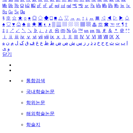
㎒
㎓
㎔
Ω
㏀
㏁
㎊
㎋
㎌
㏖
㏅
㎭
㎮
㎯
㏛
㎩
㎪
㎫
㎬
㏝
㏐
㏓
㏃
㏉
㏜
㏆
§
※
☆
★
○
●
◎
◇
◆
□
■
△
▽
→
←
↑
↓
↔
〓
◁
◀
▷
▶
♤
♠
♡
♥
♧
♣
⊙
◈
▣
◐
◑
▒
▤
▥
▨
▧
▦
▩
♨
☏
☎
☜
☞
¶
†
‡
↕
↗
↙
↖
↘
♭
♩
♪
♬
㉿
㈜
№
㏇
™
㏂
㏘
℡
＃
＆
＊
＠
ª
º
ⅰ
ⅱ
ⅲ
ⅳ
ⅴ
ⅵ
ⅶ
ⅷ
ⅸ
ⅹ
Ⅰ
Ⅱ
Ⅲ
Ⅳ
Ⅴ
Ⅵ
Ⅶ
Ⅷ
Ⅸ
Ⅹ
ا
ب
ت
ث
ج
ح
خ
د
ذ
ر
ز
س
ش
ص
ض
ط
ظ
ع
غ
ف
ق
ک
ل
م
ن
ه
و
ی
닫기
통합검색
국내학술논문
학위논문
해외학술논문
학술지