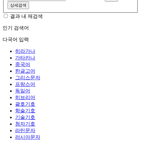
상세검색
결과 내 재검색
인기 검색어
다국어 입력
히라가나
가타카나
중국어
한글고어
그리스문자
프랑스어
독일어
히브리어
괄호기호
학술기호
기술기호
첨자기호
라틴문자
러시아문자