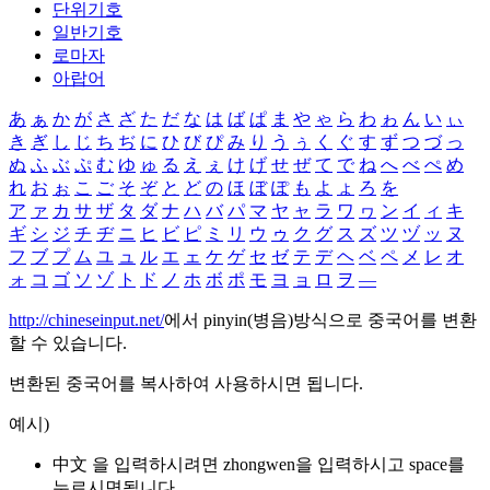
단위기호
일반기호
로마자
아랍어
あ
ぁ
か
が
さ
ざ
た
だ
な
は
ば
ぱ
ま
や
ゃ
ら
わ
ゎ
ん
い
ぃ
き
ぎ
し
じ
ち
ぢ
に
ひ
び
ぴ
み
り
う
ぅ
く
ぐ
す
ず
つ
づ
っ
ぬ
ふ
ぶ
ぷ
む
ゆ
ゅ
る
え
ぇ
け
げ
せ
ぜ
て
で
ね
へ
べ
ぺ
め
れ
お
ぉ
こ
ご
そ
ぞ
と
ど
の
ほ
ぼ
ぽ
も
よ
ょ
ろ
を
ア
ァ
カ
サ
ザ
タ
ダ
ナ
ハ
バ
パ
マ
ヤ
ャ
ラ
ワ
ヮ
ン
イ
ィ
キ
ギ
シ
ジ
チ
ヂ
ニ
ヒ
ビ
ピ
ミ
リ
ウ
ゥ
ク
グ
ス
ズ
ツ
ヅ
ッ
ヌ
フ
ブ
プ
ム
ユ
ュ
ル
エ
ェ
ケ
ゲ
セ
ゼ
テ
デ
ヘ
ベ
ペ
メ
レ
オ
ォ
コ
ゴ
ソ
ゾ
ト
ド
ノ
ホ
ボ
ポ
モ
ヨ
ョ
ロ
ヲ
―
http://chineseinput.net/
에서 pinyin(병음)방식으로 중국어를 변환
할 수 있습니다.
변환된 중국어를 복사하여 사용하시면 됩니다.
예시)
中文 을 입력하시려면
zhongwen
을 입력하시고 space를
누르시면됩니다.