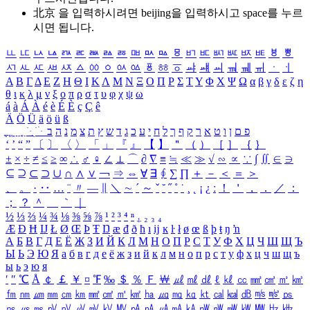
北京 을 입력하시려면
beijing
을 입력하시고 space를 누르
시면 됩니다.
ㅥ
ㅦ
ㅧ
ㅨ
ㅩ
ㅪ
ㅫ
ㅬ
ㅭ
ㅮ
ㅯ
ㅰ
ㅱ
ㅲ
ㅳ
ㅴ
ㅵ
ㅶ
ㅷ
ㅸ
ㅹ
ㅺ
ㅻ
ㅼ
ㅽ
ㅾ
ㅿ
ㆀ
ㆁ
ㆂ
ㆃ
ㆄ
ㆅ
ㆆ
ㆇ
ㆈ
ㆉ
ㆊ
ㆋ
ㆌ
ㆍ
ㆎ
Α
Β
Γ
Δ
Ε
Ζ
Η
Θ
Ι
Κ
Λ
Μ
Ν
Ξ
Ο
Π
Ρ
Σ
Τ
Υ
Φ
Χ
Ψ
Ω
α
β
γ
δ
ε
ζ
η
θ
ι
κ
λ
μ
ν
ξ
ο
π
ρ
σ
τ
υ
φ
χ
ψ
ω
á
à
Á
À
é
è
É
È
ç
Ç
ê
Ä
Ö
Ü
ä
ö
ü
ß
ְ
ֳ
ֲ
ֱ
ָ
ַ
ֵ
ֶ
ִ
ֹ
ּ
ֻ
ׂ
ׁ
ּ
ב
ה
נ
מ
צ
ת
ץ
ש
ד
ג
כ
ע
י
ח
ל
ך
ף
ק
ר
א
ט
ו
ן
ם
פ
‘
’
“
”
〔
〕
〈
〉
「
」
『
』
【
】
＂
（
）
［
］
｛
｝
±
×
÷
≠
≤
≥
∞
∴
♂
♀
∠
⊥
⌒
∂
∇
≡
≒
≪
≫
√
∽
∝
∵
∫
∬
∈
∋
⊆
⊇
⊂
⊃
∪
∩
∧
∨
￢
⇒
⇔
∀
∃
∮
∑
∏
＋
－
＜
＝
＞
、
。
·
‥
…
¨
〃
―
∥
＼
∼
´
～
ˇ
˘
˝
˚
˙
¸
˛
¡
¿
ː
！
＇
，
．
／
：
；
？
＾
＿
｀
｜
½
⅓
⅔
¼
¾
⅛
⅜
⅝
⅞
¹
²
³
⁴
ⁿ
₁
₂
₃
₄
Æ
Ð
Ħ
Ĳ
Ł
Ø
Œ
Þ
Ŧ
Ŋ
æ
đ
ð
ħ
ı
ĳ
ĸ
ŀ
ł
ø
œ
ß
þ
ŧ
ŋ
ŉ
А
Б
В
Г
Д
Е
Ё
Ж
З
И
Й
К
Л
М
Н
О
П
Р
С
Т
У
Ф
Х
Ц
Ч
Ш
Щ
Ъ
Ы
Ь
Э
Ю
Я
а
б
в
г
д
е
ё
ж
з
и
й
к
л
м
н
о
п
р
с
т
у
ф
х
ц
ч
ш
щ
ъ
ы
ь
э
ю
я
′
″
℃
Å
￠
￡
￥
¤
℉
‰
＄
％
Ｆ
￦
㎕
㎖
㎗
ℓ
㎘
㏄
㎣
㎤
㎥
㎦
㎙
㎚
㎛
㎜
㎝
㎞
㎟
㎠
㎡
㎢
㏊
㎍
㎎
㎏
㏏
㎈
㎉
㏈
㎧
㎨
㎰
㎱
㎲
㎳
㎴
㎵
㎶
㎷
㎸
㎹
㎀
㎁
㎂
㎃
㎄
㎺
㎻
㎽
㎾
㎿
㎐
㎑