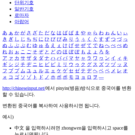
단위기호
일반기호
로마자
아랍어
あ
ぁ
か
が
さ
ざ
た
だ
な
は
ば
ぱ
ま
や
ゃ
ら
わ
ゎ
ん
い
ぃ
き
ぎ
し
じ
ち
ぢ
に
ひ
び
ぴ
み
り
う
ぅ
く
ぐ
す
ず
つ
づ
っ
ぬ
ふ
ぶ
ぷ
む
ゆ
ゅ
る
え
ぇ
け
げ
せ
ぜ
て
で
ね
へ
べ
ぺ
め
れ
お
ぉ
こ
ご
そ
ぞ
と
ど
の
ほ
ぼ
ぽ
も
よ
ょ
ろ
を
ア
ァ
カ
サ
ザ
タ
ダ
ナ
ハ
バ
パ
マ
ヤ
ャ
ラ
ワ
ヮ
ン
イ
ィ
キ
ギ
シ
ジ
チ
ヂ
ニ
ヒ
ビ
ピ
ミ
リ
ウ
ゥ
ク
グ
ス
ズ
ツ
ヅ
ッ
ヌ
フ
ブ
プ
ム
ユ
ュ
ル
エ
ェ
ケ
ゲ
セ
ゼ
テ
デ
ヘ
ベ
ペ
メ
レ
オ
ォ
コ
ゴ
ソ
ゾ
ト
ド
ノ
ホ
ボ
ポ
モ
ヨ
ョ
ロ
ヲ
―
http://chineseinput.net/
에서 pinyin(병음)방식으로 중국어를 변환
할 수 있습니다.
변환된 중국어를 복사하여 사용하시면 됩니다.
예시)
中文 을 입력하시려면
zhongwen
을 입력하시고 space를
누르시면됩니다.