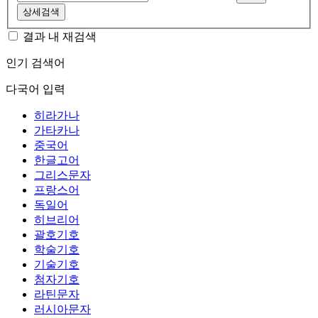
상세검색
결과 내 재검색
인기 검색어
다국어 입력
히라가나
가타카나
중국어
한글고어
그리스문자
프랑스어
독일어
히브리어
괄호기호
학술기호
기술기호
첨자기호
라틴문자
러시아문자