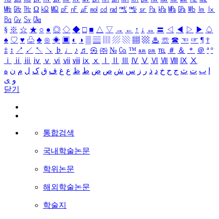
㎒
㎓
㎔
Ω
㏀
㏁
㎊
㎋
㎌
㏖
㏅
㎭
㎮
㎯
㏛
㎩
㎪
㎫
㎬
㏝
㏐
㏓
㏃
㏉
㏜
㏆
§
※
☆
★
○
●
◎
◇
◆
□
■
△
▽
→
←
↑
↓
↔
〓
◁
◀
▷
▶
♤
♠
♡
♥
♧
♣
⊙
◈
▣
◐
◑
▒
▤
▥
▨
▧
▦
▩
♨
☏
☎
☜
☞
¶
†
‡
↕
↗
↙
↖
↘
♭
♩
♪
♬
㉿
㈜
№
㏇
™
㏂
㏘
℡
＃
＆
＊
＠
ª
º
ⅰ
ⅱ
ⅲ
ⅳ
ⅴ
ⅵ
ⅶ
ⅷ
ⅸ
ⅹ
Ⅰ
Ⅱ
Ⅲ
Ⅳ
Ⅴ
Ⅵ
Ⅶ
Ⅷ
Ⅸ
Ⅹ
ا
ب
ت
ث
ج
ح
خ
د
ذ
ر
ز
س
ش
ص
ض
ط
ظ
ع
غ
ف
ق
ک
ل
م
ن
ه
و
ی
닫기
통합검색
국내학술논문
학위논문
해외학술논문
학술지