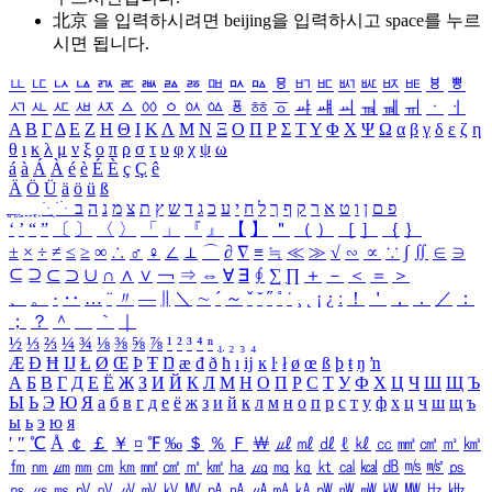
北京 을 입력하시려면
beijing
을 입력하시고 space를 누르
시면 됩니다.
ㅥ
ㅦ
ㅧ
ㅨ
ㅩ
ㅪ
ㅫ
ㅬ
ㅭ
ㅮ
ㅯ
ㅰ
ㅱ
ㅲ
ㅳ
ㅴ
ㅵ
ㅶ
ㅷ
ㅸ
ㅹ
ㅺ
ㅻ
ㅼ
ㅽ
ㅾ
ㅿ
ㆀ
ㆁ
ㆂ
ㆃ
ㆄ
ㆅ
ㆆ
ㆇ
ㆈ
ㆉ
ㆊ
ㆋ
ㆌ
ㆍ
ㆎ
Α
Β
Γ
Δ
Ε
Ζ
Η
Θ
Ι
Κ
Λ
Μ
Ν
Ξ
Ο
Π
Ρ
Σ
Τ
Υ
Φ
Χ
Ψ
Ω
α
β
γ
δ
ε
ζ
η
θ
ι
κ
λ
μ
ν
ξ
ο
π
ρ
σ
τ
υ
φ
χ
ψ
ω
á
à
Á
À
é
è
É
È
ç
Ç
ê
Ä
Ö
Ü
ä
ö
ü
ß
ְ
ֳ
ֲ
ֱ
ָ
ַ
ֵ
ֶ
ִ
ֹ
ּ
ֻ
ׂ
ׁ
ּ
ב
ה
נ
מ
צ
ת
ץ
ש
ד
ג
כ
ע
י
ח
ל
ך
ף
ק
ר
א
ט
ו
ן
ם
פ
‘
’
“
”
〔
〕
〈
〉
「
」
『
』
【
】
＂
（
）
［
］
｛
｝
±
×
÷
≠
≤
≥
∞
∴
♂
♀
∠
⊥
⌒
∂
∇
≡
≒
≪
≫
√
∽
∝
∵
∫
∬
∈
∋
⊆
⊇
⊂
⊃
∪
∩
∧
∨
￢
⇒
⇔
∀
∃
∮
∑
∏
＋
－
＜
＝
＞
、
。
·
‥
…
¨
〃
―
∥
＼
∼
´
～
ˇ
˘
˝
˚
˙
¸
˛
¡
¿
ː
！
＇
，
．
／
：
；
？
＾
＿
｀
｜
½
⅓
⅔
¼
¾
⅛
⅜
⅝
⅞
¹
²
³
⁴
ⁿ
₁
₂
₃
₄
Æ
Ð
Ħ
Ĳ
Ł
Ø
Œ
Þ
Ŧ
Ŋ
æ
đ
ð
ħ
ı
ĳ
ĸ
ŀ
ł
ø
œ
ß
þ
ŧ
ŋ
ŉ
А
Б
В
Г
Д
Е
Ё
Ж
З
И
Й
К
Л
М
Н
О
П
Р
С
Т
У
Ф
Х
Ц
Ч
Ш
Щ
Ъ
Ы
Ь
Э
Ю
Я
а
б
в
г
д
е
ё
ж
з
и
й
к
л
м
н
о
п
р
с
т
у
ф
х
ц
ч
ш
щ
ъ
ы
ь
э
ю
я
′
″
℃
Å
￠
￡
￥
¤
℉
‰
＄
％
Ｆ
￦
㎕
㎖
㎗
ℓ
㎘
㏄
㎣
㎤
㎥
㎦
㎙
㎚
㎛
㎜
㎝
㎞
㎟
㎠
㎡
㎢
㏊
㎍
㎎
㎏
㏏
㎈
㎉
㏈
㎧
㎨
㎰
㎱
㎲
㎳
㎴
㎵
㎶
㎷
㎸
㎹
㎀
㎁
㎂
㎃
㎄
㎺
㎻
㎽
㎾
㎿
㎐
㎑