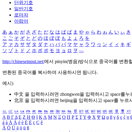
단위기호
일반기호
로마자
아랍어
あ
ぁ
か
が
さ
ざ
た
だ
な
は
ば
ぱ
ま
や
ゃ
ら
わ
ゎ
ん
い
ぃ
き
こ
ご
そ
ぞ
と
ど
の
ほ
ぼ
ぽ
も
よ
ょ
ろ
を
ア
ァ
カ
サ
ザ
タ
ダ
ナ
ハ
バ
パ
マ
ヤ
ャ
ラ
ワ
ヮ
ン
イ
ィ
キ
ギ
ソ
ゾ
ト
ド
ノ
ホ
ボ
ポ
モ
ヨ
ョ
ロ
ヲ
―
http://chineseinput.net/
에서 pinyin(병음)방식으로 중국어를 변환
변환된 중국어를 복사하여 사용하시면 됩니다.
예시)
中文 을 입력하시려면
zhongwen
을 입력하시고 space를
北京 을 입력하시려면
beijing
을 입력하시고 space를 누르
ㅥ
ㅦ
ㅧ
ㅨ
ㅩ
ㅪ
ㅫ
ㅬ
ㅭ
ㅮ
ㅯ
ㅰ
ㅱ
ㅲ
ㅳ
ㅴ
ㅵ
ㅶ
ㅷ
ㅸ
ㅹ
ㅺ
Α
Β
Γ
Δ
Ε
Ζ
Η
Θ
Ι
Κ
Λ
Μ
Ν
Ξ
Ο
Π
Ρ
Σ
Τ
Υ
Φ
Χ
Ψ
Ω
α
β
γ
δ
ε
ζ
η
á
à
Á
À
é
è
É
È
ç
Ç
ê
Ä
Ö
Ü
ä
ö
ü
ß