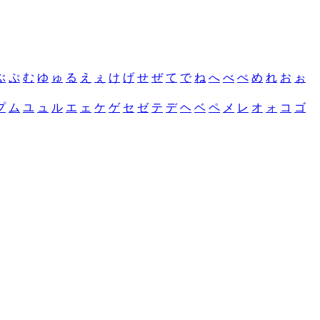
ぶ
ぷ
む
ゆ
ゅ
る
え
ぇ
け
げ
せ
ぜ
て
で
ね
へ
べ
ぺ
め
れ
お
ぉ
プ
ム
ユ
ュ
ル
エ
ェ
ケ
ゲ
セ
ゼ
テ
デ
ヘ
ベ
ペ
メ
レ
オ
ォ
コ
ゴ