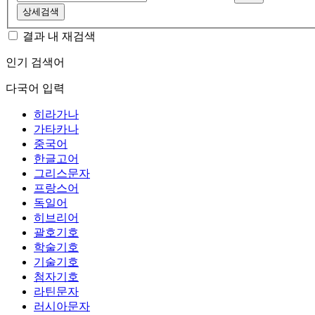
상세검색
결과 내 재검색
인기 검색어
다국어 입력
히라가나
가타카나
중국어
한글고어
그리스문자
프랑스어
독일어
히브리어
괄호기호
학술기호
기술기호
첨자기호
라틴문자
러시아문자