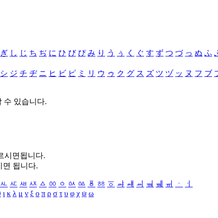
ぎ
し
じ
ち
ぢ
に
ひ
び
ぴ
み
り
う
ぅ
く
ぐ
す
ず
つ
づ
っ
ぬ
ふ
シ
ジ
チ
ヂ
ニ
ヒ
ビ
ピ
ミ
リ
ウ
ゥ
ク
グ
ス
ズ
ツ
ヅ
ッ
ヌ
フ
ブ
할 수 있습니다.
누르시면됩니다.
시면 됩니다.
ㅻ
ㅼ
ㅽ
ㅾ
ㅿ
ㆀ
ㆁ
ㆂ
ㆃ
ㆄ
ㆅ
ㆆ
ㆇ
ㆈ
ㆉ
ㆊ
ㆋ
ㆌ
ㆍ
ㆎ
θ
ι
κ
λ
μ
ν
ξ
ο
π
ρ
σ
τ
υ
φ
χ
ψ
ω