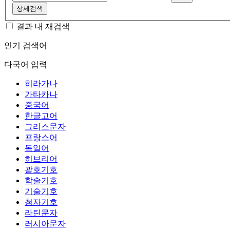
상세검색
결과 내 재검색
인기 검색어
다국어 입력
히라가나
가타카나
중국어
한글고어
그리스문자
프랑스어
독일어
히브리어
괄호기호
학술기호
기술기호
첨자기호
라틴문자
러시아문자