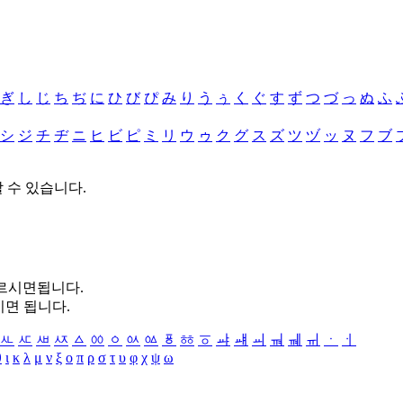
ぎ
し
じ
ち
ぢ
に
ひ
び
ぴ
み
り
う
ぅ
く
ぐ
す
ず
つ
づ
っ
ぬ
ふ
シ
ジ
チ
ヂ
ニ
ヒ
ビ
ピ
ミ
リ
ウ
ゥ
ク
グ
ス
ズ
ツ
ヅ
ッ
ヌ
フ
ブ
할 수 있습니다.
누르시면됩니다.
시면 됩니다.
ㅻ
ㅼ
ㅽ
ㅾ
ㅿ
ㆀ
ㆁ
ㆂ
ㆃ
ㆄ
ㆅ
ㆆ
ㆇ
ㆈ
ㆉ
ㆊ
ㆋ
ㆌ
ㆍ
ㆎ
θ
ι
κ
λ
μ
ν
ξ
ο
π
ρ
σ
τ
υ
φ
χ
ψ
ω