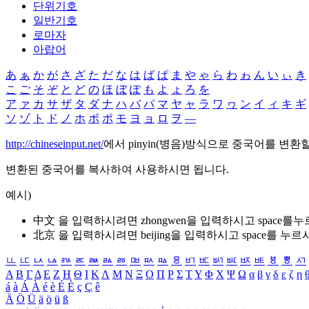
단위기호
일반기호
로마자
아랍어
あ
ぁ
か
が
さ
ざ
た
だ
な
は
ば
ぱ
ま
や
ゃ
ら
わ
ゎ
ん
い
ぃ
き
こ
ご
そ
ぞ
と
ど
の
ほ
ぼ
ぽ
も
よ
ょ
ろ
を
ア
ァ
カ
サ
ザ
タ
ダ
ナ
ハ
バ
パ
マ
ヤ
ャ
ラ
ワ
ヮ
ン
イ
ィ
キ
ギ
ソ
ゾ
ト
ド
ノ
ホ
ボ
ポ
モ
ヨ
ョ
ロ
ヲ
―
http://chineseinput.net/
에서 pinyin(병음)방식으로 중국어를 변환
변환된 중국어를 복사하여 사용하시면 됩니다.
예시)
中文 을 입력하시려면
zhongwen
을 입력하시고 space를
北京 을 입력하시려면
beijing
을 입력하시고 space를 누르
ㅥ
ㅦ
ㅧ
ㅨ
ㅩ
ㅪ
ㅫ
ㅬ
ㅭ
ㅮ
ㅯ
ㅰ
ㅱ
ㅲ
ㅳ
ㅴ
ㅵ
ㅶ
ㅷ
ㅸ
ㅹ
ㅺ
Α
Β
Γ
Δ
Ε
Ζ
Η
Θ
Ι
Κ
Λ
Μ
Ν
Ξ
Ο
Π
Ρ
Σ
Τ
Υ
Φ
Χ
Ψ
Ω
α
β
γ
δ
ε
ζ
η
á
à
Á
À
é
è
É
È
ç
Ç
ê
Ä
Ö
Ü
ä
ö
ü
ß