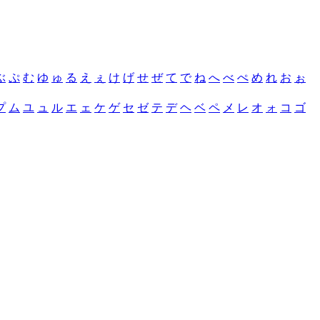
ぶ
ぷ
む
ゆ
ゅ
る
え
ぇ
け
げ
せ
ぜ
て
で
ね
へ
べ
ぺ
め
れ
お
ぉ
プ
ム
ユ
ュ
ル
エ
ェ
ケ
ゲ
セ
ゼ
テ
デ
ヘ
ベ
ペ
メ
レ
オ
ォ
コ
ゴ